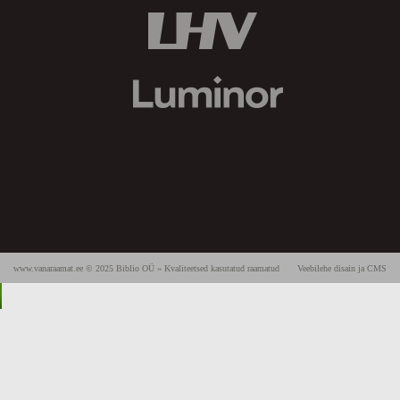
www.vanaraamat.ee © 2025 Biblio OÜ » Kvaliteetsed kasutatud raamatud
Veebilehe disain ja CMS