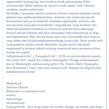
organismide kuningriigi, mis toetab ja hoiab alal peaaegu kõiki
elussüsteeme. Mida rohkem me seentest teada saame, seda vähemat
suudame nendeta mõtestada.
Sheldrake’i arusaamu muutev teekond sellesse varjatud maailma ulatub
pärmist kuni psühhedeelikumideni; seenteni, mis sirutuvad maa all
kilomeetrite taha ja on planeedi suurimad organismid; seenteni, mis
seovad taimi omavahel keerulisteks võrgustikeks; ning seenteni, mis
imbuvad putukate kehadesse ja töötlevad neid hävitava täpsusega.
Seened seavad kahtluse alla meie arusaamad individuaalsusest ja isegi
intelligentsusest. Nad võivad muuta meie taju, tervendada meie keha ja
isegi aidata meil keskkonnakatastroofidega toime tulla. Seeni nende endi
vaatepunktist uurides näitab Sheldrake, kuidas need erakordsed
organismid ja inimese suhted nendega muudavad meie arusaama sellest,
Läbipõimunud elu Kuidas seened
kuidas elu toimib.
Läbipõimunud elu“ („Entangled Life“, 2020) on rahvusvaheline menuk,
mis võitis 2021. aastal nii Londoni Kuningliku Ühingu teadusraamatu
kui ka Wainwrighti auhinna ning pälvis The Timesi, Daily Telegraphi,
New Statesmani, Time’i jmt aasta raamatu tiitli. Raamat on tõlgitud juba
kahekümnesse keelde.
Märksõnad:
Tallinna Ülikool
Bibliotheca scientiarum vitae
seened
mükoloogia
ökosüsteemid
Entangled life : how fungi make our worlds, change our minds, and shape