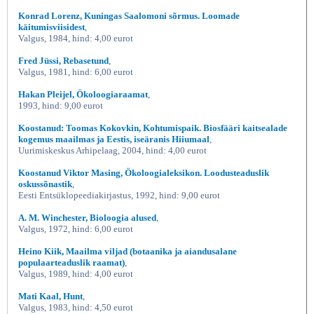
Konrad Lorenz, Kuningas Saalomoni sõrmus. Loomade
käitumisviisidest
,
Valgus, 1984, hind: 4,00 eurot
Fred Jüssi, Rebasetund
,
Valgus, 1981, hind: 6,00 eurot
Hakan Pleijel, Ökoloogiaraamat
,
1993, hind: 9,00 eurot
Koostanud: Toomas Kokovkin, Kohtumispaik. Biosfääri kaitsealade
kogemus maailmas ja Eestis, iseäranis Hiiumaal
,
Uurimiskeskus Arhipelaag, 2004, hind: 4,00 eurot
Koostanud Viktor Masing, Ökoloogialeksikon. Loodusteaduslik
oskussõnastik
,
Eesti Entsüklopeediakirjastus, 1992, hind: 9,00 eurot
A. M. Winchester, Bioloogia alused
,
Valgus, 1972, hind: 6,00 eurot
Heino Kiik, Maailma viljad (botaanika ja aiandusalane
populaarteaduslik raamat)
,
Valgus, 1989, hind: 4,00 eurot
Mati Kaal, Hunt
,
Valgus, 1983, hind: 4,50 eurot