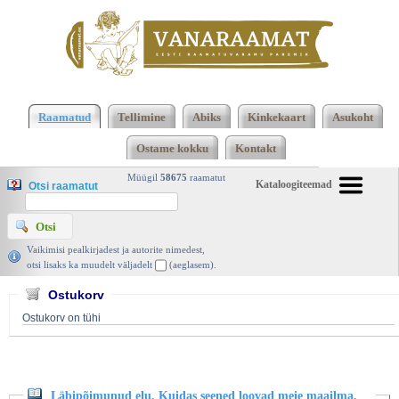
Klõpsa siia , et näha täielikku loendit!
Läbipõimunud elu. Kuidas seened loovad meie
Raamatud
Tellimine
Abiks
Kinkekaart
Asukoht
maailma, muudavad meie teadvust ja kujundavad
Ostame kokku
Kontakt
meie tulevikku, Merlin Sheldrake, Tallinna Ülikool
2022 | vanaraamat. ee
Müügil
58675
raamatut
Kataloogiteemad
Otsi raamatut
Vaikimisi pealkirjadest ja autorite nimedest,
otsi lisaks ka muudelt väljadelt
(aeglasem).
Ostukorv
Ostukorv on tühi
Läbipõimunud elu. Kuidas seened loovad meie maailma,