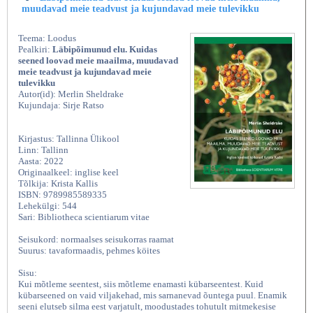
muudavad meie teadvust ja kujundavad meie tulevikku
Teema: Loodus
Pealkiri:
Läbipõimunud elu. Kuidas
seened loovad meie maailma, muudavad
meie teadvust ja kujundavad meie
tulevikku
Autor(id): Merlin Sheldrake
Kujundaja: Sirje Ratso
Kirjastus: Tallinna Ülikool
Linn: Tallinn
Aasta: 2022
Originaalkeel: inglise keel
Tõlkija: Krista Kallis
ISBN: 9789985589335
Lehekülgi: 544
Sari: Bibliotheca scientiarum vitae
Seisukord: normaalses seisukorras raamat
Suurus: tavaformaadis, pehmes köites
Sisu:
Kui mõtleme seentest, siis mõtleme enamasti kübarseentest. Kuid
kübarseened on vaid viljakehad, mis sarnanevad õuntega puul. Enamik
seeni elutseb silma eest varjatult, moodustades tohutult mitmekesise