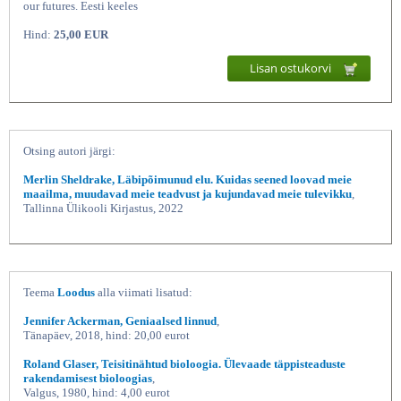
our futures. Eesti keeles
Hind:
25,00 EUR
Lisan ostukorvi
Otsing autori järgi:
Merlin Sheldrake, Läbipõimunud elu. Kuidas seened loovad meie
maailma, muudavad meie teadvust ja kujundavad meie tulevikku
,
Tallinna Ülikooli Kirjastus, 2022
Teema
Loodus
alla viimati lisatud:
Jennifer Ackerman, Geniaalsed linnud
,
Tänapäev, 2018, hind: 20,00 eurot
Roland Glaser, Teisitinähtud bioloogia. Ülevaade täppisteaduste
rakendamisest bioloogias
,
Valgus, 1980, hind: 4,00 eurot