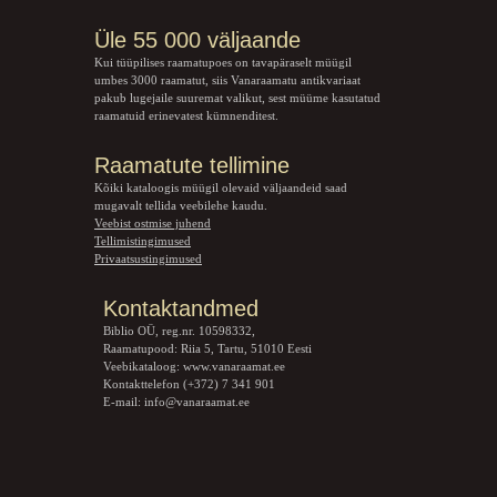
Üle 55 000 väljaande
Kui tüüpilises raamatupoes on tavapäraselt müügil
umbes 3000 raamatut, siis Vanaraamatu
antikvariaat
pakub lugejaile suuremat valikut, sest müüme kasutatud
raamatuid erinevatest kümnenditest.
Raamatute tellimine
Kõiki kataloogis müügil olevaid väljaandeid saad
mugavalt tellida veebilehe kaudu.
Veebist ostmise juhend
Tellimistingimused
Privaatsustingimused
Kontaktandmed
Biblio OÜ, reg.nr. 10598332,
Raamatupood: Riia 5, Tartu, 51010 Eesti
Veebikataloog:
www.vanaraamat.ee
Kontakttelefon (+372) 7 341 901
E-mail:
info@vanaraamat.ee