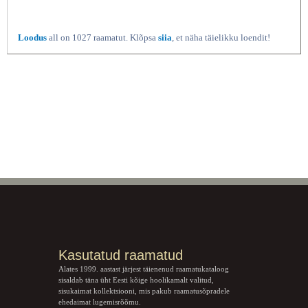
Loodus
all on 1027 raamatut. Klõpsa
siia
, et näha täielikku loendit!
Kasutatud raamatud
Alates 1999. aastast järjest täienenud raamatukataloog
sisaldab täna üht Eesti kõige hoolikamalt valitud,
sisukaimat kollektsiooni, mis pakub raamatusõpradele
ehedaimat lugemisrõõmu.