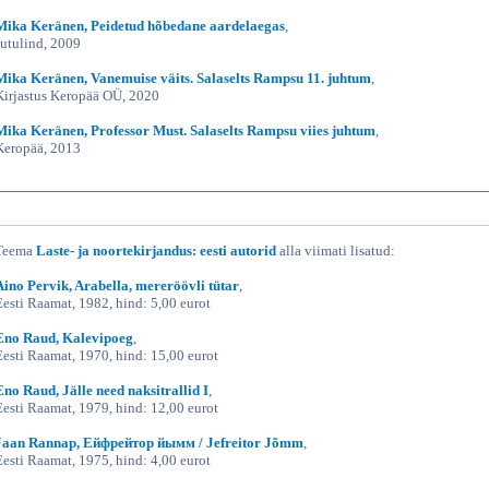
Mika Keränen, Peidetud hõbedane aardelaegas
,
Jutulind, 2009
Mika Keränen, Vanemuise väits. Salaselts Rampsu 11. juhtum
,
Kirjastus Keropää OÜ, 2020
Mika Keränen, Professor Must. Salaselts Rampsu viies juhtum
,
Keropää, 2013
Teema
Laste- ja noortekirjandus: eesti autorid
alla viimati lisatud:
Aino Pervik, Arabella, mereröövli tütar
,
Eesti Raamat, 1982, hind: 5,00 eurot
Eno Raud, Kalevipoeg
,
Eesti Raamat, 1970, hind: 15,00 eurot
Eno Raud, Jälle need naksitrallid I
,
Eesti Raamat, 1979, hind: 12,00 eurot
Jaan Rannap, Ейфрейтор йымм / Jefreitor Jõmm
,
Eesti Raamat, 1975, hind: 4,00 eurot