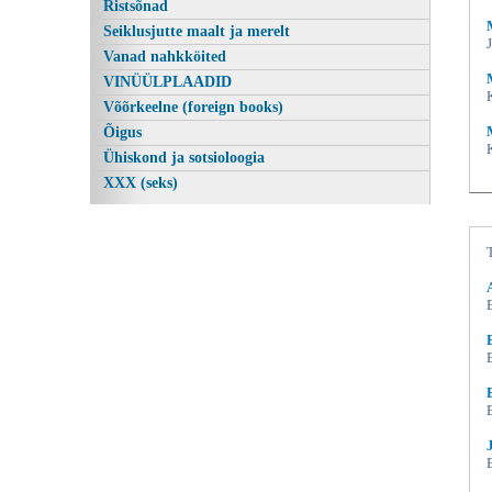
Ristsõnad
Seiklusjutte maalt ja merelt
Vanad nahkköited
VINÜÜLPLAADID
Võõrkeelne (foreign books)
Õigus
Ühiskond ja sotsioloogia
XXX (seks)