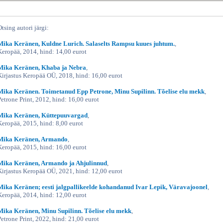
Otsing autori järgi:
Mika Keränen, Kuldne Lurich. Salaselts Rampsu kuues juhtum.
,
Keropää, 2014, hind: 14,00 eurot
Mika Keränen, Khaba ja Nebra
,
Kirjastus Keropää OÜ, 2018, hind: 16,00 eurot
Mika Keränen. Toimetanud Epp Petrone, Minu Supilinn. Tõelise elu mekk
,
Petrone Print, 2012, hind: 16,00 eurot
Mika Keränen, Küttepuuvargad
,
Keropää, 2015, hind: 8,00 eurot
Mika Keränen, Armando
,
Keropää, 2015, hind: 16,00 eurot
Mika Keränen, Armando ja Ahjulinnud
,
Kirjastus Keropää OÜ, 2021, hind: 12,00 eurot
Mika Keränen; eesti jalgpallikeelde kohandanud Ivar Lepik, Väravajoonel
,
Keropää, 2014, hind: 12,00 eurot
Mika Keränen, Minu Supilinn. Tõelise elu mekk
,
Petrone Print, 2022, hind: 21,00 eurot