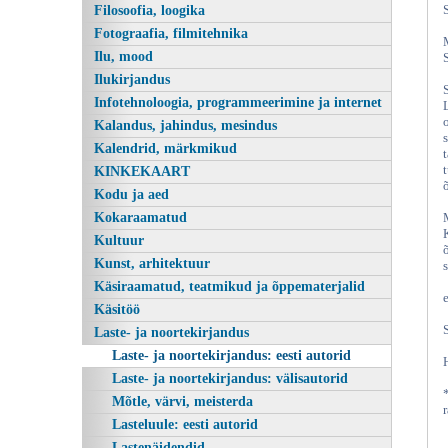
Filosoofia, loogika
Fotograafia, filmitehnika
Ilu, mood
Ilukirjandus
Infotehnoloogia, programmeerimine ja internet
Kalandus, jahindus, mesindus
Kalendrid, märkmikud
KINKEKAART
Kodu ja aed
Kokaraamatud
Kultuur
Kunst, arhitektuur
Käsiraamatud, teatmikud ja õppematerjalid
Käsitöö
Laste- ja noortekirjandus
Laste- ja noortekirjandus: eesti autorid
Laste- ja noortekirjandus: välisautorid
Mõtle, värvi, meisterda
Lasteluule: eesti autorid
Lastenäidendid