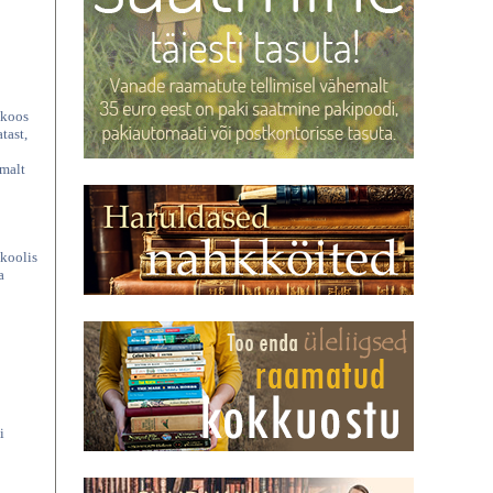
 koos
tast,
emalt
ikoolis
a
i