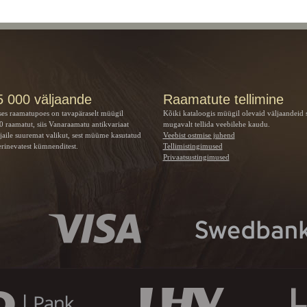
5 000 väljaande
Raamatute tellimine
ses raamatupoes on tavapäraselt müügil
Kõiki kataloogis müügil olevaid väljaandeid 
 raamatut, siis Vanaraamatu
antikvariaat
mugavalt tellida veebilehe kaudu.
jaile suuremat valikut, sest müüme kasutatud
Veebist ostmise juhend
rinevatest kümnenditest.
Tellimistingimused
Privaatsustingimused