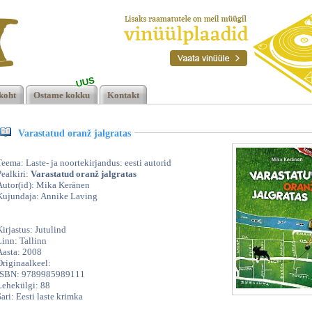
UUS
as,
koht
Ostame kokku
Kontakt
Varastatud oranž jalgratas
Teema: Laste- ja noortekirjandus: eesti autorid
Pealkiri:
Varastatud oranž jalgratas
Autor(id): Mika Keränen
Kujundaja: Annike Laving
Kirjastus: Jutulind
Linn: Tallinn
Aasta: 2008
Originaalkeel:
ISBN: 9789985989111
Lehekülgi: 88
Sari: Eesti laste krimka