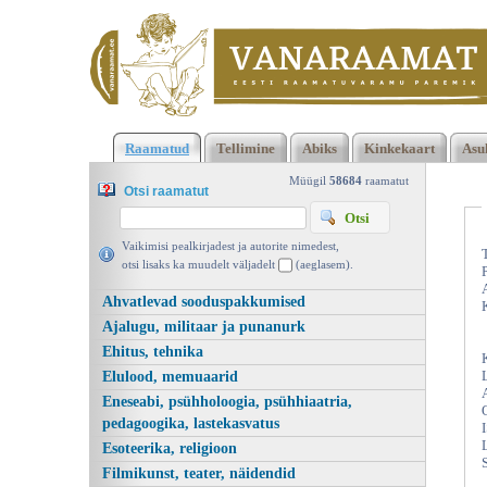
Klõpsa siia , et näha täielikku loendit!
Varastatud oranž jalgrat
Raamatud
Tellimine
Abiks
Kinkekaart
Asu
Mika Keränen, Jutulind 2008 | vanaraamat. ee
Müügil
58684
raamatut
Otsi raamatut
Vaikimisi pealkirjadest ja autorite nimedest,
otsi lisaks ka muudelt väljadelt
(aeglasem).
Ahvatlevad sooduspakkumised
Ajalugu, militaar ja punanurk
Ehitus, tehnika
Elulood, memuaarid
Eneseabi, psühholoogia, psühhiaatria,
pedagoogika, lastekasvatus
Esoteerika, religioon
Filmikunst, teater, näidendid