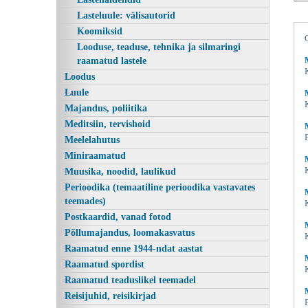
Lasteluule: välisautorid
Koomiksid
Looduse, teaduse, tehnika ja silmaringi
raamatud lastele
Loodus
Luule
Majandus, poliitika
Meditsiin, tervishoid
Meelelahutus
Varastatud oranž jalgratas, Mika
Miniraamatud
Muusika, noodid, laulikud
Perioodika (temaatiline perioodika vastavates
teemades)
Postkaardid, vanad fotod
Põllumajandus, loomakasvatus
Raamatud enne 1944-ndat aastat
Raamatud spordist
Raamatud teaduslikel teemadel
Reisijuhid, reisikirjad