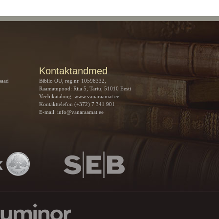
Kontaktandmed
saad
Biblio OÜ, reg.nr. 10598332,
Raamatupood: Riia 5, Tartu, 51010 Eesti
Veebikataloog:
www.vanaraamat.ee
Kontakttelefon (+372) 7 341 901
E-mail:
info@vanaraamat.ee