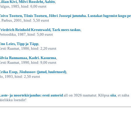
Lilian Kivi, Milvi Roosleht, Aabits
,
Valgus, 1985, hind: 6,00 eurot
Toivo Tootsen, Tõnis Tootsen, Jõhvi Joosepi jututuba. Lustakat lugemist kogu pe
I. Parbus, 2001, hind: 5,50 eurot
Friedrich Reinhold Kreutzwald, Tark mees taskus
,
Perioodika, 1987, hind: 5,00 eurot
Uno Leies, Tipp ja Täpp
,
Eesti Raamat, 1986, hind: 2,20 eurot
Silvia Rannamaa, Kadri. Kasuema
,
Eesti Raamat, 1990, hind: 9,00 eurot
Erika Esop, Jõulusoov (jutud, luuletused)
,
Ilo, 1993, hind: 2,50 eurot
Laste- ja noortekirjandus: eesti autorid
all on 3926 raamatut. Klõpsa
siia
, et näha
täielikku loendit!