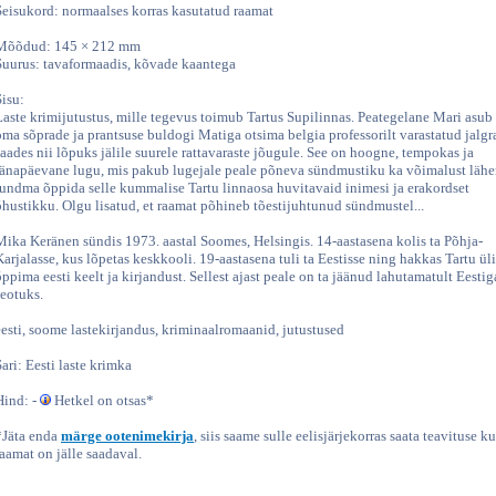
Seisukord: normaalses korras kasutatud raamat
Mõõdud: 145 × 212 mm
Suurus: tavaformaadis, kõvade kaantega
Sisu:
Laste krimijutustus, mille tegevus toimub Tartus Supilinnas. Peategelane Mari asub
oma sõprade ja prantsuse buldogi Matiga otsima belgia professorilt varastatud jalgra
saades nii lõpuks jälile suurele rattavaraste jõugule. See on hoogne, tempokas ja
tänapäevane lugu, mis pakub lugejale peale põneva sündmustiku ka võimalust läh
tundma õppida selle kummalise Tartu linnaosa huvitavaid inimesi ja erakordset
õhustikku. Olgu lisatud, et raamat põhineb tõestijuhtunud sündmustel...
Mika Keränen sündis 1973. aastal Soomes, Helsingis. 14-aastasena kolis ta Põhja-
Karjalasse, kus lõpetas keskkooli. 19-aastasena tuli ta Eestisse ning hakkas Tartu ül
õppima eesti keelt ja kirjandust. Sellest ajast peale on ta jäänud lahutamatult Eestig
seotuks.
eesti, soome lastekirjandus, kriminaalromaanid, jutustused
Sari: Eesti laste krimka
Hind: -
Hetkel on otsas*
*Jäta enda
märge ootenimekirja
, siis saame sulle eelisjärjekorras saata teavituse ku
raamat on jälle saadaval.