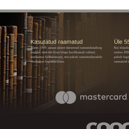
Kasutatud raamatud
Üle 5
Alates 1999. aastast järjest täienenud raamatukataloog
Kui tüüpili
sisaldab täna üht Eesti kõige hoolikamalt valitud,
umbes 3000
sisukaimat kollektsiooni, mis pakub raamatusõpradele
pakub luge
ehedaimat lugemisrõõmu.
raamatuid e