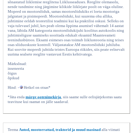
sõnastatud liiklemise reeglitena Liiklusseaduses. Reeglite olemasolu,
nende tundmine ning järgimine kõikide liiklejate poolt on väga oluline.
Mopeed on mootorsõiduk, samas mootorsõidukiks ei loeta mootoriga
jalgratast ja pisimopeedi. Mootorsõiduki, kui suurema ohu allika,
juhtimine eeldab teoreetilisi teadmisi kui ka praktilisi oskusi. Selleks on
vaja tulevasel juhil, kes peab olema õppima asumisel vähemalt 14 aastat
vana, läbida AM kategooria mootorsõidukijuhi koolitus autokoolis ning
juhtimisõiguse saamiseks sooritada edukalt eksamid Maanteeameti
teenindusbüroos. Eksami esimeses osas toimub liiklusteooria ning teises
osas sõiduoskuste kontroll. Väljastatakse AM mootorsõiduki juhiluba.
Kui soovite mopeedi juhtida teistes Euroopa riikides, siis peate eelnevalt
uurima sealsete reeglite vastavust Eestis kehtivatega.
Mopeedijuhi õpik, Aide 2017
Märksõnad:
inseneeria
õigus
õpikud
Hind: -
Hetkel on otsas*
*Jäta enda
märge ootenimekirja
, siis saame sulle eelisjärjekorras saata
teavituse kui raamat on jälle saadaval.
Teema
Autod, mootorrattad, traktorid ja muud masinad
alla viimati