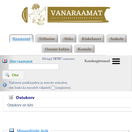
Klõpsa siia , et näha täielikku loendit!
Mopeedijuhi
õpik, Aide 2017 | vanaraamat. ee
Raamatud
Tellimine
Abiks
Kinkekaart
Asukoht
Ostame kokku
Kontakt
Müügil
58707
raamatut
Kataloogiteemad
Otsi raamatut
Vaikimisi pealkirjadest ja autorite nimedest,
otsi lisaks ka muudelt väljadelt
(aeglasem).
Ostukorv
Ostukorv on tühi
Mopeedijuhi õpik