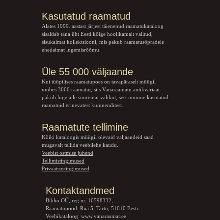
Kasutatud raamatud
Alates 1999. aastast järjest täienenud raamatukataloog
sisaldab täna üht Eesti kõige hoolikamalt valitud,
sisukaimat kollektsiooni, mis pakub raamatusõpradele
ehedaimat lugemisrõõmu.
Üle 55 000 väljaande
Kui tüüpilises raamatupoes on tavapäraselt müügil
umbes 3000 raamatut, siis Vanaraamatu
antikvariaat
pakub lugejaile suuremat valikut, sest müüme kasutatud
raamatuid erinevatest kümnenditest.
Raamatute tellimine
Kõiki kataloogis müügil olevaid väljaandeid saad
mugavalt tellida veebilehe kaudu.
Veebist ostmise juhend
Tellimistingimused
Privaatsustingimused
Kontaktandmed
Biblio OÜ, reg.nr. 10598332,
Raamatupood: Riia 5, Tartu, 51010 Eesti
Veebikataloog:
www.vanaraamat.ee