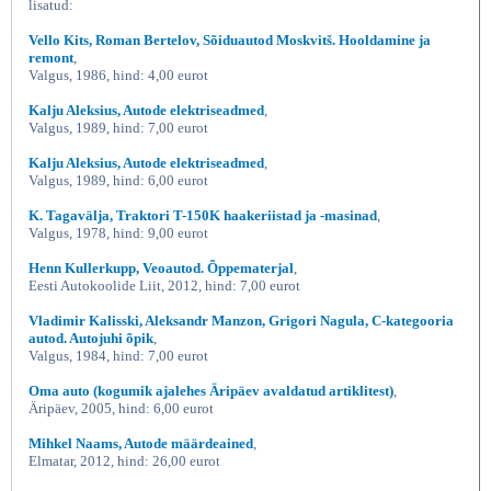
lisatud:
Vello Kits, Roman Bertelov, Sõiduautod Moskvitš. Hooldamine ja
remont
,
Valgus, 1986, hind: 4,00 eurot
Kalju Aleksius, Autode elektriseadmed
,
Valgus, 1989, hind: 7,00 eurot
Kalju Aleksius, Autode elektriseadmed
,
Valgus, 1989, hind: 6,00 eurot
K. Tagavälja, Traktori T-150K haakeriistad ja -masinad
,
Valgus, 1978, hind: 9,00 eurot
Henn Kullerkupp, Veoautod. Õppematerjal
,
Eesti Autokoolide Liit, 2012, hind: 7,00 eurot
Vladimir Kalisski, Aleksandr Manzon, Grigori Nagula, C-kategooria
autod. Autojuhi õpik
,
Valgus, 1984, hind: 7,00 eurot
Oma auto (kogumik ajalehes Äripäev avaldatud artiklitest)
,
Äripäev, 2005, hind: 6,00 eurot
Mihkel Naams, Autode määrdeained
,
Elmatar, 2012, hind: 26,00 eurot