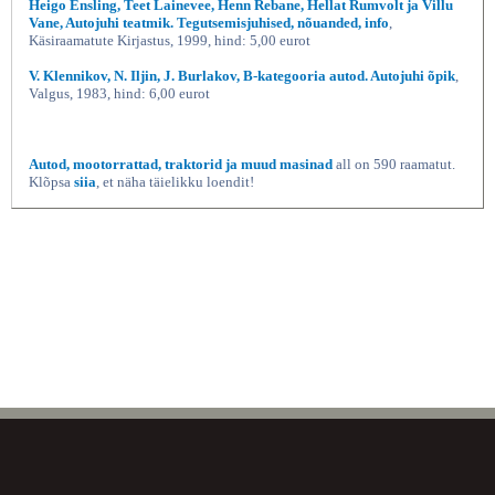
Heigo Ensling, Teet Lainevee, Henn Rebane, Hellat Rumvolt ja Villu
Vane, Autojuhi teatmik. Tegutsemisjuhised, nõuanded, info
,
Käsiraamatute Kirjastus, 1999, hind: 5,00 eurot
V. Klennikov, N. Iljin, J. Burlakov, B-kategooria autod. Autojuhi õpik
,
Valgus, 1983, hind: 6,00 eurot
Autod, mootorrattad, traktorid ja muud masinad
all on 590 raamatut.
Klõpsa
siia
, et näha täielikku loendit!