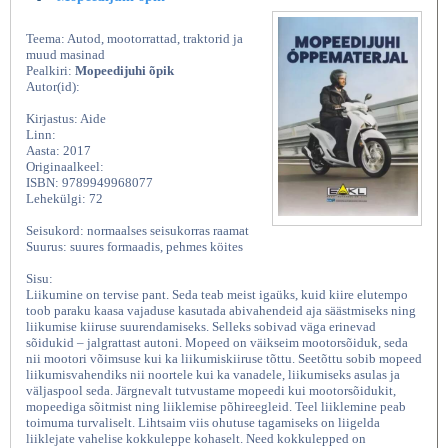
Teema: Autod, mootorrattad, traktorid ja
muud masinad
Pealkiri:
Mopeedijuhi õpik
Autor(id):
Kirjastus: Aide
Linn:
Aasta: 2017
Originaalkeel:
ISBN: 9789949968077
Lehekülgi: 72
Seisukord: normaalses seisukorras raamat
Suurus: suures formaadis, pehmes köites
Sisu:
Liikumine on tervise pant. Seda teab meist igaüks, kuid kiire elutempo
toob paraku kaasa vajaduse kasutada abivahendeid aja säästmiseks ning
liikumise kiiruse suurendamiseks. Selleks sobivad väga erinevad
sõidukid – jalgrattast autoni. Mopeed on väikseim mootorsõiduk, seda
nii mootori võimsuse kui ka liikumiskiiruse tõttu. Seetõttu sobib mopeed
liikumisvahendiks nii noortele kui ka vanadele, liikumiseks asulas ja
väljaspool seda. Järgnevalt tutvustame mopeedi kui mootorsõidukit,
mopeediga sõitmist ning liiklemise põhireegleid. Teel liiklemine peab
toimuma turvaliselt. Lihtsaim viis ohutuse tagamiseks on liigelda
liiklejate vahelise kokkuleppe kohaselt. Need kokkulepped on