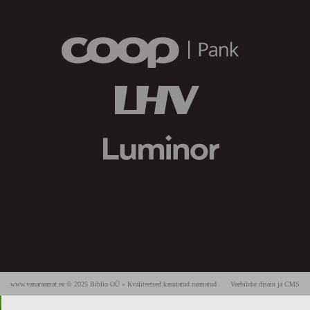
www.vanaraamat.ee © 2025 Biblio OÜ » Kvaliteetsed kasutatud raamatud
Veebilehe disain ja CMS