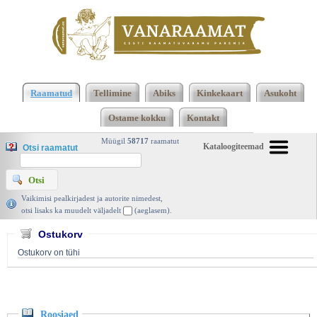
Klõpsa siia , et näha täielikku loendit!
Roosiaed,
Muslihhudin Saadi, Eesti Raamat 1974 |
Raamatud
Tellimine
Abiks
Kinkekaart
Asukoht
vanaraamat. ee
Ostame kokku
Kontakt
Müügil
58717
raamatut
Kataloogiteemad
Otsi raamatut
Vaikimisi pealkirjadest ja autorite nimedest,
otsi lisaks ka muudelt väljadelt
(aeglasem).
Ostukorv
Ostukorv on tühi
Roosiaed