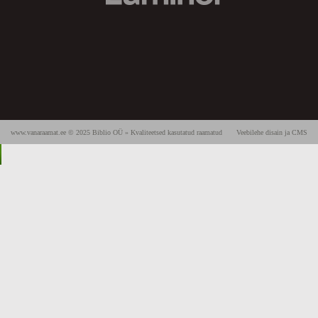
www.vanaraamat.ee © 2025 Biblio OÜ » Kvaliteetsed kasutatud raamatud
Veebilehe disain ja CMS