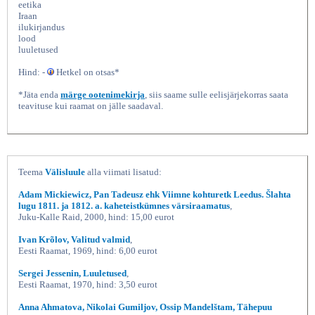
eetika
Iraan
ilukirjandus
lood
luuletused
Hind: -
Hetkel on otsas*
*Jäta enda
märge ootenimekirja
, siis saame sulle eelisjärjekorras saata
teavituse kui raamat on jälle saadaval.
Roosiaed, Muslihhudin Saadi, Eesti
Teema
Välisluule
alla viimati lisatud:
Adam Mickiewicz, Pan Tadeusz ehk Viimne kohturetk Leedus. Šlahta
lugu 1811. ja 1812. a. kaheteistkümnes värsiraamatus
,
Juku-Kalle Raid, 2000, hind: 15,00 eurot
Ivan Krõlov, Valitud valmid
,
Eesti Raamat, 1969, hind: 6,00 eurot
Sergei Jessenin, Luuletused
,
Eesti Raamat, 1970, hind: 3,50 eurot
Anna Ahmatova, Nikolai Gumiljov, Ossip Mandelštam, Tähepuu