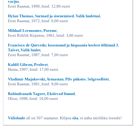
varjus
,
Eesti Raamat, 1990, hind: 12,90 eurot
Dylan Thomas, Surmad ja sisenemised. Valik luuletusi
,
Eesti Raamat, 1972, hind: 6,00 eurot
Mihhail Lermontov, Poeeme
,
Eesti Riiklik Kirjastus, 1961, hind: 3,00 eurot
Francisco de Quevedo; koostanud ja hispaania keelest tõlkinud J.
Talvet, Valik luulet
,
Eesti Raamat, 1987, hind: 7,00 eurot
Kahlil Gibran, Prohvet
,
Huma, 1997, hind: 17,00 eurot
Vladimir Majakovski, Armastan. Pilv pükstes. Selgrooflööt
,
Eesti Raamat, 1981, hind: 9,00 eurot
Rabindranath Tagore, Ekslevad linnud
,
Olion, 1998, hind: 10,00 eurot
Välisluule
all on 507 raamatut. Klõpsa
siia
, et näha täielikku loendit!