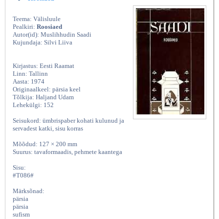
Teema: Välisluule
Pealkiri:
Roosiaed
Autor(id): Muslihhudin Saadi
Kujundaja: Silvi Liiva
Kirjastus: Eesti Raamat
Linn: Tallinn
Aasta: 1974
Originaalkeel: pärsia keel
Tõlkija: Haljand Udam
Lehekülgi: 152
Seisukord: ümbrispaber kohati kulunud ja
servadest katki, sisu korras
Mõõdud: 127 × 200 mm
Suurus: tavaformaadis, pehmete kaantega
Sisu:
#T086#
Märksõnad:
pärsia
pärsia
sufism