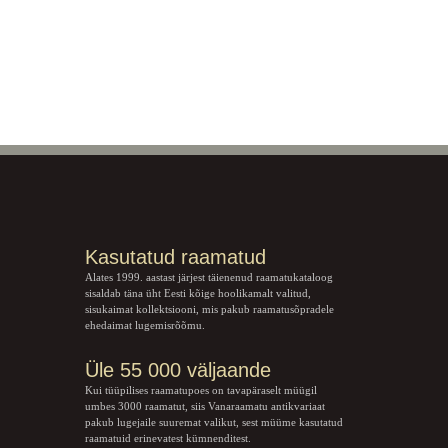
Kasutatud raamatud
Alates 1999. aastast järjest täienenud raamatukataloog
sisaldab täna üht Eesti kõige hoolikamalt valitud,
sisukaimat kollektsiooni, mis pakub raamatusõpradele
ehedaimat lugemisrõõmu.
Üle 55 000 väljaande
Kui tüüpilises raamatupoes on tavapäraselt müügil
umbes 3000 raamatut, siis Vanaraamatu
antikvariaat
pakub lugejaile suuremat valikut, sest müüme kasutatud
raamatuid erinevatest kümnenditest.