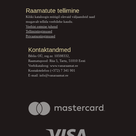
Raamatute tellimine
Kõiki kataloogis müügil olevaid väljaandeid saad
mugavalt tellida veebilehe kaudu.
Veebist ostmise juhend
Tellimistingimused
Privaatsustingimused
Kontaktandmed
Biblio OÜ, reg.nr. 10598332,
Raamatupood: Riia 5, Tartu, 51010 Eesti
Veebikataloog:
www.vanaraamat.ee
Kontakttelefon (+372) 7 341 901
E-mail:
info@vanaraamat.ee