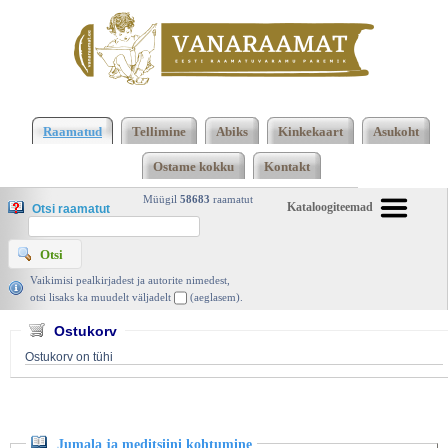
Klõpsa siia , et näha täielikku loendit!
Jumala ja
meditsiini kohtumine, Pilgrim 2018 | vanaraamat. ee
Raamatud
Tellimine
Abiks
Kinkekaart
Asukoht
Ostame kokku
Kontakt
Müügil
58683
raamatut
Kataloogiteemad
Otsi raamatut
Vaikimisi pealkirjadest ja autorite nimedest,
otsi lisaks ka muudelt väljadelt
(aeglasem).
Ostukorv
Ostukorv on tühi
Jumala ja meditsiini kohtumine