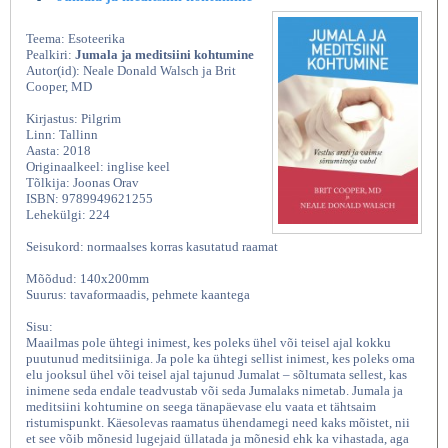
Teema: Esoteerika
Pealkiri:
Jumala ja meditsiini kohtumine
Autor(id): Neale Donald Walsch ja Brit
Cooper, MD
Kirjastus: Pilgrim
Linn: Tallinn
Aasta: 2018
Originaalkeel: inglise keel
Tõlkija: Joonas Orav
ISBN: 9789949621255
Lehekülgi: 224
Seisukord: normaalses korras kasutatud raamat
Mõõdud: 140x200mm
Suurus: tavaformaadis, pehmete kaantega
Sisu:
Maailmas pole ühtegi inimest, kes poleks ühel või teisel ajal kokku
puutunud meditsiiniga. Ja pole ka ühtegi sellist inimest, kes poleks oma
elu jooksul ühel või teisel ajal tajunud Jumalat – sõltumata sellest, kas
inimene seda endale teadvustab või seda Jumalaks nimetab. Jumala ja
meditsiini kohtumine on seega tänapäevase elu vaata et tähtsaim
ristumispunkt. Käesolevas raamatus ühendamegi need kaks mõistet, nii
et see võib mõnesid lugejaid üllatada ja mõnesid ehk ka vihastada, aga