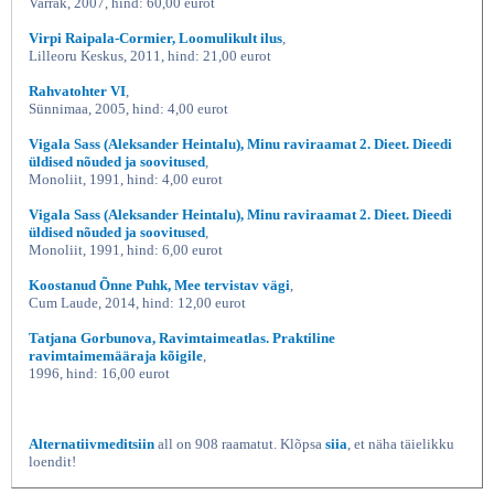
Varrak, 2007, hind: 60,00 eurot
Virpi Raipala-Cormier, Loomulikult ilus
,
Lilleoru Keskus, 2011, hind: 21,00 eurot
Rahvatohter VI
,
Sünnimaa, 2005, hind: 4,00 eurot
Vigala Sass (Aleksander Heintalu), Minu raviraamat 2. Dieet. Dieedi
üldised nõuded ja soovitused
,
Monoliit, 1991, hind: 4,00 eurot
Vigala Sass (Aleksander Heintalu), Minu raviraamat 2. Dieet. Dieedi
üldised nõuded ja soovitused
,
Monoliit, 1991, hind: 6,00 eurot
Koostanud Õnne Puhk, Mee tervistav vägi
,
Cum Laude, 2014, hind: 12,00 eurot
Tatjana Gorbunova, Ravimtaimeatlas. Praktiline
ravimtaimemääraja kõigile
,
1996, hind: 16,00 eurot
Alternatiivmeditsiin
all on 908 raamatut. Klõpsa
siia
, et näha täielikku
loendit!