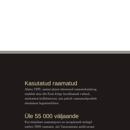
Kasutatud raamatud
Alates 1999. aastast järjest täienenud raamatukataloog
sisaldab täna üht Eesti kõige hoolikamalt valitud,
sisukaimat kollektsiooni, mis pakub raamatusõpradele
ehedaimat lugemisrõõmu.
Üle 55 000 väljaande
Kui tüüpilises raamatupoes on tavapäraselt müügil
umbes 3000 raamatut, siis Vanaraamatu
antikvariaat