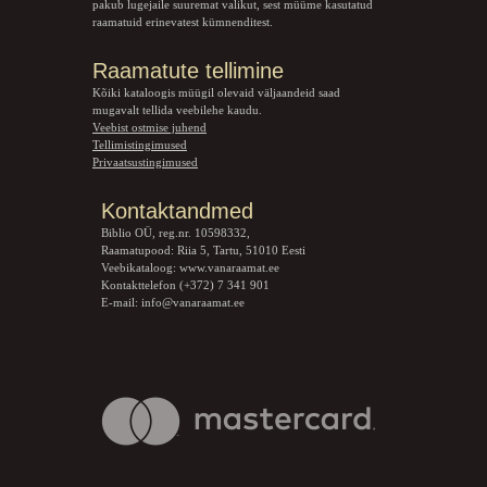
pakub lugejaile suuremat valikut, sest müüme kasutatud
raamatuid erinevatest kümnenditest.
Raamatute tellimine
Kõiki kataloogis müügil olevaid väljaandeid saad
mugavalt tellida veebilehe kaudu.
Veebist ostmise juhend
Tellimistingimused
Privaatsustingimused
Kontaktandmed
Biblio OÜ, reg.nr. 10598332,
Raamatupood: Riia 5, Tartu, 51010 Eesti
Veebikataloog:
www.vanaraamat.ee
Kontakttelefon (+372) 7 341 901
E-mail:
info@vanaraamat.ee