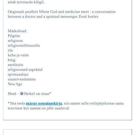
aitab terveneda kõigil.
Originaali pealkiri Where God and medicine meet : a conversation
between a doctor and a spiritual messenger. Eesti keeles
Märksõnad:
Pilgrim
religioon
religioonifilosoofia
elu
keha ja vaim
hing
Jumala ja meditsiini kohtumine,
meditsiin
religioossed aspektid
spirituaalsus
usutervendamine
New Age
Hind: -
Hetkel on otsas*
*Jäta enda
märge ootenimekirja
, siis saame sulle eelisjärjekorras saata
teavituse kui raamat on jälle saadaval.