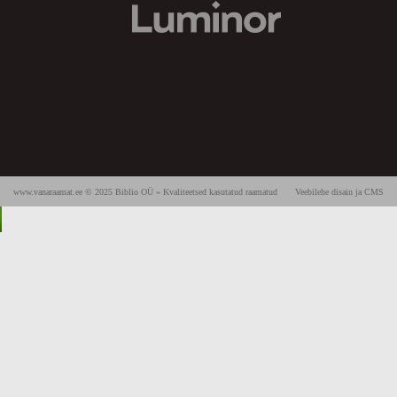
www.vanaraamat.ee © 2025 Biblio OÜ » Kvaliteetsed kasutatud raamatud
Veebilehe disain ja CMS