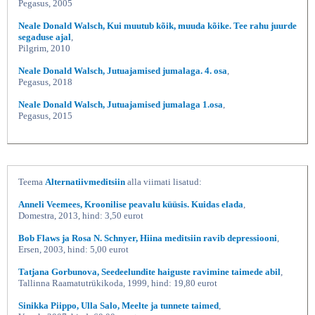
Pegasus, 2005
Neale Donald Walsch, Kui muutub kõik, muuda kõike. Tee rahu juurde
segaduse ajal
,
Pilgrim, 2010
Neale Donald Walsch, Jutuajamised jumalaga. 4. osa
,
Pegasus, 2018
Neale Donald Walsch, Jutuajamised jumalaga 1.osa
,
Pegasus, 2015
Teema
Alternatiivmeditsiin
alla viimati lisatud:
Anneli Veemees, Kroonilise peavalu küüsis. Kuidas elada
,
Domestra, 2013, hind: 3,50 eurot
Bob Flaws ja Rosa N. Schnyer, Hiina meditsiin ravib depressiooni
,
Ersen, 2003, hind: 5,00 eurot
Tatjana Gorbunova, Seedeelundite haiguste ravimine taimede abil
,
Tallinna Raamatutrükikoda, 1999, hind: 19,80 eurot
Sinikka Piippo, Ulla Salo, Meelte ja tunnete taimed
,