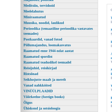
Meditsiin, tervishoid
Meelelahutus
Miniraamatud
Muusika, noodid, laulikud
Perioodika (temaatiline perioodika vastavates
teemades)
Postkaardid, vanad fotod
Põllumajandus, loomakasvatus
Raamatud enne 1944-ndat aastat
Näiline reaalsus, O Ko,
Raamatud spordist
Raamatud teaduslikel teemadel
Reisijuhid, reisikirjad
Ristsõnad
Seiklusjutte maalt ja merelt
Vanad nahkköited
VINÜÜLPLAADID
Võõrkeelne (foreign books)
Õigus
Ühiskond ja sotsioloogia