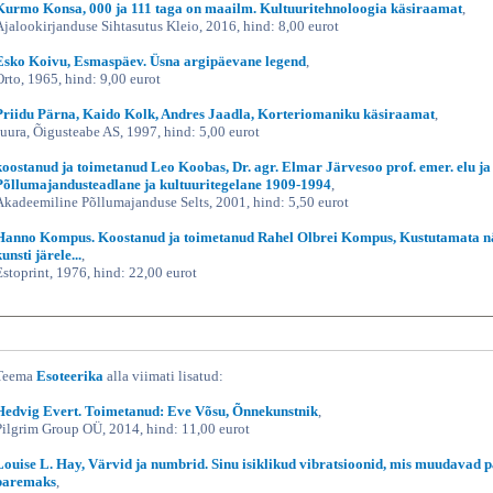
Kurmo Konsa, 000 ja 111 taga on maailm. Kultuuritehnoloogia käsiraamat
,
Ajalookirjanduse Sihtasutus Kleio, 2016, hind: 8,00 eurot
Esko Koivu, Esmaspäev. Üsna argipäevane legend
,
Orto, 1965, hind: 9,00 eurot
Priidu Pärna, Kaido Kolk, Andres Jaadla, Korteriomaniku käsiraamat
,
Juura, Õigusteabe AS, 1997, hind: 5,00 eurot
koostanud ja toimetanud Leo Koobas, Dr. agr. Elmar Järvesoo prof. emer. elu ja 
Põllumajandusteadlane ja kultuuritegelane 1909-1994
,
Akadeemiline Põllumajanduse Selts, 2001, hind: 5,50 eurot
Hanno Kompus. Koostanud ja toimetanud Rahel Olbrei Kompus, Kustutamata n
unsti järele...
,
Estoprint, 1976, hind: 22,00 eurot
Teema
Esoteerika
alla viimati lisatud:
Hedvig Evert. Toimetanud: Eve Võsu, Õnnekunstnik
,
Pilgrim Group OÜ, 2014, hind: 11,00 eurot
Louise L. Hay, Värvid ja numbrid. Sinu isiklikud vibratsioonid, mis muudavad 
paremaks
,