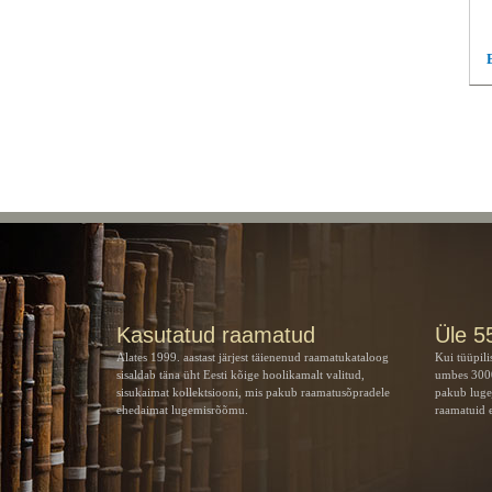
Kasutatud raamatud
Üle 5
Alates 1999. aastast järjest täienenud raamatukataloog
Kui tüüpili
sisaldab täna üht Eesti kõige hoolikamalt valitud,
umbes 3000
sisukaimat kollektsiooni, mis pakub raamatusõpradele
pakub luge
ehedaimat lugemisrõõmu.
raamatuid e