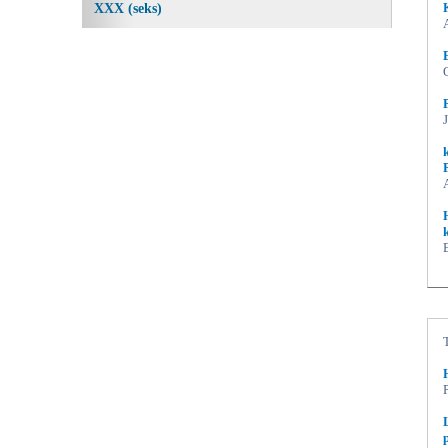
XXX (seks)
k