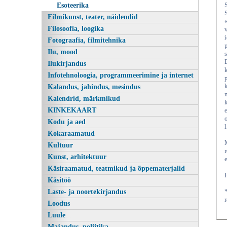
Esoteerika
Filmikunst, teater, näidendid
Filosoofia, loogika
Fotograafia, filmitehnika
Ilu, mood
Ilukirjandus
Infotehnoloogia, programmeerimine ja internet
Kalandus, jahindus, mesindus
Kalendrid, märkmikud
KINKEKAART
Kodu ja aed
Kokaraamatud
Kultuur
Kunst, arhitektuur
Käsiraamatud, teatmikud ja õppematerjalid
Käsitöö
Laste- ja noortekirjandus
Loodus
Luule
Majandus, poliitika