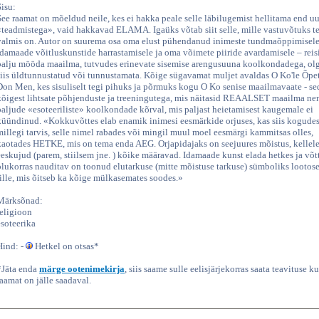
Sisu:
See raamat on mõeldud neile, kes ei hakka peale selle läbilugemist hellitama end u
«teadmistega», vaid hakkavad ELAMA. Igaüks võtab siit selle, mille vastuvõtuks 
valmis on. Autor on suurema osa oma elust pühendanud inimeste tundmaõppimisele
idamaade võitluskunstide harrastamisele ja oma võimete piiride avardamisele – reis
palju mööda maailma, tutvudes erinevate sisemise arengusuuna koolkondadega, ol
siis üldtunnustatud või tunnustamata. Kõige sügavamat muljet avaldas O Ko'le Õpe
Don Men, kes sisuliselt tegi pihuks ja põrmuks kogu O Ko senise maailmavaate - se
kõigest lihtsate põhjenduste ja treeningutega, mis näitasid REAALSET maailma ne
paljude «esoteeriliste» koolkondade kõrval, mis paljast heietamisest kaugemale ei
küündinud. «Kokkuvõttes elab enamik inimesi eesmärkide orjuses, kas siis kogudes
millegi tarvis, selle nimel rabades või mingil muul moel eesmärgi kammitsas olles,
kaotades HETKE, mis on tema enda AEG. Orjapidajaks on seejuures mõistus, kellel
eeskujud (parem, stiilsem jne. ) kõike määravad. Idamaade kunst elada hetkes ja võt
olukorras nauditav on toonud elutarkuse (mitte mõistuse tarkuse) sümboliks lootos
lille, mis õitseb ka kõige mülkasemates soodes.»
Märksõnad:
religioon
esoteerika
Hind: -
Hetkel on otsas*
*Jäta enda
märge ootenimekirja
, siis saame sulle eelisjärjekorras saata teavituse ku
raamat on jälle saadaval.