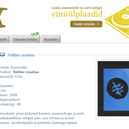
UUS
1998
koht
Ostame kokku
Kontakt
Näiline reaalsus
Teema: Esoteerika
Pealkiri:
Näiline reaalsus
Autor(id): O Ko
Kirjastus:
Linn:
Aasta: 1998
Originaalkeel:
Lehekülgi: 48
Seisukord: pisut kulunud kaaned, raamatukogu ja sealt
mahakandmise tempel sees, sisu olemas ja korras
Suurus: tavaformaadis ja pehmete kaantega raamat