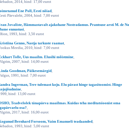
Nebadon, 2014, hind: 17,00 eurot
toimetanud Ene Poll, Eesti nõiad
,
Eesti Päevaleht, 2004, hind: 7,00 eurot
Jean Jovaliste, Hämmastavalt ajakohane Nostradamus. Prantsuse arsti M. de No
Dame ennustusi
,
Olion, 1993, hind: 3,50 eurot
Kristiina Genno, Nastja tarkuste raamat
,
Fookus Meedia, 2010, hind: 7,00 eurot
Eckhart Tolle, Uus maailm. Elusihi mõistmine
,
Pilgrim, 2007, hind: 14,00 eurot
Linda Goodman, Päikesemärgid
,
Valgus, 1991, hind: 7,00 eurot
Sandra Ingerman, Tere tulemast koju. Elu pärast hinge tagasitoomist. Hinge
kojujõudmine
,
1999, hind: 13,00 eurot
OSHO, Teadvelolek tänapäeva maailmas. Kuidas teha meditatsioonist oma
igapäevaelu osa?
,
Pilgrim, 2017, hind: 16,00 eurot
Kogunud Bernhard Forsoom, Vaim Emanueli teadaanded
,
Nebadon, 1993, hind: 5,00 eurot