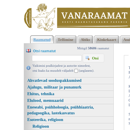
Klõpsa siia , et näha täielikku loendit!
Näiline reaalsus, O Ko, 
Raamatud
Tellimine
Abiks
Kinkekaart
Asu
| vanaraamat. ee
Müügil
58686
raamatut
Otsi raamatut
Vaikimisi pealkirjadest ja autorite nimedest,
otsi lisaks ka muudelt väljadelt
(aeglasem).
Ahvatlevad sooduspakkumised
Ajalugu, militaar ja punanurk
Ehitus, tehnika
Elulood, memuaarid
Eneseabi, psühholoogia, psühhiaatria,
pedagoogika, lastekasvatus
Esoteerika, religioon
Religioon