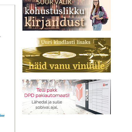
,
ine