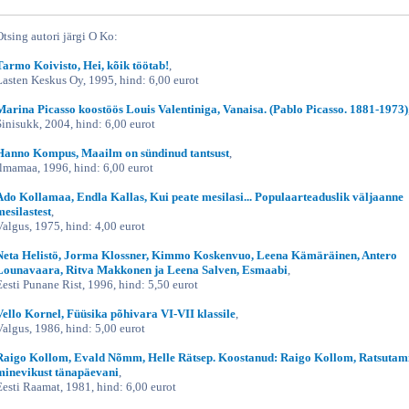
Otsing autori järgi O Ko:
Tarmo Koivisto, Hei, kõik töötab!
,
Lasten Keskus Oy, 1995, hind: 6,00 eurot
Marina Picasso koostöös Louis Valentiniga, Vanaisa. (Pablo Picasso. 1881-1973)
Sinisukk, 2004, hind: 6,00 eurot
Hanno Kompus, Maailm on sündinud tantsust
,
Ilmamaa, 1996, hind: 6,00 eurot
Ado Kollamaa, Endla Kallas, Kui peate mesilasi... Populaarteaduslik väljaanne
mesilastest
,
Valgus, 1975, hind: 4,00 eurot
Neta Helistö, Jorma Klossner, Kimmo Koskenvuo, Leena Kämäräinen, Antero
Lounavaara, Ritva Makkonen ja Leena Salven, Esmaabi
,
Eesti Punane Rist, 1996, hind: 5,50 eurot
Vello Kornel, Füüsika põhivara VI-VII klassile
,
Valgus, 1986, hind: 5,00 eurot
Raigo Kollom, Evald Nõmm, Helle Rätsep. Koostanud: Raigo Kollom, Ratsutam
minevikust tänapäevani
,
Eesti Raamat, 1981, hind: 6,00 eurot