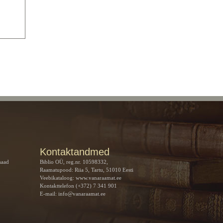
Kontaktandmed
saad
Biblio OÜ, reg.nr. 10598332,
Raamatupood: Riia 5, Tartu, 51010 Eesti
Veebikataloog:
www.vanaraamat.ee
Kontakttelefon (+372) 7 341 901
E-mail:
info@vanaraamat.ee