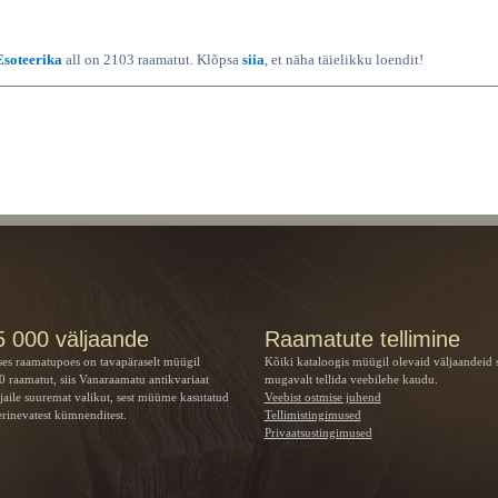
Esoteerika
all on 2103 raamatut. Klõpsa
siia
, et näha täielikku loendit!
5 000 väljaande
Raamatute tellimine
ses raamatupoes on tavapäraselt müügil
Kõiki kataloogis müügil olevaid väljaandeid 
 raamatut, siis Vanaraamatu
antikvariaat
mugavalt tellida veebilehe kaudu.
jaile suuremat valikut, sest müüme kasutatud
Veebist ostmise juhend
rinevatest kümnenditest.
Tellimistingimused
Privaatsustingimused