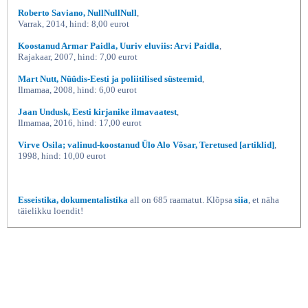
Roberto Saviano, NullNullNull
,
Varrak, 2014, hind: 8,00 eurot
Koostanud Armar Paidla, Uuriv eluviis: Arvi Paidla
,
Rajakaar, 2007, hind: 7,00 eurot
Mart Nutt, Nüüdis-Eesti ja poliitilised süsteemid
,
Ilmamaa, 2008, hind: 6,00 eurot
Jaan Undusk, Eesti kirjanike ilmavaatest
,
Ilmamaa, 2016, hind: 17,00 eurot
Virve Osila; valinud-koostanud Ülo Alo Võsar, Teretused [artiklid]
,
1998, hind: 10,00 eurot
Esseistika, dokumentalistika
all on 685 raamatut. Klõpsa
siia
, et näha
täielikku loendit!