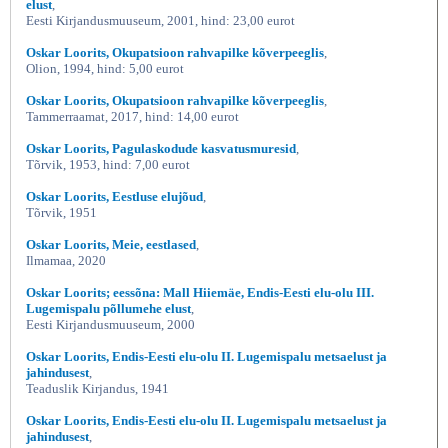
elust
,
Eesti Kirjandusmuuseum, 2001, hind: 23,00 eurot
Oskar Loorits, Okupatsioon rahvapilke kõverpeeglis
,
Olion, 1994, hind: 5,00 eurot
Oskar Loorits, Okupatsioon rahvapilke kõverpeeglis
,
Tammerraamat, 2017, hind: 14,00 eurot
Oskar Loorits, Pagulaskodude kasvatusmuresid
,
Tõrvik, 1953, hind: 7,00 eurot
Oskar Loorits, Eestluse elujõud
,
Tõrvik, 1951
Oskar Loorits, Meie, eestlased
,
Ilmamaa, 2020
Oskar Loorits; eessõna: Mall Hiiemäe, Endis-Eesti elu-olu III.
Lugemispalu põllumehe elust
,
Eesti Kirjandusmuuseum, 2000
Oskar Loorits, Endis-Eesti elu-olu II. Lugemispalu metsaelust ja
jahindusest
,
Teaduslik Kirjandus, 1941
Oskar Loorits, Endis-Eesti elu-olu II. Lugemispalu metsaelust ja
jahindusest
,