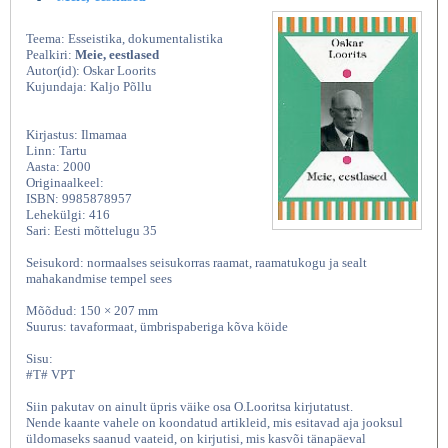
Teema: Esseistika, dokumentalistika
Pealkiri:
Meie, eestlased
Autor(id): Oskar Loorits
Kujundaja: Kaljo Põllu
Kirjastus: Ilmamaa
Linn: Tartu
Aasta: 2000
Originaalkeel:
ISBN: 9985878957
Lehekülgi: 416
Sari: Eesti mõttelugu 35
Seisukord: normaalses seisukorras raamat, raamatukogu ja sealt
mahakandmise tempel sees
Mõõdud: 150 × 207 mm
Suurus: tavaformaat, ümbrispaberiga kõva köide
Sisu:
#T# VPT
Siin pakutav on ainult üpris väike osa O.Looritsa kirjutatust.
Nende kaante vahele on koondatud artikleid, mis esitavad aja jooksul
üldomaseks saanud vaateid, on kirjutisi, mis kasvõi tänapäeval