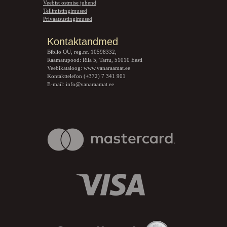
Veebist ostmise juhend
Tellimistingimused
Privaatsustingimused
Kontaktandmed
Biblio OÜ, reg.nr. 10598332,
Raamatupood: Riia 5, Tartu, 51010 Eesti
Veebikataloog:
www.vanaraamat.ee
Kontakttelefon (+372) 7 341 901
E-mail:
info@vanaraamat.ee