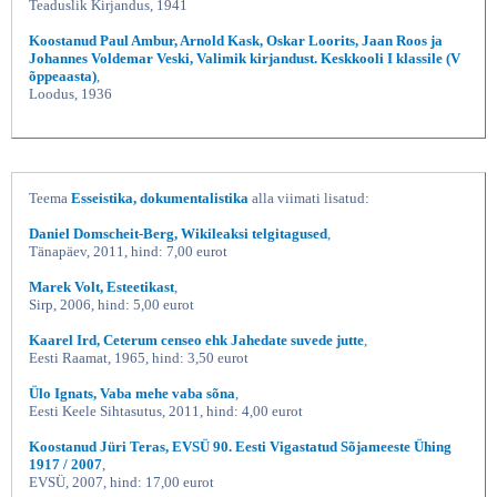
Teaduslik Kirjandus, 1941
Koostanud Paul Ambur, Arnold Kask, Oskar Loorits, Jaan Roos ja
Johannes Voldemar Veski, Valimik kirjandust. Keskkooli I klassile (V
õppeaasta)
,
Loodus, 1936
Teema
Esseistika, dokumentalistika
alla viimati lisatud:
Daniel Domscheit-Berg, Wikileaksi telgitagused
,
Tänapäev, 2011, hind: 7,00 eurot
Marek Volt, Esteetikast
,
Sirp, 2006, hind: 5,00 eurot
Kaarel Ird, Ceterum censeo ehk Jahedate suvede jutte
,
Eesti Raamat, 1965, hind: 3,50 eurot
Ülo Ignats, Vaba mehe vaba sõna
,
Eesti Keele Sihtasutus, 2011, hind: 4,00 eurot
Koostanud Jüri Teras, EVSÜ 90. Eesti Vigastatud Sõjameeste Ühing
1917 / 2007
,
EVSÜ, 2007, hind: 17,00 eurot