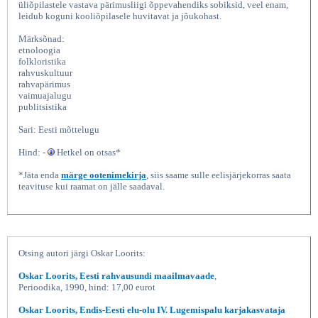
üliõpilastele vastava pärimusliigi õppevahendiks sobiksid, veel enam,
leidub koguni kooliõpilasele huvitavat ja jõukohast.
Märksõnad:
etnoloogia
folkloristika
rahvuskultuur
rahvapärimus
vaimuajalugu
publitsistika
Sari: Eesti mõttelugu
Meie, eestlased, Oskar Loorits,
Hind: -
Hetkel on otsas*
*Jäta enda
märge ootenimekirja
, siis saame sulle eelisjärjekorras saata
teavituse kui raamat on jälle saadaval.
Otsing autori järgi Oskar Loorits:
Oskar Loorits, Eesti rahvausundi maailmavaade
,
Perioodika, 1990, hind: 17,00 eurot
Oskar Loorits, Endis-Eesti elu-olu IV. Lugemispalu karjakasvataja