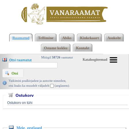
Klõpsa siia , et näha täielikku loendit!
Meie,
eestlased, Oskar Loorits, Ilmamaa 2000 |
Raamatud
Tellimine
Abiks
Kinkekaart
Asukoht
vanaraamat. ee
Ostame kokku
Kontakt
Müügil
58726
raamatut
Kataloogiteemad
Otsi raamatut
Vaikimisi pealkirjadest ja autorite nimedest,
otsi lisaks ka muudelt väljadelt
(aeglasem).
Ostukorv
Ostukorv on tühi
Meie, eestlased