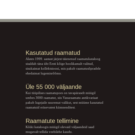
Kasutatud raamatud
Alates 1999. aastast järjest täienenud raamatukataloog
sisaldab täna üht Eesti kõige hoolikamalt valitud,
sisukaimat kollektsiooni, mis pakub raamatusõpradele
ehedaimat lugemisrõõmu.
Üle 55 000 väljaande
Kui tüüpilises raamatupoes on tavapäraselt müügil
umbes 3000 raamatut, siis Vanaraamatu
antikvariaat
pakub lugejaile suuremat valikut, sest müüme kasutatud
raamatuid erinevatest kümnenditest.
Raamatute tellimine
Kõiki kataloogis müügil olevaid väljaandeid saad
mugavalt tellida veebilehe kaudu.