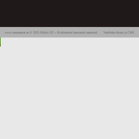
www.vanaraamat.ee © 2025 Biblio OÜ » Kvaliteetsed kasutatud raamatud
Veebilehe disain ja CMS