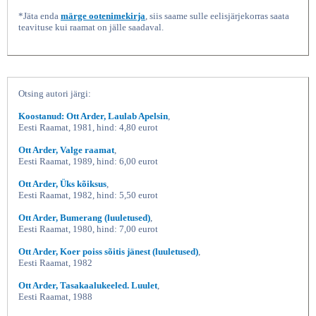
*Jäta enda
märge ootenimekirja
, siis saame sulle eelisjärjekorras saata
teavituse kui raamat on jälle saadaval.
Otsing autori järgi:
Koostanud: Ott Arder, Laulab Apelsin
,
Eesti Raamat, 1981, hind: 4,80 eurot
Puupeatus, Ott Arder, Eesti
Ott Arder, Valge raamat
,
Eesti Raamat, 1989, hind: 6,00 eurot
Ott Arder, Üks kõiksus
,
Eesti Raamat, 1982, hind: 5,50 eurot
Ott Arder, Bumerang (luuletused)
,
Eesti Raamat, 1980, hind: 7,00 eurot
Ott Arder, Koer poiss sõitis jänest (luuletused)
,
Eesti Raamat, 1982
Ott Arder, Tasakaalukeeled. Luulet
,
Eesti Raamat, 1988