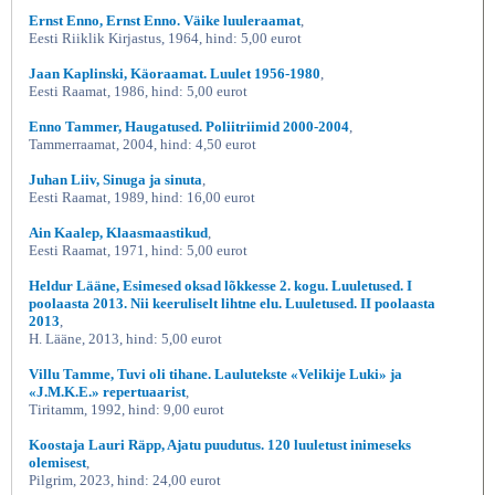
Ernst Enno, Ernst Enno. Väike luuleraamat
,
Eesti Riiklik Kirjastus, 1964, hind: 5,00 eurot
Jaan Kaplinski, Käoraamat. Luulet 1956-1980
,
Eesti Raamat, 1986, hind: 5,00 eurot
Enno Tammer, Haugatused. Poliitriimid 2000-2004
,
Tammerraamat, 2004, hind: 4,50 eurot
Juhan Liiv, Sinuga ja sinuta
,
Eesti Raamat, 1989, hind: 16,00 eurot
Ain Kaalep, Klaasmaastikud
,
Eesti Raamat, 1971, hind: 5,00 eurot
Heldur Lääne, Esimesed oksad lõkkesse 2. kogu. Luuletused. I
poolaasta 2013. Nii keeruliselt lihtne elu. Luuletused. II poolaasta
2013
,
H. Lääne, 2013, hind: 5,00 eurot
Villu Tamme, Tuvi oli tihane. Laulutekste «Velikije Luki» ja
«J.M.K.E.» repertuaarist
,
Tiritamm, 1992, hind: 9,00 eurot
Koostaja Lauri Räpp, Ajatu puudutus. 120 luuletust inimeseks
olemisest
,
Pilgrim, 2023, hind: 24,00 eurot