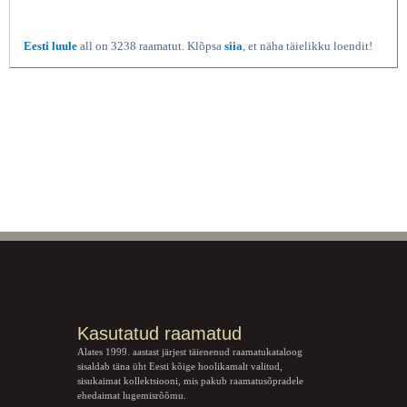
Eesti luule
all on 3238 raamatut. Klõpsa
siia
, et näha täielikku loendit!
Kasutatud raamatud
Alates 1999. aastast järjest täienenud raamatukataloog
sisaldab täna üht Eesti kõige hoolikamalt valitud,
sisukaimat kollektsiooni, mis pakub raamatusõpradele
ehedaimat lugemisrõõmu.