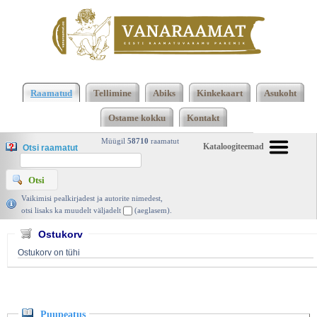
Klõpsa siia , et näha täielikku loendit!
Puupeatus,
Ott Arder, Eesti Keele Sihtasutus 2004 |
Raamatud
Tellimine
Abiks
Kinkekaart
Asukoht
vanaraamat. ee
Ostame kokku
Kontakt
Müügil
58710
raamatut
Kataloogiteemad
Otsi raamatut
Vaikimisi pealkirjadest ja autorite nimedest,
otsi lisaks ka muudelt väljadelt
(aeglasem).
Ostukorv
Ostukorv on tühi
Puupeatus