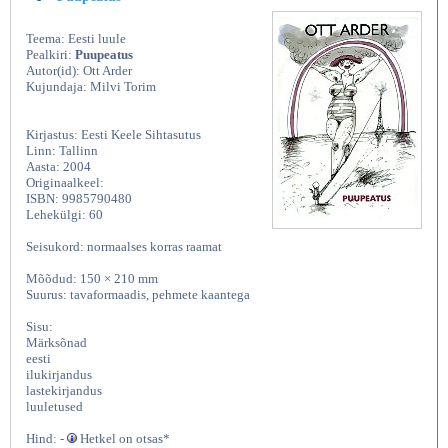
Teema: Eesti luule
Pealkiri:
Puupeatus
Autor(id): Ott Arder
Kujundaja: Milvi Torim
Kirjastus: Eesti Keele Sihtasutus
Linn: Tallinn
Aasta: 2004
Originaalkeel:
ISBN: 9985790480
Lehekülgi: 60
Seisukord: normaalses korras raamat
Mõõdud: 150 × 210 mm
Suurus: tavaformaadis, pehmete kaantega
Sisu:
Märksõnad
eesti
ilukirjandus
lastekirjandus
luuletused
Hind: -
Hetkel on otsas*