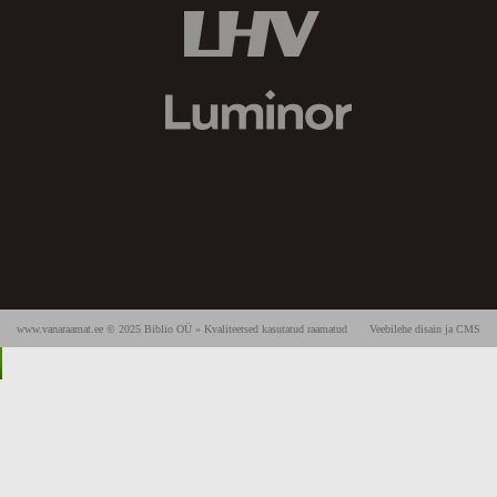
www.vanaraamat.ee © 2025 Biblio OÜ » Kvaliteetsed kasutatud raamatud
Veebilehe disain ja CMS