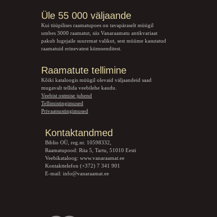
Üle 55 000 väljaande
Kui tüüpilises raamatupoes on tavapäraselt müügil
umbes 3000 raamatut, siis Vanaraamatu
antikvariaat
pakub lugejaile suuremat valikut, sest müüme kasutatud
raamatuid erinevatest kümnenditest.
Raamatute tellimine
Kõiki kataloogis müügil olevaid väljaandeid saad
mugavalt tellida veebilehe kaudu.
Veebist ostmise juhend
Tellimistingimused
Privaatsustingimused
Kontaktandmed
Biblio OÜ, reg.nr. 10598332,
Raamatupood: Riia 5, Tartu, 51010 Eesti
Veebikataloog:
www.vanaraamat.ee
Kontakttelefon (+372) 7 341 901
E-mail:
info@vanaraamat.ee