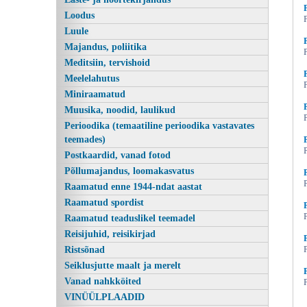
Loodus
Luule
Majandus, poliitika
Meditsiin, tervishoid
Meelelahutus
Miniraamatud
Muusika, noodid, laulikud
Perioodika (temaatiline perioodika vastavates
teemades)
Naistelehe nipiraamat 2009/19, Peatoimetaja
Postkaardid, vanad fotod
Põllumajandus, loomakasvatus
Raamatud enne 1944-ndat aastat
Raamatud spordist
Raamatud teaduslikel teemadel
Reisijuhid, reisikirjad
Ristsõnad
Seiklusjutte maalt ja merelt
Vanad nahkköited
VINÜÜLPLAADID