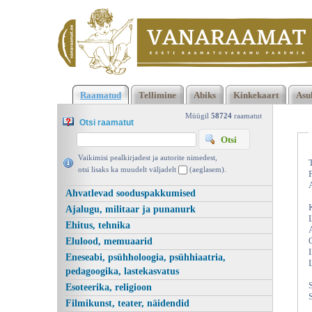
Klõpsa siia , et näha täielikku loendit!
Naistelehe nipiraamat
Raamatud
Tellimine
Abiks
Kinkekaart
Asu
2009/19, Peatoimetaja Signe Lahtein, Presshouse Kirjastus 20
vanaraamat. ee
Müügil
58724
raamatut
Otsi raamatut
Vaikimisi pealkirjadest ja autorite nimedest,
otsi lisaks ka muudelt väljadelt
(aeglasem).
Ahvatlevad sooduspakkumised
Ajalugu, militaar ja punanurk
Ehitus, tehnika
Elulood, memuaarid
Eneseabi, psühholoogia, psühhiaatria,
pedagoogika, lastekasvatus
Esoteerika, religioon
Filmikunst, teater, näidendid