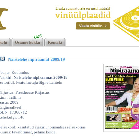
UUS
koht
Ostame kokku
Kontakt
09 |
Naistelehe nipiraamat 2009/19
Teema: Kodundus
Pealkiri:
Naistelehe nipiraamat 2009/19
Autor(id): Peatoimetaja Signe Lahtein
Kirjastus: Presshouse Kirjastus
Linn: Tallinn
Aasta: 2009
Originaalkeel:
ISBN: 17366712
Lehekülgi: 146
Seisukord: kasutatud ajakiri, normaalses seisukorras
Suurus: tavaformaat, pehme köide