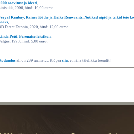
1000 soovitust ja ideed
,
Sinisukk, 2006, hind: 10,00 eurot
Feryal Kanbay, Rainer Köthe ja Heike Renwrantz, Nutikad nipid ja trikid teie k
heaks
,
RD Direct Estonia, 2020, hind: 12,00 eurot
Linda Petti, Perenaise leksikon
,
Valgus, 1993, hind: 5,00 eurot
Kodundus
all on 239 raamatut. Klõpsa
siia
, et näha täielikku loendit!