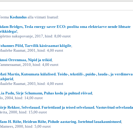
Teema
Kodundus
alla viimati lisatud:
Adam Bridges, Tesla energy saver ECO: poolita oma elektriarve nende lihtsate
trikkidega!
,
Spletno nakupovanje, 2017, hind: 8,00 eurot
Johannes Põld, Tarvilik käsiraamat kõigile
,
Maalehe Raamat, 2001, hind: 4,00 eurot
Anssi Orrenmaa, Nipid ja trikid
,
Tammeraamat, 2010, hind: 4,00 eurot
Mati Martin, Kutsumata külalised. Toidu-, tekstiili-, puidu-, lauda-, ja verdimev
kahjurid
,
Maalehe Raamat, 2003, hind: 4,00 eurot
Lia Padu, Sirje Schumann, Puhas kodu ja puhtad rõivad
,
Ilo, 2004, hind: 14,00 eurot
Sirje Rekkor, Selvelauad. Furšettlaud ja teised selvelauad. Vastuvõtud selvelaud
Avita, 2000, hind: 15,00 eurot
Hans H. Röhr, Heidrun Röhr, Pidude aastaring. Isetehtud lauakaunistused
,
Odamees, 2000, hind: 5,00 eurot