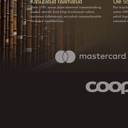
Kasutatud raamatud
Üle 5
Alates 1999. aastast järjest täienenud raamatukataloog
Kui tüüpili
sisaldab täna üht Eesti kõige hoolikamalt valitud,
umbes 3000
sisukaimat kollektsiooni, mis pakub raamatusõpradele
pakub luge
ehedaimat lugemisrõõmu.
raamatuid e