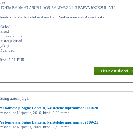
Sisu:
#T243# RAAMAT ASUB LAOS, SAADAVAL 1-3 PÄEVA JOOKSUL. VP2
Hendrik Sal-Salleri elukaaslane Berit Veiber armastab Aasia kööki.
Märksõnad:
naised
kodumajandus
naisteajakirjad
ajakirjad
nõuanded
Hind:
2,00 EUR
Lisan ostukorvi
Otsing autori järgi:
Peatoimetaja Signe Lahtein, Naistelehe nipiraamat 2010/20
,
Presshouse Kirjastus, 2010, hind: 2,00 eurot
Peatoimetaja Signe Lahtein, Naistelehe nipiraamat 2009/21
,
Presshouse Kirjastus, 2009, hind: 2,50 eurot