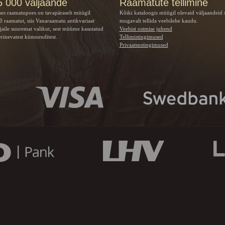
5 000 väljaande
Raamatute tellimine
ses raamatupoes on tavapäraselt müügil
Kõiki kataloogis müügil olevaid väljaandeid 
 raamatut, siis Vanaraamatu
antikvariaat
mugavalt tellida veebilehe kaudu.
jaile suuremat valikut, sest müüme kasutatud
Veebist ostmise juhend
rinevatest kümnenditest.
Tellimistingimused
Privaatsustingimused