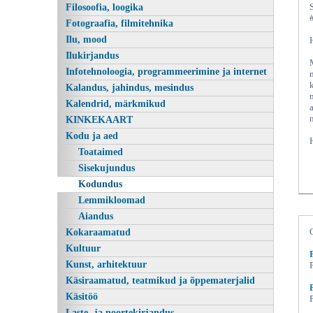
Filosoofia, loogika
Fotograafia, filmitehnika
Ilu, mood
Ilukirjandus
Infotehnoloogia, programmeerimine ja internet
Kalandus, jahindus, mesindus
Kalendrid, märkmikud
KINKEKAART
Kodu ja aed
Toataimed
Sisekujundus
Kodundus
Lemmikloomad
Aiandus
Kokaraamatud
Kultuur
Kunst, arhitektuur
Käsiraamatud, teatmikud ja õppematerjalid
Käsitöö
Laste- ja noortekirjandus