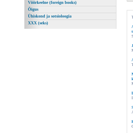
Võõrkeelne (foreign books)
Õigus
Ühiskond ja sotsioloogia
XXX (seks)