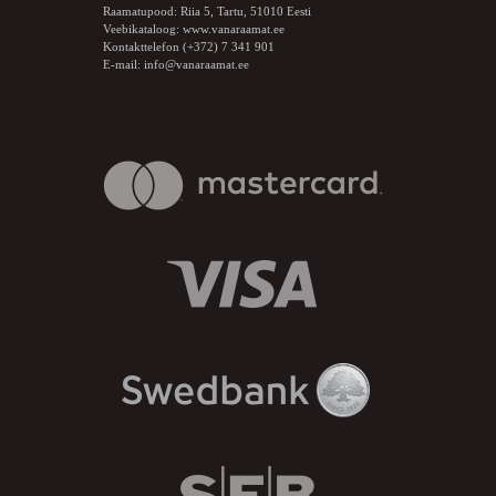
Raamatupood: Riia 5, Tartu, 51010 Eesti
Veebikataloog:
www.vanaraamat.ee
Kontakttelefon (+372) 7 341 901
E-mail:
info@vanaraamat.ee