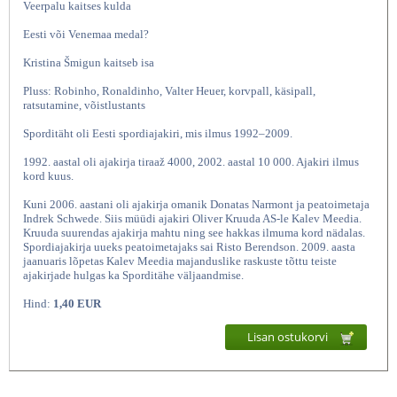
Veerpalu kaitses kulda
Eesti või Venemaa medal?
Kristina Šmigun kaitseb isa
Pluss: Robinho, Ronaldinho, Valter Heuer, korvpall, käsipall,
ratsutamine, võistlustants
Sporditäht oli Eesti spordiajakiri, mis ilmus 1992–2009.
1992. aastal oli ajakirja tiraaž 4000, 2002. aastal 10 000. Ajakiri ilmus
kord kuus.
Sporditäht Mai 2006, SK
Kuni 2006. aastani oli ajakirja omanik Donatas Narmont ja peatoimetaja
Indrek Schwede. Siis müüdi ajakiri Oliver Kruuda AS-le Kalev Meedia.
Kruuda suurendas ajakirja mahtu ning see hakkas ilmuma kord nädalas.
Spordiajakirja uueks peatoimetajaks sai Risto Berendson. 2009. aasta
jaanuaris lõpetas Kalev Meedia majanduslike raskuste tõttu teiste
ajakirjade hulgas ka Sporditähe väljaandmise.
Hind:
1,40 EUR
Lisan ostukorvi