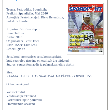
Teema: Perioodika: Sporditäht
Pealkiri:
Sporditäht. Mai 2006
Autor(id): Peatoimetajad: Risto Berendson,
Indrek Schwede
Kirjastus: SK Reval-Sport
Linn: Tallinn
Aasta: 2006
Originaalkeel: eesti keel
ISBN: ISSN: 14061244
Lehekülgi: 66
Seisukord: normaalses seisukorras ajakiri,
kuid sees olev ristsõna on osaliselt ära täidetud
Suurus: suures formaadis ja pehmekaaneline ajakiri
Sisu:
RAAMAT ASUB LAOS, SAADAVAL 1-3 PÄEVA JOOKSUL. 156
Olümpiamängud:
Vanusekordid
Võidukad perekonnad
Laskesuusatajate põrumine
Prominendid arvavad