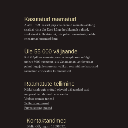
Kasutatud raamatud
Alates 1999. aastast järjest täienenud raamatukataloog
sisaldab täna üht Eesti kõige hoolikamalt valitud,
sisukaimat kollektsiooni, mis pakub raamatusõpradele
ehedaimat lugemisrõõmu.
Üle 55 000 väljaande
Kui tüüpilises raamatupoes on tavapäraselt müügil
umbes 3000 raamatut, siis Vanaraamatu
antikvariaat
pakub lugejaile suuremat valikut, sest müüme kasutatud
raamatuid erinevatest kümnenditest.
Raamatute tellimine
Kõiki kataloogis müügil olevaid väljaandeid saad
mugavalt tellida veebilehe kaudu.
Veebist ostmise juhend
Tellimistingimused
Privaatsustingimused
Kontaktandmed
Biblio OÜ, reg.nr. 10598332,