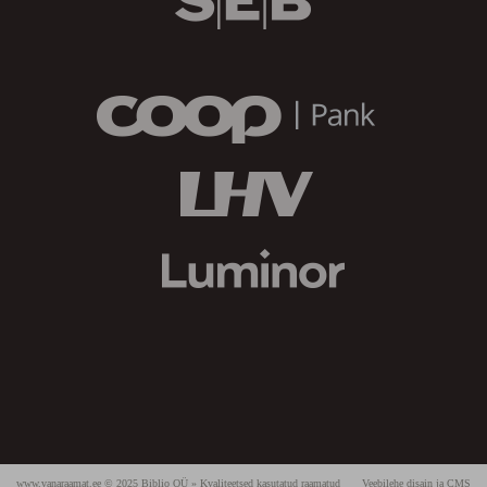
www.vanaraamat.ee © 2025 Biblio OÜ » Kvaliteetsed kasutatud raamatud
Veebilehe disain ja CMS