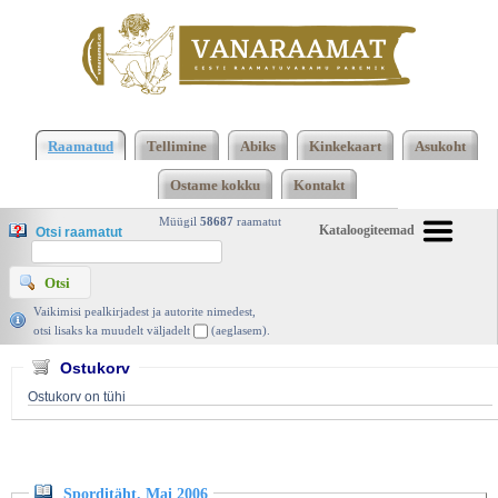
Klõpsa siia , et näha täielikku loendit!
Sporditäht.
Mai 2006, SK Reval-Sport 2006 | vanaraamat. ee
Raamatud
Tellimine
Abiks
Kinkekaart
Asukoht
Ostame kokku
Kontakt
Müügil
58687
raamatut
Kataloogiteemad
Otsi raamatut
Vaikimisi pealkirjadest ja autorite nimedest,
otsi lisaks ka muudelt väljadelt
(aeglasem).
Ostukorv
Ostukorv on tühi
Sporditäht. Mai 2006