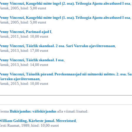
Penny Vincenzi, Kaugeltki mitte ingel (2. osa). Triloogia Ajastu ahvatlused I osa
,
Varrak, 2005, hind: 5,00 eurot
Penny Vincenzi, Kaugeltki mitte ingel (1. osa). Triloogia Ajastu ahvatlused I osa
,
Varrak, 2005, hind: 5,00 eurot
Penny Vincenzi, Parimad ajad I
,
Varrak, 2011, hind: 10,00 eurot
Penny Vincenzi, Täielik skandaal. 2 osa. Sari Varraku ajaviiteromaan
,
Varrak, 2013, hind: 17,00 eurot
Penny Vincenzi, Täielik skandaal. I osa
,
Varrak, 2013, hind: 14,00 eurot
Penny Vincenzi, Täiuslik pärand. Perekonnaasjad nii mitmeski mõttes. 2. osa. Sa
Varraku ajaviiteromaan
,
Varrak, 2015, hind: 10,00 eurot
Teema
Ilukirjandus: väliskirjandus
alla viimati lisatud:
William Golding, Kärbeste jumal. Mereristsed
,
Eesti Raamat, 1989, hind: 10,00 eurot