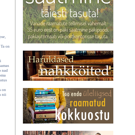
pse,
 Ta on
i
 samas
b nad
 oma
astus
s on
 nii