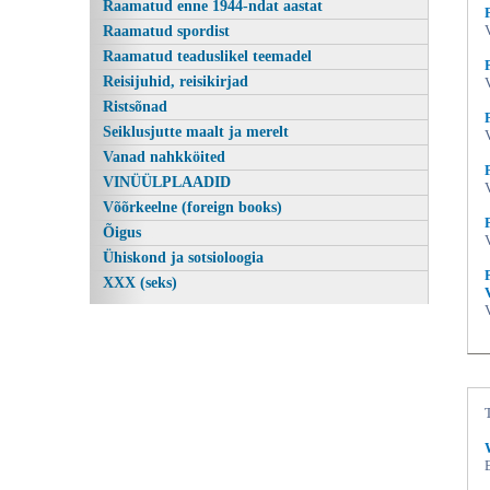
Raamatud enne 1944-ndat aastat
Raamatud spordist
Raamatud teaduslikel teemadel
Reisijuhid, reisikirjad
Ristsõnad
Seiklusjutte maalt ja merelt
Vanad nahkköited
VINÜÜLPLAADID
Võõrkeelne (foreign books)
Õigus
Ühiskond ja sotsioloogia
XXX (seks)