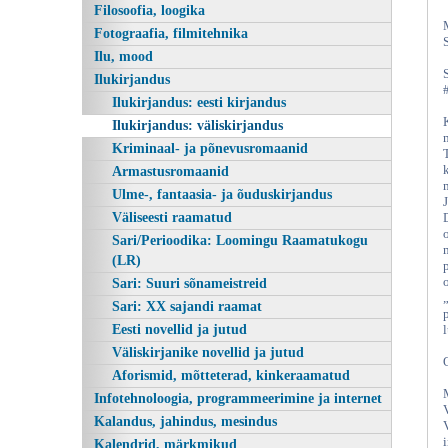
Filosoofia, loogika
Fotograafia, filmitehnika
Ilu, mood
Ilukirjandus
Ilukirjandus: eesti kirjandus
Ilukirjandus: väliskirjandus
Kriminaal- ja põnevusromaanid
Armastusromaanid
Ulme-, fantaasia- ja õuduskirjandus
Väliseesti raamatud
Sari/Perioodika: Loomingu Raamatukogu
(LR)
Sari: Suuri sõnameistreid
Sari: XX sajandi raamat
Eesti novellid ja jutud
Väliskirjanike novellid ja jutud
Aforismid, mõtteterad, kinkeraamatud
Infotehnoloogia, programmeerimine ja internet
Kalandus, jahindus, mesindus
Kalendrid, märkmikud