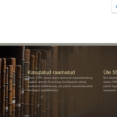
Kasutatud raamatud
Üle 5
Alates 1999. aastast järjest täienenud raamatukataloog
Kui tüüpili
sisaldab täna üht Eesti kõige hoolikamalt valitud,
umbes 3000
sisukaimat kollektsiooni, mis pakub raamatusõpradele
pakub luge
ehedaimat lugemisrõõmu.
raamatuid e