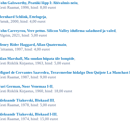
John Galsworthy, Peatüki lõpp I: Abivalmis neiu
,
Eesti Raamat, 1996, hind: 8,00 eurot
Bernhard Schlink, Ettelugeja
,
Varrak, 2000, hind: 4,00 eurot
John Carreyrou, Vere pettus. Silicon Valley idufirma saladused ja valed
,
Pilgrim, 2021, hind: 5,00 eurot
Henry Rider Haggard, Allan Quatermain
,
Tiritamm, 1997, hind: 4,00 eurot
Alan Marshall, Ma suudan hüpata üle lompide
,
Eesti Riiklik Kirjastus, 1963, hind: 5,00 eurot
Miguel de Cervantes Saavedra, Teravmeelne hidalgo Don Quijote La Manchast I
Eesti Raamat, 1987, hind: 9,00 eurot
Juri German, Noor Venemaa I-II
,
Eesti Riiklik Kirjastus, 1960, hind: 18,00 eurot
Aleksandr Tšakovski, Blokaad III
,
Eesti Raamat, 1978, hind: 5,00 eurot
Aleksandr Tšakovski, Blokaad I-III
,
Eesti Raamat, 1974, hind: 15,00 eurot