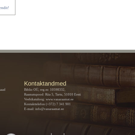
endit!
Kontaktandmed
saad
Biblio OÜ, reg.nr. 10598332,
Raamatupood: Riia 5, Tartu, 51010 Eesti
Veebikataloog:
www.vanaraamat.ee
Kontakttelefon (+372) 7 341 901
E-mail:
info@vanaraamat.ee