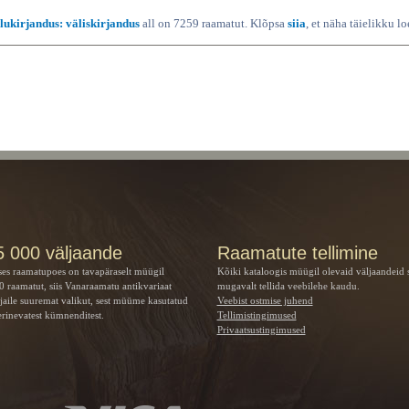
Ilukirjandus: väliskirjandus
all on 7259 raamatut. Klõpsa
siia
, et näha täielikku lo
5 000 väljaande
Raamatute tellimine
ses raamatupoes on tavapäraselt müügil
Kõiki kataloogis müügil olevaid väljaandeid 
 raamatut, siis Vanaraamatu
antikvariaat
mugavalt tellida veebilehe kaudu.
jaile suuremat valikut, sest müüme kasutatud
Veebist ostmise juhend
rinevatest kümnenditest.
Tellimistingimused
Privaatsustingimused