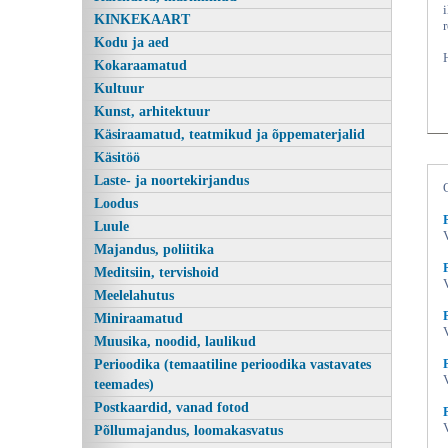
KINKEKAART
Kodu ja aed
Kokaraamatud
Kultuur
Kunst, arhitektuur
Käsiraamatud, teatmikud ja õppematerjalid
Käsitöö
Laste- ja noortekirjandus
Loodus
Usalduse küsimus, Penny Vincenzi,
Luule
Majandus, poliitika
Meditsiin, tervishoid
Meelelahutus
Miniraamatud
Muusika, noodid, laulikud
Perioodika (temaatiline perioodika vastavates
teemades)
Postkaardid, vanad fotod
Põllumajandus, loomakasvatus