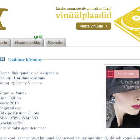
UUS
ny
koht
Ostame kokku
Kontakt
Usalduse küsimus
Teema: Ilukirjandus: väliskirjandus
Pealkiri:
Usalduse küsimus
Autor(id): Penny Vincenzi
Kirjastus: Varrak
Linn: Tallinn
Aasta: 2019
Originaalkeel:
Tõlkija: Kristina Uluots
ISBN: 9789985346563
Lehekülgi: 568
Sari: Varraku ajaviiteromaan
Seisukord: kaaned pisut kulunud, leheservad natuke määrdunud, üldiselt korralik r