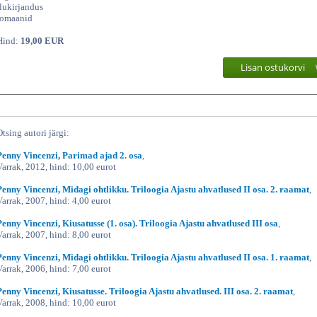
ilukirjandus
romaanid
Hind:
19,00 EUR
Lisan ostukorvi
Otsing autori järgi:
Penny Vincenzi, Parimad ajad 2. osa
,
Varrak, 2012, hind: 10,00 eurot
Penny Vincenzi, Midagi ohtlikku. Triloogia Ajastu ahvatlused II osa. 2. raamat
,
Varrak, 2007, hind: 4,00 eurot
Penny Vincenzi, Kiusatusse (1. osa). Triloogia Ajastu ahvatlused III osa
,
Varrak, 2007, hind: 8,00 eurot
Penny Vincenzi, Midagi ohtlikku. Triloogia Ajastu ahvatlused II osa. 1. raamat
,
Varrak, 2006, hind: 7,00 eurot
Penny Vincenzi, Kiusatusse. Triloogia Ajastu ahvatlused. III osa. 2. raamat
,
Varrak, 2008, hind: 10,00 eurot