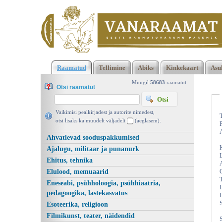
Klõpsa siia , et näha täielikku loendit!
Usalduse küsimus, Pen
Raamatud
Tellimine
Abiks
Kinkekaart
Asu
Vincenzi, Varrak 2019 | vanaraamat. ee
Müügil
58683
raamatut
Otsi raamatut
Vaikimisi pealkirjadest ja autorite nimedest,
otsi lisaks ka muudelt väljadelt
(aeglasem).
Ahvatlevad sooduspakkumised
Ajalugu, militaar ja punanurk
Ehitus, tehnika
Elulood, memuaarid
Eneseabi, psühholoogia, psühhiaatria,
pedagoogika, lastekasvatus
Esoteerika, religioon
Filmikunst, teater, näidendid