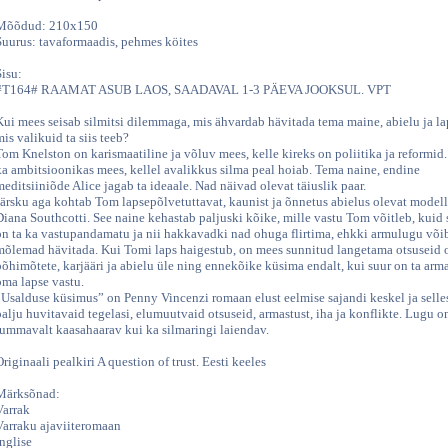
Mõõdud: 210x150
Suurus: tavaformaadis, pehmes köites
Sisu:
#T164# RAAMAT ASUB LAOS, SAADAVAL 1-3 PÄEVA JOOKSUL. VPT
Kui mees seisab silmitsi dilemmaga, mis ähvardab hävitada tema maine, abielu ja la
mis valikuid ta siis teeb?
Tom Knelston on karismaatiline ja võluv mees, kelle kireks on poliitika ja reformid.
ka ambitsioonikas mees, kellel avalikkus silma peal hoiab. Tema naine, endine
meditsiiniõde Alice jagab ta ideaale. Nad näivad olevat täiuslik paar.
Järsku aga kohtab Tom lapsepõlvetuttavat, kaunist ja õnnetus abielus olevat modell
Diana Southcotti. See naine kehastab paljuski kõike, mille vastu Tom võitleb, kuid
on ta ka vastupandamatu ja nii hakkavadki nad ohuga flirtima, ehkki armulugu või
mõlemad hävitada. Kui Tomi laps haigestub, on mees sunnitud langetama otsuseid
põhimõtete, karjääri ja abielu üle ning ennekõike küsima endalt, kui suur on ta arm
oma lapse vastu.
„Usalduse küsimus” on Penny Vincenzi romaan elust eelmise sajandi keskel ja selle
palju huvitavaid tegelasi, elumuutvaid otsuseid, armastust, iha ja konflikte. Lugu on
lummavalt kaasahaarav kui ka silmaringi laiendav.
Originaali pealkiri A question of trust. Eesti keeles
Märksõnad:
Varrak
Varraku ajaviiteromaan
inglise