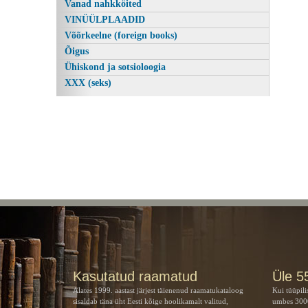
Vanad nahkköited
VINÜÜLPLAADID
Võõrkeelne (foreign books)
Õigus
Ühiskond ja sotsioloogia
XXX (seks)
Kasutatud raamatud
Üle 5
Alates 1999. aastast järjest täienenud raamatukataloog
Kui tüüpili
sisaldab täna üht Eesti kõige hoolikamalt valitud,
umbes 3000