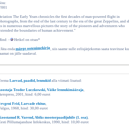
Sisu:
Y001
Aviation The Early Years chronicles the first decades of man-powered flight in
photographs, from the end of the last century to the era of the great Zeppelins, and 
us in numerous marvellous pictures the story of the pioneers and adventurers who
extended the boundaries of human achievement."
Hind: -
Hetkel on otsas*
*Jäta enda
märge ootenimekirja
, siis saame sulle eelisjärjekorras saata teavituse ku
raamat on jälle saadaval.
Teema
Laevad, paadid, lennukid
alla viimati lisatud:
koostaja Teodor Luczkowski, Väike lennukimääraja
,
Aeropress, 2001, hind: 6,00 eurot
Jevgeni Frid, Laevade ehitus
,
Valgus, 1968, hind: 30,00 eurot
Koostanud R. Varend, Abiks mootorpaadijuhile (1. osa)
,
Eesti Põllumajanduse Infokeskus, 1990, hind: 10,00 eurot