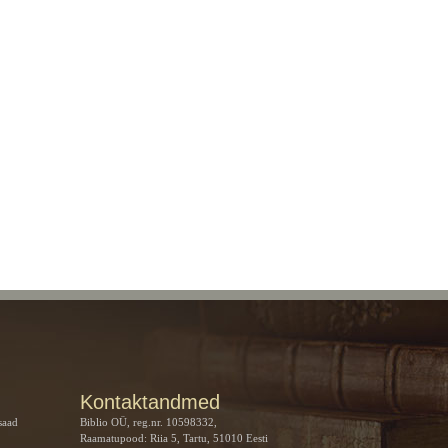
Kontaktandmed
saad
Biblio OÜ, reg.nr. 10598332,
Raamatupood: Riia 5, Tartu, 51010 Eesti