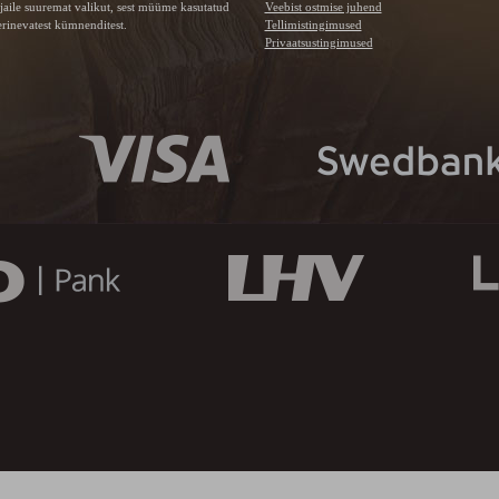
jaile suuremat valikut, sest müüme kasutatud
Veebist ostmise juhend
rinevatest kümnenditest.
Tellimistingimused
Privaatsustingimused