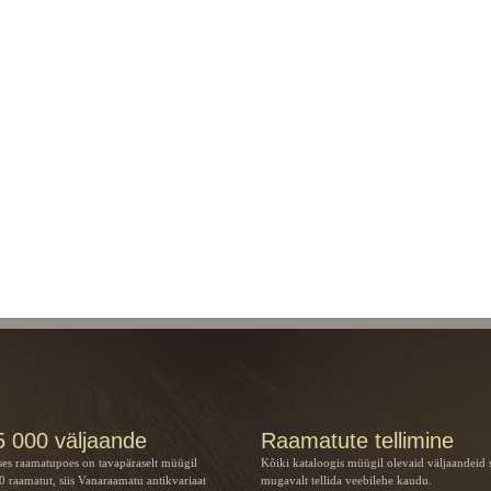
5 000 väljaande
Raamatute tellimine
ses raamatupoes on tavapäraselt müügil
Kõiki kataloogis müügil olevaid väljaandeid 
 raamatut, siis Vanaraamatu
antikvariaat
mugavalt tellida veebilehe kaudu.