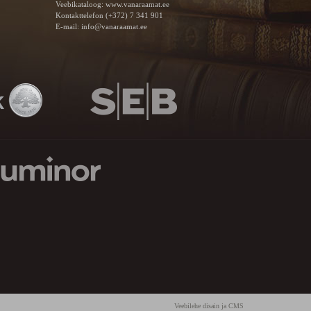
Veebikataloog:
www.vanaraamat.ee
Kontakttelefon (+372) 7 341 901
E-mail:
info@vanaraamat.ee
Veebilehe disain ja CMS