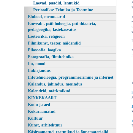
Laevad, paadid, lennukid
Perioodika: Tehnika ja Tootmine
Elulood, memuaarid
Eneseabi, psühholoogia, psühhiaatria,
pedagoogika, lastekasvatus
Esoteerika, religioon
Filmikunst, teater, näidendid
Filosoofia, loogika
Fotograafia, filmitehnika
Ilu, mood
Ilukirjandus
Infotehnoloogia, programmeerimine ja internet
Kalandus, jahindus, mesindus
Kalendrid, märkmikud
KINKEKAART
Kodu ja aed
Kokaraamatud
Kultuur
Kunst, arhitektuur
Käsiraamatud, teatmikud ja õppematerjalid