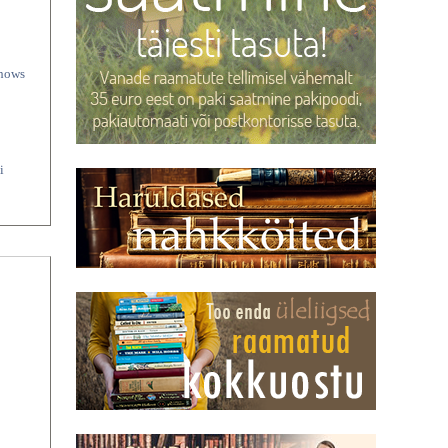
shows
i