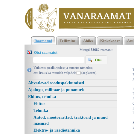
Klõpsa siia , et näha täielikku loendit!
Aviation: The Early Year
Raamatud
Tellimine
Abiks
Kinkekaart
Asu
Peter Almond, H F Ullmann 2011 | vanaraamat. ee
Müügil
58682
raamatut
Otsi raamatut
Vaikimisi pealkirjadest ja autorite nimedest,
otsi lisaks ka muudelt väljadelt
(aeglasem).
Ahvatlevad sooduspakkumised
Ajalugu, militaar ja punanurk
Ehitus, tehnika
Ehitus
Tehnika
Autod, mootorrattad, traktorid ja muud
masinad
Elektro- ja raadiotehnika