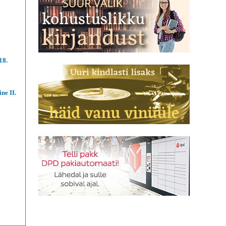
18.
ne II.
!