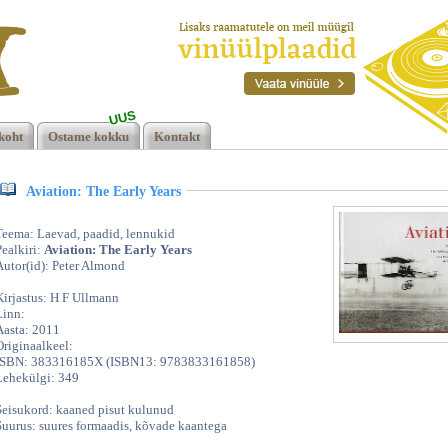
UUS
s,
koht
Ostame kokku
Kontakt
Aviation: The Early Years
Teema: Laevad, paadid, lennukid
Pealkiri:
Aviation: The Early Years
Autor(id): Peter Almond
Kirjastus: H F Ullmann
Linn:
Aasta: 2011
Originaalkeel:
ISBN: 383316185X (ISBN13: 9783833161858)
Lehekülgi: 349
Seisukord: kaaned pisut kulunud
Suurus: suures formaadis, kõvade kaantega