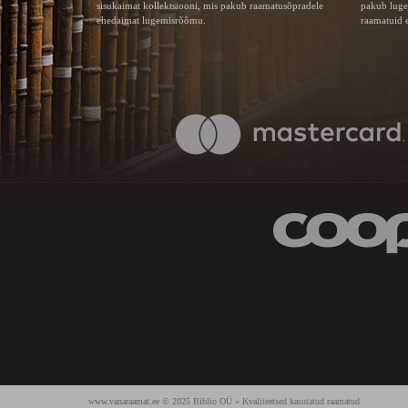
sisukaimat kollektsiooni, mis pakub raamatusõpradele
pakub luge
ehedaimat lugemisrõõmu.
raamatuid e
www.vanaraamat.ee © 2025 Biblio OÜ » Kvaliteetsed kasutatud raamatud