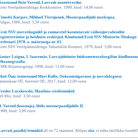
Koostanud Rein Varend, Laevade manööverdus
,
Eesti Vetelpäästeühingu Keskkomitee, 1990, hind: 14,00 eurot
Timofei Kurjaev, Mihhail Tšernjonok, Mootorpaadijuhi meelespea
,
Valgus, 1980, hind: 5,50 eurot
Eesti NSV siseveekogudel ja rannavetel kasutatavate väikeujuvvahendite
registreerimise ja hoidmise eeskirjad. Kinnitatud Eesti NSV Ministrite Nõukogu 
veebruari 1970. a. määrusega nr. 63
,
Eesti NSV Vetelpäästeühingu Vabariiklik Komitee, 1979, hind: 5,00 eurot
Kustav Laigna, I. Saaremäe, Laevajuhtimise hüdrometeoroloogiline kindlustami
Okeanograafia
,
EMK Kirjastusgrupp, 1996, hind: 11,00 eurot
Mati Õun; toimetanud Märt Kullo, Ookeanisügavusse ja taevakõrgusse
,
Ammukaar OÜ, Sentinel OÜ, 2017, hind: 12,00 eurot
Teodor Luczkowski, Maailma reisilennukid
,
AS Mix, hind: 3,50 eurot
R. Varend (koostaja), Abiks mootorpaadijuhile II
,
1989, hind: 5,00 eurot
Laevad, paadid, lennukid
all on 72 raamatut. Klõpsa
siia
, et näha täielikku loendit