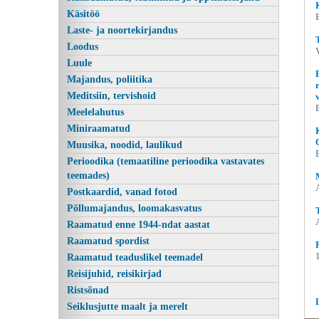
Käsitöö
Laste- ja noortekirjandus
Loodus
Luule
Majandus, poliitika
Meditsiin, tervishoid
Meelelahutus
Miniraamatud
Muusika, noodid, laulikud
Aviation: The Early Years,
Perioodika (temaatiline perioodika vastavates
teemades)
Postkaardid, vanad fotod
Põllumajandus, loomakasvatus
Raamatud enne 1944-ndat aastat
Raamatud spordist
Raamatud teaduslikel teemadel
Reisijuhid, reisikirjad
Ristsõnad
Seiklusjutte maalt ja merelt