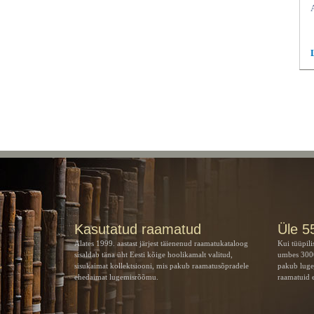
Kasutatud raamatud
Üle 5
Alates 1999. aastast järjest täienenud raamatukataloog
Kui tüüpili
sisaldab täna üht Eesti kõige hoolikamalt valitud,
umbes 3000
sisukaimat kollektsiooni, mis pakub raamatusõpradele
pakub luge
ehedaimat lugemisrõõmu.
raamatuid e