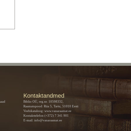
!
Kontaktandmed
saad
Biblio OÜ, reg.nr. 10598332,
Raamatupood: Riia 5, Tartu, 51010 Eesti
Veebikataloog:
www.vanaraamat.ee
Kontakttelefon (+372) 7 341 901
E-mail:
info@vanaraamat.ee