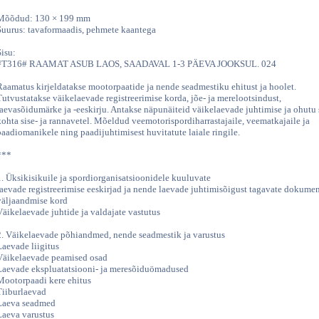
Mõõdud: 130 × 199 mm
Suurus: tavaformaadis, pehmete kaantega
Sisu:
#T316# RAAMAT ASUB LAOS, SAADAVAL 1-3 PÄEVA JOOKSUL. 024
Raamatus kirjeldatakse mootorpaatide ja nende seadmestiku ehitust ja hoolet.
Tutvustatakse väikelaevade registreerimise korda, jõe- ja merelootsindust,
laevasõidumärke ja -eeskirju. Antakse näpunäiteid väikelaevade juhtimise ja ohutu
kohta sise- ja rannavetel. Mõeldud veemotorispordiharrastajaile, veematkajaile ja
paadiomanikele ning paadijuhtimisest huvitatute laiale ringile.
***
1. Üksikisikuile ja spordiorganisatsioonidele kuuluvate
laevade registreerimise eeskirjad ja nende laevade juhtimisõigust tagavate dokume
väljaandmise kord
Väikelaevade juhtide ja valdajate vastutus
2. Väikelaevade põhiandmed, nende seadmestik ja varustus
Laevade liigitus
Väikelaevade peamised osad
Laevade ekspluatatsiooni- ja meresõiduömadused
Mootorpaadi kere ehitus
Tiiburlaevad
Laeva seadmed
Laeva varustus