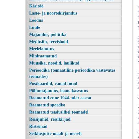
Käsitöö
Laste- ja noortekirjandus
Loodus
Luule
Majandus, poliitika
Meditsiin, tervishoid
Meelelahutus
Miniraamatud
Muusika, noodid, laulikud
Mootorpaadijuhi meelespea, Valgus 1980
Perioodika (temaatiline perioodika vastavates
teemades)
Postkaardid, vanad fotod
Põllumajandus, loomakasvatus
Raamatud enne 1944-ndat aastat
Raamatud spordist
Raamatud teaduslikel teemadel
Reisijuhid, reisikirjad
Ristsõnad
Seiklusjutte maalt ja merelt