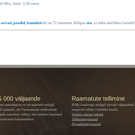
AS Mix, hind: 3,50 eurot
Laevad, paadid, lennukid
all on 72 raamatut. Klõpsa
siia
, et näha täielikku loendit
5 000 väljaande
Raamatute tellimine
ses raamatupoes on tavapäraselt müügil
Kõiki kataloogis müügil olevaid väljaandeid 
 raamatut, siis Vanaraamatu
antikvariaat
mugavalt tellida veebilehe kaudu.
jaile suuremat valikut, sest müüme kasutatud
Veebist ostmise juhend
rinevatest kümnenditest.
Tellimistingimused
Privaatsustingimused