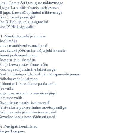
I jagu. Laevasõit igasuguse nähtavusega
II jagu. Laevasõit üksteise nähtavuses
III jagu. Laevasõit piiratud nähtavusega
Osa C. Tuled ja märgid
Osa D. Heli- ja valgussignaalid
Lisa IV. Hädasignaalid
11. Mootorlaevade juhtimine
Rooli mõju
Laeva manööverdusomadused
Laevakruvi pöörlemise mõju juhitavusele
Kreeni ja diferendi mõju
Hoovuse ja tuule mõju
Vee ja laeva vastastikune mõju
Mootorpaadi juhtimine lainetusega
Paadi juhtimine sildade all ja ületusparvede juures
Väikelaevade lüüsimine
Sildumine liikuva laeva parda aarde
Tee valik
Sügavuse määramine veepinna järgi
Laevatee valik
Öise orienteerumise iseärasused
Teiste aluste pukseerimine mootorpaadiga
Tiiburlaevade juhtimise iseärasused
Kevadise ja sügisese sõidu erisused
12. Navigatsiooniriistad
Magnetkompass