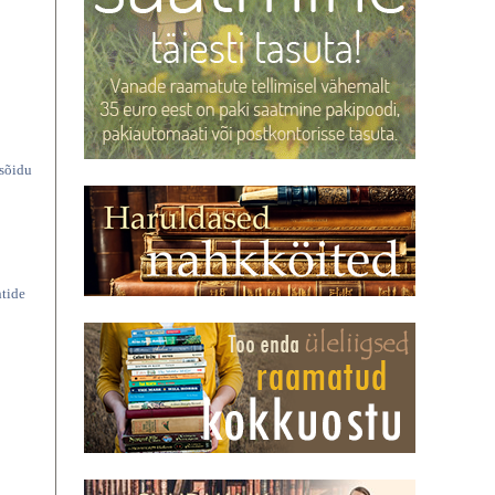
 sõidu
ntide