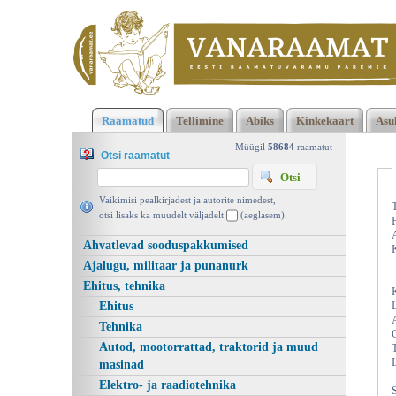
Klõpsa siia , et näha täielikku loendit!
Mootorpaadijuhi meelesp
Raamatud
Tellimine
Abiks
Kinkekaart
Asu
Valgus 1980 | vanaraamat. ee
Müügil
58684
raamatut
Otsi raamatut
Vaikimisi pealkirjadest ja autorite nimedest,
otsi lisaks ka muudelt väljadelt
(aeglasem).
Ahvatlevad sooduspakkumised
Ajalugu, militaar ja punanurk
Ehitus, tehnika
Ehitus
Tehnika
Autod, mootorrattad, traktorid ja muud
masinad
Elektro- ja raadiotehnika