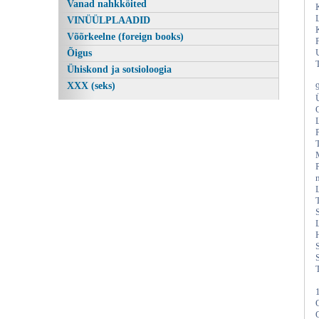
Vanad nahkköited
VINÜÜLPLAADID
Võõrkeelne (foreign books)
Õigus
Ühiskond ja sotsioloogia
XXX (seks)