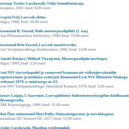
koostaja Teodor Luczkowski, Väike lennukimääraja
,
Aeropress, 2001, hind: 6,00 eurot
Jevgeni Frid, Laevade ehitus
,
Valgus, 1968, hind: 30,00 eurot
Koostanud R. Varend, Abiks mootorpaadijuhile (1. osa)
,
Eesti Põllumajanduse Infokeskus, 1990, hind: 10,00 eurot
Koostanud Rein Varend, Laevade manööverdus
,
Eesti Vetelpäästeühingu Keskkomitee, 1990, hind: 14,00 eurot
Timofei Kurjaev, Mihhail Tšernjonok, Mootorpaadijuhi meelespea
,
Valgus, 1980, hind: 5,50 eurot
Eesti NSV siseveekogudel ja rannavetel kasutatavate väikeujuvvahendite
registreerimise ja hoidmise eeskirjad. Kinnitatud Eesti NSV Ministrite Nõukogu 
veebruari 1970. a. määrusega nr. 63
,
Eesti NSV Vetelpäästeühingu Vabariiklik Komitee, 1979, hind: 5,00 eurot
Kustav Laigna, I. Saaremäe, Laevajuhtimise hüdrometeoroloogiline kindlustami
Okeanograafia
,
EMK Kirjastusgrupp, 1996, hind: 11,00 eurot
Mati Õun; toimetanud Märt Kullo, Ookeanisügavusse ja taevakõrgusse
,
Ammukaar OÜ, Sentinel OÜ, 2017, hind: 12,00 eurot
Teodor Luczkowski, Maailma reisilennukid
,