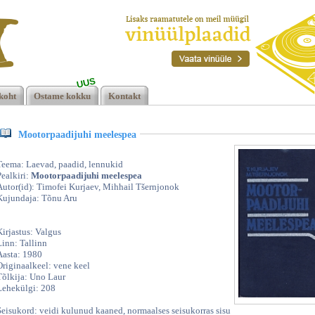
UUS
ea,
koht
Ostame kokku
Kontakt
Mootorpaadijuhi meelespea
Teema: Laevad, paadid, lennukid
Pealkiri:
Mootorpaadijuhi meelespea
Autor(id): Timofei Kurjaev, Mihhail Tšernjonok
Kujundaja: Tõnu Aru
Kirjastus: Valgus
Linn: Tallinn
Aasta: 1980
Originaalkeel: vene keel
Tõlkija: Uno Laur
Lehekülgi: 208
Seisukord: veidi kulunud kaaned, normaalses seisukorras sisu