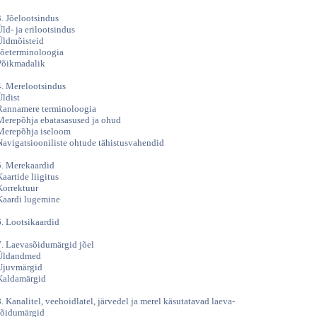
3. Jõelootsindus
Üld- ja erilootsindus
Üldmõisteid
Jõeterminoloogia
Põikmadalik
4. Merelootsindus
Üldist
Rannamere terminoloogia
Merepõhja ebatasasused ja ohud
Merepõhja iseloom
Navigatsiooniliste ohtude tähistusvahendid
5. Merekaardid
Kaartide liigitus
Korrektuur
Kaardi lugemine
6. Lootsikaardid
7. Laevasõidumärgid jõel
Üldandmed
Ujuvmärgid
Kaldamärgid
8. Kanalitel, veehoidlatel, järvedel ja merel käsutatavad laeva-
sõidumärgid