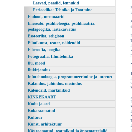
Laevad, paadid, lennukid
Perioodika: Tehnika ja Tootmine
Elulood, memuaarid
Eneseabi, psühholoogia, psühhiaatria,
pedagoogika, lastekasvatus
Esoteerika, religioon
Filmikunst, teater, näidendid
Filosoofia, loogika
Fotograafia, filmitehnika
Ilu, mood
Ilukirjandus
Infotehnoloogia, programmeerimine ja internet
Kalandus, jahindus, mesindus
Kalendrid, märkmikud
KINKEKAART
Kodu ja aed
Kokaraamatud
Kultuur
Kunst, arhitektuur
Käsiraamatud, teatmikud ja õppematerjalid