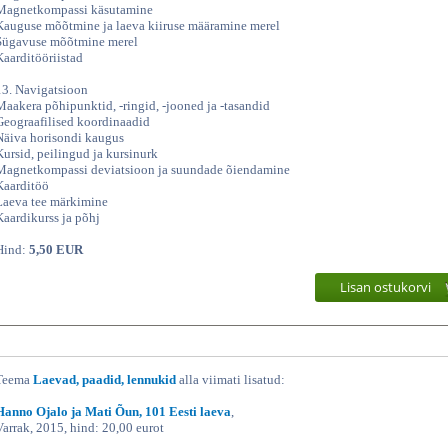
Magnetkompassi käsutamine
Kauguse mõõtmine ja laeva kiiruse määramine merel
Sügavuse mõõtmine merel
Kaarditööriistad
13. Navigatsioon
Maakera põhipunktid, -ringid, -jooned ja -tasandid
Geograafilised koordinaadid
Näiva horisondi kaugus
Kursid, peilingud ja kursinurk
Magnetkompassi deviatsioon ja suundade õiendamine
Kaarditöö
Laeva tee märkimine
Kaardikurss ja põhj
Hind:
5,50 EUR
Lisan ostukorvi
Teema
Laevad, paadid, lennukid
alla viimati lisatud:
Hanno Ojalo ja Mati Õun, 101 Eesti laeva
,
Varrak, 2015, hind: 20,00 eurot