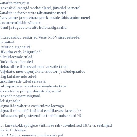
Kanalite märgistus
Laevasõidumärgid veehoidlatel, järvedel ja merel
Kanalite ja faarvaatrite tähistamine merel
Faarvaatrite ja soovitatavate kursside tähistamine merel
Uus meremärkide süsteem
Tormi ja tugevate tuulte hoiatussignaalid
9. Laevasõidu eeskirjad Vene NFSV siseveeteedel
Üldsätted
Optilised signaalid
Liikurlaevade käigutuled
Puksiirlaevade tuled
Tõukurlaevade tuled
Mehaanilise liikurseadmeta laevade tuled
Purjekate, mootorpurjekate, mootor- ja sõudepaatide
ning kalalaevade tuled
Liikurlaevade tuled seisuajal
Tõkkeparvede ja metsaveoseadmete tuled
Süvendite ja põhjapuhastite signaalid
Laevade peatamissignaal
Helisignaalid
Signaalide vahetus vastutuleva laevaga
Signaalimine möödasõidul eesliikuvast laevast 78
Töötavatest põhjasüvenditest möödumise kord 79
10. Laevakokkupõrgete vältimrse rahvusvahelised 1972. a. eeskirjad
Osa A. Üldsätte-i
Osa B. Sõidu- manööverdamiseeskirjad