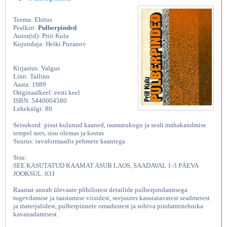
Teema: Ehitus
Pealkiri:
Pulberpinded
Autor(id): Priit Kulu
Kujundaja: Heiki Puzanov
Kirjastus: Valgus
Linn: Tallinn
Aasta: 1989
Originaalkeel: eesti keel
ISBN: 5440004580
Lehekülgi: 80
Seisukord: pisut kulunud kaaned, raamatukogu ja sealt mahakandmise
tempel sees, sisu olemas ja korras
Suurus: tavaformaadis pehmete kaantega
Sisu:
SEE KASUTATUD RAAMAT ASUB LAOS, SAADAVAL 1-3 PÄEVA
JOOKSUL. 031
Raamat annab ülevaate põhilistest detailide pulberpindamisega
tugevdamise ja taastamise viisidest, seejuures kasutatavatest seadmetest
ja materjalidest, pulberpinnete omadustest ja sobiva pindamistehnika
kavanadamisest.