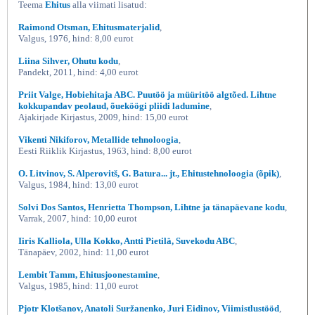
Teema
Ehitus
alla viimati lisatud:
Raimond Otsman, Ehitusmaterjalid
,
Valgus, 1976, hind: 8,00 eurot
Liina Sihver, Ohutu kodu
,
Pandekt, 2011, hind: 4,00 eurot
Priit Valge, Hobiehitaja ABC. Puutöö ja müüritöö algtõed. Lihtne
kokkupandav peolaud, õueköögi pliidi ladumine
,
Ajakirjade Kirjastus, 2009, hind: 15,00 eurot
Vikenti Nikiforov, Metallide tehnoloogia
,
Eesti Riiklik Kirjastus, 1963, hind: 8,00 eurot
O. Litvinov, S. Alperovitš, G. Batura... jt., Ehitustehnoloogia (õpik)
,
Valgus, 1984, hind: 13,00 eurot
Solvi Dos Santos, Henrietta Thompson, Lihtne ja tänapäevane kodu
,
Varrak, 2007, hind: 10,00 eurot
Iiris Kalliola, Ulla Kokko, Antti Pietilä, Suvekodu ABC
,
Tänapäev, 2002, hind: 11,00 eurot
Lembit Tamm, Ehitusjoonestamine
,
Valgus, 1985, hind: 11,00 eurot
Pjotr Klotšanov, Anatoli Suržanenko, Juri Eidinov, Viimistlustööd
,