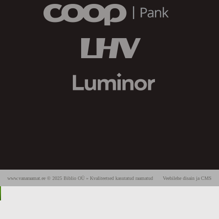
www.vanaraamat.ee © 2025 Biblio OÜ » Kvaliteetsed kasutatud raamatud
Veebilehe disain ja CMS