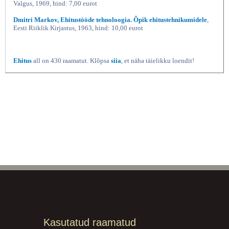
Valgus, 1969, hind: 7,00 eurot
Dmitri Markov, Ehitustööde tehnoloogia. Õpik ehitustehnikumidele
,
Eesti Riiklik Kirjastus, 1963, hind: 10,00 eurot
Ehitus
all on 430 raamatut. Klõpsa
siia
, et näha täielikku loendit!
Kasutatud raamatud