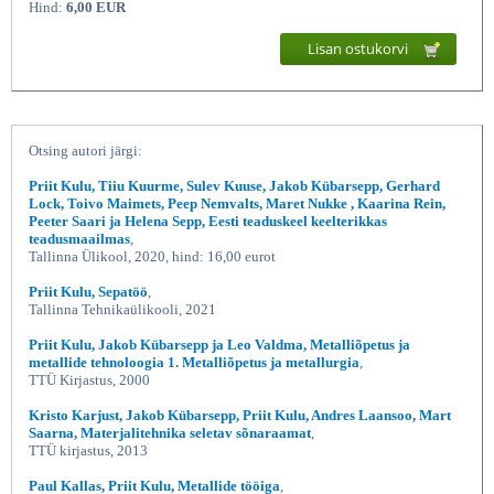
Hind:
6,00 EUR
Lisan ostukorvi
Otsing autori järgi:
Priit Kulu, Tiiu Kuurme, Sulev Kuuse, Jakob Kübarsepp, Gerhard
Lock, Toivo Maimets, Peep Nemvalts, Maret Nukke , Kaarina Rein,
Peeter Saari ja Helena Sepp, Eesti teaduskeel keelterikkas
Pulberpinded, Priit Kulu, Valgus
teadusmaailmas
,
Tallinna Ülikool, 2020, hind: 16,00 eurot
Priit Kulu, Sepatöö
,
Tallinna Tehnikaülikooli, 2021
Priit Kulu, Jakob Kübarsepp ja Leo Valdma, Metalliõpetus ja
metallide tehnoloogia 1. Metalliõpetus ja metallurgia
,
TTÜ Kirjastus, 2000
Kristo Karjust, Jakob Kübarsepp, Priit Kulu, Andres Laansoo, Mart
Saarna, Materjalitehnika seletav sõnaraamat
,
TTÜ kirjastus, 2013
Paul Kallas, Priit Kulu, Metallide tööiga
,