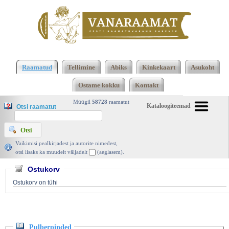
Klõpsa siia , et näha täielikku loendit!
Pulberpinded,
Priit Kulu, Valgus 1989 | vanaraamat. ee
Raamatud
Tellimine
Abiks
Kinkekaart
Asukoht
Ostame kokku
Kontakt
Müügil
58728
raamatut
Kataloogiteemad
Otsi raamatut
Vaikimisi pealkirjadest ja autorite nimedest,
otsi lisaks ka muudelt väljadelt
(aeglasem).
Ostukorv
Ostukorv on tühi
Pulberpinded