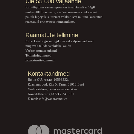
Üle 55 000 väljaande
Kui tüüpilises raamatupoes on tavapäraselt müügil
umbes 3000 raamatut, siis Vanaraamatu
antikvariaat
pakub lugejaile suuremat valikut, sest müüme kasutatud
raamatuid erinevatest kümnenditest.
Raamatute tellimine
Kõiki kataloogis müügil olevaid väljaandeid saad
mugavalt tellida veebilehe kaudu.
Veebist ostmise juhend
Tellimistingimused
Privaatsustingimused
Kontaktandmed
Biblio OÜ, reg.nr. 10598332,
Raamatupood: Riia 5, Tartu, 51010 Eesti
Veebikataloog:
www.vanaraamat.ee
Kontakttelefon (+372) 7 341 901
E-mail:
info@vanaraamat.ee