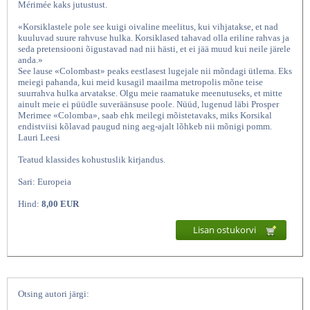
Mérimée kaks jutustust.
«Korsiklastele pole see kuigi oivaline meelitus, kui vihjatakse, et nad
kuuluvad suure rahvuse hulka. Korsiklased tahavad olla eriline rahvas ja
seda pretensiooni õigustavad nad nii hästi, et ei jää muud kui neile järele
anda.»
See lause «Colombast» peaks eestlasest lugejale nii mõndagi ütlema. Eks
meiegi pahanda, kui meid kusagil maailma metropolis mõne teise
suurrahva hulka arvatakse. Olgu meie raamatuke meenutuseks, et mitte
ainult meie ei püüdle suveräänsuse poole. Nüüd, lugenud läbi Prosper
Merimee «Colomba», saab ehk meilegi mõistetavaks, miks Korsikal
endistviisi kõlavad paugud ning aeg-ajalt lõhkeb nii mõnigi pomm.
Lauri Leesi
Colomba Carmen Europeia sari,
Teatud klassides kohustuslik kirjandus.
Sari: Europeia
Hind:
8,00 EUR
Lisan ostukorvi
Otsing autori järgi: