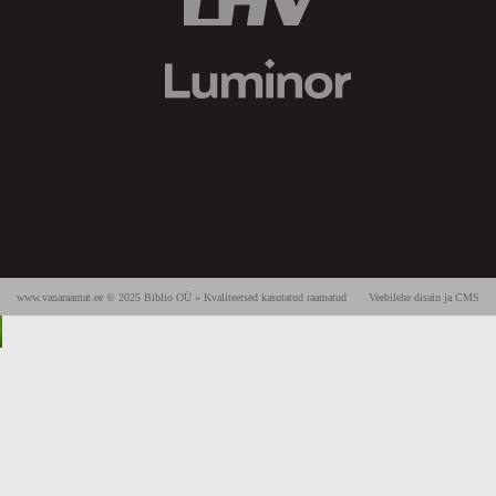
www.vanaraamat.ee © 2025 Biblio OÜ » Kvaliteetsed kasutatud raamatud
Veebilehe disain ja CMS