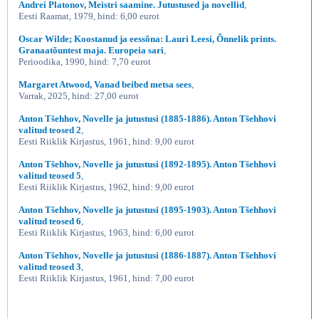
Andrei Platonov, Meistri saamine. Jutustused ja novellid
,
Eesti Raamat, 1979, hind: 6,00 eurot
Oscar Wilde; Koostanud ja eessõna: Lauri Leesi, Õnnelik prints.
Granaatõuntest maja. Europeia sari
,
Perioodika, 1990, hind: 7,70 eurot
Margaret Atwood, Vanad beibed metsa sees
,
Varrak, 2025, hind: 27,00 eurot
Anton Tšehhov, Novelle ja jutustusi (1885-1886). Anton Tšehhovi
valitud teosed 2
,
Eesti Riiklik Kirjastus, 1961, hind: 9,00 eurot
Anton Tšehhov, Novelle ja jutustusi (1892-1895). Anton Tšehhovi
valitud teosed 5
,
Eesti Riiklik Kirjastus, 1962, hind: 9,00 eurot
Anton Tšehhov, Novelle ja jutustusi (1895-1903). Anton Tšehhovi
valitud teosed 6
,
Eesti Riiklik Kirjastus, 1963, hind: 6,00 eurot
Anton Tšehhov, Novelle ja jutustusi (1886-1887). Anton Tšehhovi
valitud teosed 3
,
Eesti Riiklik Kirjastus, 1961, hind: 7,00 eurot