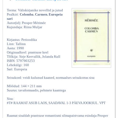
Teema: Väliskirjanike novellid ja jutud
Pealkiri:
Colomba. Carmen. Europeia
sari
Autor(id): Prosper Mérimée
Kujundaja: Riina Muljar
Kirjastus: Perioodika
Linn: Tallinn
Aasta: 1990
Originaalkeel: prantsuse keel
Tõlkija: Sirje Keevallik, Jolanda Kull
ISBN: 5797903253
Lehekülgi: 160
Sari: Europeia
Seisukord: veidi kulunud kaaned, normaalses seisukorras sisu
Mõõdud: 144 × 211 mm
Suurus: tavaformaadis, pehmete kaantega
Sisu:
#T# RAAMAT ASUB LAOS, SAADAVAL 1-3 PÄEVA JOOKSUL. VPT
Raamat sisaldab prantsuse romantismi silmapaistvama esindaja Prosper