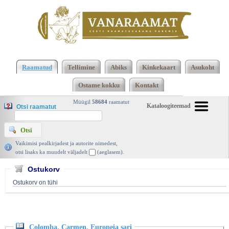
Klõpsa siia , et näha täielikku loendit!
Colomba.
Carmen. Europeia sari, Prosper Mérimée,
Raamatud
Tellimine
Abiks
Kinkekaart
Asukoht
Perioodika 1990 | vanaraamat. ee
Ostame kokku
Kontakt
Müügil
58684
raamatut
Kataloogiteemad
Otsi raamatut
Vaikimisi pealkirjadest ja autorite nimedest,
otsi lisaks ka muudelt väljadelt
(aeglasem).
Ostukorv
Ostukorv on tühi
Colomba. Carmen. Europeia sari