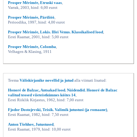
Prosper Mérimée, Etruski vaas
,
Varrak, 2003, hind: 6,00 eurot
Prosper Mérimée, Pärtliöö
,
Perioodika, 1997, hind: 4,00 eurot
Prosper Mérimée, Lokis. Illei Venus. Klassikalised lood
,
Eesti Raamat, 2001, hind: 5,00 eurot
Prosper Mérimée, Colomba
,
Velhagen & Klasing, 1911
Teema
Väliskirjanike novellid ja jutud
alla viimati lisatud:
Honoré de Balzac, Antsakad lood. Näidendid. Honoré de Balzac
valitud teosed viieteistkümnes köites 14
,
Eesti Riiklik Kirjastus, 1962, hind: 7,00 eurot
Fjodor Dostojevski, Teisik. Valimik jutustusi (ja romaane)
,
Eesti Raamat, 1982, hind: 7,50 eurot
Anton Tšehhov, Jutustused
,
Eesti Raamat, 1979, hind: 10,00 eurot