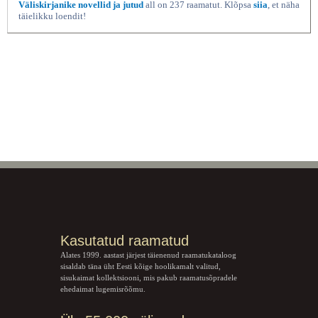
Väliskirjanike novellid ja jutud
all on 237 raamatut. Klõpsa
siia
, et näha
täielikku loendit!
Kasutatud raamatud
Alates 1999. aastast järjest täienenud raamatukataloog
sisaldab täna üht Eesti kõige hoolikamalt valitud,
sisukaimat kollektsiooni, mis pakub raamatusõpradele
ehedaimat lugemisrõõmu.