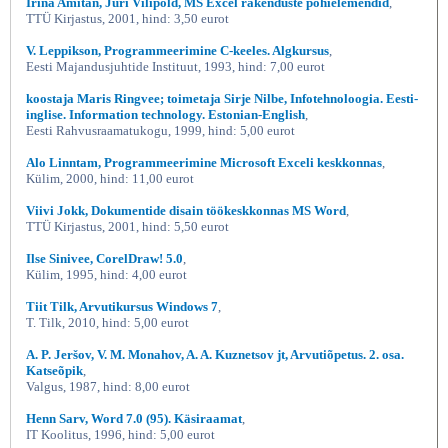
Irina Amitan, Jüri Vilipõld, MS Excel rakenduste põhielemendid
,
TTÜ Kirjastus, 2001, hind: 3,50 eurot
V. Leppikson, Programmeerimine C-keeles. Algkursus
,
Eesti Majandusjuhtide Instituut, 1993, hind: 7,00 eurot
koostaja Maris Ringvee; toimetaja Sirje Nilbe, Infotehnoloogia. Eesti-
inglise. Information technology. Estonian-English
,
Eesti Rahvusraamatukogu, 1999, hind: 5,00 eurot
Alo Linntam, Programmeerimine Microsoft Exceli keskkonnas
,
Külim, 2000, hind: 11,00 eurot
Viivi Jokk, Dokumentide disain töökeskkonnas MS Word
,
TTÜ Kirjastus, 2001, hind: 5,50 eurot
Ilse Sinivee, CorelDraw! 5.0
,
Külim, 1995, hind: 4,00 eurot
Tiit Tilk, Arvutikursus Windows 7
,
T. Tilk, 2010, hind: 5,00 eurot
A. P. Jeršov, V. M. Monahov, A. A. Kuznetsov jt, Arvutiõpetus. 2. osa.
Katseõpik
,
Valgus, 1987, hind: 8,00 eurot
Henn Sarv, Word 7.0 (95). Käsiraamat
,
IT Koolitus, 1996, hind: 5,00 eurot