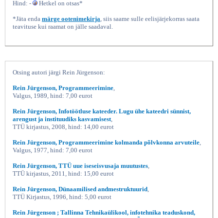
Hind: -
Hetkel on otsas*
*Jäta enda
märge ootenimekirja
, siis saame sulle eelisjärjekorras saata
teavituse kui raamat on jälle saadaval.
Otsing autori järgi Rein Jürgenson:
Rein Jürgenson, Programmeerimine
,
Valgus, 1989, hind: 7,00 eurot
Programmeerimine Pascal-keeles, Rein
Rein Jürgenson, Infotöötluse kateeder. Lugu ühe kateedri sünnist,
Jürgenson,
arengust ja instituudiks kasvamisest
,
TTÜ kirjastus, 2008, hind: 14,00 eurot
Rein Jürgenson, Programmeerimine kolmanda põlvkonna arvuteile
,
Valgus, 1977, hind: 7,00 eurot
Rein Jürgenson, TTÜ uue iseseisvusaja muutustes
,
TTÜ kirjastus, 2011, hind: 15,00 eurot
Rein Jürgenson, Dünaamilised andmestruktuurid
,
TTÜ Kirjastus, 1996, hind: 5,00 eurot
Rein Jürgenson ; Tallinna Tehnikaülikool, infotehnika teaduskond,