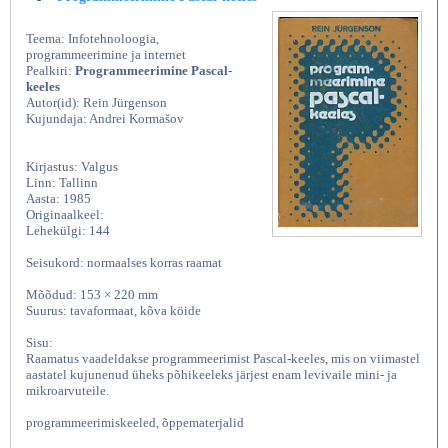
Teema: Infotehnoloogia,
programmeerimine ja internet
Pealkiri:
Programmeerimine Pascal-
keeles
Autor(id): Rein Jürgenson
Kujundaja: Andrei Kormašov
Kirjastus: Valgus
Linn: Tallinn
Aasta: 1985
Originaalkeel:
Lehekülgi: 144
Seisukord: normaalses korras raamat
Mõõdud: 153 × 220 mm
Suurus: tavaformaat, kõva köide
Sisu:
Raamatus vaadeldakse programmeerimist Pascal-keeles, mis on viimastel
aastatel kujunenud üheks põhikeeleks järjest enam levivaile mini- ja
mikroarvuteile.
programmeerimiskeeled, õppematerjalid