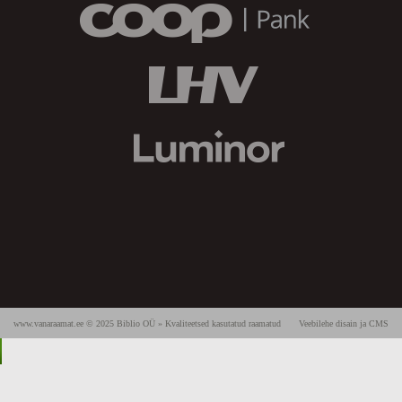
www.vanaraamat.ee © 2025 Biblio OÜ » Kvaliteetsed kasutatud raamatud
Veebilehe disain ja CMS