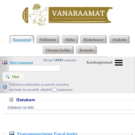
Klõpsa siia , et näha täielikku loendit!
Programmeerimine Pascal-keeles, Rein Jürgenson,
Raamatud
Tellimine
Abiks
Kinkekaart
Asukoht
Valgus 1985 | vanaraamat. ee
Ostame kokku
Kontakt
Müügil
58684
raamatut
Kataloogiteemad
Otsi raamatut
Vaikimisi pealkirjadest ja autorite nimedest,
otsi lisaks ka muudelt väljadelt
(aeglasem).
Ostukorv
Ostukorv on tühi
Programmeerimine Pascal-keeles