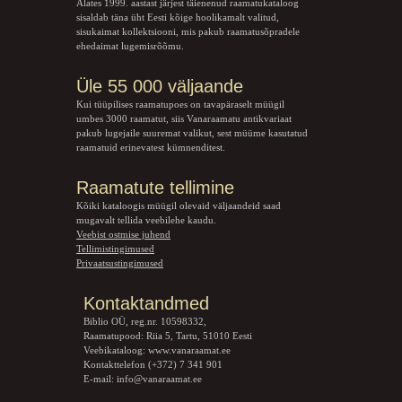
Alates 1999. aastast järjest täienenud raamatukataloog
sisaldab täna üht Eesti kõige hoolikamalt valitud,
sisukaimat kollektsiooni, mis pakub raamatusõpradele
ehedaimat lugemisrõõmu.
Üle 55 000 väljaande
Kui tüüpilises raamatupoes on tavapäraselt müügil
umbes 3000 raamatut, siis Vanaraamatu
antikvariaat
pakub lugejaile suuremat valikut, sest müüme kasutatud
raamatuid erinevatest kümnenditest.
Raamatute tellimine
Kõiki kataloogis müügil olevaid väljaandeid saad
mugavalt tellida veebilehe kaudu.
Veebist ostmise juhend
Tellimistingimused
Privaatsustingimused
Kontaktandmed
Biblio OÜ, reg.nr. 10598332,
Raamatupood: Riia 5, Tartu, 51010 Eesti
Veebikataloog:
www.vanaraamat.ee
Kontakttelefon (+372) 7 341 901
E-mail:
info@vanaraamat.ee