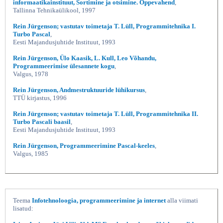
informaatikainstituut, Sortimine ja otsimine. Õppevahend
,
Tallinna Tehnikaülikool, 1997
Rein Jürgenson; vastutav toimetaja T. Lüll, Programmitehnika I.
Turbo Pascal
,
Eesti Majandusjuhtide Instituut, 1993
Rein Jürgenson, Ülo Kaasik, L. Kull, Leo Võhandu,
Programmeerimise ülesannete kogu
,
Valgus, 1978
Rein Jürgenson, Andmestruktuuride lühikursus
,
TTÜ kirjastus, 1996
Rein Jürgenson; vastutav toimetaja T. Lüll, Programmitehnika II.
Turbo Pascali baasil
,
Eesti Majandusjuhtide Instituut, 1993
Rein Jürgenson, Programmeerimine Pascal-keeles
,
Valgus, 1985
Teema
Infotehnoloogia, programmeerimine ja internet
alla viimati
lisatud: