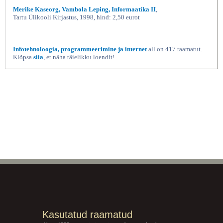
Merike Kaseorg, Vambola Leping, Informaatika II
,
Tartu Ülikooli Kirjastus, 1998, hind: 2,50 eurot
Infotehnoloogia, programmeerimine ja internet
all on 417 raamatut.
Klõpsa
siia
, et näha täielikku loendit!
Kasutatud raamatud