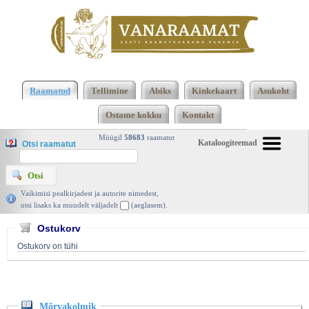
Klõpsa siia , et näha täielikku loendit!
Mõrvakolmik,
Rex Stout, Elmatar 2003 | vanaraamat. ee
Raamatud
Tellimine
Abiks
Kinkekaart
Asukoht
Ostame kokku
Kontakt
Müügil
58683
raamatut
Kataloogiteemad
Otsi raamatut
Vaikimisi pealkirjadest ja autorite nimedest,
otsi lisaks ka muudelt väljadelt
(aeglasem).
Ostukorv
Ostukorv on tühi
Mõrvakolmik