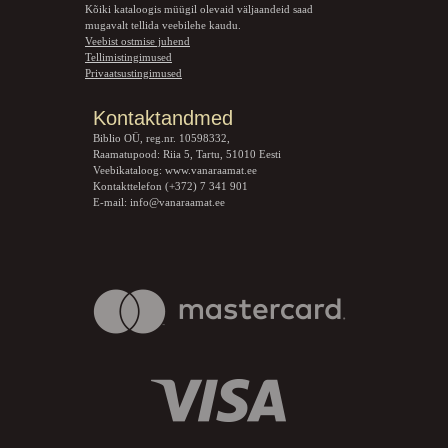
Kõiki kataloogis müügil olevaid väljaandeid saad
mugavalt tellida veebilehe kaudu.
Veebist ostmise juhend
Tellimistingimused
Privaatsustingimused
Kontaktandmed
Biblio OÜ, reg.nr. 10598332,
Raamatupood: Riia 5, Tartu, 51010 Eesti
Veebikataloog:
www.vanaraamat.ee
Kontakttelefon (+372) 7 341 901
E-mail:
info@vanaraamat.ee