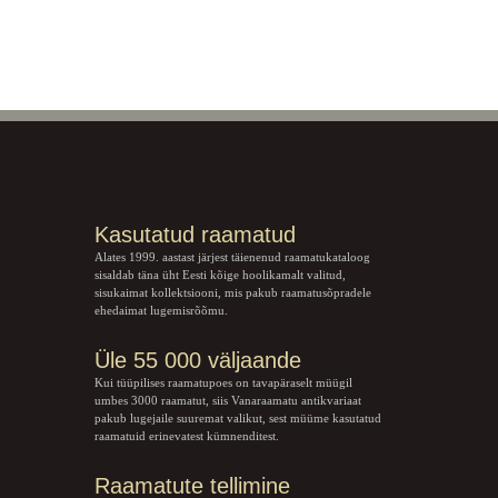
Kasutatud raamatud
Alates 1999. aastast järjest täienenud raamatukataloog
sisaldab täna üht Eesti kõige hoolikamalt valitud,
sisukaimat kollektsiooni, mis pakub raamatusõpradele
ehedaimat lugemisrõõmu.
Üle 55 000 väljaande
Kui tüüpilises raamatupoes on tavapäraselt müügil
umbes 3000 raamatut, siis Vanaraamatu
antikvariaat
pakub lugejaile suuremat valikut, sest müüme kasutatud
raamatuid erinevatest kümnenditest.
Raamatute tellimine