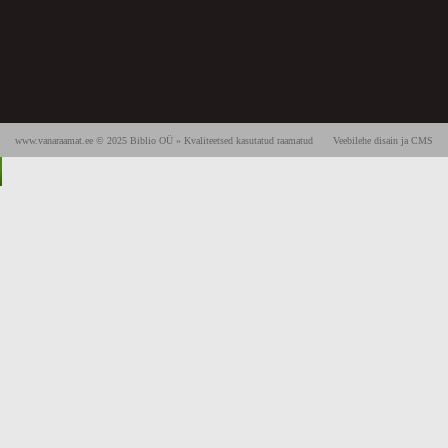
www.vanaraamat.ee © 2025 Biblio OÜ » Kvaliteetsed kasutatud raamatud
Veebilehe disain ja CMS