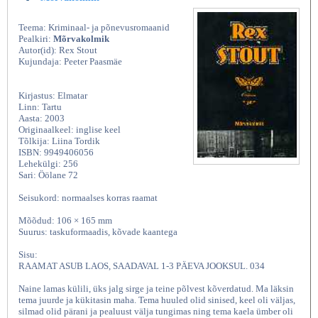
Teema: Kriminaal- ja põnevusromaanid
Pealkiri:
Mõrvakolmik
Autor(id): Rex Stout
Kujundaja: Peeter Paasmäe
Kirjastus: Elmatar
Linn: Tartu
Aasta: 2003
Originaalkeel: inglise keel
Tõlkija: Liina Tordik
ISBN: 9949406056
Lehekülgi: 256
Sari: Öölane 72
Seisukord: normaalses korras raamat
Mõõdud: 106 × 165 mm
Suurus: taskuformaadis, kõvade kaantega
Sisu:
RAAMAT ASUB LAOS, SAADAVAL 1-3 PÄEVA JOOKSUL. 034
Naine lamas külili, üks jalg sirge ja teine põlvest kõverdatud. Ma läksin
tema juurde ja kükitasin maha. Tema huuled olid sinised, keel oli väljas,
silmad olid pärani ja pealuust välja tungimas ning tema kaela ümber oli