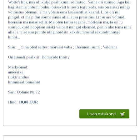
Wolfe'i lips, mis oli külje pealt kinni sõlmitud. Naine oli surnud. Aga kui
kägistamisjuhtumi puhul piisavalt kiiresti tegutseda, siis on siiski mingi
võimalus olemas, ja ma võtsin oma lauasahtlist käärid. Lips oli nii
pingul, et ma pidin sõrme sinna alla lausa pressima. Lipsu ära võtnud,
keerasin ma naise selili. Ma olen täitsa segane, mõtlesin ma, ta on ju
surnud, kuid noppisin siiski vaibalt mingid ebemed, panin ühe tema nina
alla ja teise suu juurde ning hoidsin kakskümmend sekundit hinge
kinni...
Sisu: ... Sina oled sellest mõrvast vaba ; Deemoni surm ; Valeraha
Originaali pealkiri: Homicide trinity
Mõrvakolmik, Rex Stout, Elmatar
Märksõnad:
ameerika
ilukirjandus
kriminaalromaanid
Sari: Öölane Nr. 72
Hind:
10,00 EUR
Lisan ostukorvi