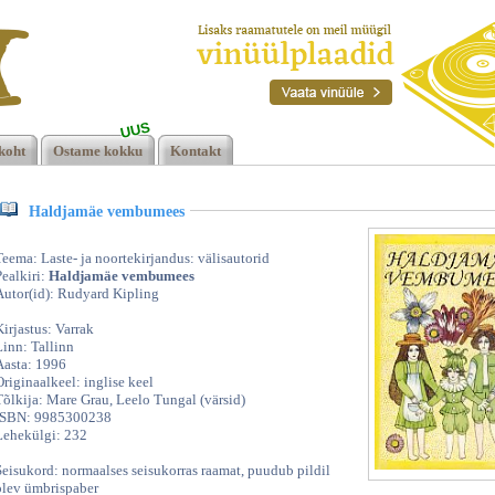
UUS
koht
Ostame kokku
Kontakt
Haldjamäe vembumees
Teema: Laste- ja noortekirjandus: välisautorid
Pealkiri:
Haldjamäe vembumees
Autor(id): Rudyard Kipling
Kirjastus: Varrak
Linn: Tallinn
Aasta: 1996
Originaalkeel: inglise keel
Tõlkija: Mare Grau, Leelo Tungal (värsid)
ISBN: 9985300238
Lehekülgi: 232
Seisukord: normaalses seisukorras raamat, puudub pildil
olev ümbrispaber