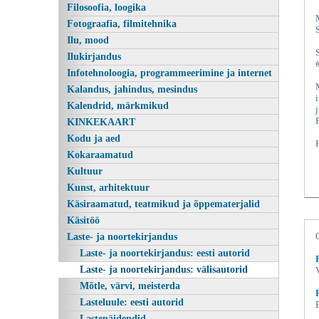
Filosoofia, loogika
Fotograafia, filmitehnika
Ilu, mood
Ilukirjandus
Infotehnoloogia, programmeerimine ja internet
Kalandus, jahindus, mesindus
Kalendrid, märkmikud
KINKEKAART
Kodu ja aed
Kokaraamatud
Kultuur
Kunst, arhitektuur
Käsiraamatud, teatmikud ja õppematerjalid
Käsitöö
Laste- ja noortekirjandus
Laste- ja noortekirjandus: eesti autorid
Laste- ja noortekirjandus: välisautorid
Mõtle, värvi, meisterda
Lasteluule: eesti autorid
Lastenäidendid