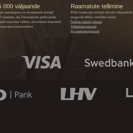
5 000 väljaande
Raamatute tellimine
ses raamatupoes on tavapäraselt müügil
Kõiki kataloogis müügil olevaid väljaandeid 
 raamatut, siis Vanaraamatu
antikvariaat
mugavalt tellida veebilehe kaudu.
jaile suuremat valikut, sest müüme kasutatud
Veebist ostmise juhend
rinevatest kümnenditest.
Tellimistingimused
Privaatsustingimused