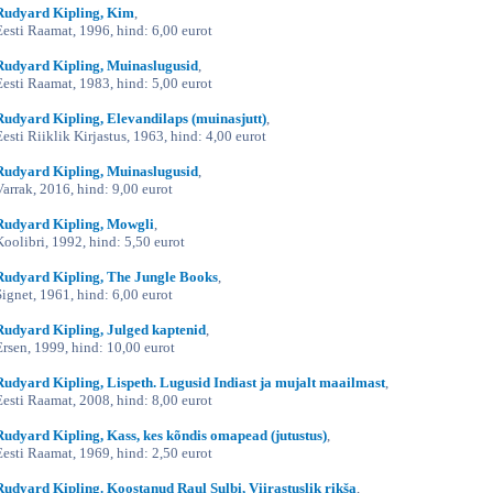
Rudyard Kipling, Kim
,
Eesti Raamat, 1996, hind: 6,00 eurot
Rudyard Kipling, Muinaslugusid
,
Eesti Raamat, 1983, hind: 5,00 eurot
Rudyard Kipling, Elevandilaps (muinasjutt)
,
Eesti Riiklik Kirjastus, 1963, hind: 4,00 eurot
Rudyard Kipling, Muinaslugusid
,
Varrak, 2016, hind: 9,00 eurot
Rudyard Kipling, Mowgli
,
Koolibri, 1992, hind: 5,50 eurot
Rudyard Kipling, The Jungle Books
,
Signet, 1961, hind: 6,00 eurot
Rudyard Kipling, Julged kaptenid
,
Ersen, 1999, hind: 10,00 eurot
Rudyard Kipling, Lispeth. Lugusid Indiast ja mujalt maailmast
,
Eesti Raamat, 2008, hind: 8,00 eurot
Rudyard Kipling, Kass, kes kõndis omapead (jutustus)
,
Eesti Raamat, 1969, hind: 2,50 eurot
Rudyard Kipling. Koostanud Raul Sulbi, Viirastuslik rikša
,