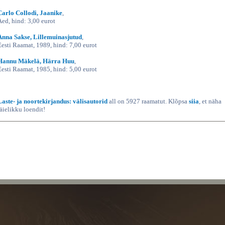
Carlo Collodi, Jaanike
,
Aed, hind: 3,00 eurot
Anna Sakse, Lillemuinasjutud
,
Eesti Raamat, 1989, hind: 7,00 eurot
Hannu Mäkelä, Härra Huu
,
Eesti Raamat, 1985, hind: 5,00 eurot
Laste- ja noortekirjandus: välisautorid
all on 5927 raamatut. Klõpsa
siia
, et näha
täielikku loendit!