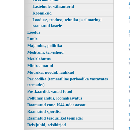
Lasteluule: välisautorid
Koomiksid
Looduse, teaduse, tehnika ja silmaringi
raamatud lastele
Loodus
Luule
Majandus, poliitika
Meditsiin, tervishoid
Meelelahutus
Haldjamäe vembumees, Rudyard Kipling,
Miniraamatud
Muusika, noodid, laulikud
Perioodika (temaatiline perioodika vastavates
teemades)
Postkaardid, vanad fotod
Põllumajandus, loomakasvatus
Raamatud enne 1944-ndat aastat
Raamatud spordist
Raamatud teaduslikel teemadel
Reisijuhid, reisikirjad