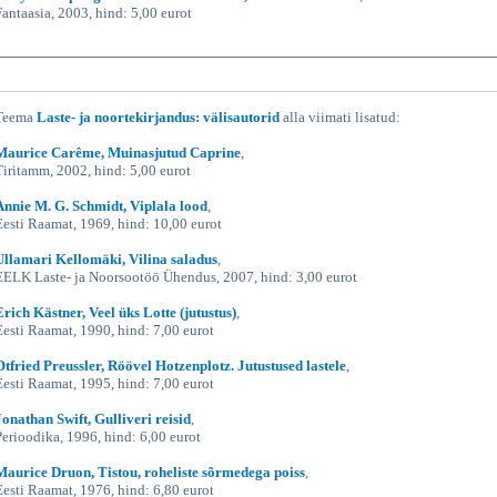
Fantaasia, 2003, hind: 5,00 eurot
Teema
Laste- ja noortekirjandus: välisautorid
alla viimati lisatud:
Maurice Carême, Muinasjutud Caprine
,
Tiritamm, 2002, hind: 5,00 eurot
Annie M. G. Schmidt, Viplala lood
,
Eesti Raamat, 1969, hind: 10,00 eurot
Ullamari Kellomäki, Vilina saladus
,
EELK Laste- ja Noorsootöö Ühendus, 2007, hind: 3,00 eurot
Erich Kästner, Veel üks Lotte (jutustus)
,
Eesti Raamat, 1990, hind: 7,00 eurot
Otfried Preussler, Röövel Hotzenplotz. Jutustused lastele
,
Eesti Raamat, 1995, hind: 7,00 eurot
Jonathan Swift, Gulliveri reisid
,
Perioodika, 1996, hind: 6,00 eurot
Maurice Druon, Tistou, roheliste sõrmedega poiss
,
Eesti Raamat, 1976, hind: 6,80 eurot