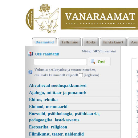
Klõpsa siia , et näha täielikku loendit!
Haldjamäe vembumees,
Raamatud
Tellimine
Abiks
Kinkekaart
Asu
Rudyard Kipling, Varrak 1996 | vanaraamat. ee
Müügil
58723
raamatut
Otsi raamatut
Vaikimisi pealkirjadest ja autorite nimedest,
otsi lisaks ka muudelt väljadelt
(aeglasem).
Ahvatlevad sooduspakkumised
Ajalugu, militaar ja punanurk
Ehitus, tehnika
Elulood, memuaarid
Eneseabi, psühholoogia, psühhiaatria,
pedagoogika, lastekasvatus
Esoteerika, religioon
Filmikunst, teater, näidendid