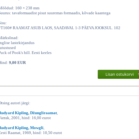
Mõõdud: 160 × 238 mm
Suurus: tavaformaadist pisut suuremas formaadis, kõvade kaantega
Sisu:
#T160# RAAMAT ASUB LAOS, SAADAVAL 1-3 PÄEVA JOOKSUL. 102
Märksõnad:
inglise lastekirjandus
jutustused
Puck of Pook's hill. Eesti keeles
Hind:
9,00 EUR
Lisan ostukorvi
Otsing autori järgi:
Rudyard Kipling, Džungliraamat
,
Varrak, 2001, hind: 16,00 eurot
Rudyard Kipling, Mowgli
,
Eesti Raamat, 1969, hind: 10,50 eurot