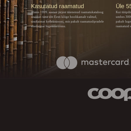
Kasutatud raamatud
Üle 5
Alates 1999. aastast järjest täienenud raamatukataloog
Kui tüüpili
sisaldab täna üht Eesti kõige hoolikamalt valitud,
umbes 3000
sisukaimat kollektsiooni, mis pakub raamatusõpradele
pakub luge
ehedaimat lugemisrõõmu.
raamatuid e