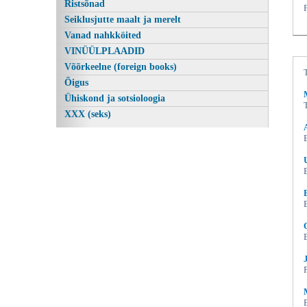
Ristsõnad
Seiklusjutte maalt ja merelt
Vanad nahkköited
VINÜÜLPLAADID
Võõrkeelne (foreign books)
Õigus
Ühiskond ja sotsioloogia
XXX (seks)