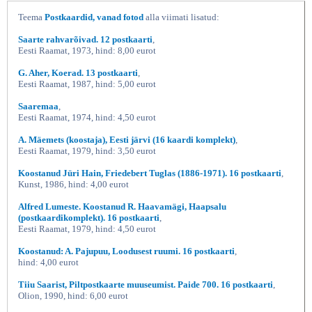
Teema
Postkaardid, vanad fotod
alla viimati lisatud:
Saarte rahvarõivad. 12 postkaarti
,
Eesti Raamat, 1973, hind: 8,00 eurot
G. Aher, Koerad. 13 postkaarti
,
Eesti Raamat, 1987, hind: 5,00 eurot
Saaremaa
,
Eesti Raamat, 1974, hind: 4,50 eurot
A. Mäemets (koostaja), Eesti järvi (16 kaardi komplekt)
,
Saaremaa, Eesti Raamat 1974
Eesti Raamat, 1979, hind: 3,50 eurot
Koostanud Jüri Hain, Friedebert Tuglas (1886-1971). 16 postkaarti
,
Kunst, 1986, hind: 4,00 eurot
Alfred Lumeste. Koostanud R. Haavamägi, Haapsalu
(postkaardikomplekt). 16 postkaarti
,
Eesti Raamat, 1979, hind: 4,50 eurot
Koostanud: A. Pajupuu, Loodusest ruumi. 16 postkaarti
,
hind: 4,00 eurot
Tiiu Saarist, Piltpostkaarte muuseumist. Paide 700. 16 postkaarti
,
Olion, 1990, hind: 6,00 eurot