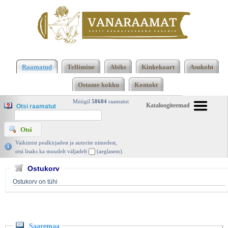
Klõpsa siia , et näha täielikku loendit!
Saaremaa,
Eesti Raamat 1974 | vanaraamat. ee
Raamatud
Tellimine
Abiks
Kinkekaart
Asukoht
Ostame kokku
Kontakt
Müügil
58684
raamatut
Kataloogiteemad
Otsi raamatut
Vaikimisi pealkirjadest ja autorite nimedest,
otsi lisaks ka muudelt väljadelt
(aeglasem).
Ostukorv
Ostukorv on tühi
Saaremaa