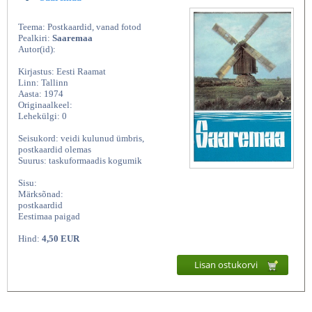
Teema: Postkaardid, vanad fotod
Pealkiri:
Saaremaa
Autor(id):
Kirjastus: Eesti Raamat
Linn: Tallinn
Aasta: 1974
Originaalkeel:
Lehekülgi: 0
Seisukord: veidi kulunud ümbris,
postkaardid olemas
Suurus: taskuformaadis kogumik
Sisu:
Märksõnad:
postkaardid
Eestimaa paigad
Hind:
4,50 EUR
Lisan ostukorvi