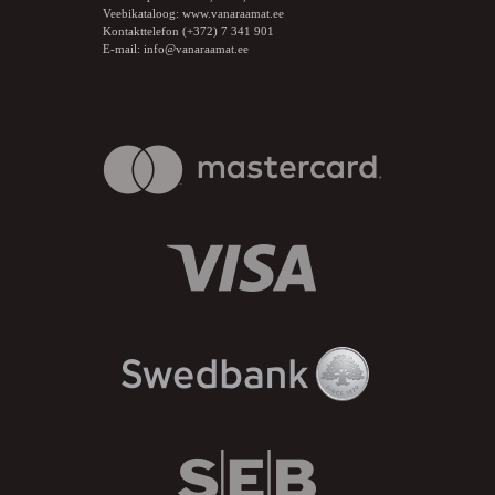
Veebikataloog:
www.vanaraamat.ee
Kontakttelefon (+372) 7 341 901
E-mail:
info@vanaraamat.ee