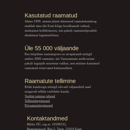
Kasutatud raamatud
Alates 1999. aastast järjest täienenud raamatukataloog
sisaldab täna üht Eesti kõige hoolikamalt valitud,
sisukaimat kollektsiooni, mis pakub raamatusõpradele
ehedaimat lugemisrõõmu.
Üle 55 000 väljaande
Kui tüüpilises raamatupoes on tavapäraselt müügil
umbes 3000 raamatut, siis Vanaraamatu
antikvariaat
pakub lugejaile suuremat valikut, sest müüme kasutatud
raamatuid erinevatest kümnenditest.
Raamatute tellimine
Kõiki kataloogis müügil olevaid väljaandeid saad
mugavalt tellida veebilehe kaudu.
Veebist ostmise juhend
Tellimistingimused
Privaatsustingimused
Kontaktandmed
Biblio OÜ, reg.nr. 10598332,
Raamatupood: Riia 5, Tartu, 51010 Eesti