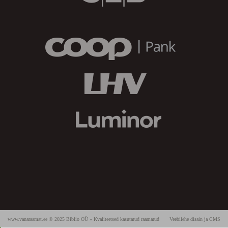
www.vanaraamat.ee © 2025 Biblio OÜ » Kvaliteetsed kasutatud raamatud
Veebilehe disain ja CMS