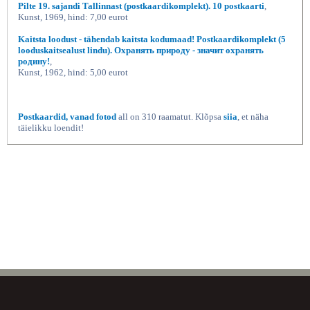
Pilte 19. sajandi Tallinnast (postkaardikomplekt). 10 postkaarti
,
Kunst, 1969, hind: 7,00 eurot
Kaitsta loodust - tähendab kaitsta kodumaad! Postkaardikomplekt (5
looduskaitsealust lindu). Охранять природу - значит охранять
родину!
,
Kunst, 1962, hind: 5,00 eurot
Postkaardid, vanad fotod
all on 310 raamatut. Klõpsa
siia
, et näha
täielikku loendit!