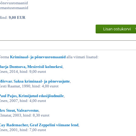
põnevusromaanid
armastusromaanid
Hind:
9,00 EUR
Lisan ostukorvi
Teema
Kriminaal- ja põnevusromaanid
alla viimati lisatud:
Darja Dontsova, Mesireisil kolmekesi
,
Ersen, 2014, hind: 9,00 eurot
Mõrvar. Saksa kriminaal- ja põnevusjutte
,
Eesti Raamat, 1990, hind: 4,00 eurot
Paul Pajos, Krimijutud edasijõudnuile
,
Ersen, 2007, hind: 4,00 eurot
Rex Stout, Valearvestus
,
Elmatar, 2003, hind: 8,30 eurot
Cay Rademacher, Graf Zeppelini viimane lend
,
Ersen, 2001, hind: 7,00 eurot