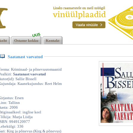
UUS
ie
koht
Ostame kokku
Kontakt
Saatanast vaevatud
Teema: Kriminaal- ja põnevusromaanid
Pealkiri:
Saatanast vaevatud
Autor(id): Sallie Bissell
Kujundaja: Kaanekujundus: Reet Helm
Kirjastus: Ersen
Linn: Tallinn
Aasta: 2006
Originaalkeel: inglise keel
Tõlkija: Marja Liidja
ISBN: 9949120977
Lehekülgi: 336
Sari: Kirg ja põnevus (Kirg & põnevus)