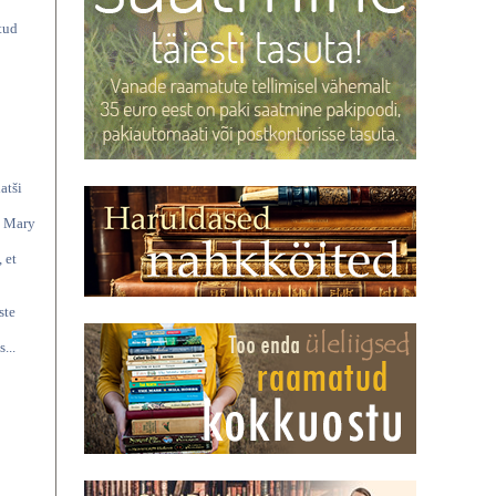
tud
atši
a Mary
 et
ste
...