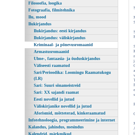
Filosoofia, loogika
Fotograafia, filmitehnika
Ilu, mood
Ilukirjandus
Ilukirjandus: eesti kirjandus
Ilukirjandus: väliskirjandus
Kriminaal- ja põnevusromaanid
Armastusromaanid
Ulme-, fantaasia- ja õuduskirjandus
Väliseesti raamatud
Sari/Perioodika: Loomingu Raamatukogu
(LR)
Sari: Suuri sõnameistreid
Sari: XX sajandi raamat
Eesti novellid ja jutud
Väliskirjanike novellid ja jutud
Aforismid, mõtteterad, kinkeraamatud
Infotehnoloogia, programmeerimine ja internet
Kalandus, jahindus, mesindus
Kalendrid, märkmikud