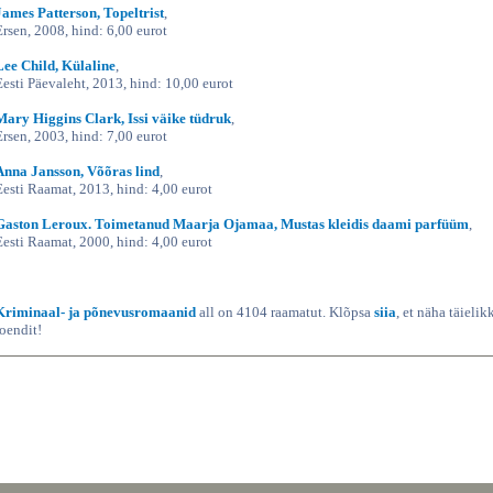
James Patterson, Topeltrist
,
Ersen, 2008, hind: 6,00 eurot
Lee Child, Külaline
,
Eesti Päevaleht, 2013, hind: 10,00 eurot
Mary Higgins Clark, Issi väike tüdruk
,
Ersen, 2003, hind: 7,00 eurot
Anna Jansson, Võõras lind
,
Eesti Raamat, 2013, hind: 4,00 eurot
Gaston Leroux. Toimetanud Maarja Ojamaa, Mustas kleidis daami parfüüm
,
Eesti Raamat, 2000, hind: 4,00 eurot
Kriminaal- ja põnevusromaanid
all on 4104 raamatut. Klõpsa
siia
, et näha täielik
loendit!