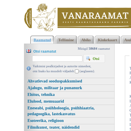
Klõpsa siia , et näha täielikku loendit!
Saatanast vaevatud, Sall
Raamatud
Tellimine
Abiks
Kinkekaart
Asu
Bissell, Ersen 2006 | vanaraamat. ee
Müügil
58684
raamatut
Otsi raamatut
Vaikimisi pealkirjadest ja autorite nimedest,
otsi lisaks ka muudelt väljadelt
(aeglasem).
Ahvatlevad sooduspakkumised
Ajalugu, militaar ja punanurk
Ehitus, tehnika
Elulood, memuaarid
Eneseabi, psühholoogia, psühhiaatria,
pedagoogika, lastekasvatus
Esoteerika, religioon
Filmikunst, teater, näidendid