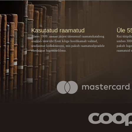
Kasutatud raamatud
Üle 5
Alates 1999. aastast järjest täienenud raamatukataloog
Kui tüüpili
sisaldab täna üht Eesti kõige hoolikamalt valitud,
umbes 3000
sisukaimat kollektsiooni, mis pakub raamatusõpradele
pakub luge
ehedaimat lugemisrõõmu.
raamatuid e