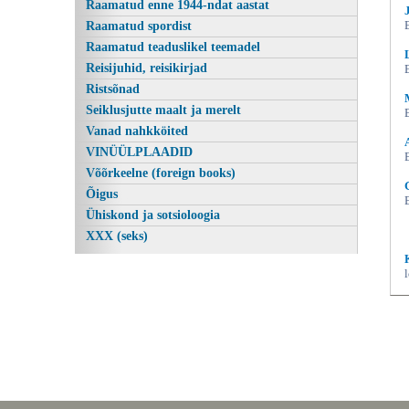
Raamatud enne 1944-ndat aastat
Raamatud spordist
Raamatud teaduslikel teemadel
Reisijuhid, reisikirjad
Ristsõnad
Seiklusjutte maalt ja merelt
Vanad nahkköited
VINÜÜLPLAADID
Võõrkeelne (foreign books)
Õigus
Ühiskond ja sotsioloogia
XXX (seks)