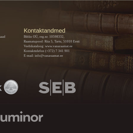
Kontaktandmed
saad
Biblio OÜ, reg.nr. 10598332,
Raamatupood: Riia 5, Tartu, 51010 Eesti
Veebikataloog:
www.vanaraamat.ee
Kontakttelefon (+372) 7 341 901
E-mail:
info@vanaraamat.ee