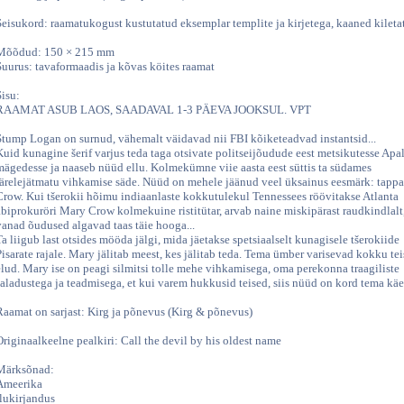
Seisukord: raamatukogust kustutatud eksemplar templite ja kirjetega, kaaned kileta
Mõõdud: 150 × 215 mm
Suurus: tavaformaadis ja kõvas köites raamat
Sisu:
RAAMAT ASUB LAOS, SAADAVAL 1-3 PÄEVA JOOKSUL. VPT
Stump Logan on surnud, vähemalt väidavad nii FBI kõiketeadvad instantsid...
Kuid kunagine šerif varjus teda taga otsivate politseijõudude eest metsikutesse Apal
mägedesse ja naaseb nüüd ellu. Kolmekümne viie aasta eest süttis ta südames
järelejätmatu vihkamise säde. Nüüd on mehele jäänud veel üksainus eesmärk: tapp
Crow. Kui tšerokii hõimu indiaanlaste kokkutulekul Tennessees röövitakse Atlanta
abiprokuröri Mary Crow kolmekuine ristitütar, arvab naine miskipärast raudkindlalt,
vanad õudused algavad taas täie hooga...
Ta liigub last otsides mööda jälgi, mida jäetakse spetsiaalselt kunagisele tšerokiide
Pisarate rajale. Mary jälitab meest, kes jälitab teda. Tema ümber varisevad kokku tei
elud. Mary ise on peagi silmitsi tolle mehe vihkamisega, oma perekonna traagiliste
saladustega ja teadmisega, et kui varem hukkusid teised, siis nüüd on kord tema käes
Raamat on sarjast: Kirg ja põnevus (Kirg & põnevus)
Originaalkeelne pealkiri: Call the devil by his oldest name
Märksõnad:
Ameerika
ilukirjandus