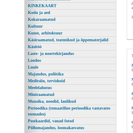
KINKEKAART
Kodu ja aed
Kokaraamatud
Kultuur
Kunst, arhitektuur
Käsiraamatud, teatmikud ja õppematerjalid
Käsitöö
Laste- ja noortekirjandus
Loodus
Saatanast vaevatud, Sallie Bissell,
Luule
Majandus, poliitika
Meditsiin, tervishoid
Meelelahutus
Miniraamatud
Muusika, noodid, laulikud
Perioodika (temaatiline perioodika vastavates
teemades)
Postkaardid, vanad fotod
Põllumajandus, loomakasvatus