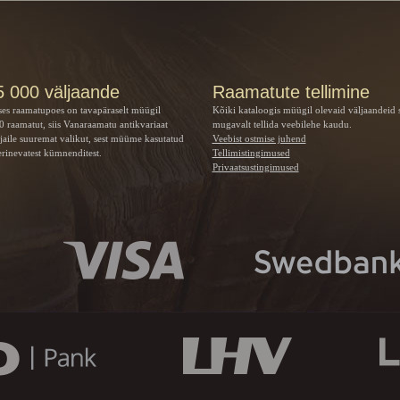
5 000 väljaande
Raamatute tellimine
ses raamatupoes on tavapäraselt müügil
Kõiki kataloogis müügil olevaid väljaandeid 
 raamatut, siis Vanaraamatu
antikvariaat
mugavalt tellida veebilehe kaudu.
jaile suuremat valikut, sest müüme kasutatud
Veebist ostmise juhend
rinevatest kümnenditest.
Tellimistingimused
Privaatsustingimused