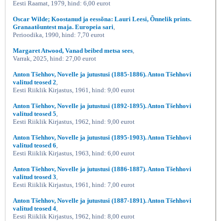
Eesti Raamat, 1979, hind: 6,00 eurot
Oscar Wilde; Koostanud ja eessõna: Lauri Leesi, Õnnelik prints.
Granaatõuntest maja. Europeia sari
,
Perioodika, 1990, hind: 7,70 eurot
Margaret Atwood, Vanad beibed metsa sees
,
Varrak, 2025, hind: 27,00 eurot
Anton Tšehhov, Novelle ja jutustusi (1885-1886). Anton Tšehhovi
valitud teosed 2
,
Eesti Riiklik Kirjastus, 1961, hind: 9,00 eurot
Anton Tšehhov, Novelle ja jutustusi (1892-1895). Anton Tšehhovi
valitud teosed 5
,
Eesti Riiklik Kirjastus, 1962, hind: 9,00 eurot
Anton Tšehhov, Novelle ja jutustusi (1895-1903). Anton Tšehhovi
valitud teosed 6
,
Eesti Riiklik Kirjastus, 1963, hind: 6,00 eurot
Anton Tšehhov, Novelle ja jutustusi (1886-1887). Anton Tšehhovi
valitud teosed 3
,
Eesti Riiklik Kirjastus, 1961, hind: 7,00 eurot
Anton Tšehhov, Novelle ja jutustusi (1887-1891). Anton Tšehhovi
valitud teosed 4
,
Eesti Riiklik Kirjastus, 1962, hind: 8,00 eurot