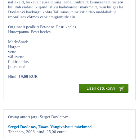
naljakaid, lõikavalt ausaid ning leebelt nukraid. Esimesena nimetatu
kujutab endast "kirjandusliku hädavarese" märkmeid, muu hulgas ka
Dovlatovi käekäigu kohta Tallinnas, teine kirjeldab mahlakalt ja
iroonilises võtmes vene emigrantide elu.
Originaali pealkiri Ремесло. Eesti keeles
Иностранка. Eesti keeles
Märksõnad:
Hotger
vene
välisvene
ilukirjandus
Leivatöö Võõramaa naine, Sergei
jutustused
Hind:
19,00 EUR
Lisan ostukorvi
Otsing autori järgi Sergei Dovlatov:
Sergei Dovlatov, Tsoon. Vangivalvuri märkmed
,
Tänapäev, 2006, hind: 25,00 eurot