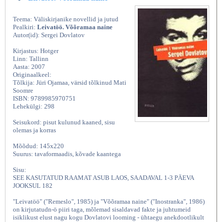
Teema: Väliskirjanike novellid ja jutud
Pealkiri:
Leivatöö. Võõramaa naine
Autor(id): Sergei Dovlatov
Kirjastus: Hotger
Linn: Tallinn
Aasta: 2007
Originaalkeel:
Tõlkija: Jüri Ojamaa, värsid tõlkinud Mati
Soomre
ISBN: 9789985970751
Lehekülgi: 298
Seisukord: pisut kulunud kaaned, sisu
olemas ja korras
Mõõdud: 145x220
Suurus: tavaformaadis, kõvade kaantega
Sisu:
SEE KASUTATUD RAAMAT ASUB LAOS, SAADAVAL 1-3 PÄEVA
JOOKSUL 182
"Leivatöö" ("Remeslo", 1985) ja "Võõramaa naine" ("Inostranka", 1986)
on kirjutatudn-ö piiri taga, mõlemad sisaldavad fakte ja juhtumeid
isiklikust elust nagu kogu Dovlatovi looming - ühtaegu anekdootlikult