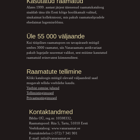
Kasutatud raamatud
Alates 1999. aastast järjest täienenud raamatukataloog
sisaldab täna üht Eesti kõige hoolikamalt valitud,
sisukaimat kollektsiooni, mis pakub raamatusõpradele
ehedaimat lugemisrõõmu.
Üle 55 000 väljaande
Kui tüüpilises raamatupoes on tavapäraselt müügil
umbes 3000 raamatut, siis Vanaraamatu
antikvariaat
pakub lugejaile suuremat valikut, sest müüme kasutatud
raamatuid erinevatest kümnenditest.
Raamatute tellimine
Kõiki kataloogis müügil olevaid väljaandeid saad
mugavalt tellida veebilehe kaudu.
Veebist ostmise juhend
Tellimistingimused
Privaatsustingimused
Kontaktandmed
Biblio OÜ, reg.nr. 10598332,
Raamatupood: Riia 5, Tartu, 51010 Eesti
Veebikataloog:
www.vanaraamat.ee
Kontakttelefon (+372) 7 341 901
E-mail:
info@vanaraamat.ee