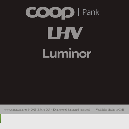
www.vanaraamat.ee © 2025 Biblio OÜ » Kvaliteetsed kasutatud raamatud
Veebilehe disain ja CMS