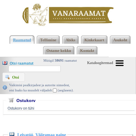
Klõpsa siia , et näha täielikku loendit!
Leivatöö.
Võõramaa naine, Sergei Dovlatov, Hotger 2007 |
Raamatud
Tellimine
Abiks
Kinkekaart
Asukoht
vanaraamat. ee
Ostame kokku
Kontakt
Müügil
58691
raamatut
Kataloogiteemad
Otsi raamatut
Vaikimisi pealkirjadest ja autorite nimedest,
otsi lisaks ka muudelt väljadelt
(aeglasem).
Ostukorv
Ostukorv on tühi
Leivatöö. Võõramaa naine