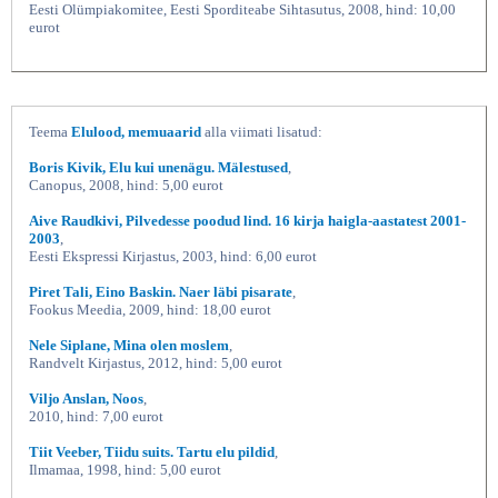
Eesti Olümpiakomitee, Eesti Sporditeabe Sihtasutus, 2008, hind: 10,00
eurot
Teema
Elulood, memuaarid
alla viimati lisatud:
Boris Kivik, Elu kui unenägu. Mälestused
,
Canopus, 2008, hind: 5,00 eurot
Aive Raudkivi, Pilvedesse poodud lind. 16 kirja haigla-aastatest 2001-
2003
,
Eesti Ekspressi Kirjastus, 2003, hind: 6,00 eurot
Piret Tali, Eino Baskin. Naer läbi pisarate
,
Fookus Meedia, 2009, hind: 18,00 eurot
Nele Siplane, Mina olen moslem
,
Randvelt Kirjastus, 2012, hind: 5,00 eurot
Viljo Anslan, Noos
,
2010, hind: 7,00 eurot
Tiit Veeber, Tiidu suits. Tartu elu pildid
,
Ilmamaa, 1998, hind: 5,00 eurot