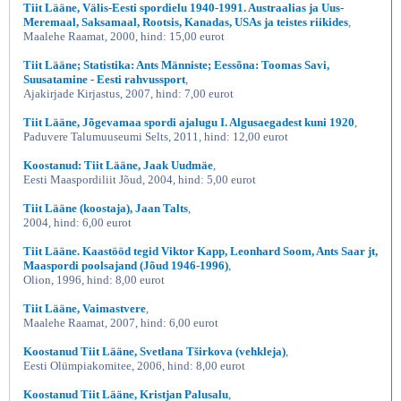
Tiit Lääne, Välis-Eesti spordielu 1940-1991. Austraalias ja Uus-
Meremaal, Saksamaal, Rootsis, Kanadas, USAs ja teistes riikides
,
Maalehe Raamat, 2000, hind: 15,00 eurot
Tiit Lääne; Statistika: Ants Männiste; Eessõna: Toomas Savi,
Suusatamine - Eesti rahvussport
,
Ajakirjade Kirjastus, 2007, hind: 7,00 eurot
Tiit Lääne, Jõgevamaa spordi ajalugu I. Algusaegadest kuni 1920
,
Paduvere Talumuuseumi Selts, 2011, hind: 12,00 eurot
Koostanud: Tiit Lääne, Jaak Uudmäe
,
Eesti Maaspordiliit Jõud, 2004, hind: 5,00 eurot
Tiit Lääne (koostaja), Jaan Talts
,
2004, hind: 6,00 eurot
Tiit Lääne. Kaastööd tegid Viktor Kapp, Leonhard Soom, Ants Saar jt,
Maaspordi poolsajand (Jõud 1946-1996)
,
Olion, 1996, hind: 8,00 eurot
Tiit Lääne, Vaimastvere
,
Maalehe Raamat, 2007, hind: 6,00 eurot
Koostanud Tiit Lääne, Svetlana Tširkova (vehkleja)
,
Eesti Olümpiakomitee, 2006, hind: 8,00 eurot
Koostanud Tiit Lääne, Kristjan Palusalu
,