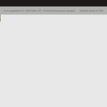
www.vanaraamat.ee © 2025 Biblio OÜ » Kvaliteetsed kasutatud raamatud
Veebilehe disain ja CMS