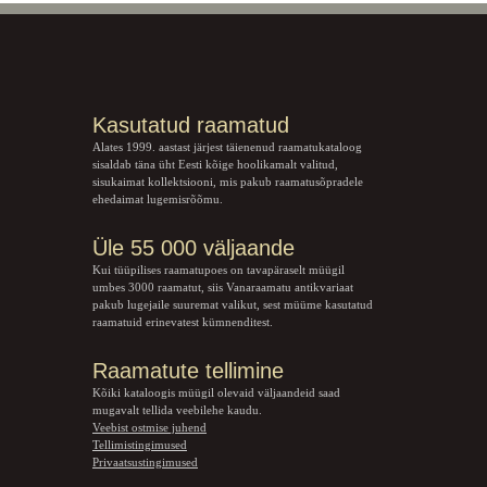
Kasutatud raamatud
Alates 1999. aastast järjest täienenud raamatukataloog
sisaldab täna üht Eesti kõige hoolikamalt valitud,
sisukaimat kollektsiooni, mis pakub raamatusõpradele
ehedaimat lugemisrõõmu.
Üle 55 000 väljaande
Kui tüüpilises raamatupoes on tavapäraselt müügil
umbes 3000 raamatut, siis Vanaraamatu
antikvariaat
pakub lugejaile suuremat valikut, sest müüme kasutatud
raamatuid erinevatest kümnenditest.
Raamatute tellimine
Kõiki kataloogis müügil olevaid väljaandeid saad
mugavalt tellida veebilehe kaudu.
Veebist ostmise juhend
Tellimistingimused
Privaatsustingimused