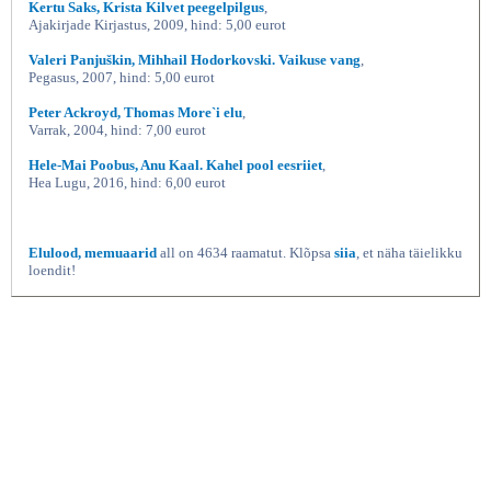
Kertu Saks, Krista Kilvet peegelpilgus
,
Ajakirjade Kirjastus, 2009, hind: 5,00 eurot
Valeri Panjuškin, Mihhail Hodorkovski. Vaikuse vang
,
Pegasus, 2007, hind: 5,00 eurot
Peter Ackroyd, Thomas More`i elu
,
Varrak, 2004, hind: 7,00 eurot
Hele-Mai Poobus, Anu Kaal. Kahel pool eesriiet
,
Hea Lugu, 2016, hind: 6,00 eurot
Elulood, memuaarid
all on 4634 raamatut. Klõpsa
siia
, et näha täielikku
loendit!