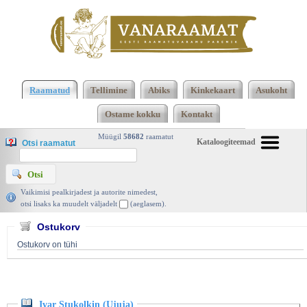
Klõpsa siia , et näha täielikku loendit!
Ivar
Stukolkin (Ujuja), Tiit Lääne, Eesti Olümpiakomitee
Raamatud
Tellimine
Abiks
Kinkekaart
Asukoht
2008 | vanaraamat. ee
Ostame kokku
Kontakt
Müügil
58682
raamatut
Kataloogiteemad
Otsi raamatut
Vaikimisi pealkirjadest ja autorite nimedest,
otsi lisaks ka muudelt väljadelt
(aeglasem).
Ostukorv
Ostukorv on tühi
Ivar Stukolkin (Ujuja)