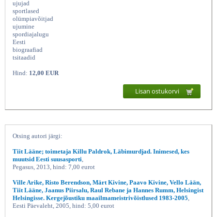
ujujad
sportlased
olümpiavõitjad
ujumine
spordiajalugu
Eesti
biograafiad
tsitaadid
Hind:
12,00 EUR
Lisan ostukorvi
Ivar Stukolkin (Ujuja), Tiit
Otsing autori järgi:
Tiit Lääne; toimetaja Killu Paldrok, Läbimurdjad. Inimesed, kes
muutsid Eesti suusasporti
,
Pegasus, 2013, hind: 7,00 eurot
Ville Arike, Risto Berendson, Märt Kivine, Paavo Kivine, Vello Lään,
Tiit Lääne, Jaanus Piirsalu, Raul Rebane ja Hannes Rumm, Helsingist
Helsingisse. Kergejõustiku maailmameistrivõistlused 1983-2005
,
Eesti Päevaleht, 2005, hind: 5,00 eurot