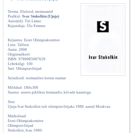
Teema: Elulood, memuaarid
Pealkiri:
Ivar Stukolkin (Ujuja)
Autor(id): Tiit Lääne
Kujundaja: Ülo Emmus
Kirjastus: Eesti Olümpiakomitee
Linn: Tallinn
Aasta: 2008
Originaalkeel:
ISBN: 9789985987629
Lehekülgi: 100
Sari: Olümpiavõitjad
Seisukord: normaalses korras raamat
Mõõdud: 180x300
Suurus: suures piklikus formaadis, kõvade kaantega
Sisu:
Ujuja Ivar Stukolkin tuli olümpiavõitjaks 1980. aastal Moskvas.
Märksõnad:
Eesti Olümpiakomitee
Olümpiavõitjad
Stukolkin, Ivar, 1960-