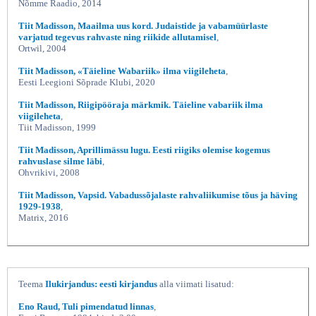
Nõmme Raadio, 2014
Tiit Madisson, Maailma uus kord. Judaistide ja vabamüürlaste
varjatud tegevus rahvaste ning riikide allutamisel
,
Ortwil, 2004
Tiit Madisson, «Täieline Wabariik» ilma viigileheta
,
Eesti Leegioni Sõprade Klubi, 2020
Tiit Madisson, Riigipööraja märkmik. Täieline vabariik ilma
viigileheta
,
Tiit Madisson, 1999
Tiit Madisson, Aprillimässu lugu. Eesti riigiks olemise kogemus
rahvuslase silme läbi
,
Ohvrikivi, 2008
Tiit Madisson, Vapsid. Vabadussõjalaste rahvaliikumise tõus ja häving
1929-1938
,
Matrix, 2016
Teema
Ilukirjandus: eesti kirjandus
alla viimati lisatud:
Eno Raud, Tuli pimendatud linnas
,