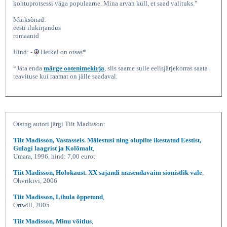
kohtuprotsessi väga populaarne. Mina arvan küll, et saad valituks."
Märksõnad:
eesti ilukirjandus
romaanid
Hind: -
Hetkel on otsas*
*Jäta enda
märge ootenimekirja
, siis saame sulle eelisjärjekorras saata
teavituse kui raamat on jälle saadaval.
Riiki tappev kuumalaine, Tiit
Otsing autori järgi Tiit Madisson:
Tiit Madisson, Vastasseis. Mälestusi ning olupilte ikestatud Eestist,
Gulagi laagrist ja Kolõmalt
,
Umara, 1996, hind: 7,00 eurot
Tiit Madisson, Holokaust. XX sajandi masendavaim sionistlik vale
,
Ohvrikivi, 2006
Tiit Madisson, Lihula õppetund
,
Ortwill, 2005
Tiit Madisson, Minu võitlus
,