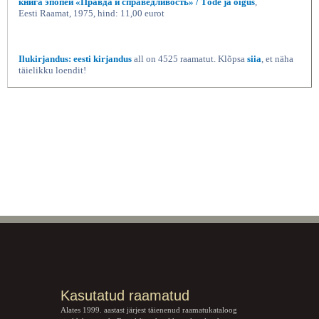
книга эпопей «Правда и справедливость» / Tõde ja õigus
,
Eesti Raamat, 1975, hind: 11,00 eurot
Ilukirjandus: eesti kirjandus
all on 4525 raamatut. Klõpsa
siia
, et näha
täielikku loendit!
Kasutatud raamatud
Alates 1999. aastast järjest täienenud raamatukataloog