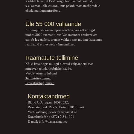
sisaldab täna üht Eesti kõige hoolikamalt valitud,
sisukaimat kollektsiooni, mis pakub raamatusõpradele
ehedaimat lugemisrõõmu.
Üle 55 000 väljaande
Kui tüüpilises raamatupoes on tavapäraselt müügil
umbes 3000 raamatut, siis Vanaraamatu
antikvariaat
pakub lugejaile suuremat valikut, sest müüme kasutatud
raamatuid erinevatest kümnenditest.
Raamatute tellimine
Kõiki kataloogis müügil olevaid väljaandeid saad
mugavalt tellida veebilehe kaudu.
Veebist ostmise juhend
Tellimistingimused
Privaatsustingimused
Kontaktandmed
Biblio OÜ, reg.nr. 10598332,
Raamatupood: Riia 5, Tartu, 51010 Eesti
Veebikataloog:
www.vanaraamat.ee
Kontakttelefon (+372) 7 341 901
E-mail:
info@vanaraamat.ee