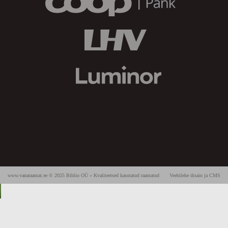
www.vanaraamat.ee © 2025 Biblio OÜ » Kvaliteetsed kasutatud raamatud
Veebilehe disain ja CMS