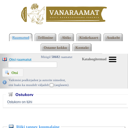
Klõpsa siia , et näha täielikku loendit!
Riiki tappev
kuumalaine, Tiit Madisson, Matrix 2009 |
Raamatud
Tellimine
Abiks
Kinkekaart
Asukoht
vanaraamat. ee
Ostame kokku
Kontakt
Müügil
58682
raamatut
Kataloogiteemad
Otsi raamatut
Vaikimisi pealkirjadest ja autorite nimedest,
otsi lisaks ka muudelt väljadelt
(aeglasem).
Ostukorv
Ostukorv on tühi
Riiki tappev kuumalaine