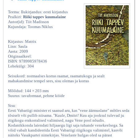
Teema: Ilukirjandus: eesti kirjandus
Pealkiri:
Riiki tappev kuumalaine
Autor(id): Tiit Madisson
Kujundaja: Toomas Niklus
Kirjastus: Matrix
Linn: Saula
Aasta: 2009
Originaalkeel:
ISBN: 9789985978436
Lehekülgi: 304
Seisukord: normaalses korras raamat, raamatukogu ja sealt
mahakandmise tempel sees, sisu olemas ja korras
Mõõdud: 144 × 203 mm
Suurus: tavaformaat, pehme köide
Sisu:
Eesti Vabariigi minister ei saanud aru, kas "vene äärmuslane" mõtles seda
tõsiselt või pullib niisama. "Kuule, Dmitri! Kuu aja jooksul tulevad ju
riigikogu erakorralised valimised, nagu Vene pool nõudis.
Kodanikkonda laiendati hiljaaegu ligi saja tuhande venekeelsega. Sa
võid vabalt kandideerida Eesti Vabariigi riigikogu valimistel, kasvõi
näiteks Vasakpartei nimekirjas. Venelaste hulgas oled sa pärast