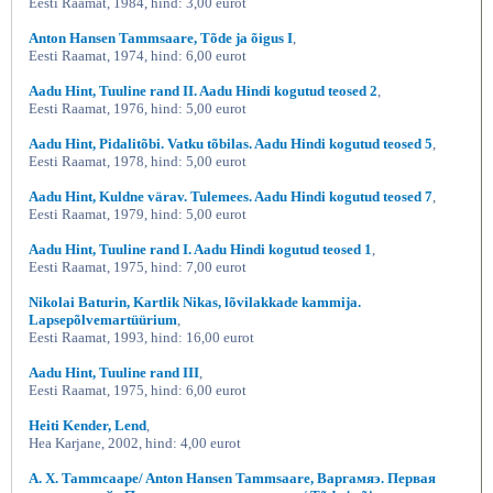
Eesti Raamat, 1984, hind: 3,00 eurot
Anton Hansen Tammsaare, Tõde ja õigus I
,
Eesti Raamat, 1974, hind: 6,00 eurot
Aadu Hint, Tuuline rand II. Aadu Hindi kogutud teosed 2
,
Eesti Raamat, 1976, hind: 5,00 eurot
Aadu Hint, Pidalitõbi. Vatku tõbilas. Aadu Hindi kogutud teosed 5
,
Eesti Raamat, 1978, hind: 5,00 eurot
Aadu Hint, Kuldne värav. Tulemees. Aadu Hindi kogutud teosed 7
,
Eesti Raamat, 1979, hind: 5,00 eurot
Aadu Hint, Tuuline rand I. Aadu Hindi kogutud teosed 1
,
Eesti Raamat, 1975, hind: 7,00 eurot
Nikolai Baturin, Kartlik Nikas, lõvilakkade kammija.
Lapsepõlvemartüürium
,
Eesti Raamat, 1993, hind: 16,00 eurot
Aadu Hint, Tuuline rand III
,
Eesti Raamat, 1975, hind: 6,00 eurot
Heiti Kender, Lend
,
Hea Karjane, 2002, hind: 4,00 eurot
А. Х. Tammcaape/ Anton Hansen Tammsaare, Варгамяэ. Первая