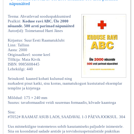
näpunäited
Teema: Ahvatlevad sooduspakkumised
Pealkiri:
Koduse ravi ABC. Üle 2000
nõuande. 500 arsti parimad näpunäited
Autor(id): Toimetanud Harri Jänes
Kirjastus: Suur Eesti Raamatuklubi
Linn: Tallinn
Aasta: 2000
Originaalkeel: soome keel
Tõlkija: Maia Kivik
ISBN: 9985608445
Lehekülgi: 440
Seisukord: kaaned kohati kulunud ning
nurkadest pisut katki, sisu korras, raamatukogust kustutatud eksemplar
templite ja kirjetega
Mõõdud: 175 × 240 mm
Suurus: tavaformaadist veidi suuremas formaadis, kõvade kaantega
Sisu:
#T052# RAAMAT ASUB LAOS, SAADAVAL 1-3 PÄEVA JOOKSUL. 304
Uus mitmekülgne teatemeteos sobib kasutamiseks paljudele inimestele.
Siia on koondatud sadade arstide ja tervishoiuspetsialistide praktikas