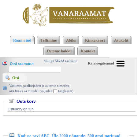
Klõpsa siia , et näha täielikku loendit!
Koduse ravi
ABC. Üle 2000 nõuande. 500 arsti parimad
Raamatud
Tellimine
Abiks
Kinkekaart
Asukoht
näpunäited, Toimetanud Harri Jänes, Suur Eesti
Ostame kokku
Kontakt
Raamatuklubi 2000 | vanaraamat. ee
Müügil
58728
raamatut
Kataloogiteemad
Otsi raamatut
Vaikimisi pealkirjadest ja autorite nimedest,
otsi lisaks ka muudelt väljadelt
(aeglasem).
Ostukorv
Ostukorv on tühi
Koduse ravi ABC. Üle 2000 nõuande. 500 arsti parimad