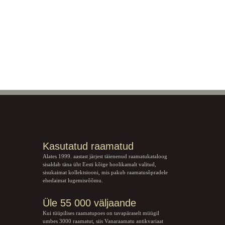
Kasutatud raamatud
Alates 1999. aastast järjest täienenud raamatukataloog
sisaldab täna üht Eesti kõige hoolikamalt valitud,
sisukaimat kollektsiooni, mis pakub raamatusõpradele
ehedaimat lugemisrõõmu.
Üle 55 000 väljaande
Kui tüüpilises raamatupoes on tavapäraselt müügil
umbes 3000 raamatut, siis Vanaraamatu
antikvariaat