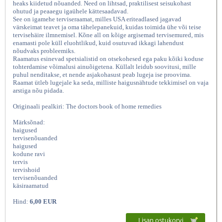
heaks kiidetud nõuanded. Need on lihtsad, praktilisest seisukohast
ohutud ja peaaegu igaühele kättesaadavad.
See on igamehe terviseraamat, milles USA eriteadlased jagavad
värskeimat teavet ja oma tähelepanekuid, kuidas toimida ühe või teise
tervisehäire ilmnemisel. Kõne all on kõige argisemad tervisemured, mis
enamasti pole küll eluohtlikud, kuid osutuvad ikkagi lahendust
nõudvaks probleemiks.
Raamatus esinevad spetsialistid on otsekohesed ega paku kõiki koduse
tohterdamise võimalusi ainuõigetena. Küllalt leidub soovitusi, mille
puhul nenditakse, et nende asjakohasust peab lugeja ise proovima.
Raamat ütleb lugejale ka seda, milliste haigusnähtude tekkimisel on vaja
arstiga nõu pidada.
Koduse ravi ABC Üle
Originaali pealkiri: The doctors book of home remedies
Märksõnad:
haigused
tervisenõuanded
haigused
kodune ravi
tervis
tervishoid
tervisenõuanded
käsiraamatud
Hind:
6,00 EUR
Lisan ostukorvi