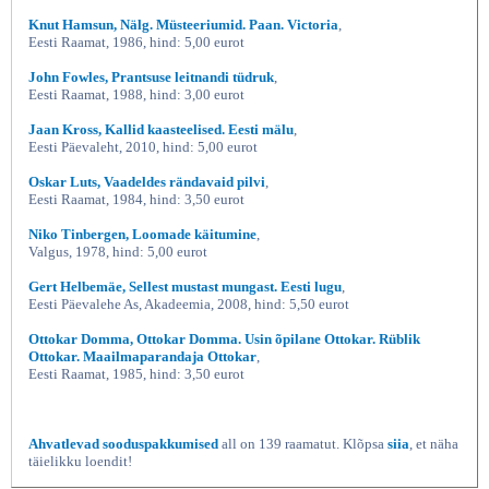
Knut Hamsun, Nälg. Müsteeriumid. Paan. Victoria
,
Eesti Raamat, 1986, hind: 5,00 eurot
John Fowles, Prantsuse leitnandi tüdruk
,
Eesti Raamat, 1988, hind: 3,00 eurot
Jaan Kross, Kallid kaasteelised. Eesti mälu
,
Eesti Päevaleht, 2010, hind: 5,00 eurot
Oskar Luts, Vaadeldes rändavaid pilvi
,
Eesti Raamat, 1984, hind: 3,50 eurot
Niko Tinbergen, Loomade käitumine
,
Valgus, 1978, hind: 5,00 eurot
Gert Helbemäe, Sellest mustast mungast. Eesti lugu
,
Eesti Päevalehe As, Akadeemia, 2008, hind: 5,50 eurot
Ottokar Domma, Ottokar Domma. Usin õpilane Ottokar. Rüblik
Ottokar. Maailmaparandaja Ottokar
,
Eesti Raamat, 1985, hind: 3,50 eurot
Ahvatlevad sooduspakkumised
all on 139 raamatut. Klõpsa
siia
, et näha
täielikku loendit!