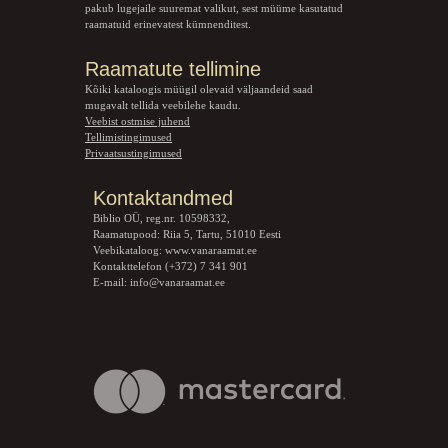
pakub lugejaile suuremat valikut, sest müüme kasutatud
raamatuid erinevatest kümnenditest.
Raamatute tellimine
Kõiki kataloogis müügil olevaid väljaandeid saad
mugavalt tellida veebilehe kaudu.
Veebist ostmise juhend
Tellimistingimused
Privaatsustingimused
Kontaktandmed
Biblio OÜ, reg.nr. 10598332,
Raamatupood: Riia 5, Tartu, 51010 Eesti
Veebikataloog:
www.vanaraamat.ee
Kontakttelefon (+372) 7 341 901
E-mail:
info@vanaraamat.ee