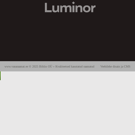
www.vanaraamat.ee © 2025 Biblio OÜ » Kvaliteetsed kasutatud raamatud
Veebilehe disain ja CMS