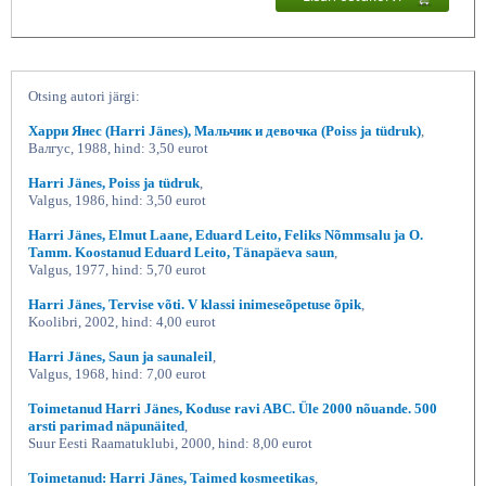
Otsing autori järgi:
Харри Янес (Harri Jänes), Мальчик и девочка (Poiss ja tüdruk)
,
Валгус, 1988, hind: 3,50 eurot
Harri Jänes, Poiss ja tüdruk
,
Valgus, 1986, hind: 3,50 eurot
Harri Jänes, Elmut Laane, Eduard Leito, Feliks Nõmmsalu ja O.
Tamm. Koostanud Eduard Leito, Tänapäeva saun
,
Valgus, 1977, hind: 5,70 eurot
Harri Jänes, Tervise võti. V klassi inimeseõpetuse õpik
,
Koolibri, 2002, hind: 4,00 eurot
Harri Jänes, Saun ja saunaleil
,
Valgus, 1968, hind: 7,00 eurot
Toimetanud Harri Jänes, Koduse ravi ABC. Üle 2000 nõuande. 500
arsti parimad näpunäited
,
Suur Eesti Raamatuklubi, 2000, hind: 8,00 eurot
Toimetanud: Harri Jänes, Taimed kosmeetikas
,