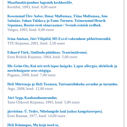
Maailmakirjanduse lugemik keskkoolile
,
Koolibri, 1993, hind: 8,00 eurot
Koostanud Ülev Aaloe, Ilmar Mullamaa, Tiina Mullamaa, Anu
Saluäär, Juhan Tuldava ja Enno Turmen. Toimetanud Henrik
Sepamaa, Rootsi-eesti sõnaraamat / Svensk-estnisk ordbok
,
Valgus, 1993, hind: 6,00 eurot
Irina Amitan, Jüri Vilipõld, MS Excel rakenduste põhielemendid
,
TTÜ Kirjastus, 2001, hind: 3,50 eurot
Eduard Türk, Sinilindu püüdmas. Teatrimälestusi
,
Eesti Riiklik Kirjastus, 1964, hind: 5,00 eurot
Ille Grün-Ots, Kui toit teeb lapse haigeks. Lapse allergia, ülekilode ja
meelehaiguste seos söögiga
,
Pegasus, 2009, hind: 7,00 eurot
Heli Müristaja ja Heli Tooman, Turismisihtkoha arendus ja turundus
,
Argo, 2008, hind: 12,00 eurot
Jüri Sepp, Kaubandusturundus
,
Tartu Ülikooli Kirjastus, 1995, hind: 5,00 eurot
järelsõna: Ü. Tedre, Nibelungide laul (saksa kangelaseepos)
,
Eesti Raamat, 1977, hind: 14,00 eurot
Heli Künnapas, Mu koju tood sa
,