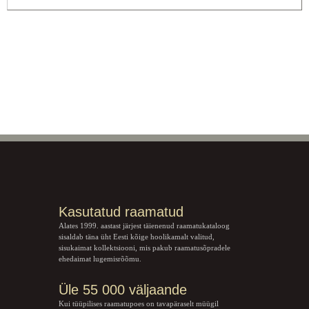
Kasutatud raamatud
Alates 1999. aastast järjest täienenud raamatukataloog
sisaldab täna üht Eesti kõige hoolikamalt valitud,
sisukaimat kollektsiooni, mis pakub raamatusõpradele
ehedaimat lugemisrõõmu.
Üle 55 000 väljaande
Kui tüüpilises raamatupoes on tavapäraselt müügil