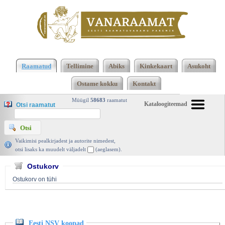
Klõpsa siia , et näha täielikku loendit!
Eesti NSV
koopad, Ü. Heinsalu, Valgus 1987 | vanaraamat. ee
Raamatud
Tellimine
Abiks
Kinkekaart
Asukoht
Ostame kokku
Kontakt
Müügil
58683
raamatut
Kataloogiteemad
Otsi raamatut
Vaikimisi pealkirjadest ja autorite nimedest,
otsi lisaks ka muudelt väljadelt
(aeglasem).
Ostukorv
Ostukorv on tühi
Eesti NSV koopad