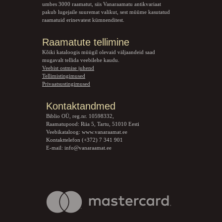
umbes 3000 raamatut, siis Vanaraamatu
antikvariaat
pakub lugejaile suuremat valikut, sest müüme kasutatud
raamatuid erinevatest kümnenditest.
Raamatute tellimine
Kõiki kataloogis müügil olevaid väljaandeid saad
mugavalt tellida veebilehe kaudu.
Veebist ostmise juhend
Tellimistingimused
Privaatsustingimused
Kontaktandmed
Biblio OÜ, reg.nr. 10598332,
Raamatupood: Riia 5, Tartu, 51010 Eesti
Veebikataloog:
www.vanaraamat.ee
Kontakttelefon (+372) 7 341 901
E-mail:
info@vanaraamat.ee