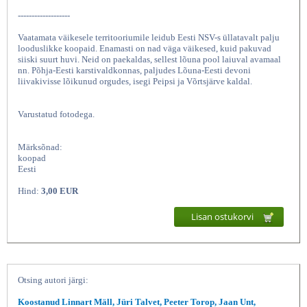
-------------------
Vaatamata väikesele territooriumile leidub Eesti NSV-s üllatavalt palju
looduslikke koopaid. Enamasti on nad väga väikesed, kuid pakuvad
siiski suurt huvi. Neid on paekaldas, sellest lõuna pool laiuval avamaal
nn. Põhja-Eesti karstivaldkonnas, paljudes Lõuna-Eesti devoni
liivakivisse lõikunud orgudes, isegi Peipsi ja Võrtsjärve kaldal.
Varustatud fotodega.
Eesti NSV koopad, Ü
Märksõnad:
koopad
Eesti
Hind:
3,00 EUR
Lisan ostukorvi
Otsing autori järgi:
Koostanud Linnart Mäll, Jüri Talvet, Peeter Torop, Jaan Unt,