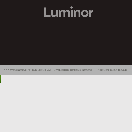
www.vanaraamat.ee © 2025 Biblio OÜ » Kvaliteetsed kasutatud raamatud
Veebilehe disain ja CMS