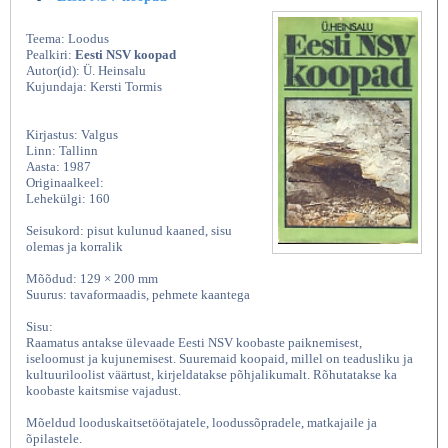
Teema: Loodus
Pealkiri:
Eesti NSV koopad
Autor(id): Ü. Heinsalu
Kujundaja: Kersti Tormis
Kirjastus: Valgus
Linn: Tallinn
Aasta: 1987
Originaalkeel:
Lehekülgi: 160
Seisukord: pisut kulunud kaaned, sisu
olemas ja korralik
Mõõdud: 129 × 200 mm
Suurus: tavaformaadis, pehmete kaantega
Sisu:
Raamatus antakse ülevaade Eesti NSV koobaste paiknemisest,
iseloomust ja kujunemisest. Suuremaid koopaid, millel on teadusliku ja
kultuuriloolist väärtust, kirjeldatakse põhjalikumalt. Rõhutatakse ka
koobaste kaitsmise vajadust.
Mõeldud looduskaitsetöötajatele, loodussõpradele, matkajaile ja
õpilastele.