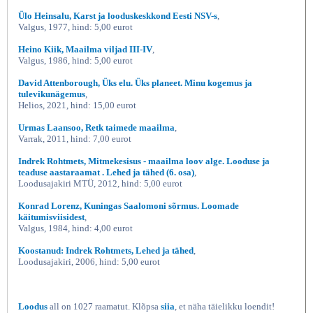
Ülo Heinsalu, Karst ja looduskeskkond Eesti NSV-s
,
Valgus, 1977, hind: 5,00 eurot
Heino Kiik, Maailma viljad III-IV
,
Valgus, 1986, hind: 5,00 eurot
David Attenborough, Üks elu. Üks planeet. Minu kogemus ja
tulevikunägemus
,
Helios, 2021, hind: 15,00 eurot
Urmas Laansoo, Retk taimede maailma
,
Varrak, 2011, hind: 7,00 eurot
Indrek Rohtmets, Mitmekesisus - maailma loov alge. Looduse ja
teaduse aastaraamat . Lehed ja tähed (6. osa)
,
Loodusajakiri MTÜ, 2012, hind: 5,00 eurot
Konrad Lorenz, Kuningas Saalomoni sõrmus. Loomade
käitumisviisidest
,
Valgus, 1984, hind: 4,00 eurot
Koostanud: Indrek Rohtmets, Lehed ja tähed
,
Loodusajakiri, 2006, hind: 5,00 eurot
Loodus
all on 1027 raamatut. Klõpsa
siia
, et näha täielikku loendit!