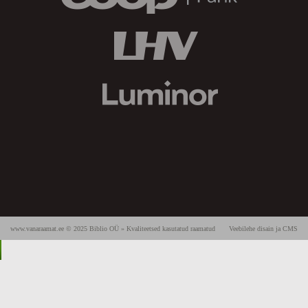
www.vanaraamat.ee © 2025 Biblio OÜ » Kvaliteetsed kasutatud raamatud
Veebilehe disain ja CMS