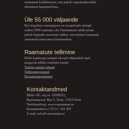
sisukaimat kollektsiooni, mis pakub raamatusõpradele
ehedaimat lugemisrõõmu.
Üle 55 000 väljaande
Kui tüüpilises raamatupoes on tavapäraselt müügil
umbes 3000 raamatut, siis Vanaraamatu
antikvariaat
pakub lugejaile suuremat valikut, sest müüme kasutatud
raamatuid erinevatest kümnenditest.
Raamatute tellimine
Kõiki kataloogis müügil olevaid väljaandeid saad
mugavalt tellida veebilehe kaudu.
Veebist ostmise juhend
Tellimistingimused
Privaatsustingimused
Kontaktandmed
Biblio OÜ, reg.nr. 10598332,
Raamatupood: Riia 5, Tartu, 51010 Eesti
Veebikataloog:
www.vanaraamat.ee
Kontakttelefon (+372) 7 341 901
E-mail:
info@vanaraamat.ee