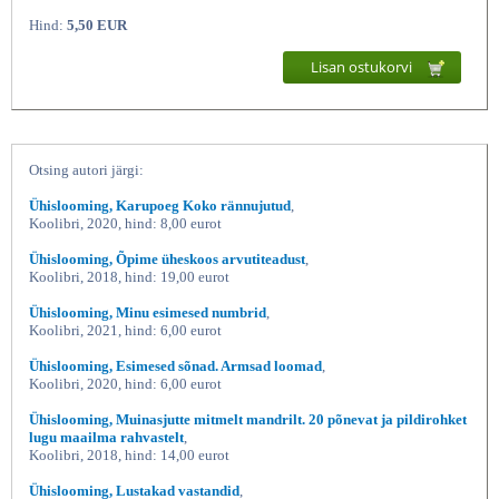
Hind:
5,50 EUR
Lisan ostukorvi
Otsing autori järgi:
Ühislooming, Karupoeg Koko rännujutud
,
Koolibri, 2020, hind: 8,00 eurot
Flamingod ja nende sulelised
Ühislooming, Õpime üheskoos arvutiteadust
,
Koolibri, 2018, hind: 19,00 eurot
Ühislooming, Minu esimesed numbrid
,
Koolibri, 2021, hind: 6,00 eurot
Ühislooming, Esimesed sõnad. Armsad loomad
,
Koolibri, 2020, hind: 6,00 eurot
Ühislooming, Muinasjutte mitmelt mandrilt. 20 põnevat ja pildirohket
lugu maailma rahvastelt
,
Koolibri, 2018, hind: 14,00 eurot
Ühislooming, Lustakad vastandid
,