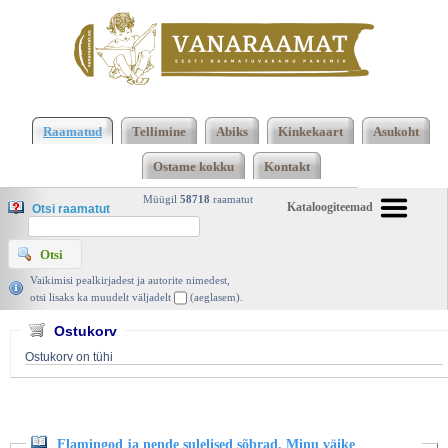
Klõpsa siia , et näha täielikku loendit!
Flamingod ja
nende sulelised sõbrad. Minu väike kleepsuraamat,
Raamatud
Tellimine
Abiks
Kinkekaart
Asukoht
Ühislooming, Koolibri 2021 | vanaraamat. ee
Ostame kokku
Kontakt
Müügil
58718
raamatut
Kataloogiteemad
Otsi raamatut
Vaikimisi pealkirjadest ja autorite nimedest,
otsi lisaks ka muudelt väljadelt
(aeglasem).
Ostukorv
Ostukorv on tühi
Flamingod ja nende sulelised sõbrad. Minu väike