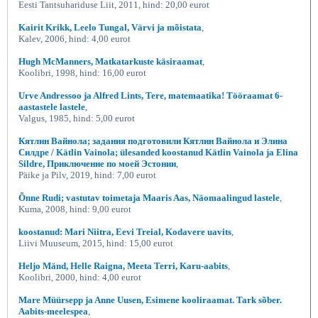
Eesti Tantsuhariduse Liit, 2011, hind: 20,00 eurot
Kairit Krikk, Leelo Tungal, Värvi ja mõistata
,
Kalev, 2006, hind: 4,00 eurot
Hugh McManners, Matkatarkuste käsiraamat
,
Koolibri, 1998, hind: 16,00 eurot
Urve Andressoo ja Alfred Lints, Tere, matemaatika! Tööraamat 6-
aastastele lastele
,
Valgus, 1985, hind: 5,00 eurot
Кятлин Вайнола; задания подготовили Кятлин Вайнола и Элина
Силдре / Kätlin Vainola; ülesanded koostanud Kätlin Vainola ja Elina
Sildre, Приключение по моей Эстонии
,
Päike ja Pilv, 2019, hind: 7,00 eurot
Õnne Rudi; vastutav toimetaja Maaris Aas, Näomaalingud lastele
,
Kuma, 2008, hind: 9,00 eurot
koostanud: Mari Niitra, Eevi Treial, Kodavere uavits
,
Liivi Muuseum, 2015, hind: 15,00 eurot
Heljo Mänd, Helle Raigna, Meeta Terri, Karu-aabits
,
Koolibri, 2000, hind: 4,00 eurot
Mare Müürsepp ja Anne Uusen, Esimene kooliraamat. Tark sõber.
Aabits-meelespea
,