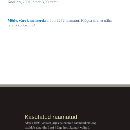
Koolibri, 2001, hind: 3,00 eurot
Mõtle, värvi, meisterda
all on 2272 raamatut. Klõpsa
siia
, et näha
täielikku loendit!
Kasutatud raamatud
Alates 1999. aastast järjest täienenud raamatukataloog
sisaldab täna üht Eesti kõige hoolikamalt valitud,