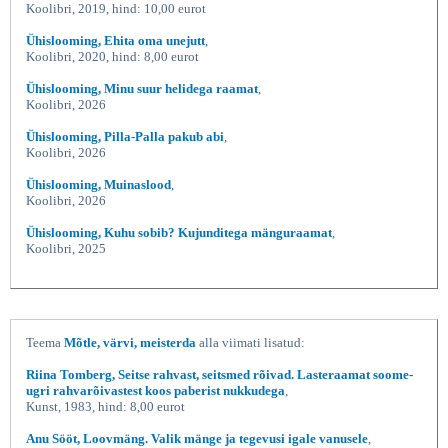
Koolibri, 2019, hind: 10,00 eurot
Ühislooming, Ehita oma unejutt
,
Koolibri, 2020, hind: 8,00 eurot
Ühislooming, Minu suur helidega raamat
,
Koolibri, 2026
Ühislooming, Pilla-Palla pakub abi
,
Koolibri, 2026
Ühislooming, Muinaslood
,
Koolibri, 2026
Ühislooming, Kuhu sobib? Kujunditega mänguraamat
,
Koolibri, 2025
Teema
Mõtle, värvi, meisterda
alla viimati lisatud:
Riina Tomberg, Seitse rahvast, seitsmed rõivad. Lasteraamat soome-
ugri rahvarõivastest koos paberist nukkudega
,
Kunst, 1983, hind: 8,00 eurot
Anu Sööt, Loovmäng. Valik mänge ja tegevusi igale vanusele
,