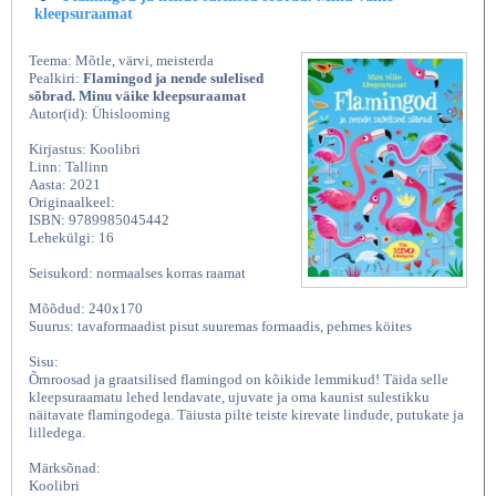
kleepsuraamat
Teema: Mõtle, värvi, meisterda
Pealkiri:
Flamingod ja nende sulelised
sõbrad. Minu väike kleepsuraamat
Autor(id): Ühislooming
Kirjastus: Koolibri
Linn: Tallinn
Aasta: 2021
Originaalkeel:
ISBN: 9789985045442
Lehekülgi: 16
Seisukord: normaalses korras raamat
Mõõdud: 240x170
Suurus: tavaformaadist pisut suuremas formaadis, pehmes köites
Sisu:
Õrnroosad ja graatsilised flamingod on kõikide lemmikud! Täida selle
kleepsuraamatu lehed lendavate, ujuvate ja oma kaunist sulestikku
näitavate flamingodega. Täiusta pilte teiste kirevate lindude, putukate ja
lilledega.
Märksõnad:
Koolibri