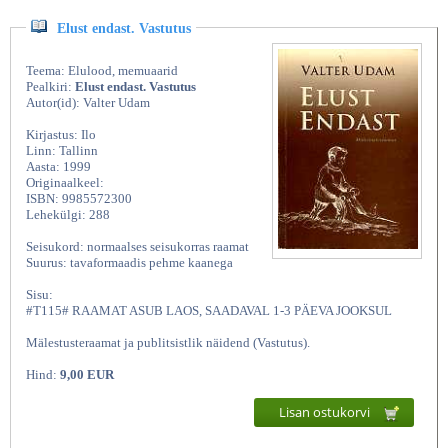
Elust endast. Vastutus
Teema: Elulood, memuaarid
Pealkiri:
Elust endast. Vastutus
Autor(id): Valter Udam
Kirjastus: Ilo
Linn: Tallinn
Aasta: 1999
Originaalkeel:
ISBN: 9985572300
Lehekülgi: 288
Seisukord: normaalses seisukorras raamat
Suurus: tavaformaadis pehme kaanega
Sisu:
#T115# RAAMAT ASUB LAOS, SAADAVAL 1-3 PÄEVA JOOKSUL
Mälestusteraamat ja publitsistlik näidend (Vastutus).
Hind:
9,00 EUR
Lisan ostukorvi