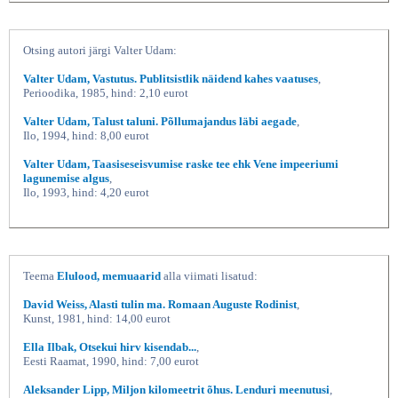
Otsing autori järgi Valter Udam:
Valter Udam, Vastutus. Publitsistlik näidend kahes vaatuses
,
Perioodika, 1985, hind: 2,10 eurot
Valter Udam, Talust taluni. Põllumajandus läbi aegade
,
Ilo, 1994, hind: 8,00 eurot
Valter Udam, Taasiseseisvumise raske tee ehk Vene impeeriumi
lagunemise algus
,
Elust endast Vastutus, Valter
Ilo, 1993, hind: 4,20 eurot
Teema
Elulood, memuaarid
alla viimati lisatud:
David Weiss, Alasti tulin ma. Romaan Auguste Rodinist
,
Kunst, 1981, hind: 14,00 eurot
Ella Ilbak, Otsekui hirv kisendab...
,
Eesti Raamat, 1990, hind: 7,00 eurot
Aleksander Lipp, Miljon kilomeetrit õhus. Lenduri meenutusi
,