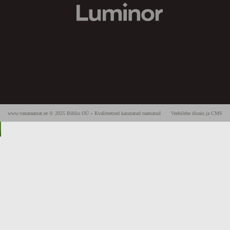
www.vanaraamat.ee © 2025 Biblio OÜ » Kvaliteetsed kasutatud raamatud
Veebilehe disain ja CMS