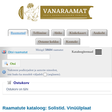
Klõpsa siia , et näha täielikku loendit!
Elust endast.
Vastutus, Valter Udam, Ilo 1999 | vanaraamat. ee
Raamatud
Tellimine
Abiks
Kinkekaart
Asukoht
Ostame kokku
Kontakt
Müügil
58684
raamatut
Kataloogiteemad
Otsi raamatut
Vaikimisi pealkirjadest ja autorite nimedest,
otsi lisaks ka muudelt väljadelt
(aeglasem).
Ostukorv
Ostukorv on tühi
Raamatute kataloog: Solistid. Vinüülplaat