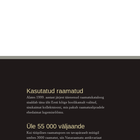
Kasutatud raamatud
Alates 1999. aastast järjest täienenud raamatukataloog
sisaldab täna üht Eesti kõige hoolikamalt valitud,
sisukaimat kollektsiooni, mis pakub raamatusõpradele
ehedaimat lugemisrõõmu.
Üle 55 000 väljaande
Kui tüüpilises raamatupoes on tavapäraselt müügil
umbes 3000 raamatut, siis Vanaraamatu
antikvariaat