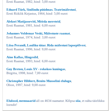
Eesti Raamat, 1982, hind: 5,00 eurot
Eduard Türk, Sinilindu püüdmas. Teatrimälestusi
,
Eesti Riiklik Kirjastus, 1964, hind: 5,00 eurot
Aleksei Matijassevitš, Mööda mereteid
,
Eesti Raamat, 1981, hind: 6,00 eurot
Johannes Voldemar Veski, Mälestuste raamat
,
Eesti Raamat, 1974, hind: 3,00 eurot
Liisa Perandi, Lauliku tütar. Rida mälestusi lapsepõlvest
,
Eesti Raamat, 1996, hind: 9,00 eurot
Aino Kallas, Hingesild
,
Eesti Raamat, 1993, hind: 6,00 eurot
Guy Breton, Louis XV - rokokoo kuningas
,
Birgitta, 1998, hind: 7,00 eurot
Christopher Hibbert, Benito Mussolini elulugu
,
Olion, 1997, hind: 9,00 eurot
Elulood, memuaarid
all on 4634 raamatut. Klõpsa
siia
, et näha täielikku
loendit!