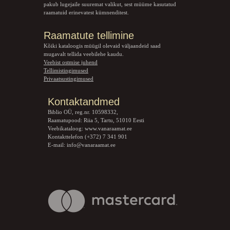
pakub lugejaile suuremat valikut, sest müüme kasutatud
raamatuid erinevatest kümnenditest.
Raamatute tellimine
Kõiki kataloogis müügil olevaid väljaandeid saad
mugavalt tellida veebilehe kaudu.
Veebist ostmise juhend
Tellimistingimused
Privaatsustingimused
Kontaktandmed
Biblio OÜ, reg.nr. 10598332,
Raamatupood: Riia 5, Tartu, 51010 Eesti
Veebikataloog:
www.vanaraamat.ee
Kontakttelefon (+372) 7 341 901
E-mail:
info@vanaraamat.ee