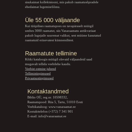
sisukaimat kollektsiooni, mis pakub raamatusõpradele
ehedaimat lugemisrõõmu.
Üle 55 000 väljaande
Kui tüüpilises raamatupoes on tavapäraselt müügil
umbes 3000 raamatut, siis Vanaraamatu
antikvariaat
pakub lugejaile suuremat valikut, sest müüme kasutatud
raamatuid erinevatest kümnenditest.
Raamatute tellimine
Kõiki kataloogis müügil olevaid väljaandeid saad
mugavalt tellida veebilehe kaudu.
Veebist ostmise juhend
Tellimistingimused
Privaatsustingimused
Kontaktandmed
Biblio OÜ, reg.nr. 10598332,
Raamatupood: Riia 5, Tartu, 51010 Eesti
Veebikataloog:
www.vanaraamat.ee
Kontakttelefon (+372) 7 341 901
E-mail:
info@vanaraamat.ee