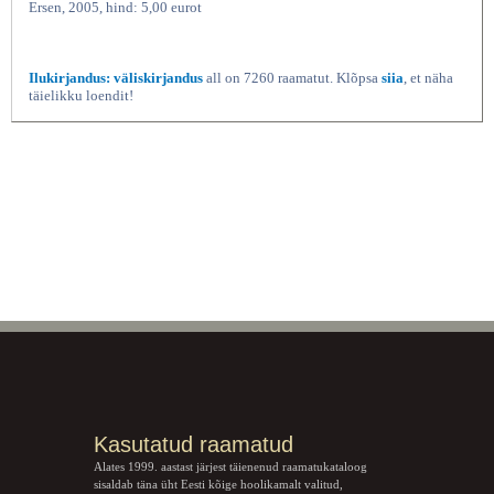
Ersen, 2005, hind: 5,00 eurot
Ilukirjandus: väliskirjandus
all on 7260 raamatut. Klõpsa
siia
, et näha
täielikku loendit!
Kasutatud raamatud
Alates 1999. aastast järjest täienenud raamatukataloog
sisaldab täna üht Eesti kõige hoolikamalt valitud,