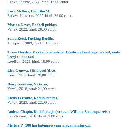
Rahva Raamat, 2022, hind: 15,00 eurot
Coco Mellors, Õed Blue’d
,
Päikese Kirjastus, 2025, hind: 26,00 eurot
Marian Keyes, Racheli puhkus
,
Varrak, 2022, hind: 28,00 eurot
Sonia Rossi, Fucking Berliin
,
Tänapäev, 2009, hind: 10,00 eurot
Torey Hayden, Märkamatu tüdruk. Tõestisündinud lugu häälest, mida
keegi ei kuulnud
,
Koolibri, 2023, hind: 18,00 eurot
Lisa Genova, Siiski veel Alice
,
Kunst, 2016, hind: 20,00 eurot
Daisy Goodwin, Victoria
,
Varrak, 2018, hind: 24,00 eurot
Elena Ferrante, Kadunud tütar
,
Varrak, 2023, hind: 22,00 eurot
Andrea Chapin, Koduõpetaja (romaan William Shakespeareist)
,
Eesti Raamat, 2016, hind: 9,00 eurot
Melissa P., 100 harjatõmmet enne magamaminekut
,