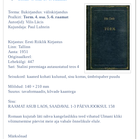
Teema: Ilukirjandus: väliskirjandus
Pealkiri:
Torm. 4. osa. 5.-6. raamat
Autor(id): Vilis Lācis
Kujundaja: Paul Luhtein
Kirjastus: Eesti Riiklik Kirjastus
Linn: Tallinn
Aasta: 1951
Originaalkeel:
Lehekülgi: 447
Sari: Stalini preemiaga autasustatud teos 4
Seisukord: kaaned kohati kulunud, sisu korras, ümbrispaber puudu
Mõõdud: 140 × 210 mm
Suurus: tavaformaadis, kõvade kaantega
Sisu:
RAAMAT ASUB LAOS, SAADAVAL 1-3 PÄEVA JOOKSUL 158
Romaan kujutab läti rahva kangelaslikku teed vihatud Ulmani kliki
võimutsemise päevist meie aja vabale õnnelikule elule.
Märksõnad