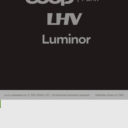
www.vanaraamat.ee © 2025 Biblio OÜ » Kvaliteetsed kasutatud raamatud
Veebilehe disain ja CMS