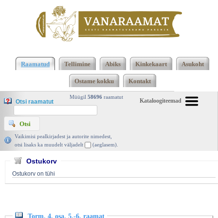
Klõpsa siia , et näha täielikku loendit!
Torm. 4. osa.
5. -6. raamat, Vilis Lācis, Eesti Riiklik Kirjastus
Raamatud
Tellimine
Abiks
Kinkekaart
Asukoht
1951 | vanaraamat. ee
Ostame kokku
Kontakt
Müügil
58696
raamatut
Kataloogiteemad
Otsi raamatut
Vaikimisi pealkirjadest ja autorite nimedest,
otsi lisaks ka muudelt väljadelt
(aeglasem).
Ostukorv
Ostukorv on tühi
Torm. 4. osa. 5.-6. raamat