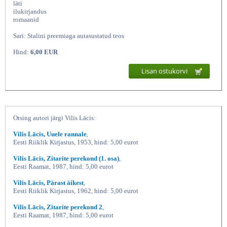
läti
ilukirjandus
romaanid
Sari: Stalini preemiaga autasustatud teos
Hind:
6,00 EUR
Lisan ostukorvi
Torm 4 osa 5-6
Otsing autori järgi Vilis Lācis:
Vilis Lācis, Uuele rannale
,
Eesti Riiklik Kirjastus, 1953, hind: 5,00 eurot
Vilis Lācis, Zitarite perekond (1. osa)
,
Eesti Raamat, 1987, hind: 5,00 eurot
Vilis Lācis, Pärast äikest
,
Eesti Riiklik Kirjastus, 1962, hind: 5,00 eurot
Vilis Lācis, Zitarite perekond 2
,
Eesti Raamat, 1987, hind: 5,00 eurot