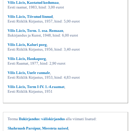
Vilis Lācis, Kaotatud kodumaa
,
Eesti raamat, 1983, hind: 3,00 eurot
Vilis Lācis, Tiivutud linnud
,
Eesti Riiklik Kirjastus, 1957, hind: 5,00 eurot
Vilis Lācis, Torm. 1. osa. Romaan
,
Ilukirjandus ja Kunst, 1948, hind: 6,00 eurot
Vilis Lācis, Kaluri poeg
,
Eesti Riiklik Kirjastus, 1956, hind: 3,40 eurot
Vilis Lācis, Haukapoeg
,
Eesti Raamat, 1977, hind: 2,90 eurot
Vilis Lācis, Uuele rannale
,
Eesti Riiklik Kirjastus, 1953, hind: 4,83 eurot
Vilis Lācis, Torm I-IV. 1.-4.raamat
,
Eesti Riiklik Kirjastus, 1951
Teema
Ilukirjandus: väliskirjandus
alla viimati lisatud:
Shahrnush Parsipur, Meesteta naised
,