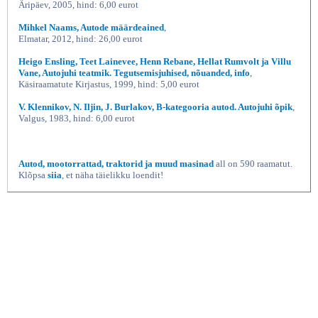
Äripäev, 2005, hind: 6,00 eurot
Mihkel Naams, Autode määrdeained
,
Elmatar, 2012, hind: 26,00 eurot
Heigo Ensling, Teet Lainevee, Henn Rebane, Hellat Rumvolt ja Villu
Vane, Autojuhi teatmik. Tegutsemisjuhised, nõuanded, info
,
Käsiraamatute Kirjastus, 1999, hind: 5,00 eurot
V. Klennikov, N. Iljin, J. Burlakov, B-kategooria autod. Autojuhi õpik
,
Valgus, 1983, hind: 6,00 eurot
Autod, mootorrattad, traktorid ja muud masinad
all on 590 raamatut.
Klõpsa
siia
, et näha täielikku loendit!