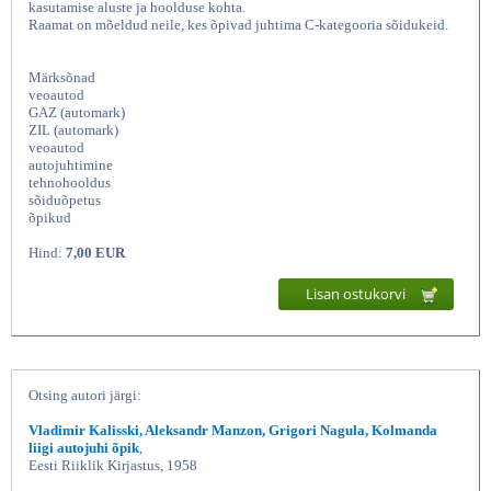
kasutamise aluste ja hoolduse kohta.
Raamat on mõeldud neile, kes õpivad juhtima C-kategooria sõidukeid.
Märksõnad
veoautod
GAZ (automark)
ZIL (automark)
veoautod
autojuhtimine
tehnohooldus
sõiduõpetus
õpikud
C-kategooria autod Autojuhi õpik,
Hind:
7,00 EUR
Lisan ostukorvi
Otsing autori järgi:
Vladimir Kalisski, Aleksandr Manzon, Grigori Nagula, Kolmanda
liigi autojuhi õpik
,
Eesti Riiklik Kirjastus, 1958