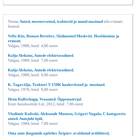
Teema
Autod, mootorrattad, traktorid ja muud masinad
alla viimati
lisatud:
Vello Kits, Roman Bertelov, Sõiduautod Moskvitš. Hooldamine ja
remont
,
Valgus, 1986, hind: 4,00 eurot
Kalju Aleksius, Autode elektriseadmed
,
Valgus, 1989, hind: 7,00 eurot
Kalju Aleksius, Autode elektriseadmed
,
Valgus, 1989, hind: 6,00 eurot
K. Tagavälja, Traktori T-150K haakeriistad ja -masinad
,
Valgus, 1978, hind: 9,00 eurot
Henn Kullerkupp, Veoautod. Õppematerjal
,
Eesti Autokoolide Liit, 2012, hind: 7,00 eurot
Vladimir Kalisski, Aleksandr Manzon, Grigori Nagula, C-kategooria
autod. Autojuhi õpik
,
Valgus, 1984, hind: 7,00 eurot
Oma auto (kogumik ajalehes Äripäev avaldatud artiklitest)
,