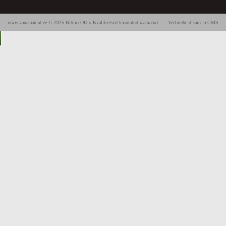
www.vanaraamat.ee © 2025 Biblio OÜ » Kvaliteetsed kasutatud raamatud
Veebilehe disain ja CMS