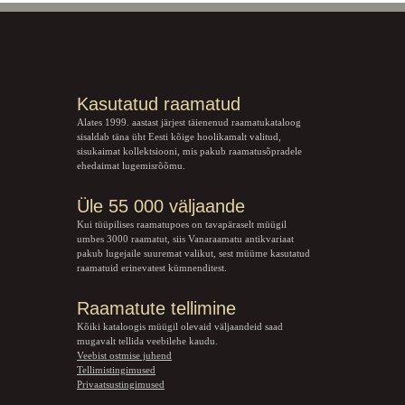
Kasutatud raamatud
Alates 1999. aastast järjest täienenud raamatukataloog
sisaldab täna üht Eesti kõige hoolikamalt valitud,
sisukaimat kollektsiooni, mis pakub raamatusõpradele
ehedaimat lugemisrõõmu.
Üle 55 000 väljaande
Kui tüüpilises raamatupoes on tavapäraselt müügil
umbes 3000 raamatut, siis Vanaraamatu
antikvariaat
pakub lugejaile suuremat valikut, sest müüme kasutatud
raamatuid erinevatest kümnenditest.
Raamatute tellimine
Kõiki kataloogis müügil olevaid väljaandeid saad
mugavalt tellida veebilehe kaudu.
Veebist ostmise juhend
Tellimistingimused
Privaatsustingimused