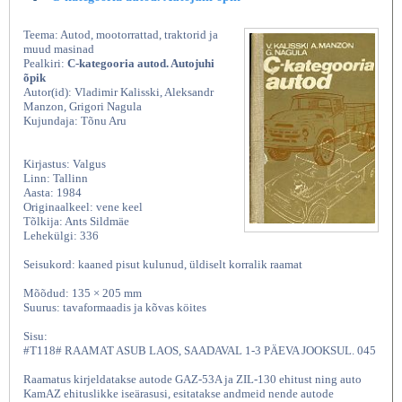
Teema: Autod, mootorrattad, traktorid ja
muud masinad
Pealkiri:
C-kategooria autod. Autojuhi
õpik
Autor(id): Vladimir Kalisski, Aleksandr
Manzon, Grigori Nagula
Kujundaja: Tõnu Aru
Kirjastus: Valgus
Linn: Tallinn
Aasta: 1984
Originaalkeel: vene keel
Tõlkija: Ants Sildmäe
Lehekülgi: 336
Seisukord: kaaned pisut kulunud, üldiselt korralik raamat
Mõõdud: 135 × 205 mm
Suurus: tavaformaadis ja kõvas köites
Sisu:
#T118# RAAMAT ASUB LAOS, SAADAVAL 1-3 PÄEVA JOOKSUL. 045
Raamatus kirjeldatakse autode GAZ-53A ja ZIL-130 ehitust ning auto
KamAZ ehituslikke iseärasusi, esitatakse andmeid nende autode