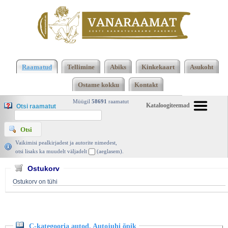
Klõpsa siia , et näha täielikku loendit!
C-kategooria
autod. Autojuhi õpik, Valgus 1984 | vanaraamat. ee
Raamatud
Tellimine
Abiks
Kinkekaart
Asukoht
Ostame kokku
Kontakt
Müügil
58691
raamatut
Kataloogiteemad
Otsi raamatut
Vaikimisi pealkirjadest ja autorite nimedest,
otsi lisaks ka muudelt väljadelt
(aeglasem).
Ostukorv
Ostukorv on tühi
C-kategooria autod. Autojuhi õpik