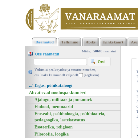
Klõpsa siia , et näha täielikku loendit!
Enesemuutmise kunst,
Raamatud
Tellimine
Abiks
Kinkekaart
Asu
Vladimir Levi, Valgus 1987 | vanaraamat. ee
Müügil
58680
raamatut
Otsi raamatut
Vaikimisi pealkirjadest ja autorite nimedest,
otsi lisaks ka muudelt väljadelt
(aeglasem).
../ Tagasi põhikataloogi
Ahvatlevad sooduspakkumised
Ajalugu, militaar ja punanurk
Elulood, memuaarid
Eneseabi, psühholoogia, psühhiaatria,
pedagoogika, lastekasvatus
Esoteerika, religioon
Filosoofia, loogika