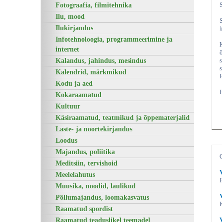
Fotograafia, filmitehnika
Ilu, mood
Ilukirjandus
Infotehnoloogia, programmeerimine ja
internet
Kalandus, jahindus, mesindus
Kalendrid, märkmikud
Kodu ja aed
Kokaraamatud
Kultuur
Käsiraamatud, teatmikud ja õppematerjalid
Laste- ja noortekirjandus
Loodus
Majandus, poliitika
Meditsiin, tervishoid
Meelelahutus
Muusika, noodid, laulikud
Põllumajandus, loomakasvatus
Raamatud spordist
Raamatud teaduslikel teemadel