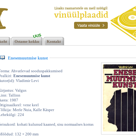
UUS
koht
Ostame kokku
Kontakt
Enesemuutmise kunst
Teema: Ahvatlevad sooduspakkumised
Pealkiri:
Enesemuutmise kunst
Autor(id): Vladimir Levi
Kirjastus: Valgus
Linn: Tallinn
Aasta: 1987
Originaalkeel: vene keel
Tõlkija: Merle Nuia, Kalle Käsper
Lehekülgi: 224
Seisukord: kohati kulunud kaaned, sisu normaalses korras
Mõõdud: 132 × 200 mm