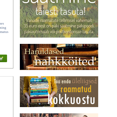
ses
 ning
amatus