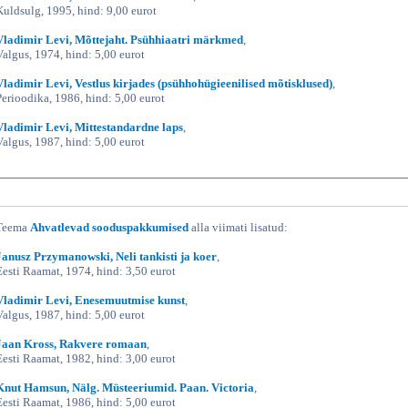
Kuldsulg, 1995, hind: 9,00 eurot
Vladimir Levi, Mõttejaht. Psühhiaatri märkmed
,
Valgus, 1974, hind: 5,00 eurot
Vladimir Levi, Vestlus kirjades (psühhohügieenilised mõtisklused)
,
Perioodika, 1986, hind: 5,00 eurot
Vladimir Levi, Mittestandardne laps
,
Valgus, 1987, hind: 5,00 eurot
Teema
Ahvatlevad sooduspakkumised
alla viimati lisatud:
Janusz Przymanowski, Neli tankisti ja koer
,
Eesti Raamat, 1974, hind: 3,50 eurot
Vladimir Levi, Enesemuutmise kunst
,
Valgus, 1987, hind: 5,00 eurot
Jaan Kross, Rakvere romaan
,
Eesti Raamat, 1982, hind: 3,00 eurot
Knut Hamsun, Nälg. Müsteeriumid. Paan. Victoria
,
Eesti Raamat, 1986, hind: 5,00 eurot