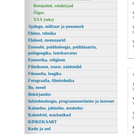
Reisijuhid, reisikirjad
Õigus
XXX (seks)
Ajalugu, militaar ja punanurk
Ehitus, tehnika
Elulood, memuaarid
Eneseabi, psühholoogia, psühhiaatria,
pedagoogika, lastekasvatus
Esoteerika, religioon
Enesemuutmise kunst, Vladimir Levi,
Filmikunst, teater, näidendid
Filosoofia, loogika
Fotograafia, filmitehnika
Ilu, mood
Ilukirjandus
Infotehnoloogia, programmeerimine ja internet
Kalandus, jahindus, mesindus
Kalendrid, märkmikud
KINKEKAART
Kodu ja aed