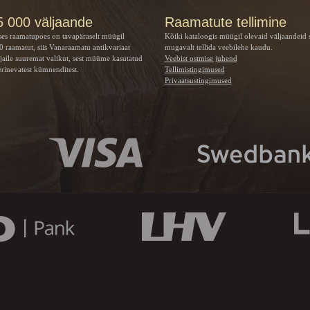
5 000 väljaande
Raamatute tellimine
ses raamatupoes on tavapäraselt müügil
Kõiki kataloogis müügil olevaid väljaandeid 
 raamatut, siis Vanaraamatu
antikvariaat
mugavalt tellida veebilehe kaudu.
jaile suuremat valikut, sest müüme kasutatud
Veebist ostmise juhend
rinevatest kümnenditest.
Tellimistingimused
Privaatsustingimused