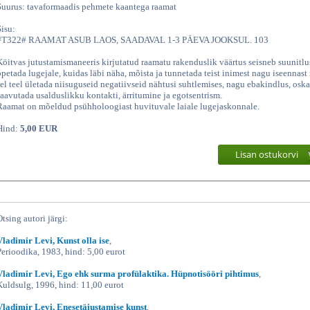
Suurus: tavaformaadis pehmete kaantega raamat
Sisu:
#T322# RAAMAT ASUB LAOS, SAADAVAL 1-3 PÄEVA JOOKSUL. 103
Köitvas jutustamismaneeris kirjutatud raamatu rakenduslik väärtus seisneb suunitlu
õpetada lugejale, kuidas läbi näha, mõista ja tunnetada teist inimest nagu iseennast
sel teel ületada niisuguseid negatiivseid nähtusi suhtlemises, nagu ebakindlus, osk
saavutada usalduslikku kontakti, ärritumine ja egotsentrism.
Raamat on mõeldud psühholoogiast huvituvale laiale lugejaskonnale.
Hind:
5,00 EUR
Lisan ostukorvi
Otsing autori järgi:
Vladimir Levi, Kunst olla ise
,
Perioodika, 1983, hind: 5,00 eurot
Vladimir Levi, Ego ehk surma profülaktika. Hüpnotisööri pihtimus
,
Kuldsulg, 1996, hind: 11,00 eurot
Vladimir Levi, Enesetäiustamise kunst
,