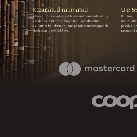
Kasutatud raamatud
Üle 5
Alates 1999. aastast järjest täienenud raamatukataloog
Kui tüüpili
sisaldab täna üht Eesti kõige hoolikamalt valitud,
umbes 3000
sisukaimat kollektsiooni, mis pakub raamatusõpradele
pakub luge
ehedaimat lugemisrõõmu.
raamatuid e