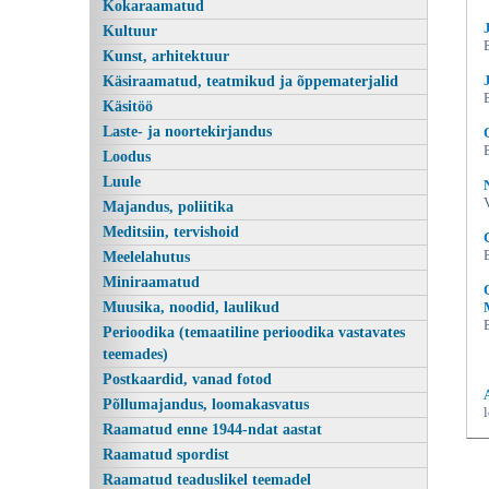
Kokaraamatud
Kultuur
Kunst, arhitektuur
Käsiraamatud, teatmikud ja õppematerjalid
Käsitöö
Laste- ja noortekirjandus
Loodus
Luule
Majandus, poliitika
Meditsiin, tervishoid
Meelelahutus
Miniraamatud
Muusika, noodid, laulikud
Perioodika (temaatiline perioodika vastavates
teemades)
Postkaardid, vanad fotod
Põllumajandus, loomakasvatus
Raamatud enne 1944-ndat aastat
Raamatud spordist
Raamatud teaduslikel teemadel