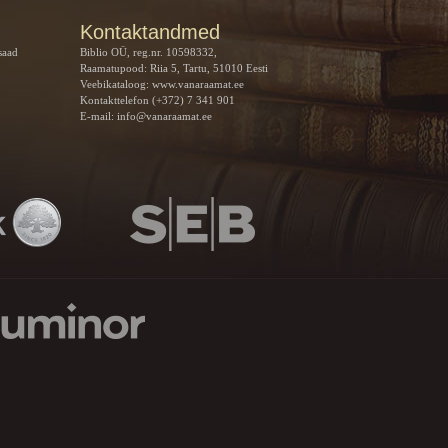
Kontaktandmed
saad
Biblio OÜ, reg.nr. 10598332,
Raamatupood: Riia 5, Tartu, 51010 Eesti
Veebikataloog:
www.vanaraamat.ee
Kontakttelefon (+372) 7 341 901
E-mail:
info@vanaraamat.ee