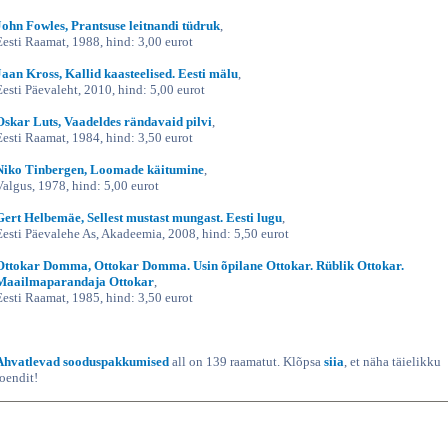
John Fowles, Prantsuse leitnandi tüdruk
,
Eesti Raamat, 1988, hind: 3,00 eurot
Jaan Kross, Kallid kaasteelised. Eesti mälu
,
Eesti Päevaleht, 2010, hind: 5,00 eurot
Oskar Luts, Vaadeldes rändavaid pilvi
,
Eesti Raamat, 1984, hind: 3,50 eurot
Niko Tinbergen, Loomade käitumine
,
Valgus, 1978, hind: 5,00 eurot
Gert Helbemäe, Sellest mustast mungast. Eesti lugu
,
Eesti Päevalehe As, Akadeemia, 2008, hind: 5,50 eurot
Ottokar Domma, Ottokar Domma. Usin õpilane Ottokar. Rüblik Ottokar.
Maailmaparandaja Ottokar
,
Eesti Raamat, 1985, hind: 3,50 eurot
Ahvatlevad sooduspakkumised
all on 139 raamatut. Klõpsa
siia
, et näha täielikku
loendit!