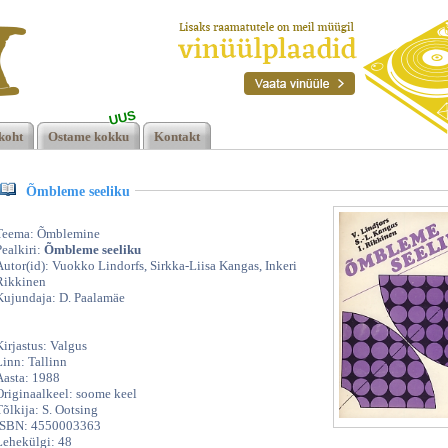
UUS
s
koht
Ostame kokku
Kontakt
Õmbleme seeliku
Teema: Õmblemine
Pealkiri:
Õmbleme seeliku
Autor(id): Vuokko Lindorfs, Sirkka-Liisa Kangas, Inkeri
Rikkinen
Kujundaja: D. Paalamäe
Kirjastus: Valgus
Linn: Tallinn
Aasta: 1988
Originaalkeel: soome keel
Tõlkija: S. Ootsing
ISBN: 4550003363
Lehekülgi: 48