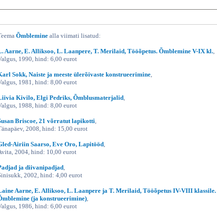
Teema
Õmblemine
alla viimati lisatud:
L. Aarne, E. Alliksoo, L. Laanpere, T. Merilaid, Tööõpetus. Õmblemine V-IX kl.
,
Valgus, 1990, hind: 6,00 eurot
Karl Sokk, Naiste ja meeste ülerõivaste konstrueerimine
,
Valgus, 1981, hind: 8,00 eurot
Liivia Kivilo, Elgi Pedriks, Õmblusmaterjalid
,
Valgus, 1988, hind: 8,00 eurot
Susan Briscoe, 21 võrratut lapikotti
,
Tänapäev, 2008, hind: 15,00 eurot
Gled-Airiin Saarso, Eve Oro, Lapitööd
,
Avita, 2004, hind: 10,00 eurot
Padjad ja diivanipadjad
,
Sinisukk, 2002, hind: 4,00 eurot
Laine Aarne, E. Alliksoo, L. Laanpere ja T. Merilaid, Tööõpetus IV-VIII klassile.
Õmblemine (ja konstrueerimine)
,
Valgus, 1986, hind: 6,00 eurot