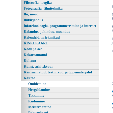
Filosoofia, loogika
Fotograafia, filmitehnika
Ilu, mood
Ilukirjandus
Infotehnoloogia, programmeerimine ja internet
Kalandus, jahindus, mesindus
Kalendrid, märkmikud
KINKEKAART
Kodu ja aed
Kokaraamatud
Kultuur
Kunst, arhitektuur
Käsiraamatud, teatmikud ja õppematerjalid
Käsitöö
Õmblemine
Heegeldamine
Tikkimine
Kudumine
Meisterdamine
Rahvarõivad