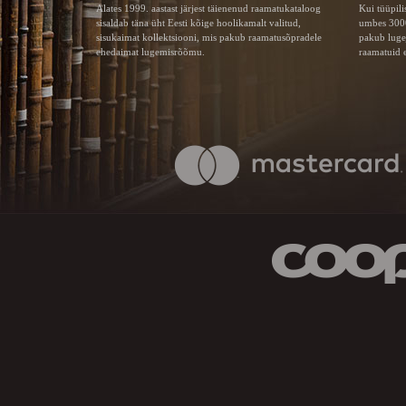
Alates 1999. aastast järjest täienenud raamatukataloog
Kui tüüpili
sisaldab täna üht Eesti kõige hoolikamalt valitud,
umbes 3000
sisukaimat kollektsiooni, mis pakub raamatusõpradele
pakub luge
ehedaimat lugemisrõõmu.
raamatuid e