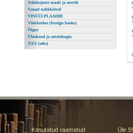
Seiklusjutte maalt ja merelt
Vanad nahkköited
VINÜÜLPLAADID
Võõrkeelne (foreign books)
Õigus
Ühiskond ja sotsioloogia
XXX (seks)
Kasutatud raamatud
Üle 5