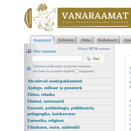
Klõpsa siia , et näha täielikku loendit!
Õmbleme seeliku, Valgu
Raamatud
Tellimine
Abiks
Kinkekaart
Asu
1988 | vanaraamat. ee
Müügil
58716
raamatut
Otsi raamatut
Vaikimisi pealkirjadest ja autorite nimedest,
otsi lisaks ka muudelt väljadelt
(aeglasem).
Ahvatlevad sooduspakkumised
Ajalugu, militaar ja punanurk
Ehitus, tehnika
Elulood, memuaarid
Eneseabi, psühholoogia, psühhiaatria,
pedagoogika, lastekasvatus
Esoteerika, religioon
Filmikunst, teater, näidendid