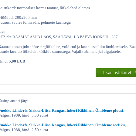
Seisukord: normaalses korras raamat, lõikelehed olemas
Mõõdud: 290x205 mm
Suurus: suures formaadis, pehmete kaantega
Sisu:
#T219# RAAMAT ASUB LAOS, SAADAVAL 1-3 PÄEVA JOOKSUL. 287
Raamat annab juhtnööre sirglõikelise, volditud ja koonusseeliku õmblemiseks. Ra
juurde kuulub lõikeleht kõikide suurustega. Vajalik abimaterjal algajatele.
Hind:
5,00 EUR
Lisan ostukorvi
Otsing autori järgi:
Vuokko Lindorfs, Sirkka-Liisa Kangas, Inkeri Rikkinen, Õmbleme pluusi
,
Valgus, 1989, hind: 5,50 eurot
Vuokko Lindorfs, Sirkka-Liisa Kangas, Inkeri Rikkinen, Õmbleme seeliku
,
Valgus, 1988, hind: 2,50 eurot