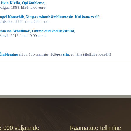
Liivia Kivilo, Õpi õmblema
,
Valgus, 1988, hind: 5,00 eurot
Ingel Kanarbik, Nurgas tolmub õmblusmasin. Kui kaua veel?
,
Sinisukk, 1992, hind: 6,00 eurot
Vanessa Arbuthnott, Õmmeldud kodutekstiilid
,
Varrak, 2013, hind: 9,00 eurot
Õmblemine
all on 135 raamatut. Klõpsa
siia
, et näha täielikku loendit!
5 000 väljaande
Raamatute tellimine