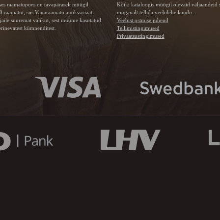
ses raamatupoes on tavapäraselt müügil
Kõiki kataloogis müügil olevaid väljaandeid 
 raamatut, siis Vanaraamatu
antikvariaat
mugavalt tellida veebilehe kaudu.
jaile suuremat valikut, sest müüme kasutatud
Veebist ostmise juhend
rinevatest kümnenditest.
Tellimistingimused
Privaatsustingimused