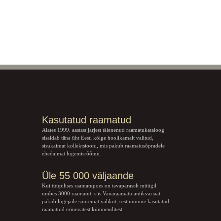
Kasutatud raamatud
Alates 1999. aastast järjest täienenud raamatukataloog
sisaldab täna üht Eesti kõige hoolikamalt valitud,
sisukaimat kollektsiooni, mis pakub raamatusõpradele
ehedaimat lugemisrõõmu.
Üle 55 000 väljaande
Kui tüüpilises raamatupoes on tavapäraselt müügil
umbes 3000 raamatut, siis Vanaraamatu
antikvariaat
pakub lugejaile suuremat valikut, sest müüme kasutatud
raamatuid erinevatest kümnenditest.