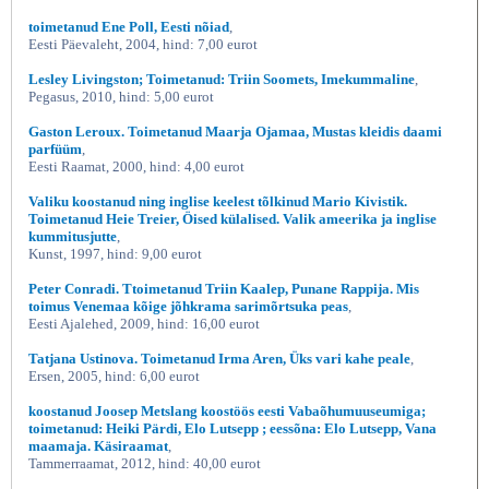
toimetanud Ene Poll, Eesti nõiad
,
Eesti Päevaleht, 2004, hind: 7,00 eurot
Lesley Livingston; Toimetanud: Triin Soomets, Imekummaline
,
Pegasus, 2010, hind: 5,00 eurot
Gaston Leroux. Toimetanud Maarja Ojamaa, Mustas kleidis daami
parfüüm
,
Eesti Raamat, 2000, hind: 4,00 eurot
Valiku koostanud ning inglise keelest tõlkinud Mario Kivistik.
Toimetanud Heie Treier, Öised külalised. Valik ameerika ja inglise
kummitusjutte
,
Kunst, 1997, hind: 9,00 eurot
Peter Conradi. Ttoimetanud Triin Kaalep, Punane Rappija. Mis
toimus Venemaa kõige jõhkrama sarimõrtsuka peas
,
Eesti Ajalehed, 2009, hind: 16,00 eurot
Tatjana Ustinova. Toimetanud Irma Aren, Üks vari kahe peale
,
Ersen, 2005, hind: 6,00 eurot
koostanud Joosep Metslang koostöös eesti Vabaõhumuuseumiga;
toimetanud: Heiki Pärdi, Elo Lutsepp ; eessõna: Elo Lutsepp, Vana
maamaja. Käsiraamat
,
Tammerraamat, 2012, hind: 40,00 eurot