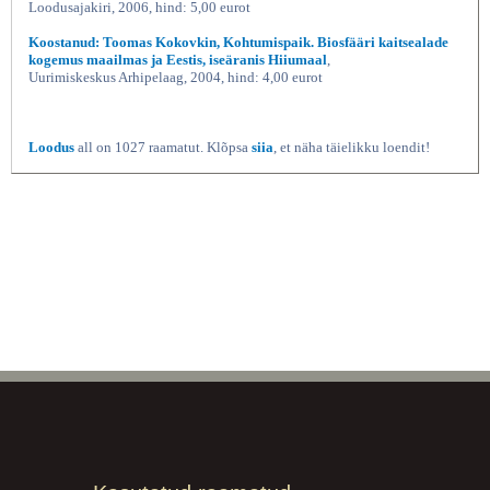
Loodusajakiri, 2006, hind: 5,00 eurot
Koostanud: Toomas Kokovkin, Kohtumispaik. Biosfääri kaitsealade
kogemus maailmas ja Eestis, iseäranis Hiiumaal
,
Uurimiskeskus Arhipelaag, 2004, hind: 4,00 eurot
Loodus
all on 1027 raamatut. Klõpsa
siia
, et näha täielikku loendit!