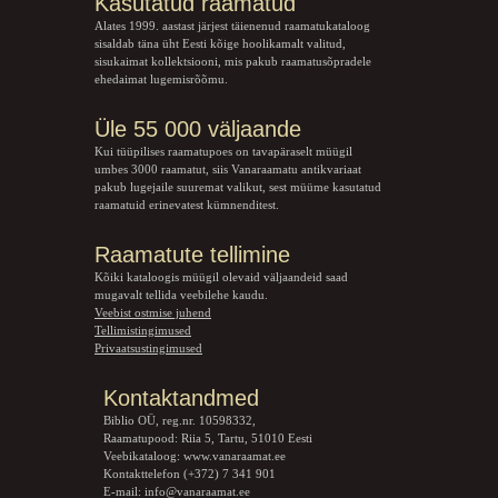
Kasutatud raamatud
Alates 1999. aastast järjest täienenud raamatukataloog
sisaldab täna üht Eesti kõige hoolikamalt valitud,
sisukaimat kollektsiooni, mis pakub raamatusõpradele
ehedaimat lugemisrõõmu.
Üle 55 000 väljaande
Kui tüüpilises raamatupoes on tavapäraselt müügil
umbes 3000 raamatut, siis Vanaraamatu
antikvariaat
pakub lugejaile suuremat valikut, sest müüme kasutatud
raamatuid erinevatest kümnenditest.
Raamatute tellimine
Kõiki kataloogis müügil olevaid väljaandeid saad
mugavalt tellida veebilehe kaudu.
Veebist ostmise juhend
Tellimistingimused
Privaatsustingimused
Kontaktandmed
Biblio OÜ, reg.nr. 10598332,
Raamatupood: Riia 5, Tartu, 51010 Eesti
Veebikataloog:
www.vanaraamat.ee
Kontakttelefon (+372) 7 341 901
E-mail:
info@vanaraamat.ee