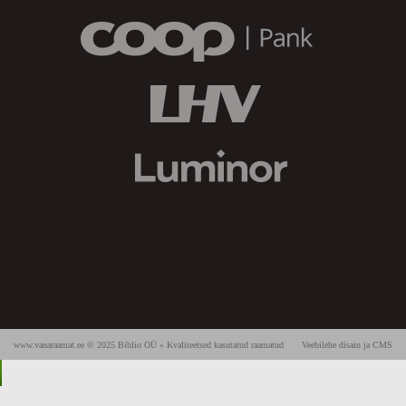
www.vanaraamat.ee © 2025 Biblio OÜ » Kvaliteetsed kasutatud raamatud
Veebilehe disain ja CMS