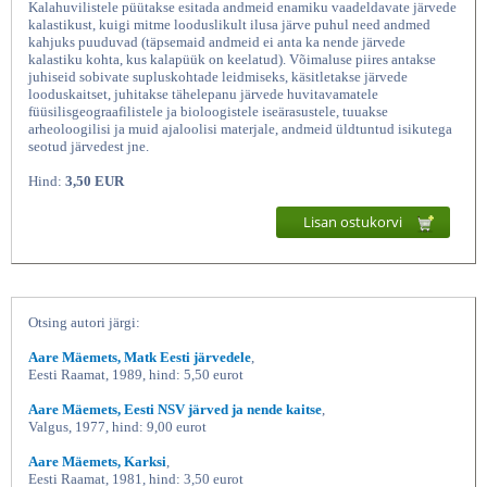
Kalahuvilistele püütakse esitada andmeid enamiku vaadeldavate järvede
kalastikust, kuigi mitme looduslikult ilusa järve puhul need andmed
kahjuks puuduvad (täpsemaid andmeid ei anta ka nende järvede
kalastiku kohta, kus kalapüük on keelatud). Võimaluse piires antakse
juhiseid sobivate supluskohtade leidmiseks, käsitletakse järvede
looduskaitset, juhitakse tähelepanu järvede huvitavamatele
füüsilisgeograafilistele ja bioloogistele iseärasustele, tuuakse
arheoloogilisi ja muid ajaloolisi materjale, andmeid üldtuntud isikutega
seotud järvedest jne.
Hind:
3,50 EUR
Lisan ostukorvi
Matk Eesti järvedele, Aare
Otsing autori järgi:
Aare Mäemets, Matk Eesti järvedele
,
Eesti Raamat, 1989, hind: 5,50 eurot
Aare Mäemets, Eesti NSV järved ja nende kaitse
,
Valgus, 1977, hind: 9,00 eurot
Aare Mäemets, Karksi
,
Eesti Raamat, 1981, hind: 3,50 eurot