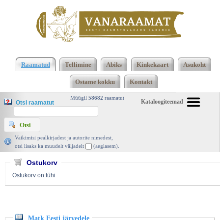
Klõpsa siia , et näha täielikku loendit!
Matk Eesti
järvedele, Aare Mäemets, Eesti raamat 1969 |
Raamatud
Tellimine
Abiks
Kinkekaart
Asukoht
vanaraamat. ee
Ostame kokku
Kontakt
Müügil
58682
raamatut
Kataloogiteemad
Otsi raamatut
Vaikimisi pealkirjadest ja autorite nimedest,
otsi lisaks ka muudelt väljadelt
(aeglasem).
Ostukorv
Ostukorv on tühi
Matk Eesti järvedele