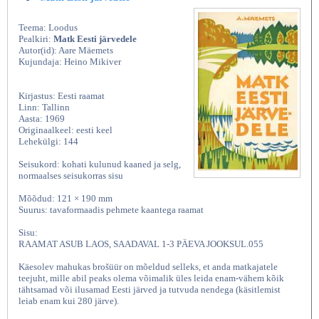
Teema: Loodus
Pealkiri:
Matk Eesti järvedele
Autor(id): Aare Mäemets
Kujundaja: Heino Mikiver
Kirjastus: Eesti raamat
Linn: Tallinn
Aasta: 1969
Originaalkeel: eesti keel
Lehekülgi: 144
Seisukord: kohati kulunud kaaned ja selg,
normaalses seisukorras sisu
Mõõdud: 121 × 190 mm
Suurus: tavaformaadis pehmete kaantega raamat
Sisu:
RAAMAT ASUB LAOS, SAADAVAL 1-3 PÄEVA JOOKSUL.055
Käesolev mahukas brošüür on mõeldud selleks, et anda matkajatele
teejuht, mille abil peaks olema võimalik üles leida enam-vähem kõik
tähtsamad või ilusamad Eesti järved ja tutvuda nendega (käsitlemist
leiab enam kui 280 järve).