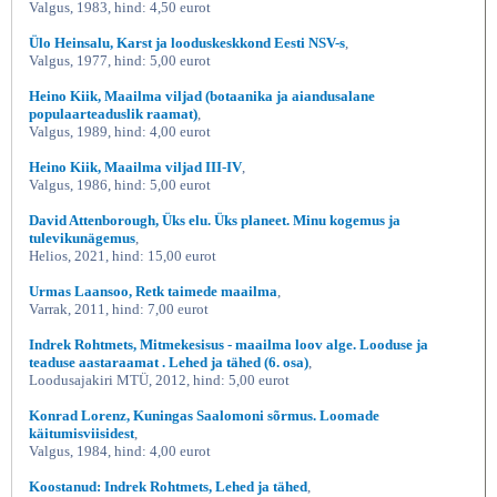
Valgus, 1983, hind: 4,50 eurot
Ülo Heinsalu, Karst ja looduskeskkond Eesti NSV-s
,
Valgus, 1977, hind: 5,00 eurot
Heino Kiik, Maailma viljad (botaanika ja aiandusalane
populaarteaduslik raamat)
,
Valgus, 1989, hind: 4,00 eurot
Heino Kiik, Maailma viljad III-IV
,
Valgus, 1986, hind: 5,00 eurot
David Attenborough, Üks elu. Üks planeet. Minu kogemus ja
tulevikunägemus
,
Helios, 2021, hind: 15,00 eurot
Urmas Laansoo, Retk taimede maailma
,
Varrak, 2011, hind: 7,00 eurot
Indrek Rohtmets, Mitmekesisus - maailma loov alge. Looduse ja
teaduse aastaraamat . Lehed ja tähed (6. osa)
,
Loodusajakiri MTÜ, 2012, hind: 5,00 eurot
Konrad Lorenz, Kuningas Saalomoni sõrmus. Loomade
käitumisviisidest
,
Valgus, 1984, hind: 4,00 eurot
Koostanud: Indrek Rohtmets, Lehed ja tähed
,