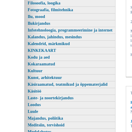
Filosoofia, loogika
Fotograafia, filmitehnika
Ilu, mood
Ilukirjandus
Infotehnoloogia, programmeerimine ja internet
Kalandus, jahindus, mesindus
Kalendrid, märkmikud
KINKEKAART
Kodu ja aed
Kokaraamatud
Kultuur
Kunst, arhitektuur
Käsiraamatud, teatmikud ja õppematerjalid
Käsitöö
Laste- ja noortekirjandus
Loodus
Luule
Majandus, poliitika
Meditsiin, tervishoid
Meelelahutus