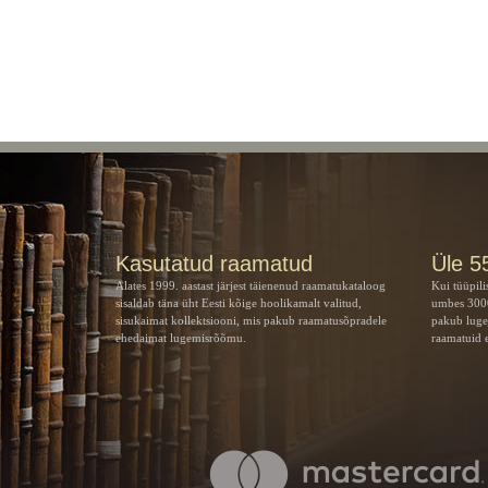
Kasutatud raamatud
Üle 5
Alates 1999. aastast järjest täienenud raamatukataloog
Kui tüüpili
sisaldab täna üht Eesti kõige hoolikamalt valitud,
umbes 3000
sisukaimat kollektsiooni, mis pakub raamatusõpradele
pakub luge
ehedaimat lugemisrõõmu.
raamatuid e