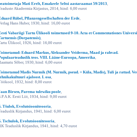
peatoimetaja Mati Erelt, Emakeele Seltsi aastaraamat 59/2013
,
Teaduste Akadeemia Kirjastus, 2014, hind: 6,00 eurot
Eduard Rübel, Pflanzengesellschaften der Erde
,
Verlag Hans Huber, 1930, hind: 16,00 eurot
Eesti Vabariigi Tartu Ülikooli toimetused 9-10. Acta et Commentationes Universi
Tartuensis (Dorpatensis)
,
Tartu Ülikool, 1926, hind: 16,00 eurot
Toimetanud: Eduard Markus, Aleksander Veiderma, Maad ja rahvad.
Populaarteaduslik teos. VIII. Lääne-Euroopa, Ameerika
,
Raamatu Sõber, 1930, hind: 6,00 eurot
Toimetanud Madis Nurmik (M. Nurmik, pseud. = Küla, Madis), Tuli ja rattad. Ves
tehnikakultuuri ajaloost. I. osa
,
Töökool, 1932, hind: 8,00 eurot
Jaan Birsen, Parema tulewiku poole
,
S.P.A.K. Eesti Liit, 1934, hind: 9,00 eurot
S. Tšulok, Evolutsiooniteooria
,
Teaduslik Kirjandus, 1941, hind: 6,00 eurot
S. Tschulok, Evolutsiooniteooria
,
RK Teaduslik Kirjandus, 1941, hind: 4,70 eurot