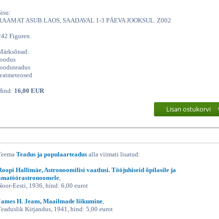
Sisu:
RAAMAT ASUB LAOS, SAADAVAL 1-3 PÄEVA JOOKSUL. Z002
242 Figuren.
Märksõnad:
loodus
looduteadus
teatmeteosed
Hind:
16,00 EUR
Lisan ostukorvi
Teema
Teadus ja populaarteadus
alla viimati lisatud:
Roopi Hallimäe, Astronoomilisi vaatlusi. Tööjuhiseid õpilasile ja
amatöörastronoomele
,
Noor-Eesti, 1936, hind: 6,00 eurot
James H. Jeans, Maailmade liikumine
,
Teaduslik Kirjandus, 1941, hind: 5,00 eurot