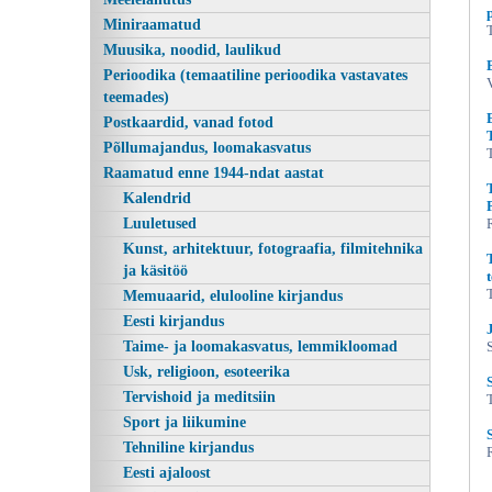
Miniraamatud
Muusika, noodid, laulikud
Perioodika (temaatiline perioodika vastavates
teemades)
Postkaardid, vanad fotod
Põllumajandus, loomakasvatus
Raamatud enne 1944-ndat aastat
Kalendrid
Luuletused
Pflanzengesellschaften der Erde, Eduard
Kunst, arhitektuur, fotograafia, filmitehnika
ja käsitöö
Memuaarid, elulooline kirjandus
Eesti kirjandus
Taime- ja loomakasvatus, lemmikloomad
Usk, religioon, esoteerika
Tervishoid ja meditsiin
Sport ja liikumine
Tehniline kirjandus
Eesti ajaloost