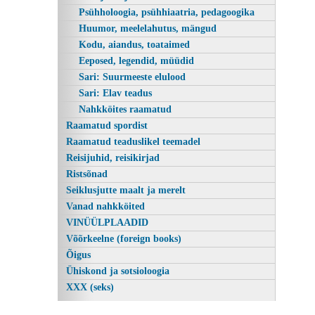
Psühholoogia, psühhiaatria, pedagoogika
Huumor, meelelahutus, mängud
Kodu, aiandus, toataimed
Eeposed, legendid, müüdid
Sari: Suurmeeste elulood
Sari: Elav teadus
Nahkköites raamatud
Raamatud spordist
Raamatud teaduslikel teemadel
Reisijuhid, reisikirjad
Ristsõnad
Seiklusjutte maalt ja merelt
Vanad nahkköited
VINÜÜLPLAADID
Võõrkeelne (foreign books)
Õigus
Ühiskond ja sotsioloogia
XXX (seks)