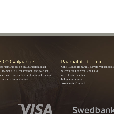
5 000 väljaande
Raamatute tellimine
ses raamatupoes on tavapäraselt müügil
Kõiki kataloogis müügil olevaid väljaandeid 
 raamatut, siis Vanaraamatu
antikvariaat
mugavalt tellida veebilehe kaudu.
jaile suuremat valikut, sest müüme kasutatud
Veebist ostmise juhend
rinevatest kümnenditest.
Tellimistingimused
Privaatsustingimused