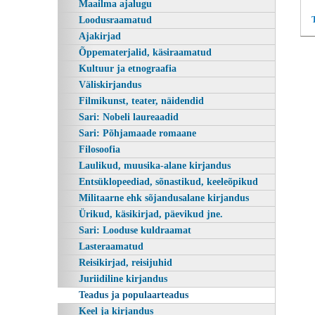
Maailma ajalugu
Loodusraamatud
Ajakirjad
Õppematerjalid, käsiraamatud
Kultuur ja etnograafia
Väliskirjandus
Filmikunst, teater, näidendid
Sari: Nobeli laureaadid
Sari: Põhjamaade romaane
Filosoofia
Laulikud, muusika-alane kirjandus
Entsüklopeediad, sõnastikud, keeleõpikud
Militaarne ehk sõjandusalane kirjandus
Ürikud, käsikirjad, päevikud jne.
Sari: Looduse kuldraamat
Lasteraamatud
Reisikirjad, reisijuhid
Juriidiline kirjandus
Teadus ja populaarteadus
Keel ja kirjandus