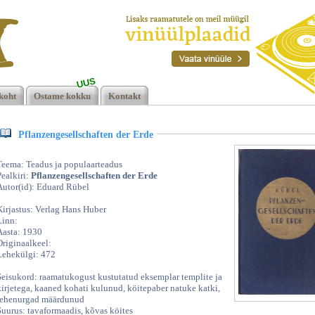
UUS
der
koht
Ostame kokku
Kontakt
Pflanzengesellschaften der Erde
Teema: Teadus ja populaarteadus
Pealkiri:
Pflanzengesellschaften der Erde
Autor(id): Eduard Rübel
Kirjastus: Verlag Hans Huber
Linn:
Aasta: 1930
Originaalkeel:
Lehekülgi: 472
Seisukord: raamatukogust kustutatud eksemplar templite ja
kirjetega, kaaned kohati kulunud, köitepaber natuke katki,
lehenurgad määrdunud
Suurus: tavaformaadis, kõvas köites