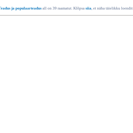
Teadus ja populaarteadus
all on 39 raamatut. Klõpsa
siia
, et näha täielikku loendit