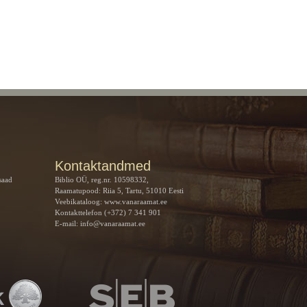
Kontaktandmed
saad
Biblio OÜ, reg.nr. 10598332,
Raamatupood: Riia 5, Tartu, 51010 Eesti
Veebikataloog:
www.vanaraamat.ee
Kontakttelefon (+372) 7 341 901
E-mail:
info@vanaraamat.ee