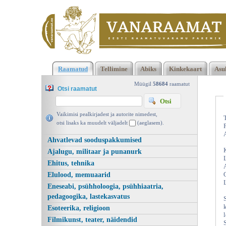
Klõpsa siia , et näha täielikku loendit!
Pflanzengesellschaften 
Raamatud
Tellimine
Abiks
Kinkekaart
Asu
Erde, Eduard Rübel, Verlag Hans Huber 1930 | vanaraamat. ee
Müügil
58684
raamatut
Otsi raamatut
Vaikimisi pealkirjadest ja autorite nimedest,
otsi lisaks ka muudelt väljadelt
(aeglasem).
Ahvatlevad sooduspakkumised
Ajalugu, militaar ja punanurk
Ehitus, tehnika
Elulood, memuaarid
Eneseabi, psühholoogia, psühhiaatria,
pedagoogika, lastekasvatus
Esoteerika, religioon
Filmikunst, teater, näidendid