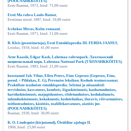
(POOLNAHKKÖITES)
,
Eesti Raamat, 1972, hind: 71,00 eurot
Eesti Ma rahva Laulo-Ramat
,
Eestimaa sinod, 188?, hind: 19,80 eurot
Icchokas Meras, Kolm romaani
,
Eesti Raamat, 1971, hind: 11,00 eurot
R. Kleis (peatoimetaja), Eesti Entsüklopeedia III. FERDA-JAANUS
,
Loodus, 1934, hind: 41,00 eurot
Arne Kaasik, Edgar Kask, Lahemaa rahvuspark. Лахемааский
национальный парк. Lahemaa National Park (TÄISNAHKKÖITES)
,
Eesti Raamat, 1983, hind: 21,00 eurot
koostanud Joh. Vibur, Ellen Peters, Eino Gepesoo (Gepesoo, Eino,
pseud. = Pihlakas, E. G), Perenaise leksikon. Kodude teatmeraamat.
Praktiliste teadmiste entsüklopeedia. Seletusi ja nõuandeid:
tervishoius, kasvatuses, kombeis, õigusküsimusis, kaubatundmises,
haridusküsimusis, majapidamises, riidetundmises, kodukultuuris,
tulundusküsimusis, kokakunstis, kodutehnikas, iluravis, rõivastumises,
toitlusteadmises, käsitöös, toalillekasvatuses, aiatöös jne.
(POOLNAHKKÖITES)
,
Raamat, 1936, hind: 36,00 eurot
K. O. Lindequist (kirjutanud), Üleüldine ajalugu II
,
1906, hind: 23,00 eurot