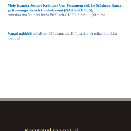
Meie Issanda Jesusse Kristusse Uus Testament ehk Ue Seädusse Ramat
ja Kunninga Taweti Laulo-Ramat (NAHKKÖITES)
,
Amerika-ma Nüjorki linna Piibliselts, 1880, hind: 11,00 eurot
Vanad nahkköited
all on 105 raamatut. Klõpsa
siia
, et näha täielikku
loendit!
Kasutatud raamatud