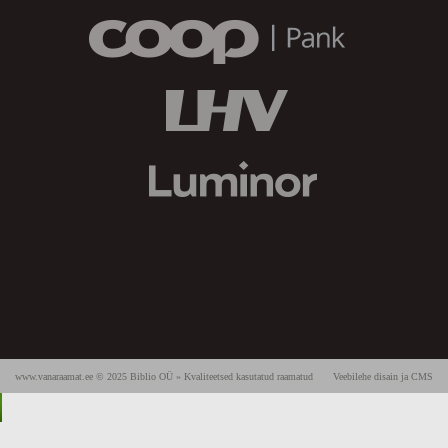
www.vanaraamat.ee © 2025 Biblio OÜ » Kvaliteetsed kasutatud raamatud
Veebilehe disain ja CMS