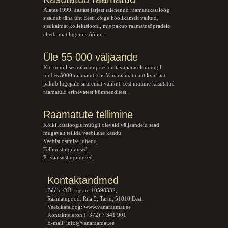
Alates 1999. aastast järjest täienenud raamatukataloog
sisaldab täna üht Eesti kõige hoolikamalt valitud,
sisukaimat kollektsiooni, mis pakub raamatusõpradele
ehedaimat lugemisrõõmu.
Üle 55 000 väljaande
Kui tüüpilises raamatupoes on tavapäraselt müügil
umbes 3000 raamatut, siis Vanaraamatu
antikvariaat
pakub lugejaile suuremat valikut, sest müüme kasutatud
raamatuid erinevatest kümnenditest.
Raamatute tellimine
Kõiki kataloogis müügil olevaid väljaandeid saad
mugavalt tellida veebilehe kaudu.
Veebist ostmise juhend
Tellimistingimused
Privaatsustingimused
Kontaktandmed
Biblio OÜ, reg.nr. 10598332,
Raamatupood: Riia 5, Tartu, 51010 Eesti
Veebikataloog:
www.vanaraamat.ee
Kontakttelefon (+372) 7 341 901
E-mail:
info@vanaraamat.ee