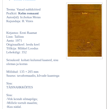
Teema: Vanad nahkköited
Pealkiri:
Kolm romaani
Autor(id): Icchokas Meras
Kujundaja: H. Viires
Kirjastus: Eesti Raamat
Linn: Tallinn
Aasta: 1971
Originaalkeel: leedu keel
Tõlkija: Mihkel Loodus
Lehekülgi: 352
Seisukord: kohati kulunud kaaned, sisu
olemas ja korras
Mõõdud: 135 × 205 mm
Suurus: tavaformaadis, kõvade kaantega
Sisu:
TÄISNAHKKÖITES
Sisu:
-Viik kestab silmapilgu;
-Millele toetub maailm;
-Kuu nädal.