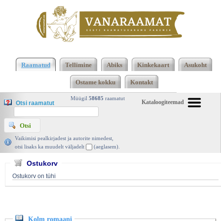
Klõpsa siia , et näha täielikku loendit!
Kolm
romaani, Icchokas Meras, Eesti Raamat 1971 |
Raamatud
Tellimine
Abiks
Kinkekaart
Asukoht
vanaraamat. ee
Ostame kokku
Kontakt
Müügil
58685
raamatut
Kataloogiteemad
Otsi raamatut
Vaikimisi pealkirjadest ja autorite nimedest,
otsi lisaks ka muudelt väljadelt
(aeglasem).
Ostukorv
Ostukorv on tühi
Kolm romaani