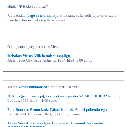
Hind: -
Hetkel on otsas*
*Jäta enda
märge ootenimekirja
, siis saame sulle eelisjärjekorras saata
teavituse kui raamat on jälle saadaval.
Otsing autori järgi Icchokas Meras:
Icchokas Meras, Viik kestab silmapilgu
,
Kolm romaani, Icchokas Meras,
Ajalehtede-Ajakirjade Kirjastus, 1964, hind: 5,00 eurot
Teema
Vanad nahkköited
alla viimati lisatud:
R. Kleis (peatoimetaja), Eesti entsüklopeedia VI. MUTHER-RAKITSE
,
Loodus, 1936, hind: 41,00 eurot
Paul Rummo, Pruun katk. Täisnahkköide. Autori pühendusega
,
Eesti Riiklik Kirjastus, 1943, hind: 121,00 eurot
Juhan Smuul, Valus valgus. Luuletused. Poeemid. Näidendid