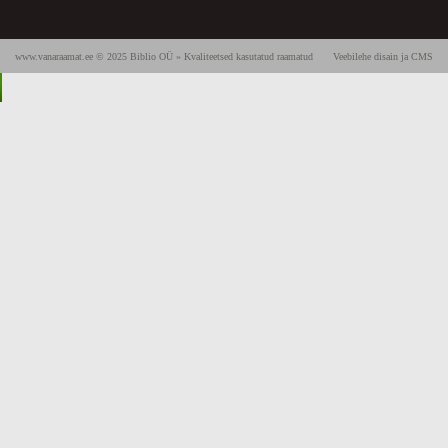
www.vanaraamat.ee © 2025 Biblio OÜ » Kvaliteetsed kasutatud raamatud
Veebilehe disain ja CMS