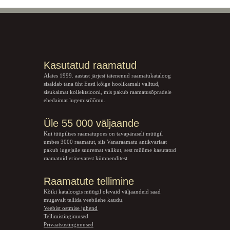
Kasutatud raamatud
Alates 1999. aastast järjest täienenud raamatukataloog
sisaldab täna üht Eesti kõige hoolikamalt valitud,
sisukaimat kollektsiooni, mis pakub raamatusõpradele
ehedaimat lugemisrõõmu.
Üle 55 000 väljaande
Kui tüüpilises raamatupoes on tavapäraselt müügil
umbes 3000 raamatut, siis Vanaraamatu
antikvariaat
pakub lugejaile suuremat valikut, sest müüme kasutatud
raamatuid erinevatest kümnenditest.
Raamatute tellimine
Kõiki kataloogis müügil olevaid väljaandeid saad
mugavalt tellida veebilehe kaudu.
Veebist ostmise juhend
Tellimistingimused
Privaatsustingimused