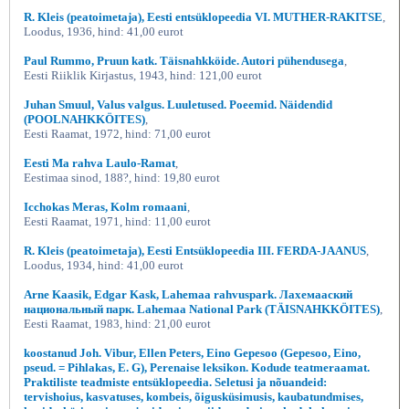
R. Kleis (peatoimetaja), Eesti entsüklopeedia VI. MUTHER-RAKITSE
,
Loodus, 1936, hind: 41,00 eurot
Paul Rummo, Pruun katk. Täisnahkköide. Autori pühendusega
,
Eesti Riiklik Kirjastus, 1943, hind: 121,00 eurot
Juhan Smuul, Valus valgus. Luuletused. Poeemid. Näidendid
(POOLNAHKKÖITES)
,
Eesti Raamat, 1972, hind: 71,00 eurot
Eesti Ma rahva Laulo-Ramat
,
Eestimaa sinod, 188?, hind: 19,80 eurot
Icchokas Meras, Kolm romaani
,
Eesti Raamat, 1971, hind: 11,00 eurot
R. Kleis (peatoimetaja), Eesti Entsüklopeedia III. FERDA-JAANUS
,
Loodus, 1934, hind: 41,00 eurot
Arne Kaasik, Edgar Kask, Lahemaa rahvuspark. Лахемааский
национальный парк. Lahemaa National Park (TÄISNAHKKÖITES)
,
Eesti Raamat, 1983, hind: 21,00 eurot
koostanud Joh. Vibur, Ellen Peters, Eino Gepesoo (Gepesoo, Eino,
pseud. = Pihlakas, E. G), Perenaise leksikon. Kodude teatmeraamat.
Praktiliste teadmiste entsüklopeedia. Seletusi ja nõuandeid:
tervishoius, kasvatuses, kombeis, õigusküsimusis, kaubatundmises,