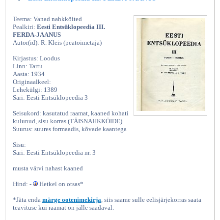
Teema: Vanad nahkköited
Pealkiri:
Eesti Entsüklopeedia III.
FERDA-JAANUS
Autor(id): R. Kleis (peatoimetaja)
Kirjastus: Loodus
Linn: Tartu
Aasta: 1934
Originaalkeel:
Lehekülgi: 1389
Sari: Eesti Entsüklopeedia 3
Seisukord: kasutatud raamat, kaaned kohati
kulunud, sisu korras (TÄISNAHKKÖIDE)
Suurus: suures formaadis, kõvade kaantega
Sisu:
Sari: Eesti Entsüklopeedia nr. 3
musta värvi nahast kaaned
Hind: -
Hetkel on otsas*
*Jäta enda
märge ootenimekirja
, siis saame sulle eelisjärjekorras saata
teavituse kui raamat on jälle saadaval.