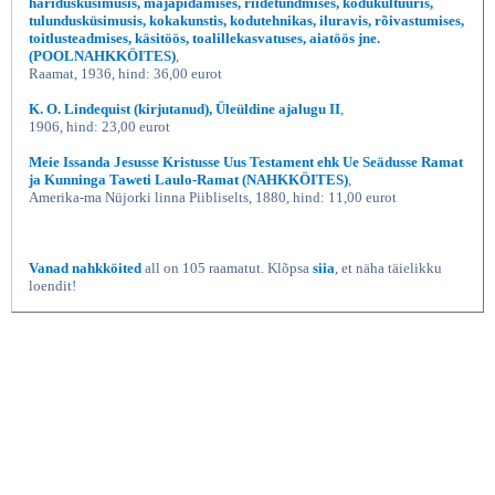
haridusküsimusis, majapidamises, riidetundmises, kodukultuuris,
tulundusküsimusis, kokakunstis, kodutehnikas, iluravis, rõivastumises,
toitlusteadmises, käsitöös, toalillekasvatuses, aiatöös jne.
(POOLNAHKKÖITES)
,
Raamat, 1936, hind: 36,00 eurot
K. O. Lindequist (kirjutanud), Üleüldine ajalugu II
,
1906, hind: 23,00 eurot
Meie Issanda Jesusse Kristusse Uus Testament ehk Ue Seädusse Ramat
ja Kunninga Taweti Laulo-Ramat (NAHKKÖITES)
,
Amerika-ma Nüjorki linna Piibliselts, 1880, hind: 11,00 eurot
Vanad nahkköited
all on 105 raamatut. Klõpsa
siia
, et näha täielikku
loendit!