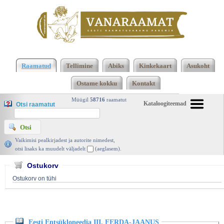
Klõpsa siia , et näha täielikku loendit!
Eesti
Entsüklopeedia III. FERDA-JAANUS, R. Kleis
Raamatud
Tellimine
Abiks
Kinkekaart
Asukoht
(peatoimetaja), Loodus 1934 | vanaraamat. ee
Ostame kokku
Kontakt
Müügil
58716
raamatut
Kataloogiteemad
Otsi raamatut
Vaikimisi pealkirjadest ja autorite nimedest,
otsi lisaks ka muudelt väljadelt
(aeglasem).
Ostukorv
Ostukorv on tühi
Eesti Entsüklopeedia III. FERDA-JAANUS