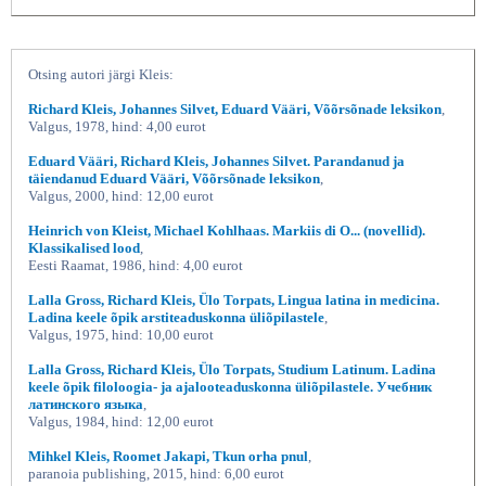
Otsing autori järgi Kleis:
Richard Kleis, Johannes Silvet, Eduard Vääri, Võõrsõnade leksikon
,
Valgus, 1978, hind: 4,00 eurot
Eduard Vääri, Richard Kleis, Johannes Silvet. Parandanud ja
täiendanud Eduard Vääri, Võõrsõnade leksikon
,
Valgus, 2000, hind: 12,00 eurot
Eesti Entsüklopeedia III FERDA-JAANUS,
Heinrich von Kleist, Michael Kohlhaas. Markiis di O... (novellid).
Klassikalised lood
,
Eesti Raamat, 1986, hind: 4,00 eurot
Lalla Gross, Richard Kleis, Ülo Torpats, Lingua latina in medicina.
Ladina keele õpik arstiteaduskonna üliõpilastele
,
Valgus, 1975, hind: 10,00 eurot
Lalla Gross, Richard Kleis, Ülo Torpats, Studium Latinum. Ladina
keele õpik filoloogia- ja ajalooteaduskonna üliõpilastele. Учебник
латинского языка
,
Valgus, 1984, hind: 12,00 eurot
Mihkel Kleis, Roomet Jakapi, Tkun orha pnul
,
paranoia publishing, 2015, hind: 6,00 eurot