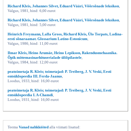
Richard Kleis, Johannes Silvet, Eduard Vääri, Võõrsõnade leksikon
,
Valgus, 1981, hind: 6,00 eurot
Richard Kleis, Johannes Silvet, Eduard Vääri, Võõrsõnade leksikon
,
Valgus, 1981, hind: 5,00 eurot
Heinrich Freymann, Lalla Gross, Richard Kleis, Ülo Torpats, Ladina-
eesti sõnaraamat. Glossarium Latino-Estonicum
,
Valgus, 1986, hind: 11,00 eurot
Ilmar Kleis, Heino Arumäe, Heino Lepikson, Rakendusmehaanika.
Õpik mittemasinaehituserialade üliõpilastele
,
Valgus, 1984, hind: 12,00 eurot
peatoimetaja R. Kleis; toimetajad: P. Treiberg, J. V. Veski, Eesti
entsüklopeedia III. Ferda-Jaanus
,
Loodus, 1933, hind: 16,00 eurot
peatoimetaja R. Kleis; toimetajad: P. Treiberg, J. V. Veski, Eesti
entsüklopeedia I. A-Chamdi
,
Loodus, 1931, hind: 16,00 eurot
Teema
Vanad nahkköited
alla viimati lisatud: