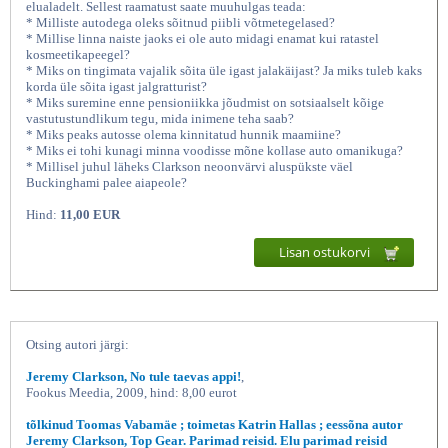
elualadelt. Sellest raamatust saate muuhulgas teada:
* Milliste autodega oleks sõitnud piibli võtmetegelased?
* Millise linna naiste jaoks ei ole auto midagi enamat kui ratastel
kosmeetikapeegel?
* Miks on tingimata vajalik sõita üle igast jalakäijast? Ja miks tuleb kaks
korda üle sõita igast jalgratturist?
* Miks suremine enne pensioniikka jõudmist on sotsiaalselt kõige
vastutustundlikum tegu, mida inimene teha saab?
* Miks peaks autosse olema kinnitatud hunnik maamiine?
* Miks ei tohi kunagi minna voodisse mõne kollase auto omanikuga?
* Millisel juhul läheks Clarkson neoonvärvi aluspükste väel
Buckinghami palee aiapeole?
Jeremy Clarkson autode kallal,
Hind:
11,00 EUR
Lisan ostukorvi
Otsing autori järgi:
Jeremy Clarkson, No tule taevas appi!
,
Fookus Meedia, 2009, hind: 8,00 eurot
tõlkinud Toomas Vabamäe ; toimetas Katrin Hallas ; eessõna autor
Jeremy Clarkson, Top Gear. Parimad reisid. Elu parimad reisid