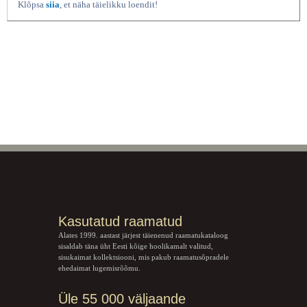
Klõpsa
siia
, et näha täielikku loendit!
Kasutatud raamatud
Alates 1999. aastast järjest täienenud raamatukataloog
sisaldab täna üht Eesti kõige hoolikamalt valitud,
sisukaimat kollektsiooni, mis pakub raamatusõpradele
ehedaimat lugemisrõõmu.
Üle 55 000 väljaande