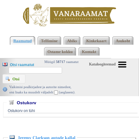
Klõpsa siia , et näha täielikku loendit!
Jeremy
Clarkson autode kallal, Jeremy Clarkson, Fookus
Raamatud
Tellimine
Abiks
Kinkekaart
Asukoht
Meedia 2009 | vanaraamat. ee
Ostame kokku
Kontakt
Müügil
58717
raamatut
Kataloogiteemad
Otsi raamatut
Vaikimisi pealkirjadest ja autorite nimedest,
otsi lisaks ka muudelt väljadelt
(aeglasem).
Ostukorv
Ostukorv on tühi
Jeremy Clarkson autode kallal