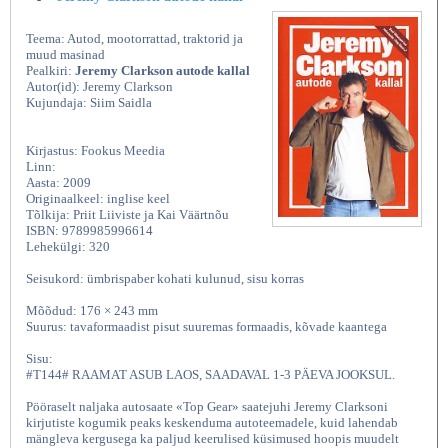
Teema: Autod, mootorrattad, traktorid ja
muud masinad
Pealkiri:
Jeremy Clarkson autode kallal
Autor(id): Jeremy Clarkson
Kujundaja: Siim Saidla
Kirjastus: Fookus Meedia
Linn:
Aasta: 2009
Originaalkeel: inglise keel
Tõlkija: Priit Liiviste ja Kai Väärtnõu
ISBN: 9789985996614
Lehekülgi: 320
Seisukord: ümbrispaber kohati kulunud, sisu korras
Mõõdud: 176 × 243 mm
Suurus: tavaformaadist pisut suuremas formaadis, kõvade kaantega
Sisu:
#T144# RAAMAT ASUB LAOS, SAADAVAL 1-3 PÄEVA JOOKSUL.
Pööraselt naljaka autosaate «Top Gear» saatejuhi Jeremy Clarksoni
kirjutiste kogumik peaks keskenduma autoteemadele, kuid lahendab
mängleva kergusega ka paljud keerulised küsimused hoopis muudelt