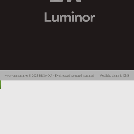
www.vanaraamat.ee © 2025 Biblio OÜ » Kvaliteetsed kasutatud raamatud
Veebilehe disain ja CMS