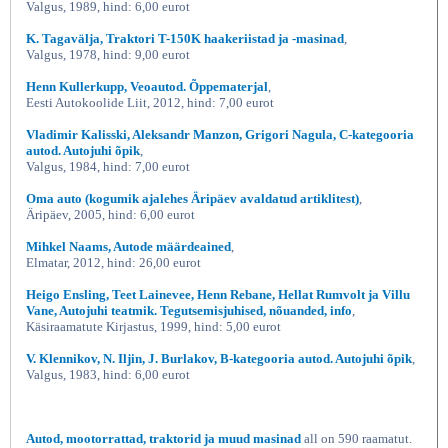
Valgus, 1989, hind: 6,00 eurot
K. Tagavälja, Traktori T-150K haakeriistad ja -masinad
,
Valgus, 1978, hind: 9,00 eurot
Henn Kullerkupp, Veoautod. Õppematerjal
,
Eesti Autokoolide Liit, 2012, hind: 7,00 eurot
Vladimir Kalisski, Aleksandr Manzon, Grigori Nagula, C-kategooria
autod. Autojuhi õpik
,
Valgus, 1984, hind: 7,00 eurot
Oma auto (kogumik ajalehes Äripäev avaldatud artiklitest)
,
Äripäev, 2005, hind: 6,00 eurot
Mihkel Naams, Autode määrdeained
,
Elmatar, 2012, hind: 26,00 eurot
Heigo Ensling, Teet Lainevee, Henn Rebane, Hellat Rumvolt ja Villu
Vane, Autojuhi teatmik. Tegutsemisjuhised, nõuanded, info
,
Käsiraamatute Kirjastus, 1999, hind: 5,00 eurot
V. Klennikov, N. Iljin, J. Burlakov, B-kategooria autod. Autojuhi õpik
,
Valgus, 1983, hind: 6,00 eurot
Autod, mootorrattad, traktorid ja muud masinad
all on 590 raamatut.