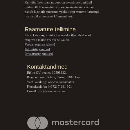
Kui tüüpilises raamatupoes on tavapäraselt müügil
umbes 3000 raamatut, siis Vanaraamatu
antikvariaat
pakub lugejaile suuremat valikut, sest müüme kasutatud
raamatuid erinevatest kümnenditest.
Raamatute tellimine
Kõiki kataloogis müügil olevaid väljaandeid saad
mugavalt tellida veebilehe kaudu.
Veebist ostmise juhend
Tellimistingimused
Privaatsustingimused
Kontaktandmed
Biblio OÜ, reg.nr. 10598332,
Raamatupood: Riia 5, Tartu, 51010 Eesti
Veebikataloog:
www.vanaraamat.ee
Kontakttelefon (+372) 7 341 901
E-mail:
info@vanaraamat.ee