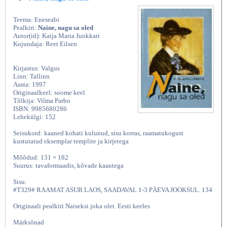
Teema: Eneseabi
Pealkiri:
Naine, nagu sa oled
Autor(id): Kaija Maria Junkkari
Kujundaja: Reet Eilsen
Kirjastus: Valgus
Linn: Tallinn
Aasta: 1997
Originaalkeel: soome keel
Tõlkija: Vilma Parbo
ISBN: 9985680286
Lehekülgi: 152
Seisukord: kaaned kohati kulunud, sisu korras, raamatukogust
kustutatud eksemplar templite ja kirjetega
Mõõdud: 131 × 182
Suurus: tavaformaadis, kõvade kaantega
Sisu:
#T329# RAAMAT ASUB LAOS, SAADAVAL 1-3 PÄEVA JOOKSUL. 134
Originaali pealkiri Naiseksi joka olet. Eesti keeles
Märksõnad