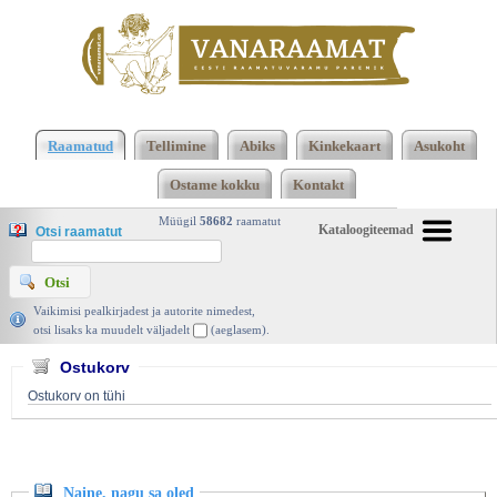
Klõpsa siia , et näha täielikku loendit!
Naine, nagu
sa oled, Kaija Maria Junkkari, Valgus 1997 |
Raamatud
Tellimine
Abiks
Kinkekaart
Asukoht
vanaraamat. ee
Ostame kokku
Kontakt
Müügil
58682
raamatut
Kataloogiteemad
Otsi raamatut
Vaikimisi pealkirjadest ja autorite nimedest,
otsi lisaks ka muudelt väljadelt
(aeglasem).
Ostukorv
Ostukorv on tühi
Naine, nagu sa oled