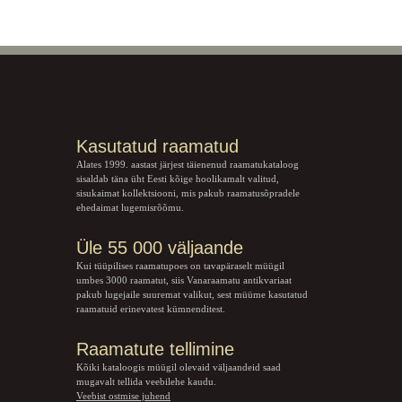
Kasutatud raamatud
Alates 1999. aastast järjest täienenud raamatukataloog
sisaldab täna üht Eesti kõige hoolikamalt valitud,
sisukaimat kollektsiooni, mis pakub raamatusõpradele
ehedaimat lugemisrõõmu.
Üle 55 000 väljaande
Kui tüüpilises raamatupoes on tavapäraselt müügil
umbes 3000 raamatut, siis Vanaraamatu
antikvariaat
pakub lugejaile suuremat valikut, sest müüme kasutatud
raamatuid erinevatest kümnenditest.
Raamatute tellimine
Kõiki kataloogis müügil olevaid väljaandeid saad
mugavalt tellida veebilehe kaudu.
Veebist ostmise juhend