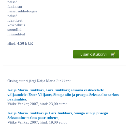
naised
feminism
naisepsühholoogia
naised
identiteet
keskeakriis
soorollid
inimsuhted
Hind:
4,50 EUR
Lisan ostukorvi
Naine, nagu sa oled,
Otsing autori järgi Kaija Maria Junkkari:
Kaija Maria Junkkari, Lari Junkkari; eessõna eestikeelsele
väljaandele: Ester Väljaots, Sinuga siin ja praegu. Seksuaalne tarkus
paarisuhtes
,
Väike Vanker, 2007, hind: 23,00 eurot
Kaija Maria Junkkari ja Lari Junkkari, Sinuga siin ja praegu.
Seksuaalne tarkus paarisuhetes
,
Väike Vanker, 2007, hind: 19,00 eurot