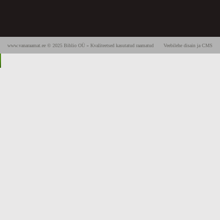
www.vanaraamat.ee © 2025 Biblio OÜ » Kvaliteetsed kasutatud raamatud
Veebilehe disain ja CMS