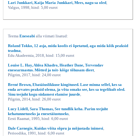
Lari Junkkari, Kaija Maria Junkkari, Mees, nagu sa oled
,
Valgus, 1998, hind: 5,00 eurot
Teema
Eneseabi
alla viimati lisatud:
Roland Tokko, 12 asja, mida koolis ei õpetatud, aga mida kõik peaksid
teadma
,
Edu Akadeemia, 2018, hind: 15,00 eurot
Louise L. Hay, Ahlea Khadro, Heather Dane, Tervendav
enesearmastus. Mõtted ja toit- kõige tõhusam dieet
,
Pilgrim, 2017, hind: 24,00 eurot
Brené Brown, Ebatäiuslikkuse kingitused. Lase minna sellel, kes sa
enda arvates peaksid olema, ja võta omaks see, kes sa tegelikult oled.
Sinu teejuht kogu südamest elamise juurde
,
Pilgrim, 2014, hind: 26,00 eurot
Lucy Lidell, Sara Thomas, See tundlik keha. Parim teejuht
kehatunnetuseks ja enesetäiustuseks
,
Eesti Raamat, 1995, hind: 6,00 eurot
Dale Carnegie, Kuidas võita sõpru ja mõjustada inimesi
,
Perioodika, 1991, hind: 6,00 eurot