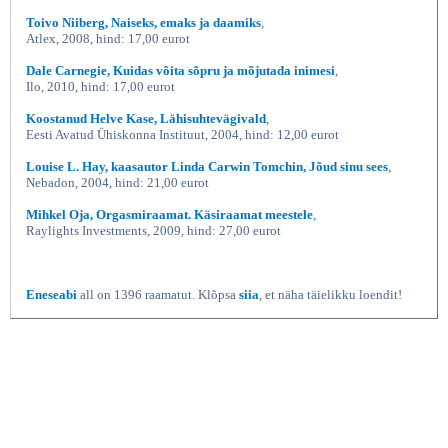
Toivo Niiberg, Naiseks, emaks ja daamiks
,
Atlex, 2008, hind: 17,00 eurot
Dale Carnegie, Kuidas võita sõpru ja mõjutada inimesi
,
Ilo, 2010, hind: 17,00 eurot
Koostanud Helve Kase, Lähisuhtevägivald
,
Eesti Avatud Ühiskonna Instituut, 2004, hind: 12,00 eurot
Louise L. Hay, kaasautor Linda Carwin Tomchin, Jõud sinu sees
,
Nebadon, 2004, hind: 21,00 eurot
Mihkel Oja, Orgasmiraamat. Käsiraamat meestele
,
Raylights Investments, 2009, hind: 27,00 eurot
Eneseabi
all on 1396 raamatut. Klõpsa
siia
, et näha täielikku loendit!