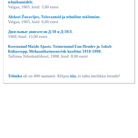
tehnikumidele
,
Valgus, 1965, hind: 5,00 eurot
Aleksei Žuravljov, Tolerantsid ja tehniline mõõtmine
,
Valgus, 1965, hind: 6,00 eurot
Дизельные двигатели Д-50 и Д-50Л
,
1969, hind: 13,00 eurot
Koostanud Maido Ajaots. Toimetanud Enn Hendre ja Jakob
Kübarsepp, Mehaanikainseneride koolitus 1918-1998
,
Tallinna Tehnikaülikool, 1998, hind: 8,00 eurot
Tehnika
all on 490 raamatut. Klõpsa
siia
, et näha täielikku loendit!