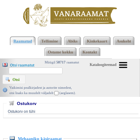
Klõpsa siia , et näha täielikku loendit!
Mehaaniku
käsiraamat, Koostanud: Toivo Kirsi, Valgus 1969 |
Raamatud
Tellimine
Abiks
Kinkekaart
Asukoht
vanaraamat. ee
Ostame kokku
Kontakt
Müügil
58717
raamatut
Kataloogiteemad
Otsi raamatut
Vaikimisi pealkirjadest ja autorite nimedest,
otsi lisaks ka muudelt väljadelt
(aeglasem).
Ostukorv
Ostukorv on tühi
Mehaaniku käsiraamat