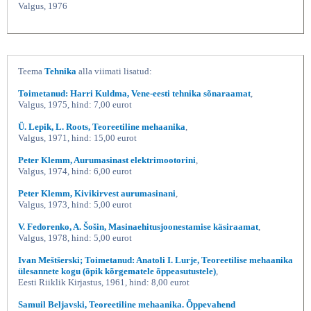
Valgus, 1976
Teema
Tehnika
alla viimati lisatud:
Toimetanud: Harri Kuldma, Vene-eesti tehnika sõnaraamat
,
Valgus, 1975, hind: 7,00 eurot
Ü. Lepik, L. Roots, Teoreetiline mehaanika
,
Valgus, 1971, hind: 15,00 eurot
Peter Klemm, Aurumasinast elektrimootorini
,
Valgus, 1974, hind: 6,00 eurot
Peter Klemm, Kivikirvest aurumasinani
,
Valgus, 1973, hind: 5,00 eurot
V. Fedorenko, A. Šošin, Masinaehitusjoonestamise käsiraamat
,
Valgus, 1978, hind: 5,00 eurot
Ivan Meštšerski; Toimetanud: Anatoli I. Lurje, Teoreetilise mehaanika
ülesannete kogu (õpik kõrgematele õppeasutustele)
,
Eesti Riiklik Kirjastus, 1961, hind: 8,00 eurot
Samuil Beljavski, Teoreetiline mehaanika. Õppevahend