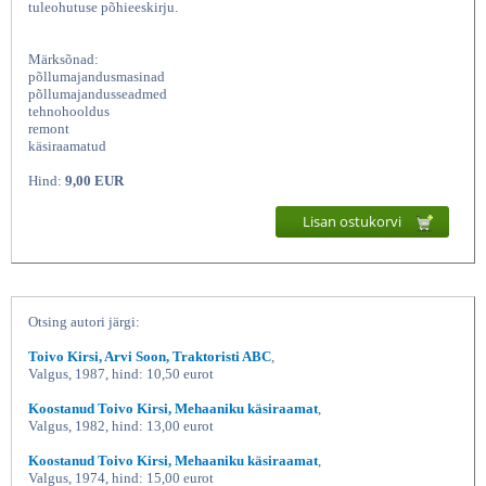
tuleohutuse põhieeskirju.
Märksõnad:
põllumajandusmasinad
põllumajandusseadmed
tehnohooldus
remont
käsiraamatud
Hind:
9,00 EUR
Lisan ostukorvi
Mehaaniku käsiraamat, Koostanud: Toivo
Otsing autori järgi:
Toivo Kirsi, Arvi Soon, Traktoristi ABC
,
Valgus, 1987, hind: 10,50 eurot
Koostanud Toivo Kirsi, Mehaaniku käsiraamat
,
Valgus, 1982, hind: 13,00 eurot
Koostanud Toivo Kirsi, Mehaaniku käsiraamat
,
Valgus, 1974, hind: 15,00 eurot