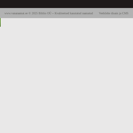
www.vanaraamat.ee © 2025 Biblio OÜ » Kvaliteetsed kasutatud raamatud
Veebilehe disain ja CMS