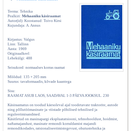
Teema: Tehnika
Pealkiri:
Mehaaniku käsiraamat
Autor(id): Koostanud: Toivo Kirsi
Kujundaja: A. Annus
Kirjastus: Valgus
Linn: Tallinn
Aasta: 1969
Originaalkeel:
Lehekülgi: 488
Seisukord: normaalses korras raamat
Mõõdud: 135 × 205 mm
Suurus: tavaformaadis, kõvade kaantega
Sisu:
RAAMAT ASUB LAOS, SAADAVAL 1-3 PÄEVA JOOKSUL. 230
Käsiraamatus on toodud käesoleval ajal toodetavate traktorite, autode
ning põllutöömasinate ja -riistade põhilised tehnilised ja
reguleerimisandmed.
Käsitletud on masinapargi ekspluatatsiooni, tehnohooldust, hoidmist,
naftamajandust, masinate remondi korraldamist majandi
remondikodades, ratsionaliseerimistegevust, ohutustehnika ja