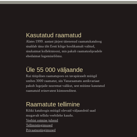
Kasutatud raamatud
Alates 1999. aastast järjest täienenud raamatukataloog
sisaldab täna üht Eesti kõige hoolikamalt valitud,
sisukaimat kollektsiooni, mis pakub raamatusõpradele
ehedaimat lugemisrõõmu.
Üle 55 000 väljaande
Kui tüüpilises raamatupoes on tavapäraselt müügil
umbes 3000 raamatut, siis Vanaraamatu
antikvariaat
pakub lugejaile suuremat valikut, sest müüme kasutatud
raamatuid erinevatest kümnenditest.
Raamatute tellimine
Kõiki kataloogis müügil olevaid väljaandeid saad
mugavalt tellida veebilehe kaudu.
Veebist ostmise juhend
Tellimistingimused
Privaatsustingimused