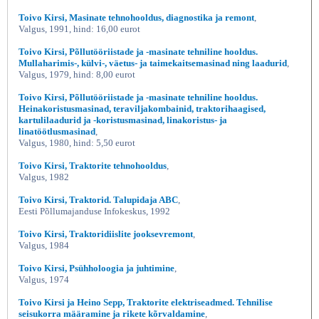
Toivo Kirsi, Masinate tehnohooldus, diagnostika ja remont
,
Valgus, 1991, hind: 16,00 eurot
Toivo Kirsi, Põllutööriistade ja -masinate tehniline hooldus.
Mullaharimis-, külvi-, väetus- ja taimekaitsemasinad ning laadurid
,
Valgus, 1979, hind: 8,00 eurot
Toivo Kirsi, Põllutööriistade ja -masinate tehniline hooldus.
Heinakoristusmasinad, teraviljakombainid, traktorihaagised,
kartulilaadurid ja -koristusmasinad, linakoristus- ja
linatöötlusmasinad
,
Valgus, 1980, hind: 5,50 eurot
Toivo Kirsi, Traktorite tehnohooldus
,
Valgus, 1982
Toivo Kirsi, Traktorid. Talupidaja ABC
,
Eesti Põllumajanduse Infokeskus, 1992
Toivo Kirsi, Traktoridiislite jooksevremont
,
Valgus, 1984
Toivo Kirsi, Psühholoogia ja juhtimine
,
Valgus, 1974
Toivo Kirsi ja Heino Sepp, Traktorite elektriseadmed. Tehnilise
seisukorra määramine ja rikete kõrvaldamine
,