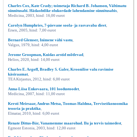
Charles Cox, Kate Crady; toimetaja Richard B. Johanson, Vältimatu
sünnitusabi. Hädaohtlike olukordade lahendamine sünnitusabis
,
Medicina, 2003, hind: 16,00 eurot
Carolyn Humphries, 7-päevane soola- ja rasvavaba dieet
,
Ersen, 2005, hind: 7,00 eurot
Bernard Glemser, Inimene vähi vastu
,
Valgus, 1979, hind: 4,00 eurot
Jerome Groopman, Kuidas arstid mõtlevad
,
Helios, 2020, hind: 14,00 eurot
Charles E. Argoff, Bradley S. Galer, Kroonilise valu ravimise
käsiraamat
,
TEA Kirjastus, 2012, hind: 6,00 eurot
Anna-Liisa Enkovaara, 101 loodustoodet
,
Medicina, 2007, hind: 11,00 eurot
Kersti Meiesaar, Andrus Metsa, Toomas Haldma, Terviseökonoomika
teooria ja praktika
,
Elmatar, 2010, hind: 6,00 eurot
Renate Dittus-Bär, Vanamemme maarohud. Ilu ja tervis taimedest
,
Egmont Estonia, 2003, hind: 12,00 eurot