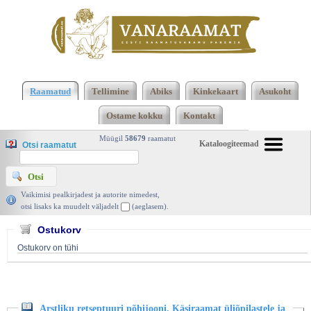
Klõpsa siia , et näha täielikku loendit!
Arstliku
retseptuuri põhijooni. Käsiraamat üliõpilastele ja
Raamatud
Tellimine
Abiks
Kinkekaart
Asukoht
praktiseerivatele arstidele, Tartu Ülikool 2000 |
Ostame kokku
Kontakt
vanaraamat. ee
Müügil
58679
raamatut
Kataloogiteemad
Otsi raamatut
Vaikimisi pealkirjadest ja autorite nimedest,
otsi lisaks ka muudelt väljadelt
(aeglasem).
Ostukorv
Ostukorv on tühi
Arstliku retseptuuri põhijooni. Käsiraamat üliõpilastele ja