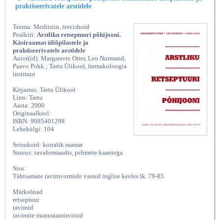
praktiseerivatele arstidele
Teema: Meditsiin, tervishoid
Pealkiri:
Arstliku retseptuuri põhijooni.
Käsiraamat üliõpilastele ja
praktiseerivatele arstidele
Autor(id): Margareete Otter, Leo Nurmand,
Paavo Pokk ; Tartu Ülikool, farmakoloogia
instituut
Kirjastus: Tartu Ülikool
Linn: Tartu
Aasta: 2000
Originaalkeel:
ISBN: 9985401298
Lehekülgi: 104
Seisukord: korralik raamat
Suurus: tavaformaadis, pehmete kaantega
Sisu:
Tähtsamate ravimvormide vasted inglise keeles lk. 79-85
Märksõnad
retseptuur
ravimid
ravimite manustamisviisid