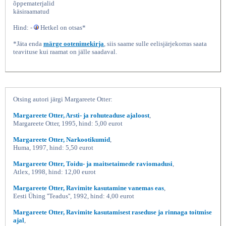
õppematerjalid
käsiraamatud
Hind: -
Hetkel on otsas*
*Jäta enda
märge ootenimekirja
, siis saame sulle eelisjärjekorras saata
teavituse kui raamat on jälle saadaval.
Otsing autori järgi Margareete Otter:
Arstliku retseptuuri põhijooni Käsiraamat
Margareete Otter, Arsti- ja rohuteaduse ajaloost
,
Margareete Otter, 1995, hind: 5,00 eurot
Margareete Otter, Narkootikumid
,
Huma, 1997, hind: 5,50 eurot
Margareete Otter, Toidu- ja maitsetaimede raviomadusi
,
Atlex, 1998, hind: 12,00 eurot
Margareete Otter, Ravimite kasutamine vanemas eas
,
Eesti Ühing ''Teadus'', 1992, hind: 4,00 eurot
Margareete Otter, Ravimite kasutamisest raseduse ja rinnaga toitmise
ajal
,