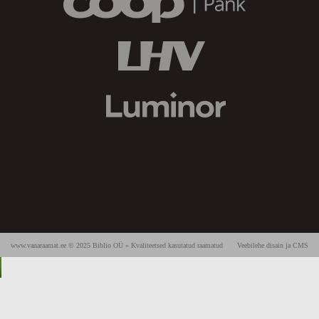
www.vanaraamat.ee © 2025 Biblio OÜ » Kvaliteetsed kasutatud raamatud
Veebilehe disain ja CMS