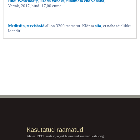
Rudi Westendorp, Elada vanaks, tundmata end vanana
,
Varrak, 2017, hind: 17,00 eurot
Meditsiin, tervishoid
all on 3200 raamatut. Klõpsa
siia
, et näha täielikku
loendit!
Kasutatud raamatud
Alates 1999. aastast järjest täienenud raamatukataloog