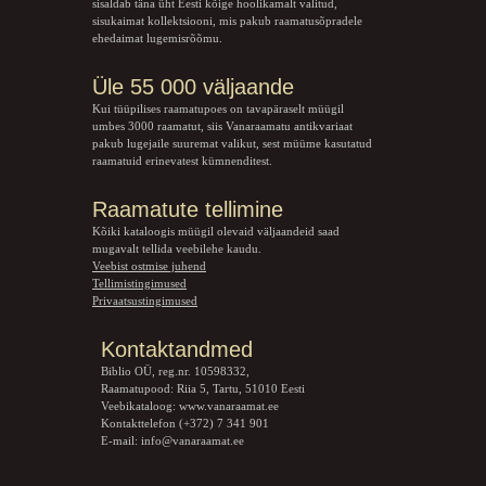
sisaldab täna üht Eesti kõige hoolikamalt valitud,
sisukaimat kollektsiooni, mis pakub raamatusõpradele
ehedaimat lugemisrõõmu.
Üle 55 000 väljaande
Kui tüüpilises raamatupoes on tavapäraselt müügil
umbes 3000 raamatut, siis Vanaraamatu
antikvariaat
pakub lugejaile suuremat valikut, sest müüme kasutatud
raamatuid erinevatest kümnenditest.
Raamatute tellimine
Kõiki kataloogis müügil olevaid väljaandeid saad
mugavalt tellida veebilehe kaudu.
Veebist ostmise juhend
Tellimistingimused
Privaatsustingimused
Kontaktandmed
Biblio OÜ, reg.nr. 10598332,
Raamatupood: Riia 5, Tartu, 51010 Eesti
Veebikataloog:
www.vanaraamat.ee
Kontakttelefon (+372) 7 341 901
E-mail:
info@vanaraamat.ee