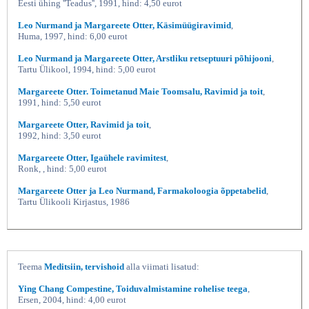
Eesti ühing ''Teadus'', 1991, hind: 4,50 eurot
Leo Nurmand ja Margareete Otter, Käsimüügiravimid
,
Huma, 1997, hind: 6,00 eurot
Leo Nurmand ja Margareete Otter, Arstliku retseptuuri põhijooni
,
Tartu Ülikool, 1994, hind: 5,00 eurot
Margareete Otter. Toimetanud Maie Toomsalu, Ravimid ja toit
,
1991, hind: 5,50 eurot
Margareete Otter, Ravimid ja toit
,
1992, hind: 3,50 eurot
Margareete Otter, Igaühele ravimitest
,
Ronk, , hind: 5,00 eurot
Margareete Otter ja Leo Nurmand, Farmakoloogia õppetabelid
,
Tartu Ülikooli Kirjastus, 1986
Teema
Meditsiin, tervishoid
alla viimati lisatud:
Ying Chang Compestine, Toiduvalmistamine rohelise teega
,
Ersen, 2004, hind: 4,00 eurot