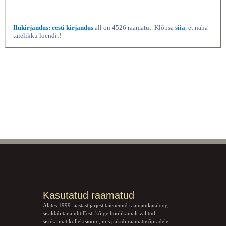
Ilukirjandus: eesti kirjandus
all on 4526 raamatut. Klõpsa
siia
, et näha
täielikku loendit!
Kasutatud raamatud
Alates 1999. aastast järjest täienenud raamatukataloog
sisaldab täna üht Eesti kõige hoolikamalt valitud,
sisukaimat kollektsiooni, mis pakub raamatusõpradele