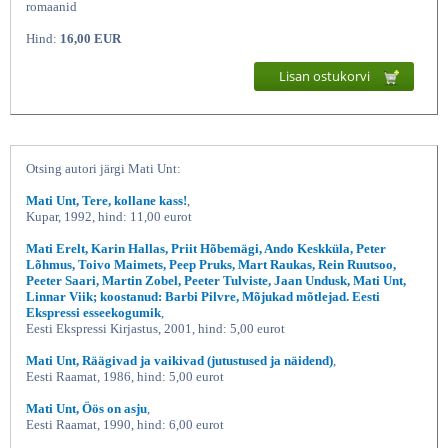
romaanid
Hind:
16,00 EUR
Lisan ostukorvi
Otsing autori järgi Mati Unt:
Mati Unt, Tere, kollane kass!
,
Sügisball Stseenid linnaelust, Mati
Kupar, 1992, hind: 11,00 eurot
Mati Erelt, Karin Hallas, Priit Hõbemägi, Ando Keskküla, Peter
Lõhmus, Toivo Maimets, Peep Pruks, Mart Raukas, Rein Ruutsoo,
Peeter Saari, Martin Zobel, Peeter Tulviste, Jaan Undusk, Mati Unt,
Linnar Viik; koostanud: Barbi Pilvre, Mõjukad mõtlejad. Eesti
Ekspressi esseekogumik
,
Eesti Ekspressi Kirjastus, 2001, hind: 5,00 eurot
Mati Unt, Räägivad ja vaikivad (jutustused ja näidend)
,
Eesti Raamat, 1986, hind: 5,00 eurot
Mati Unt, Öös on asju
,
Eesti Raamat, 1990, hind: 6,00 eurot