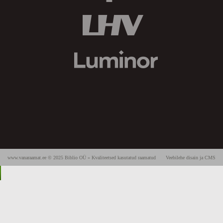
www.vanaraamat.ee © 2025 Biblio OÜ » Kvaliteetsed kasutatud raamatud
Veebilehe disain ja CMS