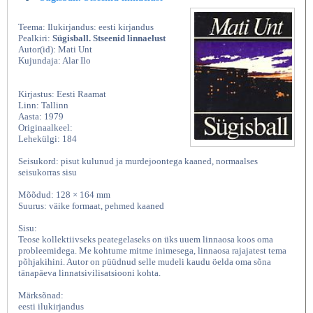
Teema: Ilukirjandus: eesti kirjandus
Pealkiri:
Sügisball. Stseenid linnaelust
Autor(id): Mati Unt
Kujundaja: Alar Ilo
Kirjastus: Eesti Raamat
Linn: Tallinn
Aasta: 1979
Originaalkeel:
Lehekülgi: 184
Seisukord: pisut kulunud ja murdejoontega kaaned, normaalses
seisukorras sisu
Mõõdud: 128 × 164 mm
Suurus: väike formaat, pehmed kaaned
Sisu:
Teose kollektiivseks peategelaseks on üks uuem linnaosa koos oma
probleemidega. Me kohtume mitme inimesega, linnaosa rajajatest tema
põhjakihini. Autor on püüdnud selle mudeli kaudu öelda oma sõna
tänapäeva linnatsivilisatsiooni kohta.
Märksõnad:
eesti ilukirjandus