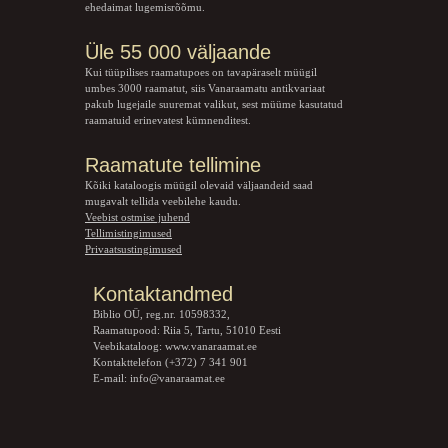
ehedaimat lugemisrõõmu.
Üle 55 000 väljaande
Kui tüüpilises raamatupoes on tavapäraselt müügil
umbes 3000 raamatut, siis Vanaraamatu
antikvariaat
pakub lugejaile suuremat valikut, sest müüme kasutatud
raamatuid erinevatest kümnenditest.
Raamatute tellimine
Kõiki kataloogis müügil olevaid väljaandeid saad
mugavalt tellida veebilehe kaudu.
Veebist ostmise juhend
Tellimistingimused
Privaatsustingimused
Kontaktandmed
Biblio OÜ, reg.nr. 10598332,
Raamatupood: Riia 5, Tartu, 51010 Eesti
Veebikataloog:
www.vanaraamat.ee
Kontakttelefon (+372) 7 341 901
E-mail:
info@vanaraamat.ee