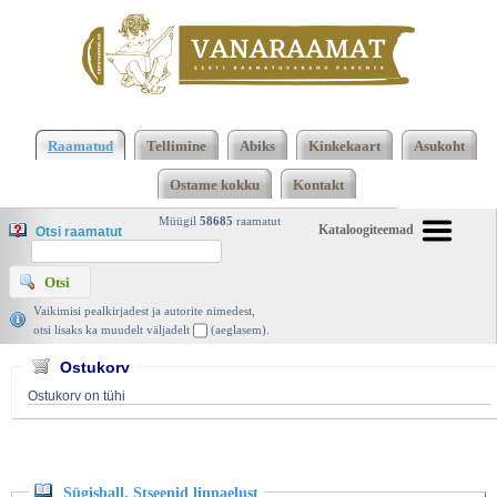
Klõpsa siia , et näha täielikku loendit!
Sügisball.
Stseenid linnaelust, Mati Unt, Eesti Raamat 1979 |
Raamatud
Tellimine
Abiks
Kinkekaart
Asukoht
vanaraamat. ee
Ostame kokku
Kontakt
Müügil
58685
raamatut
Kataloogiteemad
Otsi raamatut
Vaikimisi pealkirjadest ja autorite nimedest,
otsi lisaks ka muudelt väljadelt
(aeglasem).
Ostukorv
Ostukorv on tühi
Sügisball. Stseenid linnaelust