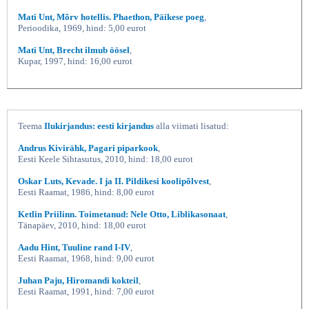
Mati Unt, Mõrv hotellis. Phaethon, Päikese poeg
,
Perioodika, 1969, hind: 5,00 eurot
Mati Unt, Brecht ilmub öösel
,
Kupar, 1997, hind: 16,00 eurot
Teema
Ilukirjandus: eesti kirjandus
alla viimati lisatud:
Andrus Kivirähk, Pagari piparkook
,
Eesti Keele Sihtasutus, 2010, hind: 18,00 eurot
Oskar Luts, Kevade. I ja II. Pildikesi koolipõlvest
,
Eesti Raamat, 1986, hind: 8,00 eurot
Ketlin Priilinn. Toimetanud: Nele Otto, Liblikasonaat
,
Tänapäev, 2010, hind: 18,00 eurot
Aadu Hint, Tuuline rand I-IV
,
Eesti Raamat, 1968, hind: 9,00 eurot
Juhan Paju, Hiromandi kokteil
,
Eesti Raamat, 1991, hind: 7,00 eurot