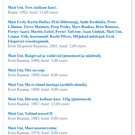
Mati Unt, Tere, kollane kass!
,
Kupar, 1992, hind: 11,00 eurot
Mati Erelt, Karin Hallas, Priit Hõbemägi, Ando Keskküla, Peter
Lõhmus, Toivo Maimets, Peep Pruks, Mart Raukas, Rein Ruutsoo,
Peeter Saari, Martin Zobel, Peeter Tulviste, Jaan Undusk, Mati Unt,
Linnar Viik; koostanud: Barbi Pilvre, Mõjukad mõtlejad. Eesti
Ekspressi esseekogumik
,
Eesti Ekspressi Kirjastus, 2001, hind: 5,00 eurot
Mati Unt, Räägivad ja vaikivad (jutustused ja näidend)
,
Eesti Raamat, 1986, hind: 5,00 eurot
Mati Unt, Öös on asju
,
Eesti Raamat, 1990, hind: 6,00 eurot
Mati Unt, Ma ei olnud imelaps (artiklivalimik)
,
Eesti Raamat, 1990, hind: 4,00 eurot
Mati Unt, Hüvasti, kollane kass. Võlg (jutustused)
,
Eesti Raamat, 1967, hind: 13,00 eurot
Mati Unt, Valitud teosed II
,
Eesti Raamat, 1985, hind: 9,00 eurot
Mati Unt, Must mootorrattur
,
Eesti Raamat, 1976, hind: 9,00 eurot