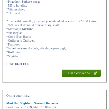
*Phaethon. Päikese poeg;
*Mõrv hotellis;
*Viimnepäev;
*Tühirand.
2.osa: valik novelle, jutustusi ja näidendeid aastaist 1972-1983 ning
1979. aastal ilmunud romaan "Sügisball".
*Mattias ja Kristiina;
*Via Regia;
*Good-Bye, Baby;
*Gulliver ja Gulliver;
*Peaproov;
*Ja kui me surnud ei ole, siis elame praegugi;
Valitud teosed I-II, Mati
*Kollontai;
*Sügisball.
Hind:
18,00 EUR
Lisan ostukorvi
Otsing autori järgi:
Mati Unt, Sügisball. Stseenid linnaelust
,
Eesti Raamat, 1979, hind: 16,00 eurot