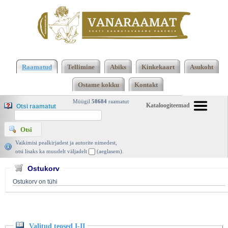
Klõpsa siia , et näha täielikku loendit!
Valitud
teosed I-II, Mati Unt, Eesti Raamat 1985 |
Raamatud
Tellimine
Abiks
Kinkekaart
Asukoht
vanaraamat. ee
Ostame kokku
Kontakt
Müügil
58684
raamatut
Kataloogiteemad
Otsi raamatut
Vaikimisi pealkirjadest ja autorite nimedest,
otsi lisaks ka muudelt väljadelt
(aeglasem).
Ostukorv
Ostukorv on tühi
Valitud teosed I-II