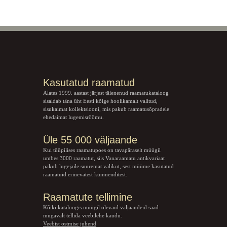
Kasutatud raamatud
Alates 1999. aastast järjest täienenud raamatukataloog
sisaldab täna üht Eesti kõige hoolikamalt valitud,
sisukaimat kollektsiooni, mis pakub raamatusõpradele
ehedaimat lugemisrõõmu.
Üle 55 000 väljaande
Kui tüüpilises raamatupoes on tavapäraselt müügil
umbes 3000 raamatut, siis Vanaraamatu
antikvariaat
pakub lugejaile suuremat valikut, sest müüme kasutatud
raamatuid erinevatest kümnenditest.
Raamatute tellimine
Kõiki kataloogis müügil olevaid väljaandeid saad
mugavalt tellida veebilehe kaudu.
Veebist ostmise juhend