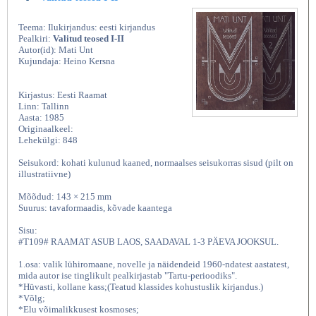
Teema: Ilukirjandus: eesti kirjandus
Pealkiri:
Valitud teosed I-II
Autor(id): Mati Unt
Kujundaja: Heino Kersna
Kirjastus: Eesti Raamat
Linn: Tallinn
Aasta: 1985
Originaalkeel:
Lehekülgi: 848
Seisukord: kohati kulunud kaaned, normaalses seisukorras sisud (pilt on
illustratiivne)
Mõõdud: 143 × 215 mm
Suurus: tavaformaadis, kõvade kaantega
Sisu:
#T109# RAAMAT ASUB LAOS, SAADAVAL 1-3 PÄEVA JOOKSUL.
1.osa: valik lühiromaane, novelle ja näidendeid 1960-ndatest aastatest,
mida autor ise tinglikult pealkirjastab "Tartu-perioodiks".
*Hüvasti, kollane kass;(Teatud klassides kohustuslik kirjandus.)
*Võlg;
*Elu võimalikkusest kosmoses;