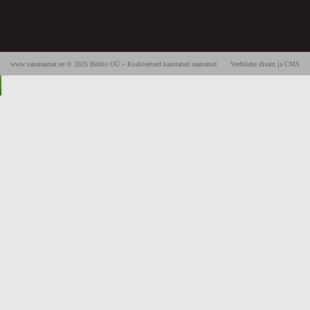
www.vanaraamat.ee © 2025 Biblio OÜ » Kvaliteetsed kasutatud raamatud
Veebilehe disain ja CMS