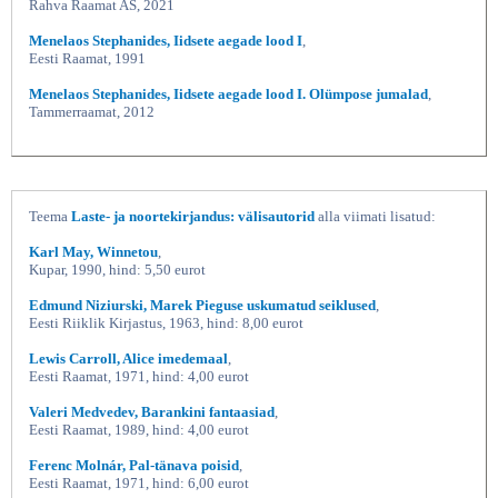
Rahva Raamat AS, 2021
Menelaos Stephanides, Iidsete aegade lood I
,
Eesti Raamat, 1991
Menelaos Stephanides, Iidsete aegade lood I. Olümpose jumalad
,
Tammerraamat, 2012
Teema
Laste- ja noortekirjandus: välisautorid
alla viimati lisatud:
Karl May, Winnetou
,
Kupar, 1990, hind: 5,50 eurot
Edmund Niziurski, Marek Pieguse uskumatud seiklused
,
Eesti Riiklik Kirjastus, 1963, hind: 8,00 eurot
Lewis Carroll, Alice imedemaal
,
Eesti Raamat, 1971, hind: 4,00 eurot
Valeri Medvedev, Barankini fantaasiad
,
Eesti Raamat, 1989, hind: 4,00 eurot
Ferenc Molnár, Pal-tänava poisid
,
Eesti Raamat, 1971, hind: 6,00 eurot