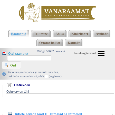
Klõpsa siia , et näha täielikku loendit!
Iidsete
aegade lood II. Jumalad ja inimesed, Menelaos
Raamatud
Tellimine
Abiks
Kinkekaart
Asukoht
Stephanides, Eesti Raamat 1991 | vanaraamat. ee
Ostame kokku
Kontakt
Müügil
58692
raamatut
Kataloogiteemad
Otsi raamatut
Vaikimisi pealkirjadest ja autorite nimedest,
otsi lisaks ka muudelt väljadelt
(aeglasem).
Ostukorv
Ostukorv on tühi
Iidsete aegade lood II. Jumalad ja inimesed