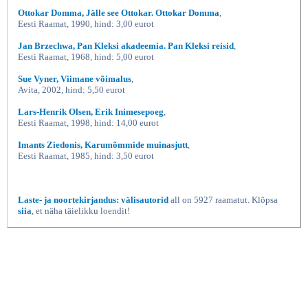
Ottokar Domma, Jälle see Ottokar. Ottokar Domma
,
Eesti Raamat, 1990, hind: 3,00 eurot
Jan Brzechwa, Pan Kleksi akadeemia. Pan Kleksi reisid
,
Eesti Raamat, 1968, hind: 5,00 eurot
Sue Vyner, Viimane võimalus
,
Avita, 2002, hind: 5,50 eurot
Lars-Henrik Olsen, Erik Inimesepoeg
,
Eesti Raamat, 1998, hind: 14,00 eurot
Imants Ziedonis, Karumõmmide muinasjutt
,
Eesti Raamat, 1985, hind: 3,50 eurot
Laste- ja noortekirjandus: välisautorid
all on 5927 raamatut. Klõpsa
siia
, et näha täielikku loendit!