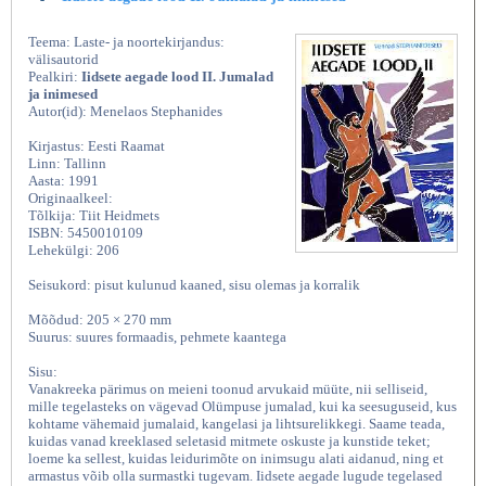
Teema: Laste- ja noortekirjandus:
välisautorid
Pealkiri:
Iidsete aegade lood II. Jumalad
ja inimesed
Autor(id): Menelaos Stephanides
Kirjastus: Eesti Raamat
Linn: Tallinn
Aasta: 1991
Originaalkeel:
Tõlkija: Tiit Heidmets
ISBN: 5450010109
Lehekülgi: 206
Seisukord: pisut kulunud kaaned, sisu olemas ja korralik
Mõõdud: 205 × 270 mm
Suurus: suures formaadis, pehmete kaantega
Sisu:
Vanakreeka pärimus on meieni toonud arvukaid müüte, nii selliseid,
mille tegelasteks on vägevad Olümpuse jumalad, kui ka seesuguseid, kus
kohtame vähemaid jumalaid, kangelasi ja lihtsurelikkegi. Saame teada,
kuidas vanad kreeklased seletasid mitmete oskuste ja kunstide teket;
loeme ka sellest, kuidas leidurimõte on inimsugu alati aidanud, ning et
armastus võib olla surmastki tugevam. Iidsete aegade lugude tegelased