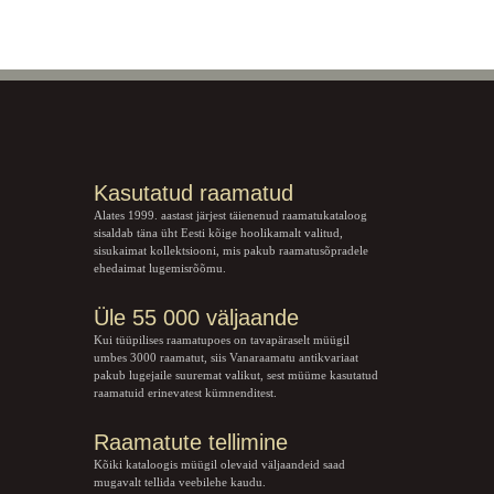
Kasutatud raamatud
Alates 1999. aastast järjest täienenud raamatukataloog
sisaldab täna üht Eesti kõige hoolikamalt valitud,
sisukaimat kollektsiooni, mis pakub raamatusõpradele
ehedaimat lugemisrõõmu.
Üle 55 000 väljaande
Kui tüüpilises raamatupoes on tavapäraselt müügil
umbes 3000 raamatut, siis Vanaraamatu
antikvariaat
pakub lugejaile suuremat valikut, sest müüme kasutatud
raamatuid erinevatest kümnenditest.
Raamatute tellimine
Kõiki kataloogis müügil olevaid väljaandeid saad
mugavalt tellida veebilehe kaudu.