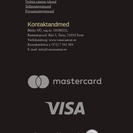
Veebist ostmise juhend
Tellimistingimused
Privaatsustingimused
Kontaktandmed
Biblio OÜ, reg.nr. 10598332,
Raamatupood: Riia 5, Tartu, 51010 Eesti
Veebikataloog:
www.vanaraamat.ee
Kontakttelefon (+372) 7 341 901
E-mail:
info@vanaraamat.ee