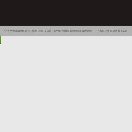
www.vanaraamat.ee © 2025 Biblio OÜ » Kvaliteetsed kasutatud raamatud
Veebilehe disain ja CMS