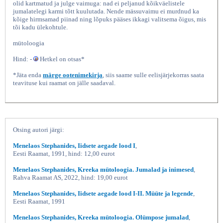
olid kartmatud ja julge vaimuga: nad ei peljanud kõikväelistele
jumalatelegi karmi tõtt kuulutada. Nende mässuvaimu ei murdnud ka
kõige hirmsamad piinad ning lõpuks pääses ikkagi valitsema õigus, mis
tõi kadu ülekohtule.
mütoloogia
Hind: -
Hetkel on otsas*
*Jäta enda
märge ootenimekirja
, siis saame sulle eelisjärjekorras saata
teavituse kui raamat on jälle saadaval.
Iidsete aegade lood II
Otsing autori järgi:
Menelaos Stephanides, Iidsete aegade lood I
,
Eesti Raamat, 1991, hind: 12,00 eurot
Menelaos Stephanides, Kreeka mütoloogia. Jumalad ja inimesed
,
Rahva Raamat AS, 2022, hind: 19,00 eurot
Menelaos Stephanides, Iidsete aegade lood I-II. Müüte ja legende
,
Eesti Raamat, 1991
Menelaos Stephanides, Kreeka mütoloogia. Olümpose jumalad
,