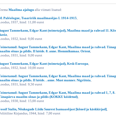
Teema
Maailma ajalugu
alla viimati lisatud:
M. Paléologue, Tsaaririik maailmasõjas I. 1914-1915
,
Loodus, 1937, hind: 11,00 eurot
August Tammekann, Edgar Kant (toimetajad), Maailma maad ja rahvad 11. Kõr
Aasia
,
Loodus, 1932, hind: 9,00 eurot
Toimetanud: August Tammekann, Edgar Kant, Maailma maad ja rahvad. Täna
maailm sõnas ja pildis. II köide. 8. anne. Hommikumaa. Orient
,
Loodus, 1931, hind: 9,00 eurot
August Tammekann, Edgar Kant (toimetajad), Kesk-Euroopa
,
Loodus, 1932, hind: 10,00 eurot
Toimetanud: August Tammekann, Edgar Kant, Maailma maad ja rahvad. Täna
maailm sõnas ja pildis. II köide. . anne. Must manner. Nigriitsia
,
Loodus, 1931, hind: 9,50 eurot
Toimetanud: August Tammekann, Edgar Kant, Maailma maad ja rahvad 1, 7, 8.
Tänapäeva maailm sõnas ja pildis (KOKKU köidetud)
,
Loodus, 1930, hind: 15,00 eurot
Jossif Stalin, Nõukogude Liidu Suurest Isamaasõjast [kõned ja käskkirjad]
,
Poliitiline Kirjandus, 1944, hind: 7,00 eurot