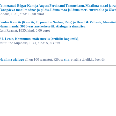
Toimetanud Edgar Kant ja August Ferdinand Tammekann, Maailma maad ja ra
Tänapäeva maailm sõnas ja pildis. Lõuna maa ja lõuna meri. Austraalia ja Oke
Loodus, 1931, hind: 10,00 eurot
Teodor Kaurits (Kaurits, T., pseud. = Nurkse, Rein) ja Hendrik Vallaste, Abessiini
Musta mandri 3000-aastane keiserriik. Ajalugu ja tänapäev
,
Eesti Raamat, 1935, hind: 6,00 eurot
V. I. Lenin, Kommuuni mälestuseks [artiklite kogumik]
,
Poliitiline Kirjandus, 1941, hind: 5,00 eurot
Maailma ajalugu
all on 100 raamatut. Klõpsa
siia
, et näha täielikku loendit!