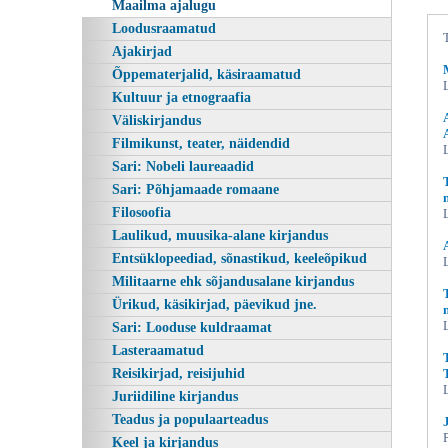
Maailma ajalugu
Loodusraamatud
Ajakirjad
Õppematerjalid, käsiraamatud
Kultuur ja etnograafia
Väliskirjandus
Filmikunst, teater, näidendid
Sari: Nobeli laureaadid
Sari: Põhjamaade romaane
Filosoofia
Laulikud, muusika-alane kirjandus
Entsüklopeediad, sõnastikud, keeleõpikud
Militaarne ehk sõjandusalane kirjandus
Ürikud, käsikirjad, päevikud jne.
Sari: Looduse kuldraamat
Lasteraamatud
Reisikirjad, reisijuhid
Juriidiline kirjandus
Teadus ja populaarteadus
Keel ja kirjandus