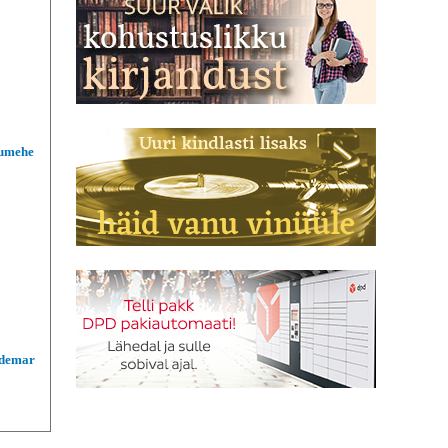
lumehe
ldemar