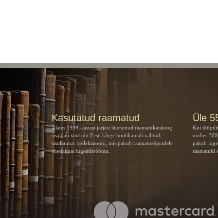
Kasutatud raamatud
Üle 5
Alates 1999. aastast järjest täienenud raamatukataloog
Kui tüüpili
sisaldab täna üht Eesti kõige hoolikamalt valitud,
umbes 3000
sisukaimat kollektsiooni, mis pakub raamatusõpradele
pakub luge
ehedaimat lugemisrõõmu.
raamatuid e