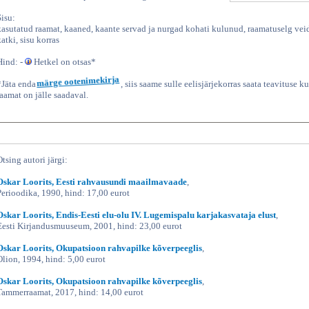
Sisu:
kasutatud raamat, kaaned, kaante servad ja nurgad kohati kulunud, raamatuselg vei
katki, sisu korras
Hind: -
Hetkel on otsas*
*Jäta enda
märge ootenimekirja
, siis saame sulle eelisjärjekorras saata teavituse ku
raamat on jälle saadaval.
Otsing autori järgi:
Oskar Loorits, Eesti rahvausundi maailmavaade
,
Perioodika, 1990, hind: 17,00 eurot
Oskar Loorits, Endis-Eesti elu-olu IV. Lugemispalu karjakasvataja elust
,
Eesti Kirjandusmuuseum, 2001, hind: 23,00 eurot
Oskar Loorits, Okupatsioon rahvapilke kõverpeeglis
,
Olion, 1994, hind: 5,00 eurot
Oskar Loorits, Okupatsioon rahvapilke kõverpeeglis
,
Tammerraamat, 2017, hind: 14,00 eurot