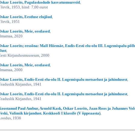
Oskar Loorits, Pagulaskodude kasvatusmuresid
,
Tõrvik, 1953, hind: 7,00 eurot
Oskar Loorits, Eestluse elujõud
,
Tõrvik, 1951
Oskar Loorits, Meie, eestlased
,
Ilmamaa, 2020
Oskar Loorits; eessõna: Mall Hiiemäe, Endis-Eesti elu-olu III. Lugemispalu põl
elust
,
Eesti Kirjandusmuuseum, 2000
Oskar Loorits, Meie, eestlased
,
Ilmamaa, 2000
Oskar Loorits, Endis-Eesti elu-olu II. Lugemispalu metsaelust ja jahindusest
,
Teaduslik Kirjandus, 1941
Oskar Loorits, Endis-Eesti elu-olu II. Lugemispalu metsaelust ja jahindusest
,
Teaduslik Kirjandus, 1941
Koostanud Paul Ambur, Arnold Kask, Oskar Loorits, Jaan Roos ja Johannes Vo
Veski, Valimik kirjandust. Keskkooli I klassile (V õppeaasta)
,
Loodus, 1936