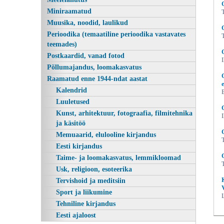
Miniraamatud
Muusika, noodid, laulikud
Perioodika (temaatiline perioodika vastavates
teemades)
Postkaardid, vanad fotod
Põllumajandus, loomakasvatus
Raamatud enne 1944-ndat aastat
Kalendrid
Luuletused
Liivi rahva mälestuseks Reisivesteid
Kunst, arhitektuur, fotograafia, filmitehnika
ja käsitöö
Memuaarid, elulooline kirjandus
Eesti kirjandus
Taime- ja loomakasvatus, lemmikloomad
Usk, religioon, esoteerika
Tervishoid ja meditsiin
Sport ja liikumine
Tehniline kirjandus
Eesti ajaloost