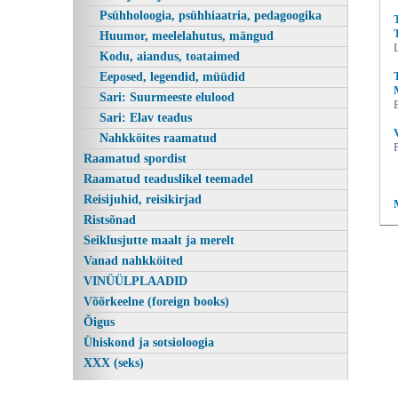
Psühholoogia, psühhiaatria, pedagoogika
Huumor, meelelahutus, mängud
Kodu, aiandus, toataimed
Eeposed, legendid, müüdid
Sari: Suurmeeste elulood
Sari: Elav teadus
Nahkköites raamatud
Raamatud spordist
Raamatud teaduslikel teemadel
Reisijuhid, reisikirjad
Ristsõnad
Seiklusjutte maalt ja merelt
Vanad nahkköited
VINÜÜLPLAADID
Võõrkeelne (foreign books)
Õigus
Ühiskond ja sotsioloogia
XXX (seks)