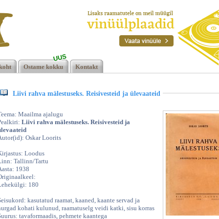
UUS
koht
Ostame kokku
Kontakt
Liivi rahva mälestuseks. Reisivesteid ja ülevaateid
Teema: Maailma ajalugu
Pealkiri:
Liivi rahva mälestuseks. Reisivesteid ja
ülevaateid
Autor(id): Oskar Loorits
Kirjastus: Loodus
Linn: Tallinn/Tartu
Aasta: 1938
Originaalkeel:
Lehekülgi: 180
Seisukord: kasutatud raamat, kaaned, kaante servad ja
nurgad kohati kulunud, raamatuselg veidi katki, sisu korras
Suurus: tavaformaadis, pehmete kaantega