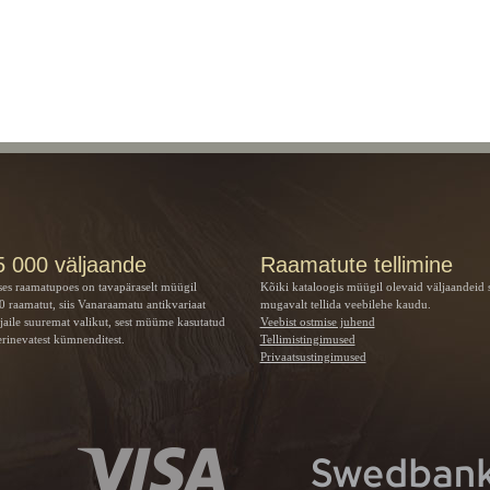
5 000 väljaande
Raamatute tellimine
ses raamatupoes on tavapäraselt müügil
Kõiki kataloogis müügil olevaid väljaandeid 
 raamatut, siis Vanaraamatu
antikvariaat
mugavalt tellida veebilehe kaudu.
jaile suuremat valikut, sest müüme kasutatud
Veebist ostmise juhend
rinevatest kümnenditest.
Tellimistingimused
Privaatsustingimused