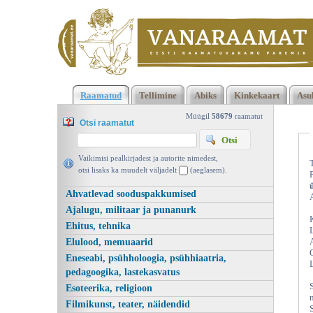
Klõpsa siia , et näha täielikku loendit!
Liivi rahva mälestuseks.
Raamatud
Tellimine
Abiks
Kinkekaart
Asu
Reisivesteid ja ülevaateid, Oskar Loorits, Loodus 1938 |
vanaraamat. ee
Müügil
58679
raamatut
Otsi raamatut
Vaikimisi pealkirjadest ja autorite nimedest,
otsi lisaks ka muudelt väljadelt
(aeglasem).
Ahvatlevad sooduspakkumised
Ajalugu, militaar ja punanurk
Ehitus, tehnika
Elulood, memuaarid
Eneseabi, psühholoogia, psühhiaatria,
pedagoogika, lastekasvatus
Esoteerika, religioon
Filmikunst, teater, näidendid