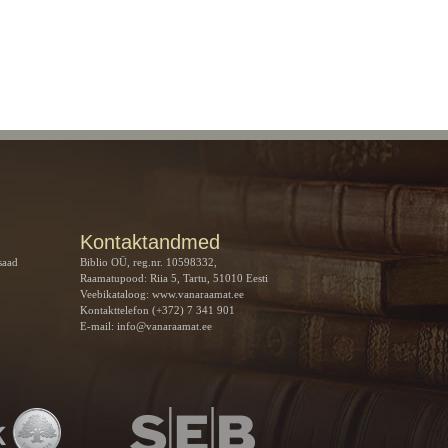
Kontaktandmed
saad
Biblio OÜ, reg.nr. 10598332,
Raamatupood: Riia 5, Tartu, 51010 Eesti
Veebikataloog:
www.vanaraamat.ee
Kontakttelefon (+372) 7 341 901
E-mail:
info@vanaraamat.ee