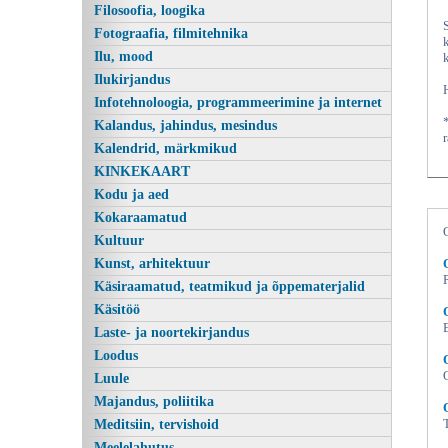
Filosoofia, loogika
Fotograafia, filmitehnika
Ilu, mood
Ilukirjandus
Infotehnoloogia, programmeerimine ja internet
Kalandus, jahindus, mesindus
Kalendrid, märkmikud
KINKEKAART
Kodu ja aed
Kokaraamatud
Kultuur
Kunst, arhitektuur
Käsiraamatud, teatmikud ja õppematerjalid
Käsitöö
Laste- ja noortekirjandus
Loodus
Luule
Majandus, poliitika
Meditsiin, tervishoid
Meelelahutus