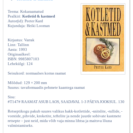
Teema: Kokaraamatud
Pealkiri:
Kotletid & kastmed
Autor(id): Peeter Kard
Kujundaja: Heiki Looman
Kirjastus: Varrak
Linn: Tallinn
Aasta: 1993
Originaalkeel:
ISBN: 9985807103
Lehekülgi: 124
Seisukord: normaalses korras raamat
Mõõdud: 129 × 200 mm
Suurus: tavaformaadis pehmete kaantega raamat
Sisu:
#T147# RAAMAT ASUB LAOS, SAADAVAL 1-3 PÄEVA JOOKSUL. 130
Retseptikogu pakub suures valikus hakk-kotlettide, -snitslite, -rullide, -
vorstide, pihvide, kroketite, teftelite ja nende juurde sobivate kastmete
retsepte – just neid, mida võib vaja minna lihtsa ja maitsva lõuna
valmistamiseks.