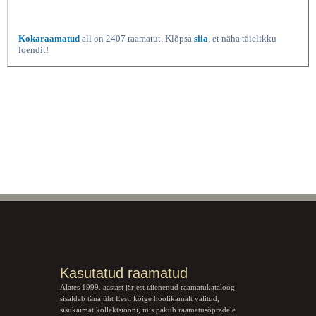
Kokaraamatud
all on 2407 raamatut. Klõpsa
siia
, et näha täielikku
loendit!
Kasutatud raamatud
Alates 1999. aastast järjest täienenud raamatukataloog
sisaldab täna üht Eesti kõige hoolikamalt valitud,
sisukaimat kollektsiooni, mis pakub raamatusõpradele