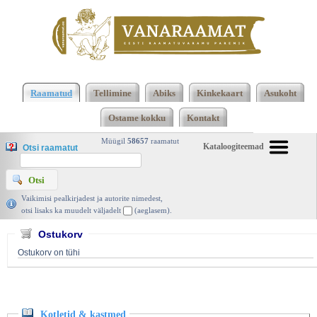
Klõpsa siia , et näha täielikku loendit!
Kotletid &
kastmed, Peeter Kard, Varrak 1993 | vanaraamat.
Raamatud
Tellimine
Abiks
Kinkekaart
Asukoht
ee
Ostame kokku
Kontakt
Müügil
58657
raamatut
Kataloogiteemad
Otsi raamatut
Vaikimisi pealkirjadest ja autorite nimedest,
otsi lisaks ka muudelt väljadelt
(aeglasem).
Ostukorv
Ostukorv on tühi
Kotletid & kastmed