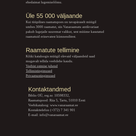
ehedaimat lugemisrõõmu.
Üle 55 000 väljaande
Kui tüüpilises raamatupoes on tavapäraselt müügil
umbes 3000 raamatut, siis Vanaraamatu
antikvariaat
pakub lugejaile suuremat valikut, sest müüme kasutatud
raamatuid erinevatest kümnenditest.
Raamatute tellimine
Kõiki kataloogis müügil olevaid väljaandeid saad
mugavalt tellida veebilehe kaudu.
Veebist ostmise juhend
Tellimistingimused
Privaatsustingimused
Kontaktandmed
Biblio OÜ, reg.nr. 10598332,
Raamatupood: Riia 5, Tartu, 51010 Eesti
Veebikataloog:
www.vanaraamat.ee
Kontakttelefon (+372) 7 341 901
E-mail:
info@vanaraamat.ee