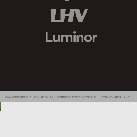
www.vanaraamat.ee © 2025 Biblio OÜ » Kvaliteetsed kasutatud raamatud
Veebilehe disain ja CMS