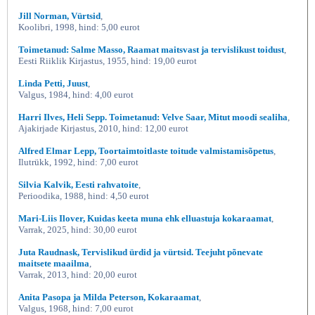
Jill Norman, Vürtsid
,
Koolibri, 1998, hind: 5,00 eurot
Toimetanud: Salme Masso, Raamat maitsvast ja tervislikust toidust
,
Eesti Riiklik Kirjastus, 1955, hind: 19,00 eurot
Linda Petti, Juust
,
Valgus, 1984, hind: 4,00 eurot
Harri Ilves, Heli Sepp. Toimetanud: Velve Saar, Mitut moodi sealiha
,
Ajakirjade Kirjastus, 2010, hind: 12,00 eurot
Alfred Elmar Lepp, Toortaimtoitlaste toitude valmistamisõpetus
,
Ilutrükk, 1992, hind: 7,00 eurot
Silvia Kalvik, Eesti rahvatoite
,
Perioodika, 1988, hind: 4,50 eurot
Mari-Liis Ilover, Kuidas keeta muna ehk elluastuja kokaraamat
,
Varrak, 2025, hind: 30,00 eurot
Juta Raudnask, Tervislikud ürdid ja vürtsid. Teejuht põnevate
maitsete maailma
,
Varrak, 2013, hind: 20,00 eurot
Anita Pasopa ja Milda Peterson, Kokaraamat
,
Valgus, 1968, hind: 7,00 eurot