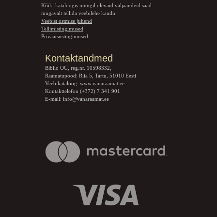
Kõiki kataloogis müügil olevaid väljaandeid saad
mugavalt tellida veebilehe kaudu.
Veebist ostmise juhend
Tellimistingimused
Privaatsustingimused
Kontaktandmed
Biblio OÜ, reg.nr. 10598332,
Raamatupood: Riia 5, Tartu, 51010 Eesti
Veebikataloog:
www.vanaraamat.ee
Kontakttelefon (+372) 7 341 901
E-mail:
info@vanaraamat.ee