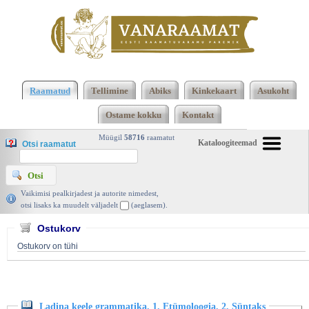
Klõpsa siia , et näha täielikku loendit!
Ladina keele
grammatika. 1. Etümoloogia. 2. Süntaks,
Raamatud
Tellimine
Abiks
Kinkekaart
Asukoht
Rahvaülikool 1920 | vanaraamat. ee
Ostame kokku
Kontakt
Müügil
58716
raamatut
Kataloogiteemad
Otsi raamatut
Vaikimisi pealkirjadest ja autorite nimedest,
otsi lisaks ka muudelt väljadelt
(aeglasem).
Ostukorv
Ostukorv on tühi
Ladina keele grammatika. 1. Etümoloogia. 2. Süntaks