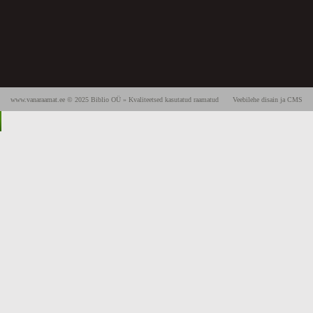
www.vanaraamat.ee © 2025 Biblio OÜ » Kvaliteetsed kasutatud raamatud
Veebilehe disain ja CMS