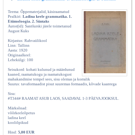
Teema: Õppematerjalid, käsiraamatud
Pealkiri:
Ladina keele grammatika. 1.
Etümoloogia. 2. Süntaks
Autor(id): Santšurski järele toimetanud
August Kuks
Kirjastus: Rahvaülikool
Linn: Tallinn
Aasta: 1920
Originaalkeel:
Lehekülgi: 100
Seisukord: kohati kulunud ja määrdunud
kaaned, raamatukogu ja raamatukogust
mahakandmise tempel sees, sisu olemas ja korralik
Suurus: tavaformaadist pisut suuremas formaadis, kõvade kaantega
Sisu:
#T344# RAAMAT ASUB LAOS, SAADAVAL 1-3 PÄEVA JOOKSUL.
Märksõnad:
võõrkeeleõpetus
ladina keel
kooliõpikud
Hind:
5,00 EUR