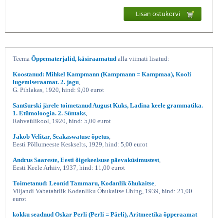
Lisan ostukorvi
Teema
Õppematerjalid, käsiraamatud
alla viimati lisatud:
Koostanud: Mihkel Kampmann (Kampmann = Kampmaa), Kooli
lugemiseraamat. 2. jagu
,
G. Pihlakas, 1920, hind: 9,00 eurot
Ladina keele grammatika 1
Santšurski järele toimetanud August Kuks, Ladina keele grammatika.
1. Etümoloogia. 2. Süntaks
,
Rahvaülikool, 1920, hind: 5,00 eurot
Jakob Velitar, Seakaswatuse õpetus
,
Eesti Põllumeeste Keskselts, 1929, hind: 5,00 eurot
Andrus Saareste, Eesti õigekeelsuse päevaküsimustest
,
Eesti Keele Arhiiv, 1937, hind: 11,00 eurot
Toimetanud: Leonid Tammaru, Kodanlik õhukaitse
,
Viljandi Vabatahtlik Kodanliku Õhukaitse Ühing, 1939, hind: 21,00
eurot
kokku seadnud Oskar Perli (Perli = Pärli), Aritmeetika õpperaamat