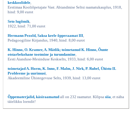
keskkoolidele
,
Eestimaa Kooliõpetajate Vast. Abiandmise Seltsi raamatukauplus, 1918,
hind: 9,00 eurot
Seto lugõmik
,
1922, hind: 71,00 eurot
Hermann Pezold, Saksa keele õpperaamat III
,
Pedagoogiline Kirjandus, 1940, hind: 8,00 eurot
K. Hinno, O. Kramer, A. Mätlik; toimetanud K. Hinno, Õunte
otstarbekohane tootmine ja turundamine
,
Eesti Aianduse-Mesinduse Keskselts, 1933, hind: 6,00 eurot
toimetajad A. Horm, K. Inno, F. Malm, J. Nirk, P. Rubel, Ühistu II.
Probleeme ja uurimusi
,
Akadeemiline Ühistegevuse Selts, 1939, hind: 13,00 eurot
Õppematerjalid, käsiraamatud
all on 232 raamatut. Klõpsa
siia
, et näha
täielikku loendit!