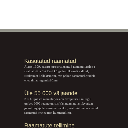
Kasutatud raamatud
Alates 1999. aastast järjest täienenud raamatukataloog
sisaldab täna üht Eesti kõige hoolikamalt valitud,
sisukaimat kollektsiooni, mis pakub raamatusõpradele
ehedaimat lugemisrõõmu.
Üle 55 000 väljaande
Kui tüüpilises raamatupoes on tavapäraselt müügil
umbes 3000 raamatut, siis Vanaraamatu
antikvariaat
pakub lugejaile suuremat valikut, sest müüme kasutatud
raamatuid erinevatest kümnenditest.
Raamatute tellimine