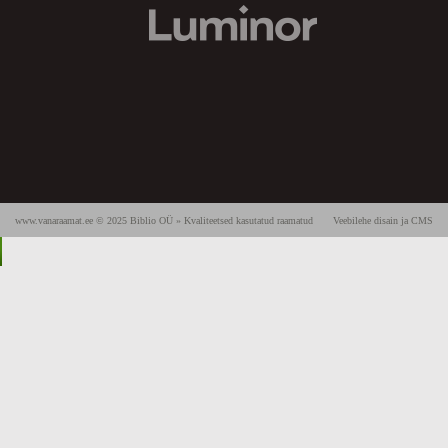
www.vanaraamat.ee © 2025 Biblio OÜ » Kvaliteetsed kasutatud raamatud
Veebilehe disain ja CMS