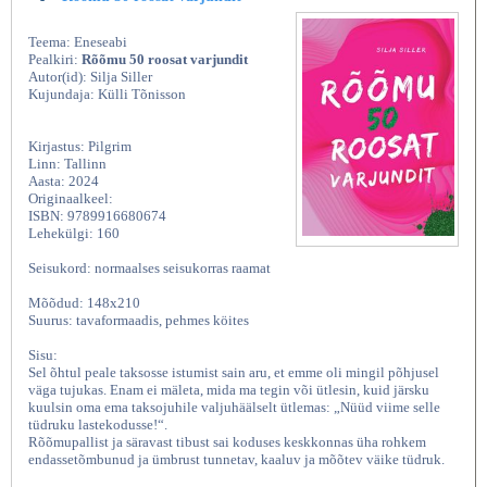
Teema: Eneseabi
Pealkiri:
Rõõmu 50 roosat varjundit
Autor(id): Silja Siller
Kujundaja: Külli Tõnisson
Kirjastus: Pilgrim
Linn: Tallinn
Aasta: 2024
Originaalkeel:
ISBN: 9789916680674
Lehekülgi: 160
Seisukord: normaalses seisukorras raamat
Mõõdud: 148x210
Suurus: tavaformaadis, pehmes köites
Sisu:
Sel õhtul peale taksosse istumist sain aru, et emme oli mingil põhjusel
väga tujukas. Enam ei mäleta, mida ma tegin või ütlesin, kuid järsku
kuulsin oma ema taksojuhile valjuhäälselt ütlemas: „Nüüd viime selle
tüdruku lastekodusse!“.
Rõõmupallist ja säravast tibust sai koduses keskkonnas üha rohkem
endassetõmbunud ja ümbrust tunnetav, kaaluv ja mõõtev väike tüdruk.