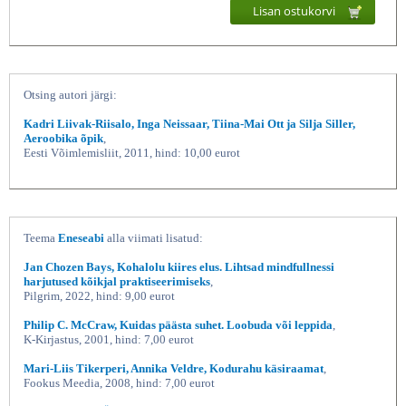
Lisan ostukorvi
Otsing autori järgi:
Kadri Liivak-Riisalo, Inga Neissaar, Tiina-Mai Ott ja Silja Siller,
Aeroobika õpik
,
Eesti Võimlemisliit, 2011, hind: 10,00 eurot
Teema
Eneseabi
alla viimati lisatud:
Jan Chozen Bays, Kohalolu kiires elus. Lihtsad mindfullnessi
harjutused kõikjal praktiseerimiseks
,
Pilgrim, 2022, hind: 9,00 eurot
Philip C. McCraw, Kuidas päästa suhet. Loobuda või leppida
,
K-Kirjastus, 2001, hind: 7,00 eurot
Mari-Liis Tikerperi, Annika Veldre, Kodurahu käsiraamat
,
Fookus Meedia, 2008, hind: 7,00 eurot