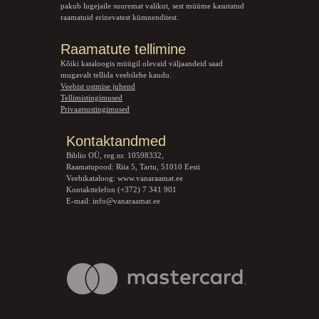
pakub lugejaile suuremat valikut, sest müüme kasutatud
raamatuid erinevatest kümnenditest.
Raamatute tellimine
Kõiki kataloogis müügil olevaid väljaandeid saad
mugavalt tellida veebilehe kaudu.
Veebist ostmise juhend
Tellimistingimused
Privaatsustingimused
Kontaktandmed
Biblio OÜ, reg.nr. 10598332,
Raamatupood: Riia 5, Tartu, 51010 Eesti
Veebikataloog:
www.vanaraamat.ee
Kontakttelefon (+372) 7 341 901
E-mail:
info@vanaraamat.ee