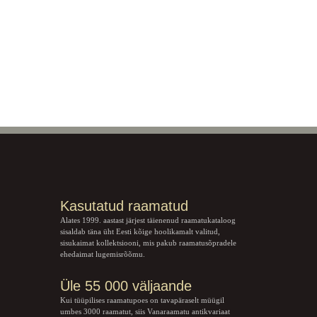
Kasutatud raamatud
Alates 1999. aastast järjest täienenud raamatukataloog
sisaldab täna üht Eesti kõige hoolikamalt valitud,
sisukaimat kollektsiooni, mis pakub raamatusõpradele
ehedaimat lugemisrõõmu.
Üle 55 000 väljaande
Kui tüüpilises raamatupoes on tavapäraselt müügil
umbes 3000 raamatut, siis Vanaraamatu
antikvariaat