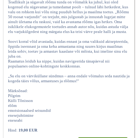
Teadlikult ja sügavalt rõõmu tunda on võimalik ka juhul, kui oled
kogenud elu sügavamat ja tumedamat poolt – tulnud läbi hetkedest, kus
valu on rohkem kui võlu ning puudub hellus ja maailma toetus. „Rõõmu
50 roosat varjundit“ on teejuht, mis julgustab ja innustab lugejat mitte
ainult ületama elu raskusi, vaid ka avastama rõõmu igas hetkes. Oma
isiklikele elukogemustele toetudes annab autor nõu, kuidas astuda välja
elu varjukülgedest ning märgata elus ka teisi värve peale halli ja musta.
Soovi korral võid avastada, kuidas ennast ja oma valikuid aktsepteerida,
õppida iseennast ja oma keha armastama ning suures kirjus maailmas
leida sobiv, toetav ja armastav kaaslane või mõista, kui imeline sinu elu
juba on.
Raamatus leidub ka nippe, kuidas navigeerida tänapäeval nii
Rõõmu 50 roosat varjundit,
populaarses online-kohtingute keskkonnas.
„Su elu on värviküllane sündmus – anna endale võimalus seda nautida ja
kogeda täies võlus, armastuses ja rõõmus!“
Märksõnad:
Pilgrim
Külli Tõnisson
rõõm
emotsionaalsed seisundid
enesejuhtimine
eneseabi
Hind:
19,00 EUR