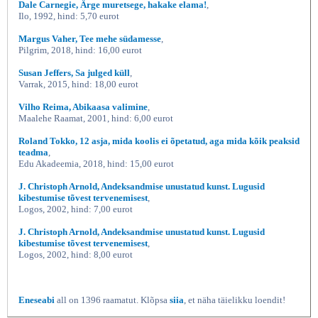
Dale Carnegie, Ärge muretsege, hakake elama!
,
Ilo, 1992, hind: 5,70 eurot
Margus Vaher, Tee mehe südamesse
,
Pilgrim, 2018, hind: 16,00 eurot
Susan Jeffers, Sa julged küll
,
Varrak, 2015, hind: 18,00 eurot
Vilho Reima, Abikaasa valimine
,
Maalehe Raamat, 2001, hind: 6,00 eurot
Roland Tokko, 12 asja, mida koolis ei õpetatud, aga mida kõik peaksid
teadma
,
Edu Akadeemia, 2018, hind: 15,00 eurot
J. Christoph Arnold, Andeksandmise unustatud kunst. Lugusid
kibestumise tõvest tervenemisest
,
Logos, 2002, hind: 7,00 eurot
J. Christoph Arnold, Andeksandmise unustatud kunst. Lugusid
kibestumise tõvest tervenemisest
,
Logos, 2002, hind: 8,00 eurot
Eneseabi
all on 1396 raamatut. Klõpsa
siia
, et näha täielikku loendit!