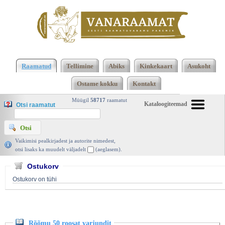
Klõpsa siia , et näha täielikku loendit!
Rõõmu 50
roosat varjundit, Silja Siller, Pilgrim 2024 |
Raamatud
Tellimine
Abiks
Kinkekaart
Asukoht
vanaraamat. ee
Ostame kokku
Kontakt
Müügil
58717
raamatut
Kataloogiteemad
Otsi raamatut
Vaikimisi pealkirjadest ja autorite nimedest,
otsi lisaks ka muudelt väljadelt
(aeglasem).
Ostukorv
Ostukorv on tühi
Rõõmu 50 roosat varjundit