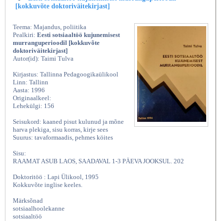
[kokkuvõte doktoriväitekirjast]
Teema: Majandus, poliitika
Pealkiri:
Eesti sotsiaaltöö kujunemisest
murranguperioodil [kokkuvõte
doktoriväitekirjast]
Autor(id): Taimi Tulva
Kirjastus: Tallinna Pedagoogikaülikool
Linn: Tallinn
Aasta: 1996
Originaalkeel:
Lehekülgi: 156
Seisukord: kaaned pisut kulunud ja mõne
harva plekiga, sisu korras, kirje sees
Suurus: tavaformaadis, pehmes köites
Sisu:
RAAMAT ASUB LAOS, SAADAVAL 1-3 PÄEVA JOOKSUL. 202
Doktoritöö : Lapi Ülikool, 1995
Kokkuvõte inglise keeles.
Märksõnad
sotsiaalhoolekanne
sotsiaaltöö