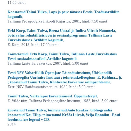
11,00 eurot
Koostanud Taimi Tulva, Laps ja pere tänases Eestis. Teadusartiklite
kogumik
,
Tallinna Pedagoogikaülikooli Kirjastus, 2001, hind: 7,50 eurot
Erki Korp, Taimi Tulva, Reena Uustal ja Indira Viiralt-Nummela,
Sotsiaalne rehabilitatsioon ja sotsiaalprogramm Tallinna Laste
Turvakeskuses. Artiklite kogumik
,
E. Korp, 2013, hind: 17,00 eurot
Toimetanud: Erki Korp, Taimi Tulva, Tallinna Laste Turvakeskus
Eesti sotsiaalmaastikul. Artiklite kogumik
,
Tallinna Laste Turvakeskus, 2007, hind: 5,00 eurot
Eesti NSV Vabariiklik Õpetajate Täiendusinstituut, Ühiskondlik
Pedagoogika Uurimise Instituut ; toimetuskolleegium: E. Kaldma... jt.
; koostanud Taimi Tulva, Koolieelse kasvatuse sõlmprobleeme
,
Eesti NSV Haridusministeerium, 1982, hind: 5,00 eurot
Taimi Tulva, Väikelapse kasvatamisest. Õppematerjal
,
E. Vilde nim. Tallinna Pedagoogiline Instituut, 1982, hind: 5,00 eurot
koostanud Taimi Tulva; toimetanud Anto Raukas; bibliograafia
koostanud Kai Ellip, toimetanud Krõõt Liivak, Veljo Ranniku - Eesti
looduskaitse legend + CD
,
2014