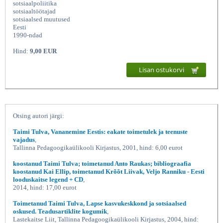
sotsiaalpoliitika
sotsiaaltöötajad
sotsiaalsed muutused
Eesti
1990-ndad
Hind:
9,00 EUR
Lisan ostukorvi
Eesti sotsiaaltöö kujunemisest
murranguperioodil
Otsing autori järgi:
Taimi Tulva, Vananemine Eestis: eakate toimetulek ja teenuste
vajadus
,
Tallinna Pedagoogikaülikooli Kirjastus, 2001, hind: 6,00 eurot
koostanud Taimi Tulva; toimetanud Anto Raukas; bibliograafia
koostanud Kai Ellip, toimetanud Krõõt Liivak, Veljo Ranniku - Eesti
looduskaitse legend + CD
,
2014, hind: 17,00 eurot
Toimetanud Taimi Tulva, Lapse kasvukeskkond ja sotsiaalsed
oskused. Teadusartiklite kogumik
,
Lastekaitse Liit, Tallinna Pedagoogikaülikooli Kirjastus, 2004, hind: