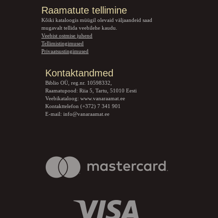
Raamatute tellimine
Kõiki kataloogis müügil olevaid väljaandeid saad
mugavalt tellida veebilehe kaudu.
Veebist ostmise juhend
Tellimistingimused
Privaatsustingimused
Kontaktandmed
Biblio OÜ, reg.nr. 10598332,
Raamatupood: Riia 5, Tartu, 51010 Eesti
Veebikataloog:
www.vanaraamat.ee
Kontakttelefon (+372) 7 341 901
E-mail:
info@vanaraamat.ee