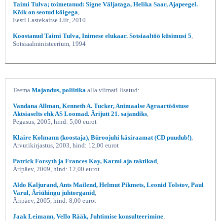
Taimi Tulva; toimetanud: Signe Väljataga, Helika Saar, Ajapeegel.
Kõik on seotud kõigega
,
Eesti Lastekaitse Liit, 2010
Koostanud Taimi Tulva, Inimese elukaar. Sotsiaaltöö küsimusi 5
,
Sotsiaalministeerium, 1994
Teema
Majandus, poliitika
alla viimati lisatud:
Vandana Allman, Kenneth A. Tucker, Animaalse Agraartööstuse
Aktsiaselts ehk AS Loomad. Ärijutt 21. sajandiks
,
Pegasus, 2005, hind: 5,00 eurot
Klaire Kolmann (koostaja), Büroojuhi käsiraamat (CD puudub!)
,
Arvutikirjastus, 2003, hind: 12,00 eurot
Patrick Forsyth ja Frances Kay, Karmi aja taktikad
,
Äripäev, 2009, hind: 12,00 eurot
Aldo Kaljurand, Ants Mailend, Helmut Pikmets, Leonid Tolstov, Paul
Varul, Äriühingu juhtorganid
,
Äripäev, 2005, hind: 8,00 eurot
Jaak Leimann, Vello Rääk, Juhtimise konsulteerimine
,