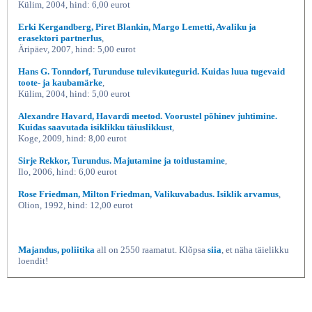
Külim, 2004, hind: 6,00 eurot
Erki Kergandberg, Piret Blankin, Margo Lemetti, Avaliku ja
erasektori partnerlus
,
Äripäev, 2007, hind: 5,00 eurot
Hans G. Tonndorf, Turunduse tulevikutegurid. Kuidas luua tugevaid
toote- ja kaubamärke
,
Külim, 2004, hind: 5,00 eurot
Alexandre Havard, Havardi meetod. Voorustel põhinev juhtimine.
Kuidas saavutada isiklikku täiuslikkust
,
Koge, 2009, hind: 8,00 eurot
Sirje Rekkor, Turundus. Majutamine ja toitlustamine
,
Ilo, 2006, hind: 6,00 eurot
Rose Friedman, Milton Friedman, Valikuvabadus. Isiklik arvamus
,
Olion, 1992, hind: 12,00 eurot
Majandus, poliitika
all on 2550 raamatut. Klõpsa
siia
, et näha täielikku
loendit!