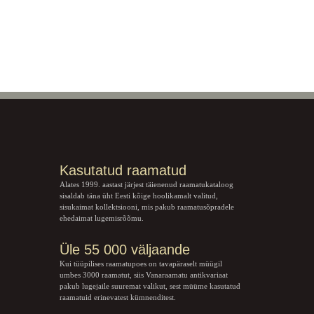
Kasutatud raamatud
Alates 1999. aastast järjest täienenud raamatukataloog
sisaldab täna üht Eesti kõige hoolikamalt valitud,
sisukaimat kollektsiooni, mis pakub raamatusõpradele
ehedaimat lugemisrõõmu.
Üle 55 000 väljaande
Kui tüüpilises raamatupoes on tavapäraselt müügil
umbes 3000 raamatut, siis Vanaraamatu
antikvariaat
pakub lugejaile suuremat valikut, sest müüme kasutatud
raamatuid erinevatest kümnenditest.