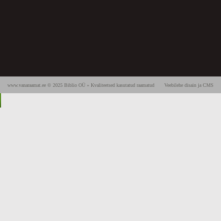
www.vanaraamat.ee © 2025 Biblio OÜ » Kvaliteetsed kasutatud raamatud
Veebilehe disain ja CMS