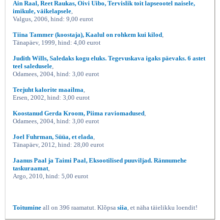
Ain Raal, Reet Raukas, Oivi Uibo, Tervislik toit lapseootel naisele,
imikule, väikelapsele
,
Valgus, 2006, hind: 9,00 eurot
Tiina Tammer (koostaja), Kaalul on rohkem kui kilod
,
Tänapäev, 1999, hind: 4,00 eurot
Judith Wills, Saledaks kogu eluks. Tegevuskava igaks päevaks. 6 astet
teel saledusele
,
Odamees, 2004, hind: 3,00 eurot
Teejuht kalorite maailma
,
Ersen, 2002, hind: 3,00 eurot
Koostanud Gerda Kroom, Piima raviomadused
,
Odamees, 2004, hind: 3,00 eurot
Joel Fuhrman, Süüa, et elada
,
Tänapäev, 2012, hind: 28,00 eurot
Jaanus Paal ja Taimi Paal, Eksootilised puuviljad. Rännumehe
taskuraamat
,
Argo, 2010, hind: 5,00 eurot
Toitumine
all on 396 raamatut. Klõpsa
siia
, et näha täielikku loendit!