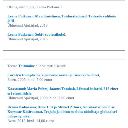
Otsing autori järgi Leena Putkonen:
Leena Putkonen, Mari Koistinen, Toidusaladused. Tarkade valikute
jälil
,
Ühinenud Ajakirjad, 2018
Leena Putkonen, Sobiv soolestikule!
,
Ühinenud Ajakirjad, 2016
Teema
Toitumine
alla viimati lisatud:
Carolyn Humphries, 7-päevane soola- ja rasvavaba dieet
,
Ersen, 2005, hind: 7,00 eurot
Koostanud: Maria Puhm, Jaanus Tombak, Lihtsad kalorid. 212 einet
eri elustiilidele
,
Ühinenud Ajakirjad, 2008, hind: 7,00 eurot
Urmas Kokassaar, Anne Lill ja Mihkel Zilmer, Normaalse Söömise
Kursuste Käsiraamat. Teejuht ja abimees eluks nüüdisaja globaalsel
infoprügimäel
,
Avita, 2012, hind: 14,00 eurot