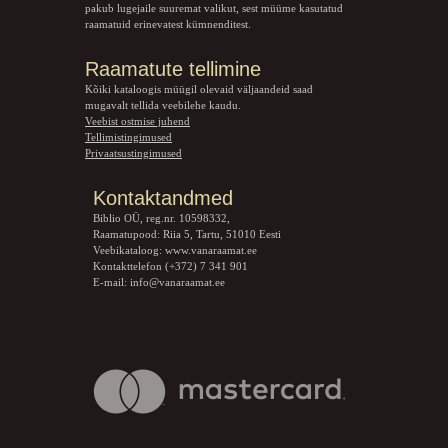
pakub lugejaile suuremat valikut, sest müüme kasutatud
raamatuid erinevatest kümnenditest.
Raamatute tellimine
Kõiki kataloogis müügil olevaid väljaandeid saad
mugavalt tellida veebilehe kaudu.
Veebist ostmise juhend
Tellimistingimused
Privaatsustingimused
Kontaktandmed
Biblio OÜ, reg.nr. 10598332,
Raamatupood: Riia 5, Tartu, 51010 Eesti
Veebikataloog:
www.vanaraamat.ee
Kontakttelefon (+372) 7 341 901
E-mail:
info@vanaraamat.ee