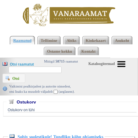
Klõpsa siia , et näha täielikku loendit!
Sobiv
soolestikule! Tundliku kõhu ohjamiseks, Leena
Raamatud
Tellimine
Abiks
Kinkekaart
Asukoht
Putkonen, Ühinenud Ajakirjad 2016 | vanaraamat.
Ostame kokku
Kontakt
ee
Müügil
58715
raamatut
Kataloogiteemad
Otsi raamatut
Vaikimisi pealkirjadest ja autorite nimedest,
otsi lisaks ka muudelt väljadelt
(aeglasem).
Ostukorv
Ostukorv on tühi
Sobiv soolestikule! Tundliku kõhu ohjamiseks