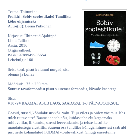
Teema: Toitumine
Pealkiri:
Sobiv soolestikule! Tundliku
kõhu ohjamiseks
Autor(id): Leena Putkonen
Kirjastus: Ühinenud Ajakirjad
Linn: Tallinn
Aasta: 2016
Originaalkeel:
ISBN: 9789949985654
Lehekülgi: 160
Seisukord: pisut kulunud nurgad, sisu
olemas ja korras
Mõõdud: 175 × 230 mm
Suurus: tavaformaadist pisut suuremas formaadis, kõvade kaantega
Sisu:
#T079# RAAMAT ASUB LAOS, SAADAVAL 1-3 PÄEVA JOOKSUL.
Gaasid, tursed, kõhulahtisus või -valu. Tuju vilets ja pidev väsimus. Kas
tuleb tuttav ette? Raamat annab nõu, kuidas teha elu kergemaks
toiduvaliku, liikumise, stressi leevendamise ja teiste kasulike
muudatustega elustiilis. Suurem osa tundliku kõhuga inimestest saab abi
just neile kohandatud FODMAP-toiduvalikust. Sinugi enesetunne