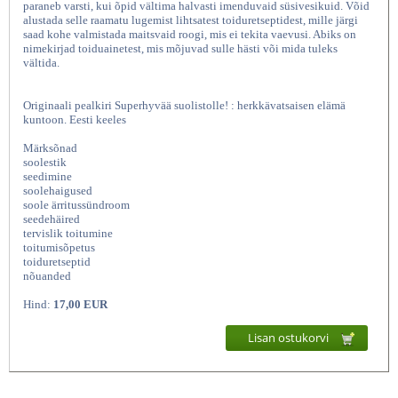
paraneb varsti, kui õpid vältima halvasti imenduvaid süsivesikuid. Võid
alustada selle raamatu lugemist lihtsatest toiduretseptidest, mille järgi
saad kohe valmistada maitsvaid roogi, mis ei tekita vaevusi. Abiks on
nimekirjad toiduainetest, mis mõjuvad sulle hästi või mida tuleks
vältida.
Originaali pealkiri Superhyvää suolistolle! : herkkävatsaisen elämä
kuntoon. Eesti keeles
Märksõnad
soolestik
seedimine
Sobiv soolestikule! Tundliku kõhu
soolehaigused
soole ärritussündroom
seedehäired
tervislik toitumine
toitumisõpetus
toiduretseptid
nõuanded
Hind:
17,00 EUR
Lisan ostukorvi