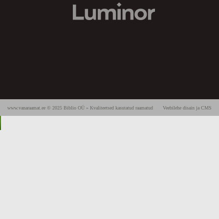
www.vanaraamat.ee © 2025 Biblio OÜ » Kvaliteetsed kasutatud raamatud
Veebilehe disain ja CMS