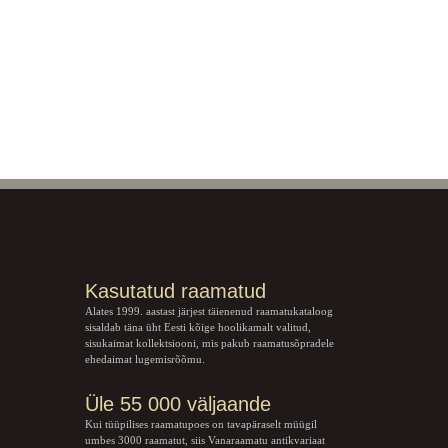
Kasutatud raamatud
Alates 1999. aastast järjest täienenud raamatukataloog
sisaldab täna üht Eesti kõige hoolikamalt valitud,
sisukaimat kollektsiooni, mis pakub raamatusõpradele
ehedaimat lugemisrõõmu.
Üle 55 000 väljaande
Kui tüüpilises raamatupoes on tavapäraselt müügil
umbes 3000 raamatut, siis Vanaraamatu
antikvariaat