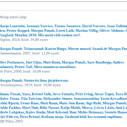
Otsing autori järgi:
Marju Lauristin, Jonatan Vseviov, Tarmo Soomere, David Vseviov, Jaan Tallinn
Aru, Peeter Koppel, Margus Punab, Lisett Luik, Markus Villig, Oliver Sildmäe,
Vooglaid, Maailm 2050. Mis meid võib oodata ees?
,
Pilgrim, 2024, hind: 19,80 eurot
Margus Punab. Toimetanud: Katrin Ringo, Meeste mured. Vastab dr Margus Pu
Tammerraamat, 2007, hind: 12,00 eurot
Olev Poolamets, Jüri Uljas, Mait Raun, Margus Punab, Aare Raudsepp, Andres
Salumets, Peeter Tali, Mees muutuvas maailmas
,
Mr Piller, 2000, hind: 16,00 eurot
Margus Punab, Vastuvõtt ilma järjekorrata
,
Tervisekirjastus, 2019, hind: 19,00 eurot
Rünno Vissak, Vara, Kristel Valk, Arvo Uustalu, Priit Uring, Aivar Täpsi, Tora B
Malev Toom, Tiiu Talvistu, Aleksander Sünter, Sensatsiooniline Tartu Kevadbän
Jekki Rjazin, Urmo Raus, Mait Raun, Maie-Ann Raun, Aigi Rahi, Margus Punab,
Valdo Paddar, Mart Nutt, Riho Nassar, Kalju Mätik, Merca, Liivia Lääts, Anti Lä
Merle Lobjakas, Kalev Kudu, Mati Kiirend, Ibur, Mehis Heinsaar, Vootele Hanse
Jüri Ehlvest, Piret Bristol, Kollane maja. Oodatud kõik kes armund supilinna
,
MR Piller, 2003