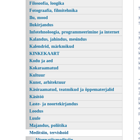
Filosoofia, loogika
Fotograafia, filmitehnika
Ilu, mood
Ilukirjandus
Infotehnoloogia, programmeerimine ja internet
Kalandus, jahindus, mesindus
Kalendrid, märkmikud
KINKEKAART
Kodu ja aed
Kokaraamatud
Kultuur
Kunst, arhitektuur
Käsiraamatud, teatmikud ja õppematerjalid
Käsitöö
Laste- ja noortekirjandus
Loodus
Luule
Majandus, poliitika
Meditsiin, tervishoid
Alternatiivmeditsiin