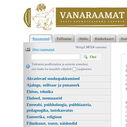
Klõpsa siia , et näha täielikku loendit!
Meeste tervis.
Raamatud
Tellimine
Abiks
Kinkekaart
Asu
Eesnäärmehaigused ja alakeha vaevused, Pilgrim 2023 |
vanaraamat. ee
Müügil
58724
raamatut
Otsi raamatut
Vaikimisi pealkirjadest ja autorite nimedest,
otsi lisaks ka muudelt väljadelt
(aeglasem).
Ahvatlevad sooduspakkumised
Ajalugu, militaar ja punanurk
Ehitus, tehnika
Elulood, memuaarid
Eneseabi, psühholoogia, psühhiaatria,
pedagoogika, lastekasvatus
Esoteerika, religioon
Filmikunst, teater, näidendid