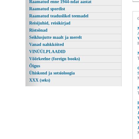
Raamatud enne 1944-ndat aastat
Raamatud spordist
Raamatud teaduslikel teemadel
Reisijuhid, reisikirjad
Ristsõnad
Seiklusjutte maalt ja merelt
Vanad nahkköited
VINÜÜLPLAADID
Võõrkeelne (foreign books)
Õigus
Ühiskond ja sotsioloogia
XXX (seks)