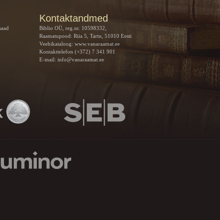
Kontaktandmed
saad
Biblio OÜ, reg.nr. 10598332,
Raamatupood: Riia 5, Tartu, 51010 Eesti
Veebikataloog:
www.vanaraamat.ee
Kontakttelefon (+372) 7 341 901
E-mail:
info@vanaraamat.ee