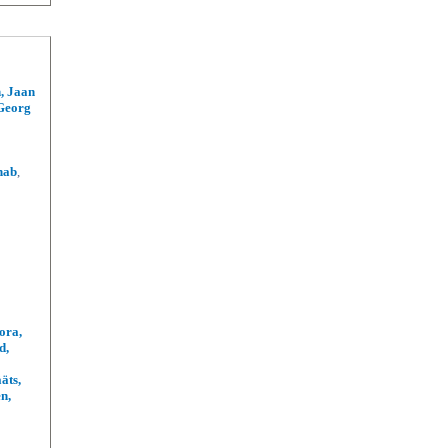
, Jaan
 Georg
nab
,
ora,
d,
äts,
n,