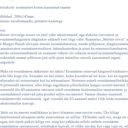
Seisukord: normaalses korras kasutatud raamat
Mõõdud: 200x145mm
Suurus: tavaformaadis, pehmete kaantega
Sisu:
Meeste tervisega seoses on järel vähe tabuteemasid, aga alakeha vaevustest ja
eesnäärmehaigustest räägitakse endiselt veel liiga vähe. Raamatus „Meeste tervis“ 
dr Margus Punab ülevaate meeste kusemishäiretest, nende põhjustest, diagnoosimis
kasutatavatest uurimismeetoditest, lahendusteedest ja pisut ka ennetusvõimalustest
meeste urineerimishäired on enamasti vähem või rohkem seotud eesnäärmehaigusteg
keskendub raamat põhisoas just selle pisut müstilise oreooli saavutanud organi
haigustele.
„Miks on eesnäärmest rääkimine nii tähtis? Eesnäärme erinevad haigused kimbutav
mehi läbi kogu elu. Eesnääre on kui risttee, kuhu koonduvad nii kuse- kui ka sugut
mõjutades nii urineerimist kui ka seksuaalsust. Nooruses esineb eesnäärmepõletikk
20 protsendil meestest, olles kõige sagedasem põletikuline haigus noortel meestel. 
protsendil üle 60-aastastest meestest tekib eesnäärme healoomuline suurenemine ja
kusemishäired esinevad juba pooltel selles eas meestel. Vanuse tõustes suureneb
eesnäärmevähi esinemisrisk: igal viiendal üle 65-aastasel mehel võib leida eesnäär
pahaloomulise kasvaja.
Tähtis on ka meeste teadlikkuse ja huvi tõstmine oma tervise vastu. Üks kõige
drastilisemaid arusaamu mehe anatoomiast on selline: EESnääre asub ees, seega on 
organ, mis ripub püksis kõige ees, ning kui pakkuda sellele mehele eesnäärme
eemaldamise operatsiooni, nenditakse kurvalt, et võtke siis ära, kui väga vaja on, s