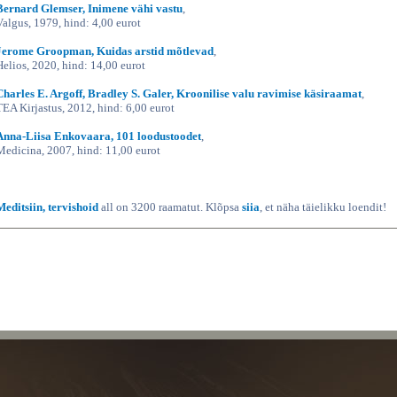
Bernard Glemser, Inimene vähi vastu
,
Valgus, 1979, hind: 4,00 eurot
Jerome Groopman, Kuidas arstid mõtlevad
,
Helios, 2020, hind: 14,00 eurot
Charles E. Argoff, Bradley S. Galer, Kroonilise valu ravimise käsiraamat
,
TEA Kirjastus, 2012, hind: 6,00 eurot
Anna-Liisa Enkovaara, 101 loodustoodet
,
Medicina, 2007, hind: 11,00 eurot
Meditsiin, tervishoid
all on 3200 raamatut. Klõpsa
siia
, et näha täielikku loendit!