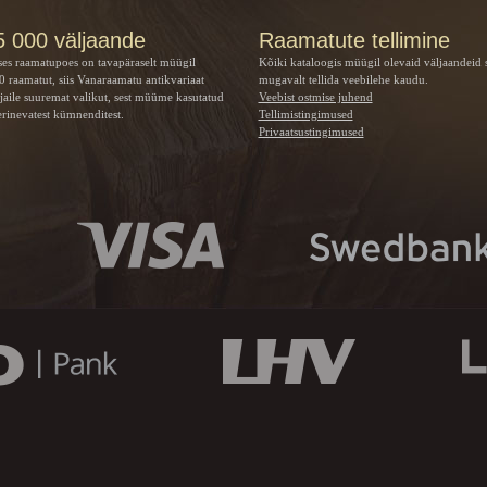
5 000 väljaande
Raamatute tellimine
ses raamatupoes on tavapäraselt müügil
Kõiki kataloogis müügil olevaid väljaandeid 
 raamatut, siis Vanaraamatu
antikvariaat
mugavalt tellida veebilehe kaudu.
jaile suuremat valikut, sest müüme kasutatud
Veebist ostmise juhend
rinevatest kümnenditest.
Tellimistingimused
Privaatsustingimused