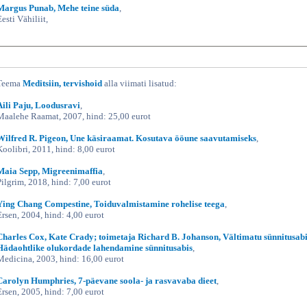
Margus Punab, Mehe teine süda
,
esti Vähiliit,
Teema
Meditsiin, tervishoid
alla viimati lisatud:
Aili Paju, Loodusravi
,
Maalehe Raamat, 2007, hind: 25,00 eurot
Wilfred R. Pigeon, Une käsiraamat. Kosutava ööune saavutamiseks
,
Koolibri, 2011, hind: 8,00 eurot
Maia Sepp, Migreenimaffia
,
Pilgrim, 2018, hind: 7,00 eurot
Ying Chang Compestine, Toiduvalmistamine rohelise teega
,
Ersen, 2004, hind: 4,00 eurot
Charles Cox, Kate Crady; toimetaja Richard B. Johanson, Vältimatu sünnitusabi
Hädaohtlike olukordade lahendamine sünnitusabis
,
Medicina, 2003, hind: 16,00 eurot
Carolyn Humphries, 7-päevane soola- ja rasvavaba dieet
,
Ersen, 2005, hind: 7,00 eurot