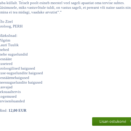
juba küllalt. Teiselt poolt esineb meestel veel sageli apaatiat oma tervise suhtes.
Küsimusele, miks vastuvõtule tuldi, on vastus sageli, et perearst või naine saatis ni
„mina ei tea midagi, vaadake arvutist“.“
Ülo Zirel
uroloog, PERH
Märksõnad:
Pilgrim
Lauri Tuulik
mehed
mehe suguelundid
eesnääre
kuseteed
uroloogilised haigused
kuse-suguelundite haigused
eesnäärmehaigused
meessuguelundite haigused
kasvajad
seksuaaltervis
kogemused
tervisenõuanded
Hind:
12,00 EUR
Lisan ostukorvi