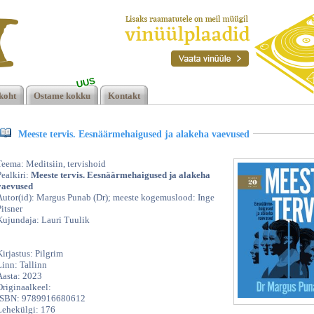
UUS
koht
Ostame kokku
Kontakt
Meeste tervis. Eesnäärmehaigused ja alakeha vaevused
Teema: Meditsiin, tervishoid
Pealkiri:
Meeste tervis. Eesnäärmehaigused ja alakeha
vaevused
Autor(id): Margus Punab (Dr); meeste kogemuslood: Inge
Pitsner
Kujundaja: Lauri Tuulik
Kirjastus: Pilgrim
Linn: Tallinn
Aasta: 2023
Originaalkeel:
ISBN: 9789916680612
Lehekülgi: 176