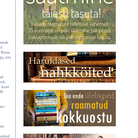
annab
el
. Kuna
a, siis
ad
eed,
u kuni
80
mes
see
eksitud