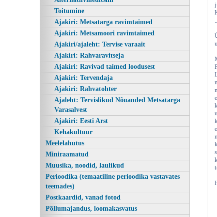
Toitumine
Ajakiri: Metsatarga ravimtaimed
Ajakiri: Metsamoori ravimtaimed
Ajakiri/ajaleht: Tervise varaait
Ajakiri: Rahvaravitseja
Ajakiri: Ravivad taimed loodusest
Ajakiri: Tervendaja
Ajakiri: Rahvatohter
Ajaleht: Tervislikud Nõuanded Metsatarga
Meeste tervis Eesnäärmehaigused ja
Varasalvest
Ajakiri: Eesti Arst
Kehakultuur
Meelelahutus
Miniraamatud
Muusika, noodid, laulikud
Perioodika (temaatiline perioodika vastavates
teemades)
Postkaardid, vanad fotod
Põllumajandus, loomakasvatus