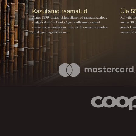
Kasutatud raamatud
Üle 5
Alates 1999. aastast järjest täienenud raamatukataloog
Kui tüüpili
sisaldab täna üht Eesti kõige hoolikamalt valitud,
umbes 3000
sisukaimat kollektsiooni, mis pakub raamatusõpradele
pakub luge
ehedaimat lugemisrõõmu.
raamatuid e